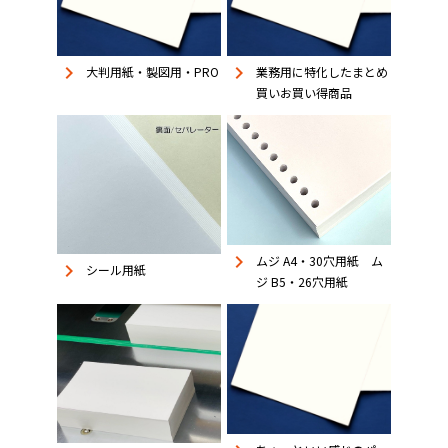
keyboard_arrow_right
keyboard_arrow_right
大判用紙・製図用・PRO
業務用に特化したまとめ
買いお買い得商品
keyboard_arrow_right
ムジ A4・30穴用紙 ム
keyboard_arrow_right
シール用紙
ジ B5・26穴用紙