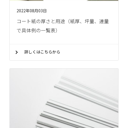
2022年08月03日
コート紙の厚さと用途（紙厚、坪量、連量
で具体例の一覧表）
chevron_right
詳しくはこちらから