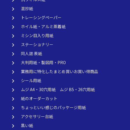
keyboard_arrow_right
keyboard_arrow_right
混抄紙
keyboard_arrow_right
トレーシングペーパー
keyboard_arrow_right
ホイル紙・アルミ蒸着紙
keyboard_arrow_right
ミシン目入り用紙
keyboard_arrow_right
ステーショナリー
keyboard_arrow_right
同人誌 表紙
keyboard_arrow_right
大判用紙・製図用・PRO
keyboard_arrow_right
業務用に特化したまとめ買いお買い得商品
keyboard_arrow_right
シール用紙
keyboard_arrow_right
ムジ A4・30穴用紙 ムジ B5・26穴用紙
keyboard_arrow_right
紙のオーダーカット
keyboard_arrow_right
ちょっといい感じのパッケージ用紙
keyboard_arrow_right
アクセサリー台紙
keyboard_arrow_right
黒い紙