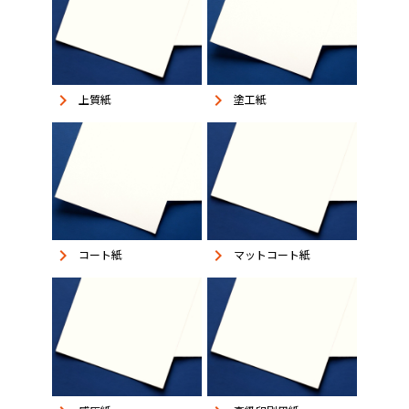
keyboard_arrow_right
keyboard_arrow_right
上質紙
塗工紙
keyboard_arrow_right
keyboard_arrow_right
コート紙
マットコート紙