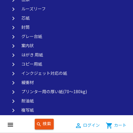
keyboard_arrow_right
ルーズリーフ
keyboard_arrow_right
芯紙
keyboard_arrow_right
封筒
keyboard_arrow_right
グレー台紙
keyboard_arrow_right
案内状
keyboard_arrow_right
はがき 用紙
keyboard_arrow_right
コピー用紙
keyboard_arrow_right
インクジェット対応の紙
keyboard_arrow_right
緩衝材
keyboard_arrow_right
プリンター用の厚い紙(70～180kg)
keyboard_arrow_right
耐油紙
keyboard_arrow_right
複写紙
keyboard_arrow_right
光沢紙
検索
menu
search
person_outline
ログイン
shopping_cart
カート
keyboard_arrow_right
水に強い紙