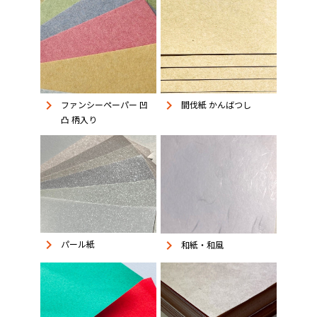
keyboard_arrow_right
keyboard_arrow_right
ファンシーペーパー 凹
間伐紙 かんばつし
凸 柄入り
keyboard_arrow_right
keyboard_arrow_right
パール紙
和紙・和風