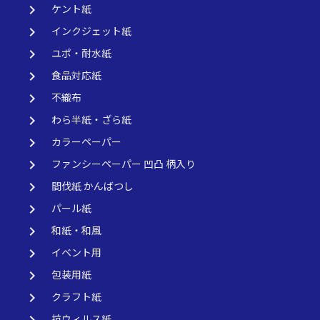
keyboard_arrow_right
ケント紙
keyboard_arrow_right
インクジェット紙
keyboard_arrow_right
ユポ・耐水紙
keyboard_arrow_right
食品対応紙
keyboard_arrow_right
不織布
keyboard_arrow_right
わら半紙・ざら紙
keyboard_arrow_right
カラーペーパー
keyboard_arrow_right
ファンシーペーパー 凹凸 柄入り
keyboard_arrow_right
間伐紙 かんばつし
keyboard_arrow_right
パール紙
keyboard_arrow_right
和紙・和風
keyboard_arrow_right
イベント用
keyboard_arrow_right
包装用紙
keyboard_arrow_right
クラフト紙
抗ウィルス紙