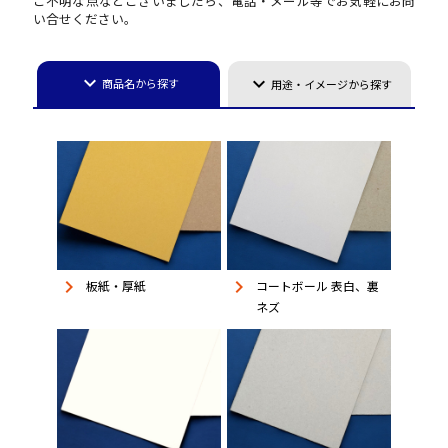
ご不明な点などございましたら、電話・メール等でお気軽にお問
い合せください。
keyboard_arrow_down
keyboard_arrow_down
商品名から探す
用途・イメージから探す
keyboard_arrow_right
keyboard_arrow_right
板紙・厚紙
コートボール 表白、裏
ネズ