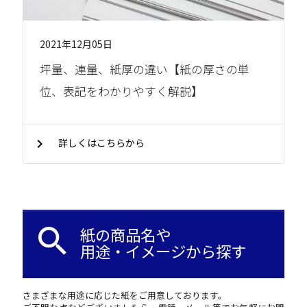
2021年12月05日
坪量、連量、紙厚の違い【紙の厚さの単
位、表記をわかりやすく解説】
chevron_right
詳しくはこちらから
search
紙の商品名や
用途・イメージから探す
さまざまな用途に応じた紙をご用意しております。