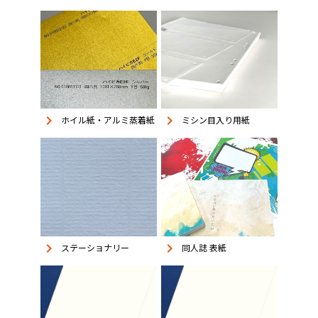
keyboard_arrow_right
keyboard_arrow_right
ホイル紙・アルミ蒸着紙
ミシン目入り用紙
keyboard_arrow_right
keyboard_arrow_right
同人誌 表紙
ステーショナリー