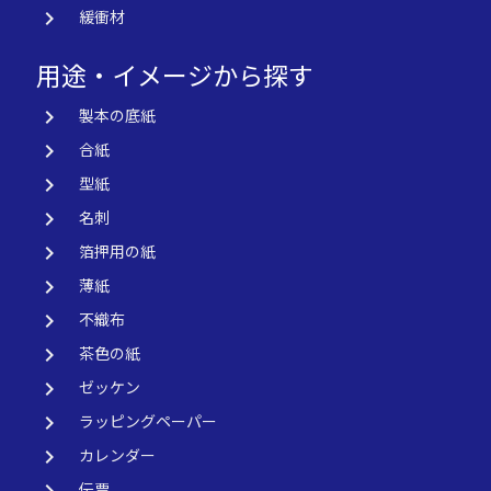
keyboard_arrow_right
緩衝材
用途・イメージから探す
keyboard_arrow_right
製本の底紙
keyboard_arrow_right
合紙
keyboard_arrow_right
型紙
keyboard_arrow_right
名刺
keyboard_arrow_right
箔押用の紙
keyboard_arrow_right
薄紙
keyboard_arrow_right
不織布
keyboard_arrow_right
茶色の紙
keyboard_arrow_right
ゼッケン
keyboard_arrow_right
ラッピングペーパー
keyboard_arrow_right
カレンダー
keyboard_arrow_right
伝票