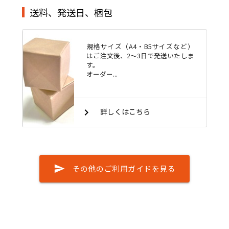
送料、発送日、梱包
規格サイズ（A4・B5サイズなど）
はご注文後、2～3日で発送いたしま
す。
オーダー...
keyboard_arrow_right
詳しくはこちら
send
その他のご利用ガイドを見る