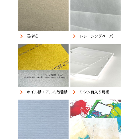
keyboard_arrow_right
keyboard_arrow_right
混抄紙
トレーシングペーパー
keyboard_arrow_right
keyboard_arrow_right
ホイル紙・アルミ蒸着紙
ミシン目入り用紙