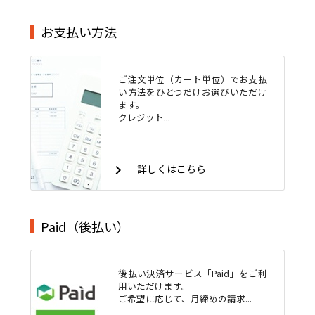
お支払い方法
ご注文単位（カート単位）でお支払
い方法をひとつだけお選びいただけ
ます。
クレジット...
keyboard_arrow_right
詳しくはこちら
Paid（後払い）
後払い決済サービス「Paid」をご利
用いただけます。
ご希望に応じて、月締めの請求...