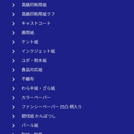
keyboard_arrow_right
高級印刷用紙
keyboard_arrow_right
高級印刷用紙ラフ
keyboard_arrow_right
キャストコート
keyboard_arrow_right
画用紙
keyboard_arrow_right
ケント紙
keyboard_arrow_right
インクジェット紙
keyboard_arrow_right
ユポ・耐水紙
keyboard_arrow_right
食品対応紙
keyboard_arrow_right
不織布
keyboard_arrow_right
わら半紙・ざら紙
keyboard_arrow_right
カラーペーパー
keyboard_arrow_right
ファンシーペーパー 凹凸 柄入り
keyboard_arrow_right
間伐紙 かんばつし
keyboard_arrow_right
パール紙