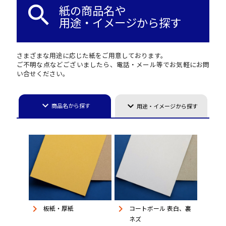
search
紙の商品名や
用途・イメージから探す
さまざまな用途に応じた紙をご用意しております。
ご不明な点などございましたら、電話・メール等でお気軽にお問
い合せください。
keyboard_arrow_down
keyboard_arrow_down
商品名から探す
用途・イメージから探す
keyboard_arrow_right
keyboard_arrow_right
板紙・厚紙
コートボール 表白、裏
ネズ