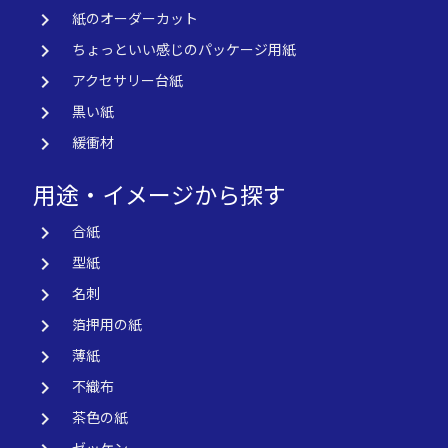
keyboard_arrow_right
紙のオーダーカット
keyboard_arrow_right
ちょっといい感じのパッケージ用紙
keyboard_arrow_right
アクセサリー台紙
keyboard_arrow_right
黒い紙
keyboard_arrow_right
緩衝材
用途・イメージから探す
keyboard_arrow_right
合紙
keyboard_arrow_right
型紙
keyboard_arrow_right
名刺
keyboard_arrow_right
箔押用の紙
keyboard_arrow_right
薄紙
keyboard_arrow_right
不織布
keyboard_arrow_right
茶色の紙
ゼッケン