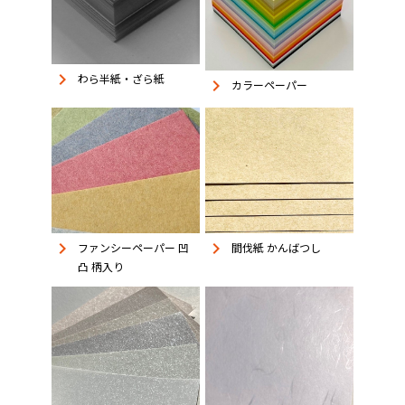
keyboard_arrow_right
わら半紙・ざら紙
keyboard_arrow_right
カラーペーパー
keyboard_arrow_right
keyboard_arrow_right
ファンシーペーパー 凹
間伐紙 かんばつし
凸 柄入り