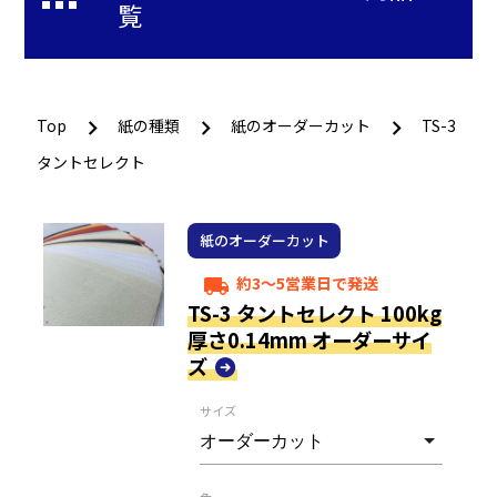
覧
Top
紙の種類
紙のオーダーカット
TS-3
タントセレクト
紙のオーダーカット
約3～5営業日で発送
local_shipping
TS-3 タントセレクト 100kg
厚さ0.14mm オーダーサイ
ズ
サイズ