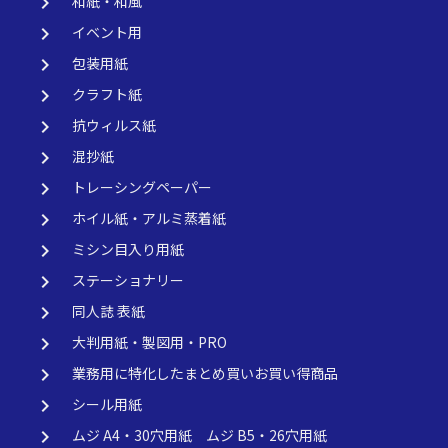
keyboard_arrow_right
和紙・和風
keyboard_arrow_right
イベント用
keyboard_arrow_right
包装用紙
keyboard_arrow_right
クラフト紙
keyboard_arrow_right
抗ウィルス紙
keyboard_arrow_right
混抄紙
keyboard_arrow_right
トレーシングペーパー
keyboard_arrow_right
ホイル紙・アルミ蒸着紙
keyboard_arrow_right
ミシン目入り用紙
keyboard_arrow_right
ステーショナリー
keyboard_arrow_right
同人誌 表紙
keyboard_arrow_right
大判用紙・製図用・PRO
keyboard_arrow_right
業務用に特化したまとめ買いお買い得商品
keyboard_arrow_right
シール用紙
keyboard_arrow_right
ムジ A4・30穴用紙 ムジ B5・26穴用紙