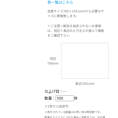
色一覧はこちら
全紙サイズ788 x 1091mmから必要なサ
イズに断裁致します。
＜ご注意＞紙目を指定されないお客様
は、短辺×長辺の入力を入れ替えて価格
をご確認下さい
短辺
788mm
長辺1091mm
仕上げ目：
--
数量：
枚
※1枚から指定可
※表示されている数量はお買い得な既定数です。
数量をマイナスにされた場合一定数までは、元の規