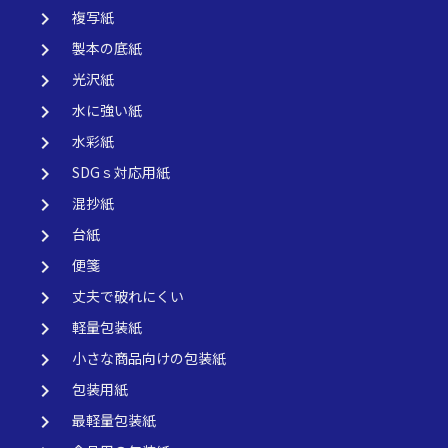
keyboard_arrow_right
複写紙
keyboard_arrow_right
製本の底紙
keyboard_arrow_right
光沢紙
keyboard_arrow_right
水に強い紙
keyboard_arrow_right
水彩紙
keyboard_arrow_right
SDGｓ対応用紙
keyboard_arrow_right
混抄紙
keyboard_arrow_right
台紙
keyboard_arrow_right
便箋
keyboard_arrow_right
丈夫で破れにくい
keyboard_arrow_right
軽量包装紙
keyboard_arrow_right
小さな商品向けの包装紙
keyboard_arrow_right
包装用紙
keyboard_arrow_right
最軽量包装紙