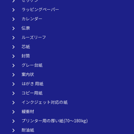
keyboard_arrow_right
keyboard_arrow_right
ラッピングペーパー
keyboard_arrow_right
カレンダー
keyboard_arrow_right
伝票
keyboard_arrow_right
ルーズリーフ
keyboard_arrow_right
芯紙
keyboard_arrow_right
封筒
keyboard_arrow_right
グレー台紙
keyboard_arrow_right
案内状
keyboard_arrow_right
はがき 用紙
keyboard_arrow_right
コピー用紙
keyboard_arrow_right
インクジェット対応の紙
keyboard_arrow_right
緩衝材
keyboard_arrow_right
プリンター用の厚い紙(70～180kg)
keyboard_arrow_right
耐油紙