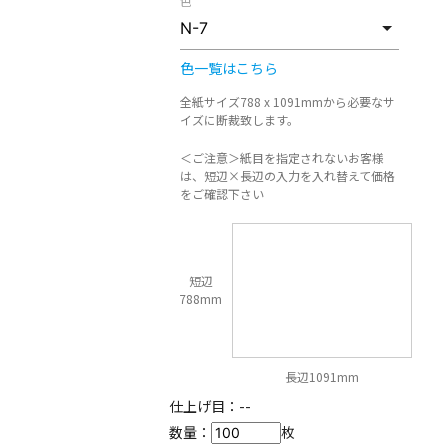
色
色一覧はこちら
全紙サイズ788 x 1091mmから必要なサ
イズに断裁致します。
＜ご注意＞紙目を指定されないお客様
は、短辺×長辺の入力を入れ替えて価格
をご確認下さい
短辺
788mm
長辺1091mm
仕上げ目：
--
数量：
枚