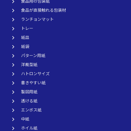
keyboard_arrow_right
食品用の包装紙
keyboard_arrow_right
食品が直接触れる包装材
keyboard_arrow_right
ランチョンマット
keyboard_arrow_right
トレー
keyboard_arrow_right
紙皿
keyboard_arrow_right
紙袋
keyboard_arrow_right
パターン用紙
keyboard_arrow_right
洋裁型紙
keyboard_arrow_right
ハトロンサイズ
keyboard_arrow_right
書きやすい紙
keyboard_arrow_right
製図用紙
keyboard_arrow_right
透ける紙
keyboard_arrow_right
エンボス紙
keyboard_arrow_right
中紙
keyboard_arrow_right
ホイル紙