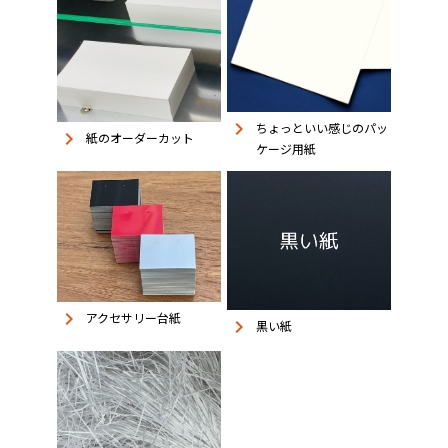
keyboard_arrow_right
ちょっといい感じのパッ
keyboard_arrow_right
紙のオーダーカット
ケージ用紙
keyboard_arrow_right
アクセサリー台紙
keyboard_arrow_right
黒い紙