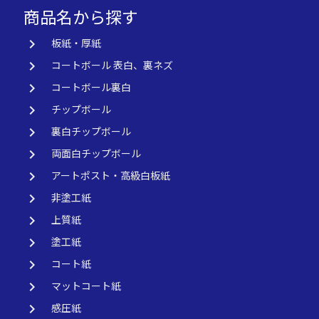
商品名から探す
keyboard_arrow_right
板紙・厚紙
keyboard_arrow_right
コートボール 表白、裏ネズ
keyboard_arrow_right
コートボール裏白
keyboard_arrow_right
チップボール
keyboard_arrow_right
裏白チップボール
keyboard_arrow_right
両面白チップボール
keyboard_arrow_right
アートポスト・高級白板紙
keyboard_arrow_right
非塗工紙
keyboard_arrow_right
上質紙
keyboard_arrow_right
塗工紙
keyboard_arrow_right
コート紙
keyboard_arrow_right
マットコート紙
keyboard_arrow_right
感圧紙