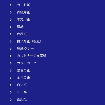
keyboard_arrow_right
カード紙
keyboard_arrow_right
表紙用紙
keyboard_arrow_right
本文用紙
keyboard_arrow_right
厚紙
keyboard_arrow_right
色厚紙
keyboard_arrow_right
白い厚紙（板紙）
keyboard_arrow_right
厚紙 グレー
keyboard_arrow_right
カルトナージュ厚紙
keyboard_arrow_right
カラーペーパー
keyboard_arrow_right
銀色の紙
keyboard_arrow_right
金色の紙
keyboard_arrow_right
白い紙
keyboard_arrow_right
シール
keyboard_arrow_right
画用紙