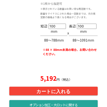
※1枚から指定可
※表示されている数量はお買い得な既定数です。
数量をマイナスにされた場合一定数までは、元の規
定数の価格より高くなる場合がございます。
短辺
長辺
mm
mm
x
88〜788mm
88〜1091mm
※88 × 88mm未満の場合、お問い合わせ
ください。
5,192
円（税込）
カートに入れる
オプション加工・大ロットに関する