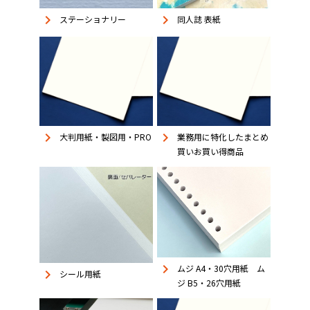
keyboard_arrow_right
keyboard_arrow_right
同人誌 表紙
ステーショナリー
keyboard_arrow_right
keyboard_arrow_right
大判用紙・製図用・PRO
業務用に特化したまとめ
買いお買い得商品
keyboard_arrow_right
ムジ A4・30穴用紙 ム
keyboard_arrow_right
シール用紙
ジ B5・26穴用紙