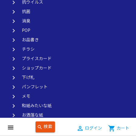
keyboard_arrow_right
抗ウイルス
keyboard_arrow_right
抗菌
keyboard_arrow_right
消臭
keyboard_arrow_right
POP
keyboard_arrow_right
お品書き
keyboard_arrow_right
チラシ
keyboard_arrow_right
プライスカード
keyboard_arrow_right
ショップカード
keyboard_arrow_right
下げ札
keyboard_arrow_right
パンフレット
keyboard_arrow_right
メモ
keyboard_arrow_right
和紙みたいな紙
keyboard_arrow_right
お洒落な紙
keyboard_arrow_right
かぶせ紙
検索
menu
search
person_outline
ログイン
shopping_cart
カート
keyboard_arrow_right
プリンター用の紙（普通の厚さ、55kg）