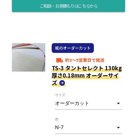
ご相談・お見積もりはこちらから
紙のオーダーカット
約3～5営業日で発送
local_shipping
TS-3 タントセレクト 130kg
厚さ0.18mm オーダーサイ
ズ
サイズ
色