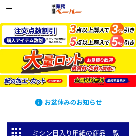
menu
お盆休みのお知らせ
info
ミシン目入り用紙の商品一覧