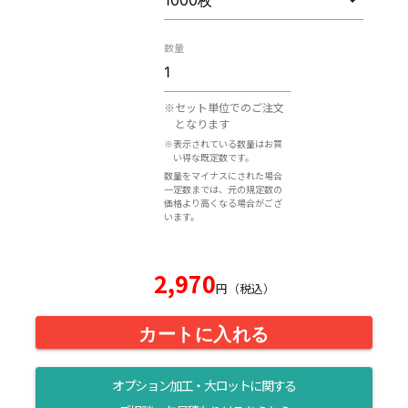
数量
※セット単位でのご注文
となります
※表示されている数量はお買
い得な既定数です。
数量をマイナスにされた場合
一定数までは、元の規定数の
価格より高くなる場合がござ
います。
2,970
円（税込）
カートに入れる
オプション加工・大ロットに関する