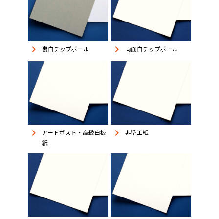
keyboard_arrow_right
keyboard_arrow_right
裏白チップボール
両面白チップボール
keyboard_arrow_right
keyboard_arrow_right
アートポスト・高級白板
非塗工紙
紙