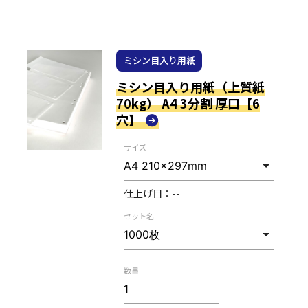
ミシン目入り用紙
ミシン目入り用紙（上質紙
70kg） A4 3分割 厚口【6
穴】
サイズ
仕上げ目：
--
セット名
数量