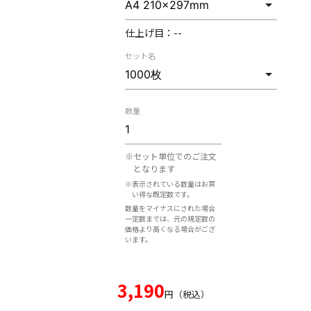
仕上げ目：
--
セット名
数量
※セット単位でのご注文
となります
※表示されている数量はお買
い得な既定数です。
数量をマイナスにされた場合
一定数までは、元の規定数の
価格より高くなる場合がござ
います。
3,190
円（税込）