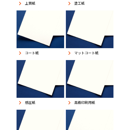
keyboard_arrow_right
keyboard_arrow_right
上質紙
塗工紙
keyboard_arrow_right
keyboard_arrow_right
コート紙
マットコート紙
keyboard_arrow_right
keyboard_arrow_right
感圧紙
高級印刷用紙