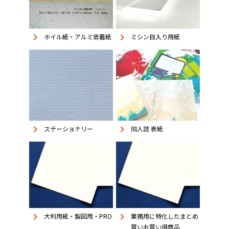
keyboard_arrow_right
keyboard_arrow_right
ホイル紙・アルミ蒸着紙
ミシン目入り用紙
keyboard_arrow_right
keyboard_arrow_right
同人誌 表紙
ステーショナリー
keyboard_arrow_right
keyboard_arrow_right
大判用紙・製図用・PRO
業務用に特化したまとめ
買いお買い得商品