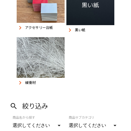
keyboard_arrow_right
アクセサリー台紙
keyboard_arrow_right
黒い紙
keyboard_arrow_right
緩衝材
絞り込み
search
商品名から探す
商品サブカテゴリ