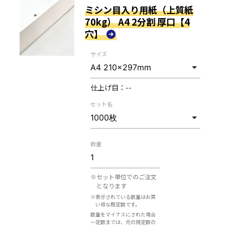
ミシン目入り用紙（上質紙
70kg） A4 2分割 厚口【4
穴】
サイズ
仕上げ目：
--
セット名
数量
※セット単位でのご注文
となります
※表示されている数量はお買
い得な既定数です。
数量をマイナスにされた場合
一定数までは、元の規定数の