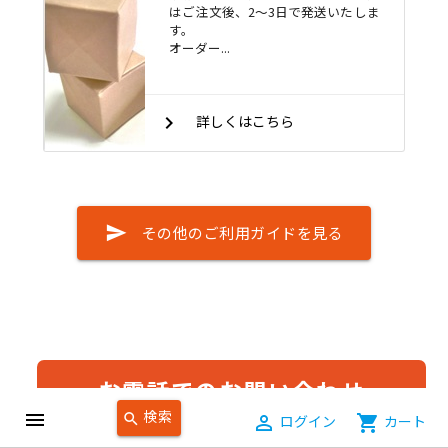
はご注文後、2～3日で発送いたしま
す。
オーダー...
keyboard_arrow_right
詳しくはこちら
send
その他のご利用ガイドを見る
お電話でのお問い合わせ
検索
menu
search
person_outline
ログイン
shopping_cart
カート
TEL：06-4309-8990