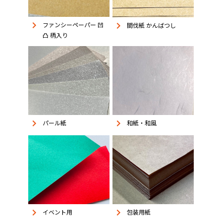
keyboard_arrow_right
keyboard_arrow_right
ファンシーペーパー 凹
間伐紙 かんばつし
凸 柄入り
keyboard_arrow_right
keyboard_arrow_right
パール紙
和紙・和風
keyboard_arrow_right
keyboard_arrow_right
イベント用
包装用紙