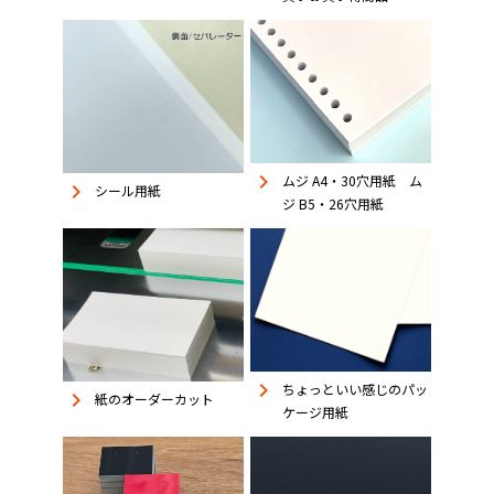
keyboard_arrow_right
ムジ A4・30穴用紙 ム
keyboard_arrow_right
シール用紙
ジ B5・26穴用紙
keyboard_arrow_right
ちょっといい感じのパッ
keyboard_arrow_right
紙のオーダーカット
ケージ用紙