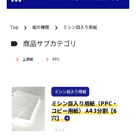
Top
紙の種類
ミシン目入り用紙
商品サブカテゴリ
label
keyboard_arrow_right
keyboard_arrow_right
上質紙
PPC
ミシン目入り用紙
ミシン目入り用紙（PPC・
コピー用紙） A4 3分割【6
穴】
サイズ