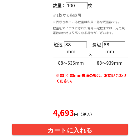
数量：
枚
※1枚から指定可
※表示されている数量はお買い得な既定数です。
数量をマイナスにされた場合一定数までは、元の規
定数の価格より高くなる場合がございます。
短辺
長辺
mm
mm
x
88〜636mm
88〜939mm
※88 × 88mm未満の場合、お問い合わせ
ください。
4,693
円（税込）
カートに入れる