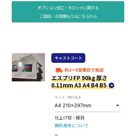
オプション加工・大ロットに関する
ご相談・お見積もりはこちらから
キャストコート
約3～5営業日で発送
local_shipping
エスプリFP 90kg 厚さ
0.11mm A3 A4 B4 B5
サイズ / 無料見本
仕上げ目：
縦目
無料見本について
色