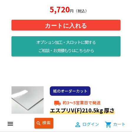
5,720
円（税込）
カートに入れる
オプション加工・大ロットに関する
ご相談・お見積もりはこちらから
紙のオーダーカット
約3～5営業日で発送
local_shipping
エスプリV(F)210.5kg 厚さ
0.26mm オーダーカット
検索
menu
search
person_outline
ログイン
shopping_cart
カート
サイズ