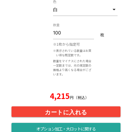
色
数量
枚
※1枚から指定可
※表示されている数量はお買
い得な既定数です。
数量をマイナスにされた場合
一定数までは、元の規定数の
価格より高くなる場合がござ
います。
4,215
円（税込）
カートに入れる
オプション加工・大ロットに関する