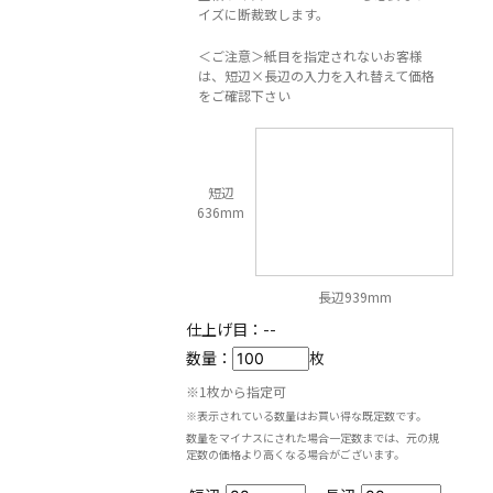
イズに断裁致します。
＜ご注意＞紙目を指定されないお客様
は、短辺×長辺の入力を入れ替えて価格
をご確認下さい
短辺
636mm
長辺939mm
仕上げ目：
--
数量：
枚
※1枚から指定可
※表示されている数量はお買い得な既定数です。
数量をマイナスにされた場合一定数までは、元の規
定数の価格より高くなる場合がございます。