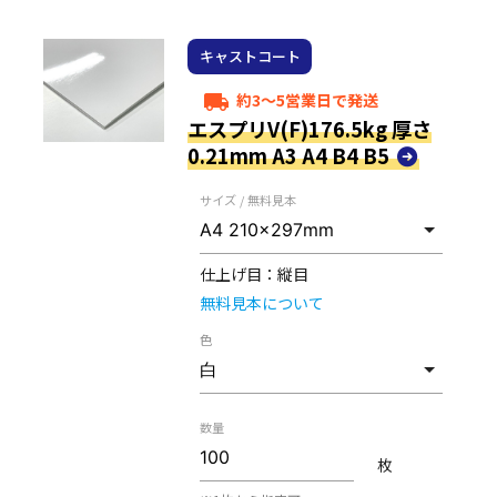
キャストコート
約3～5営業日で発送
local_shipping
エスプリV(F)176.5kg 厚さ
0.21mm A3 A4 B4 B5
サイズ / 無料見本
仕上げ目：
縦目
無料見本について
色
数量
枚