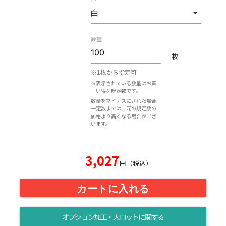
数量
枚
※1枚から指定可
※表示されている数量はお買
い得な既定数です。
数量をマイナスにされた場合
一定数までは、元の規定数の
価格より高くなる場合がござ
います。
3,027
円（税込）
カートに入れる
オプション加工・大ロットに関する