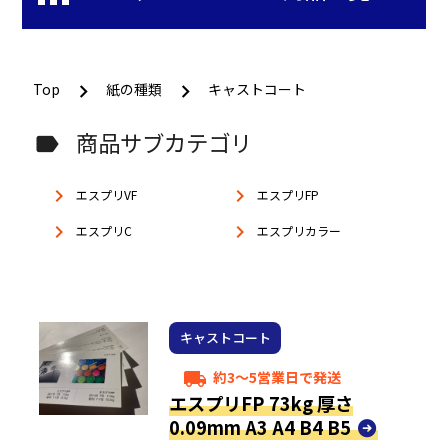
Top
紙の種類
キャストコート
商品サブカテゴリ
label
keyboard_arrow_right
keyboard_arrow_right
エスプリVF
エスプリFP
keyboard_arrow_right
keyboard_arrow_right
エスプリC
エスプリカラー
キャストコート
約3～5営業日で発送
local_shipping
エスプリFP 73kg 厚さ
0.09mm A3 A4 B4 B5