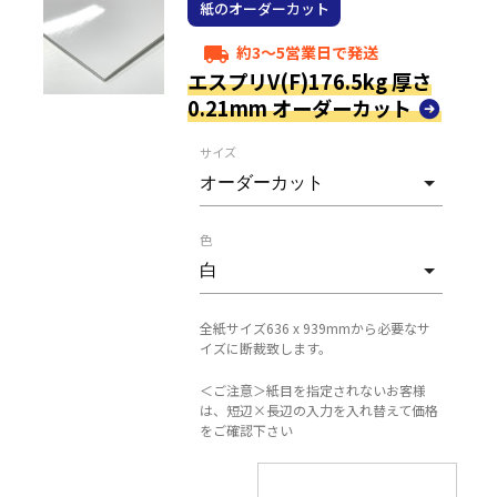
紙のオーダーカット
約3～5営業日で発送
local_shipping
エスプリV(F)176.5kg 厚さ
0.21mm オーダーカット
サイズ
色
全紙サイズ636 x 939mmから必要なサ
イズに断裁致します。
＜ご注意＞紙目を指定されないお客様
は、短辺×長辺の入力を入れ替えて価格
をご確認下さい