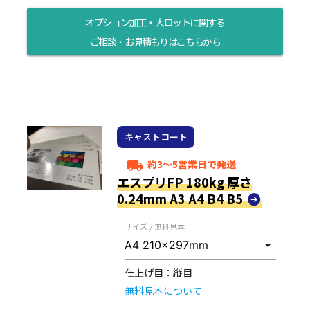
オプション加工・大ロットに関する
ご相談・お見積もりはこちらから
キャストコート
約3～5営業日で発送
local_shipping
エスプリFP 180kg 厚さ
0.24mm A3 A4 B4 B5
サイズ / 無料見本
仕上げ目：
縦目
無料見本について