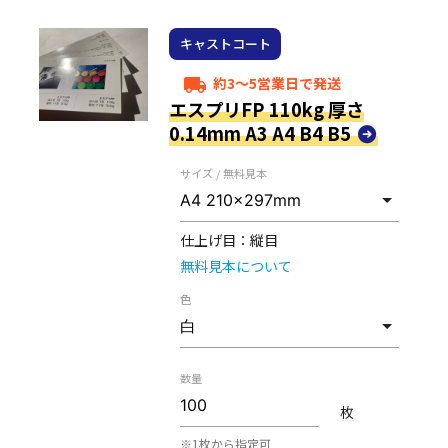
キャストコート
約3～5営業日で発送
local_shipping
エスプリFP 110kg 厚さ
0.14mm A3 A4 B4 B5
サイズ / 無料見本
仕上げ目：
縦目
無料見本について
色
数量
枚
※1枚から指定可