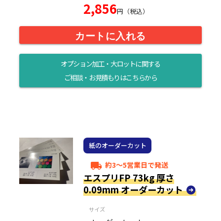
2,856
円（税込）
カートに入れる
オプション加工・大ロットに関する
ご相談・お見積もりはこちらから
紙のオーダーカット
約3～5営業日で発送
local_shipping
エスプリFP 73kg 厚さ
0.09mm オーダーカット
サイズ