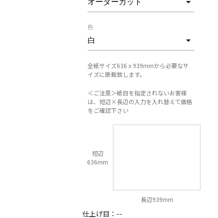
色
全紙サイズ636 x 939mmから必要なサ
イズに断裁致します。
＜ご注意＞紙目を指定されないお客様
は、短辺×長辺の入力を入れ替えて価格
をご確認下さい
短辺
636mm
長辺939mm
仕上げ目：
--