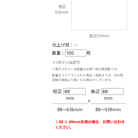
短辺
636mm
長辺939mm
仕上げ目：
--
数量：
枚
※1枚から指定可
※表示されている数量はお買い得な既定数です。
数量をマイナスにされた場合一定数までは、元の規
定数の価格より高くなる場合がございます。
短辺
長辺
mm
mm
x
88〜636mm
88〜939mm
※88 × 88mm未満の場合、お問い合わせ
ください。