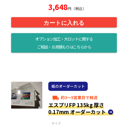
3,648
円（税込）
カートに入れる
オプション加工・大ロットに関する
ご相談・お見積もりはこちらから
紙のオーダーカット
約3～5営業日で発送
local_shipping
エスプリFP 135kg 厚さ
0.17mm オーダーカット
サイズ