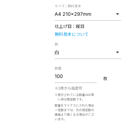
サイズ / 無料見本
仕上げ目：
縦目
無料見本について
色
数量
枚
※1枚から指定可
※表示されている数量はお買
い得な既定数です。
数量をマイナスにされた場合
一定数までは、元の規定数の
価格より高くなる場合がござ
います。