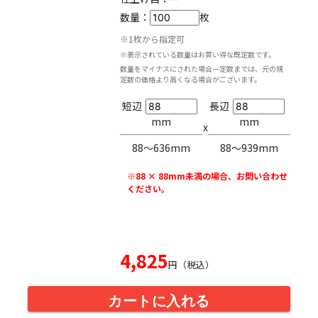
数量：
枚
※1枚から指定可
※表示されている数量はお買い得な既定数です。
数量をマイナスにされた場合一定数までは、元の規
定数の価格より高くなる場合がございます。
短辺
長辺
mm
mm
x
88〜636mm
88〜939mm
※88 × 88mm未満の場合、お問い合わせ
ください。
4,825
円（税込）
カートに入れる