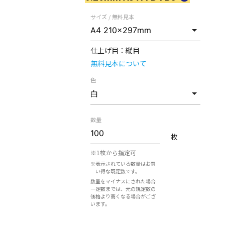
サイズ / 無料見本
仕上げ目：
縦目
無料見本について
色
数量
枚
※1枚から指定可
※表示されている数量はお買
い得な既定数です。
数量をマイナスにされた場合
一定数までは、元の規定数の
価格より高くなる場合がござ
います。