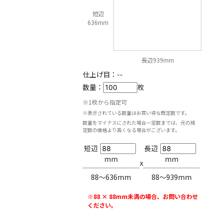
短辺
636mm
長辺939mm
仕上げ目：
--
数量：
枚
※1枚から指定可
※表示されている数量はお買い得な既定数です。
数量をマイナスにされた場合一定数までは、元の規
定数の価格より高くなる場合がございます。
短辺
長辺
mm
mm
x
88〜636mm
88〜939mm
※88 × 88mm未満の場合、お問い合わせ
ください。