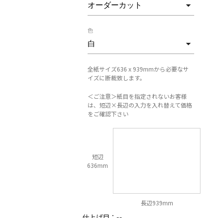
色
全紙サイズ636 x 939mmから必要なサ
イズに断裁致します。
＜ご注意＞紙目を指定されないお客様
は、短辺×長辺の入力を入れ替えて価格
をご確認下さい
短辺
636mm
長辺939mm
仕上げ目：
--