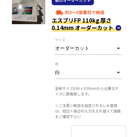
紙のオーダーカット
約3～5営業日で発送
local_shipping
エスプリFP 110kg 厚さ
0.14mm オーダーカット
サイズ
色
全紙サイズ636 x 939mmから必要なサ
イズに断裁致します。
＜ご注意＞紙目を指定されないお客様
は、短辺×長辺の入力を入れ替えて価格
をご確認下さい