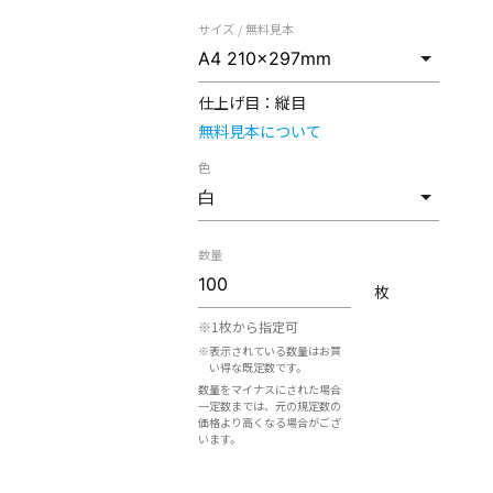
サイズ / 無料見本
仕上げ目：
縦目
無料見本について
色
数量
枚
※1枚から指定可
※表示されている数量はお買
い得な既定数です。
数量をマイナスにされた場合
一定数までは、元の規定数の
価格より高くなる場合がござ
います。