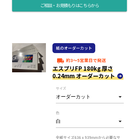
ご相談・お見積もりはこちらから
紙のオーダーカット
約3～5営業日で発送
local_shipping
エスプリFP 180kg 厚さ
0.24mm オーダーカット
サイズ
色
全紙サイズ636 x 939mmから必要なサ