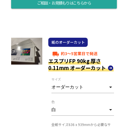
ご相談・お見積もりはこちらから
紙のオーダーカット
約3～5営業日で発送
local_shipping
エスプリFP 90kg 厚さ
0.11mm オーダーカット
サイズ
色
全紙サイズ636 x 939mmから必要なサ