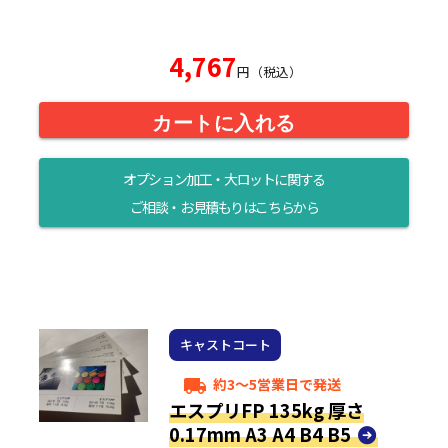
4,767
円（税込）
カートに入れる
オプション加工・大ロットに関する
ご相談・お見積もりはこちらから
キャストコート
約3～5営業日で発送
local_shipping
エスプリFP 135kg 厚さ
0.17mm A3 A4 B4 B5