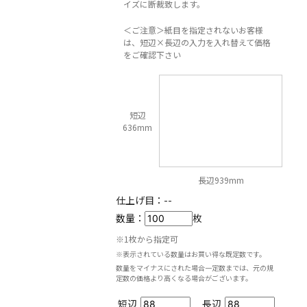
イズに断裁致します。
＜ご注意＞紙目を指定されないお客様
は、短辺×長辺の入力を入れ替えて価格
をご確認下さい
短辺
636mm
長辺939mm
仕上げ目：
--
数量：
枚
※1枚から指定可
※表示されている数量はお買い得な既定数です。
数量をマイナスにされた場合一定数までは、元の規
定数の価格より高くなる場合がございます。
短辺
長辺