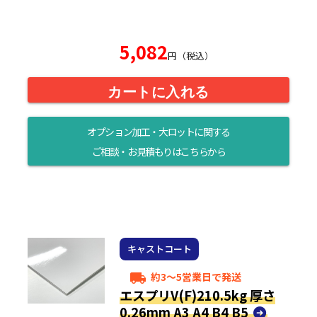
5,082
円（税込）
カートに入れる
オプション加工・大ロットに関する
ご相談・お見積もりはこちらから
キャストコート
約3～5営業日で発送
local_shipping
エスプリV(F)210.5kg 厚さ
0.26mm A3 A4 B4 B5