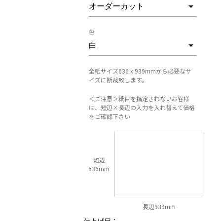
色
全紙サイズ636 x 939mmから必要なサ
イズに断裁致します。
＜ご注意＞紙目を指定されないお客様
は、短辺×長辺の入力を入れ替えて価格
をご確認下さい
短辺
636mm
長辺939mm