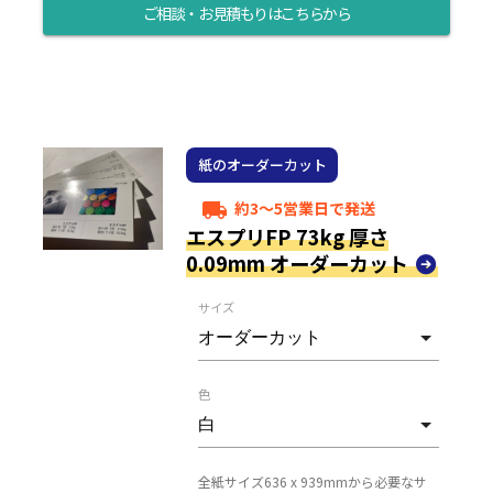
ご相談・お見積もりはこちらから
紙のオーダーカット
約3～5営業日で発送
local_shipping
エスプリFP 73kg 厚さ
0.09mm オーダーカット
サイズ
色
全紙サイズ636 x 939mmから必要なサ