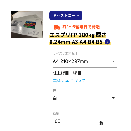
キャストコート
約3～5営業日で発送
local_shipping
エスプリFP 180kg 厚さ
0.24mm A3 A4 B4 B5
サイズ / 無料見本
仕上げ目：
縦目
無料見本について
色
数量
枚