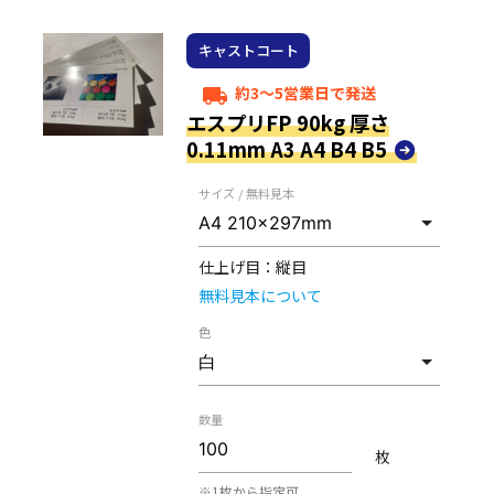
キャストコート
約3～5営業日で発送
local_shipping
エスプリFP 90kg 厚さ
0.11mm A3 A4 B4 B5
サイズ / 無料見本
仕上げ目：
縦目
無料見本について
色
数量
枚
※1枚から指定可