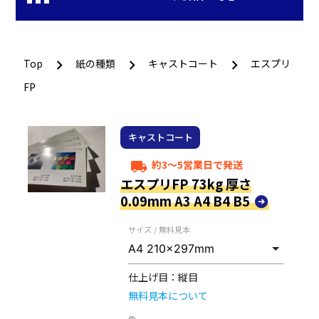
Top
紙の種類
キャストコート
エスプリ
FP
キャストコート
約3～5営業日で発送
local_shipping
エスプリFP 73kg 厚さ
0.09mm A3 A4 B4 B5
サイズ / 無料見本
仕上げ目：
縦目
無料見本について
色