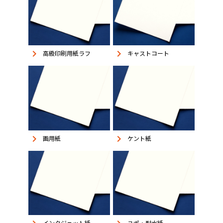
keyboard_arrow_right
keyboard_arrow_right
高級印刷用紙ラフ
キャストコート
keyboard_arrow_right
keyboard_arrow_right
画用紙
ケント紙
インクジェット紙
ユポ・耐水紙