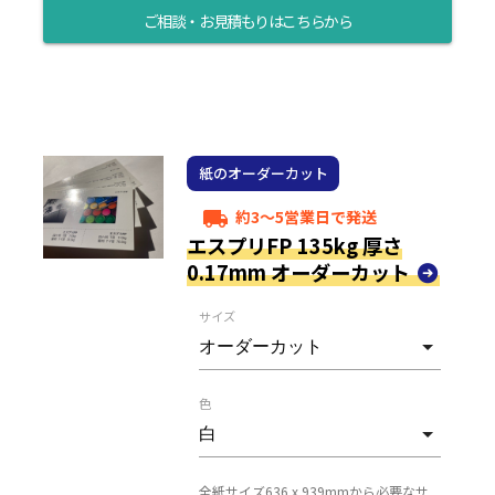
ご相談・お見積もりはこちらから
紙のオーダーカット
約3～5営業日で発送
local_shipping
エスプリFP 135kg 厚さ
0.17mm オーダーカット
サイズ
色
全紙サイズ636 x 939mmから必要なサ