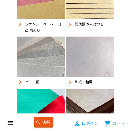
keyboard_arrow_right
keyboard_arrow_right
ファンシーペーパー 凹
間伐紙 かんばつし
凸 柄入り
keyboard_arrow_right
keyboard_arrow_right
パール紙
和紙・和風
検索
menu
search
person_outline
ログイン
shopping_cart
カート