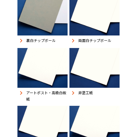
keyboard_arrow_right
keyboard_arrow_right
裏白チップボール
両面白チップボール
keyboard_arrow_right
keyboard_arrow_right
アートポスト・高級白板
非塗工紙
紙