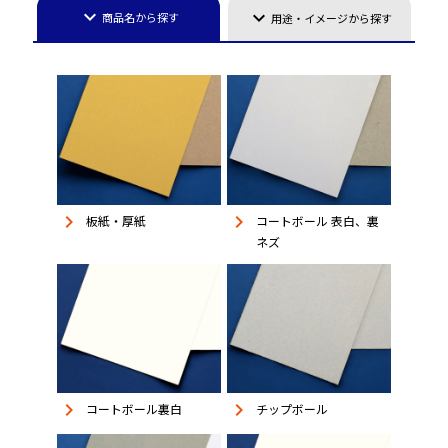
keyboard_arrow_down
keyboard_arrow_down
商品名から探す
用途・イメージから探す
keyboard_arrow_right
keyboard_arrow_right
板紙・厚紙
コートボール 表白、裏
ネズ
keyboard_arrow_right
keyboard_arrow_right
コートボール裏白
チップボール