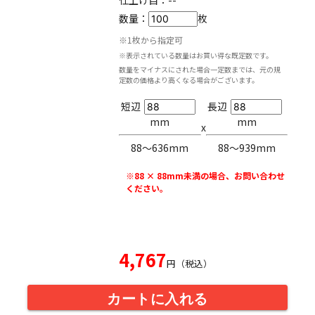
仕上げ目：
--
数量：
枚
※1枚から指定可
※表示されている数量はお買い得な既定数です。
数量をマイナスにされた場合一定数までは、元の規
定数の価格より高くなる場合がございます。
短辺
長辺
mm
mm
x
88〜636mm
88〜939mm
※88 × 88mm未満の場合、お問い合わせ
ください。
4,767
円（税込）
カートに入れる