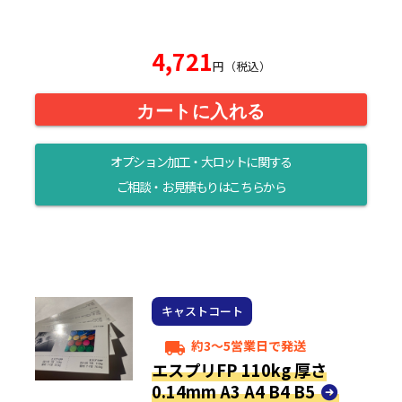
4,721
円（税込）
カートに入れる
オプション加工・大ロットに関する
ご相談・お見積もりはこちらから
キャストコート
約3～5営業日で発送
local_shipping
エスプリFP 110kg 厚さ
0.14mm A3 A4 B4 B5