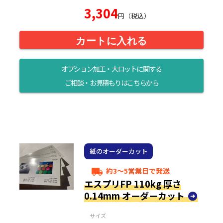
3,304
円（税込）
カートに入れる
オプション加工・大ロットに関する
ご相談・お見積もりはこちらから
紙のオーダーカット
約3～5営業日で発送
local_shipping
エスプリFP 110kg 厚さ
0.14mm オーダーカット
サイズ