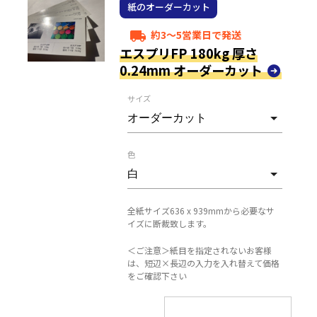
紙のオーダーカット
約3～5営業日で発送
local_shipping
エスプリFP 180kg 厚さ
0.24mm オーダーカット
サイズ
色
全紙サイズ636 x 939mmから必要なサ
イズに断裁致します。
＜ご注意＞紙目を指定されないお客様
は、短辺×長辺の入力を入れ替えて価格
をご確認下さい