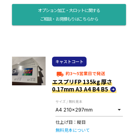
オプション加工・大ロットに関する
ご相談・お見積もりはこちらから
キャストコート
約3～5営業日で発送
local_shipping
エスプリFP 135kg 厚さ
0.17mm A3 A4 B4 B5
サイズ / 無料見本
仕上げ目：
縦目
無料見本について