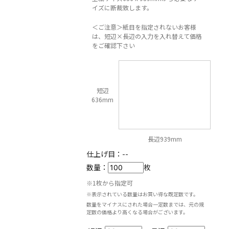
イズに断裁致します。
＜ご注意＞紙目を指定されないお客様
は、短辺×長辺の入力を入れ替えて価格
をご確認下さい
短辺
636mm
長辺939mm
仕上げ目：
--
数量：
枚
※1枚から指定可
※表示されている数量はお買い得な既定数です。
数量をマイナスにされた場合一定数までは、元の規
定数の価格より高くなる場合がございます。