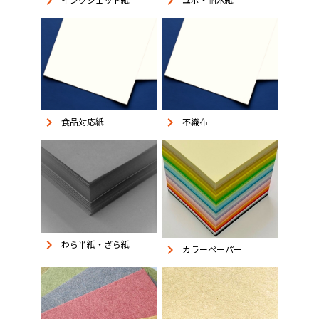
keyboard_arrow_right
keyboard_arrow_right
keyboard_arrow_right
keyboard_arrow_right
食品対応紙
不織布
keyboard_arrow_right
わら半紙・ざら紙
keyboard_arrow_right
カラーペーパー