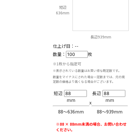
短辺
636mm
長辺939mm
仕上げ目：
--
数量：
枚
※1枚から指定可
※表示されている数量はお買い得な既定数です。
数量をマイナスにされた場合一定数までは、元の規
定数の価格より高くなる場合がございます。
短辺
長辺
mm
mm
x
88〜636mm
88〜939mm
※88 × 88mm未満の場合、お問い合わせ
ください。