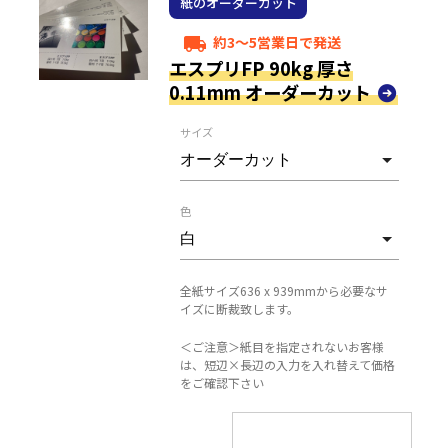
紙のオーダーカット
約3～5営業日で発送
local_shipping
エスプリFP 90kg 厚さ
0.11mm オーダーカット
サイズ
色
全紙サイズ636 x 939mmから必要なサ
イズに断裁致します。
＜ご注意＞紙目を指定されないお客様
は、短辺×長辺の入力を入れ替えて価格
をご確認下さい