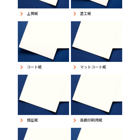
keyboard_arrow_right
keyboard_arrow_right
上質紙
塗工紙
keyboard_arrow_right
keyboard_arrow_right
コート紙
マットコート紙
keyboard_arrow_right
keyboard_arrow_right
感圧紙
高級印刷用紙