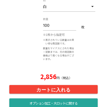
数量
枚
※1枚から指定可
※表示されている数量はお買
い得な既定数です。
数量をマイナスにされた場合
一定数までは、元の規定数の
価格より高くなる場合がござ
います。
2,856
円（税込）
カートに入れる
オプション加工・大ロットに関する