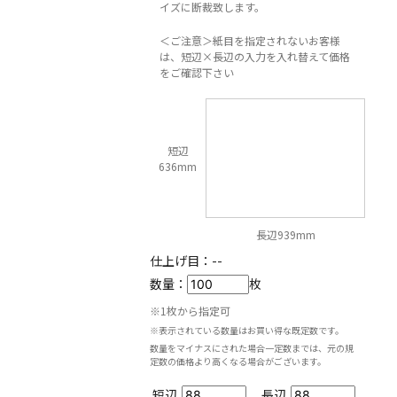
イズに断裁致します。
＜ご注意＞紙目を指定されないお客様
は、短辺×長辺の入力を入れ替えて価格
をご確認下さい
短辺
636mm
長辺939mm
仕上げ目：
--
数量：
枚
※1枚から指定可
※表示されている数量はお買い得な既定数です。
数量をマイナスにされた場合一定数までは、元の規
定数の価格より高くなる場合がございます。
短辺
長辺