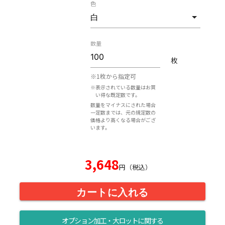
色
数量
枚
※1枚から指定可
※表示されている数量はお買
い得な既定数です。
数量をマイナスにされた場合
一定数までは、元の規定数の
価格より高くなる場合がござ
います。
3,648
円（税込）
カートに入れる
オプション加工・大ロットに関する