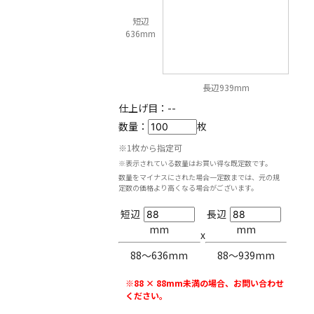
短辺
636mm
長辺939mm
仕上げ目：
--
数量：
枚
※1枚から指定可
※表示されている数量はお買い得な既定数です。
数量をマイナスにされた場合一定数までは、元の規
定数の価格より高くなる場合がございます。
短辺
長辺
mm
mm
x
88〜636mm
88〜939mm
※88 × 88mm未満の場合、お問い合わせ
ください。