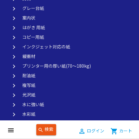
keyboard_arrow_right
グレー台紙
keyboard_arrow_right
案内状
keyboard_arrow_right
はがき 用紙
keyboard_arrow_right
コピー用紙
keyboard_arrow_right
インクジェット対応の紙
keyboard_arrow_right
緩衝材
keyboard_arrow_right
プリンター用の厚い紙(70～180kg)
keyboard_arrow_right
耐油紙
keyboard_arrow_right
複写紙
keyboard_arrow_right
光沢紙
keyboard_arrow_right
水に強い紙
keyboard_arrow_right
水彩紙
keyboard_arrow_right
SDGｓ対応用紙
検索
menu
search
person_outline
ログイン
shopping_cart
カート
keyboard_arrow_right
混抄紙