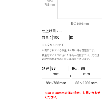
788mm
長辺1091mm
仕上げ目：
--
数量：
枚
※1枚から指定可
※表示されている数量はお買い得な既定数です。
数量をマイナスにされた場合一定数までは、元の規
定数の価格より高くなる場合がございます。
短辺
長辺
mm
mm
x
88〜788mm
88〜1091mm
※88 × 88mm未満の場合、お問い合わせ
ください。