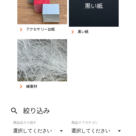
keyboard_arrow_right
アクセサリー台紙
keyboard_arrow_right
黒い紙
keyboard_arrow_right
緩衝材
絞り込み
search
商品名から探す
商品サブカテゴリ