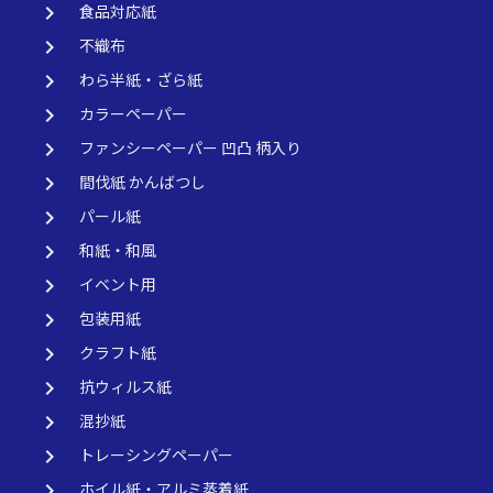
keyboard_arrow_right
食品対応紙
keyboard_arrow_right
不織布
keyboard_arrow_right
わら半紙・ざら紙
keyboard_arrow_right
カラーペーパー
keyboard_arrow_right
ファンシーペーパー 凹凸 柄入り
keyboard_arrow_right
間伐紙 かんばつし
keyboard_arrow_right
パール紙
keyboard_arrow_right
和紙・和風
keyboard_arrow_right
イベント用
keyboard_arrow_right
包装用紙
keyboard_arrow_right
クラフト紙
keyboard_arrow_right
抗ウィルス紙
keyboard_arrow_right
混抄紙
keyboard_arrow_right
トレーシングペーパー
keyboard_arrow_right
ホイル紙・アルミ蒸着紙