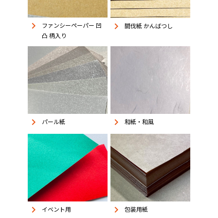
keyboard_arrow_right
keyboard_arrow_right
ファンシーペーパー 凹
間伐紙 かんばつし
凸 柄入り
keyboard_arrow_right
keyboard_arrow_right
パール紙
和紙・和風
keyboard_arrow_right
keyboard_arrow_right
イベント用
包装用紙