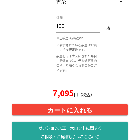
数量
枚
※1枚から指定可
※表示されている数量はお買
い得な既定数です。
数量をマイナスにされた場合
一定数までは、元の規定数の
価格より高くなる場合がござ
います。
7,095
円（税込）
カートに入れる
オプション加工・大ロットに関する
ご相談・お見積もりはこちらから