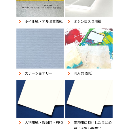
keyboard_arrow_right
keyboard_arrow_right
ホイル紙・アルミ蒸着紙
ミシン目入り用紙
keyboard_arrow_right
keyboard_arrow_right
同人誌 表紙
ステーショナリー
keyboard_arrow_right
keyboard_arrow_right
大判用紙・製図用・PRO
業務用に特化したまとめ
買いお買い得商品