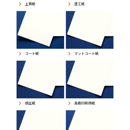
keyboard_arrow_right
keyboard_arrow_right
上質紙
塗工紙
keyboard_arrow_right
keyboard_arrow_right
コート紙
マットコート紙
keyboard_arrow_right
keyboard_arrow_right
感圧紙
高級印刷用紙