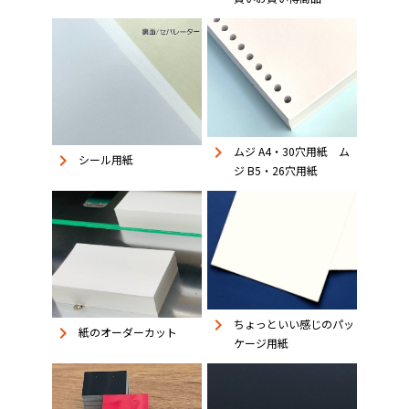
keyboard_arrow_right
ムジ A4・30穴用紙 ム
keyboard_arrow_right
シール用紙
ジ B5・26穴用紙
keyboard_arrow_right
ちょっといい感じのパッ
keyboard_arrow_right
紙のオーダーカット
ケージ用紙