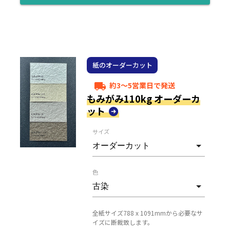
紙のオーダーカット
約3～5営業日で発送
local_shipping
もみがみ110kg オーダーカ
ット
サイズ
色
全紙サイズ788 x 1091mmから必要なサ
イズに断裁致します。