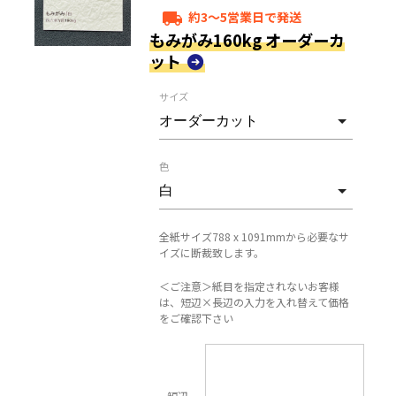
約3～5営業日で発送
local_shipping
もみがみ160kg オーダーカ
ット
サイズ
色
全紙サイズ788 x 1091mmから必要なサ
イズに断裁致します。
＜ご注意＞紙目を指定されないお客様
は、短辺×長辺の入力を入れ替えて価格
をご確認下さい
短辺