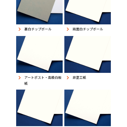
keyboard_arrow_right
keyboard_arrow_right
裏白チップボール
両面白チップボール
keyboard_arrow_right
keyboard_arrow_right
アートポスト・高級白板
非塗工紙
紙