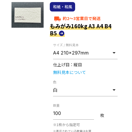
和紙・和風
約2～3営業日で発送
local_shipping
もみがみ160kg A3 A4 B4
B5
サイズ / 無料見本
仕上げ目：
縦目
無料見本について
色
数量
枚
※1枚から指定可
※表示されている数量はお買