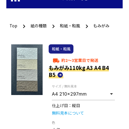
Top
紙の種類
和紙・和風
もみがみ
和紙・和風
約2～3営業日で発送
local_shipping
もみがみ110kg A3 A4 B4
B5
サイズ / 無料見本
仕上げ目：
縦目
無料見本について
色