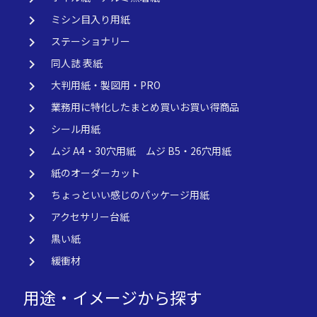
keyboard_arrow_right
ミシン目入り用紙
keyboard_arrow_right
ステーショナリー
keyboard_arrow_right
同人誌 表紙
keyboard_arrow_right
大判用紙・製図用・PRO
keyboard_arrow_right
業務用に特化したまとめ買いお買い得商品
keyboard_arrow_right
シール用紙
keyboard_arrow_right
ムジ A4・30穴用紙 ムジ B5・26穴用紙
keyboard_arrow_right
紙のオーダーカット
keyboard_arrow_right
ちょっといい感じのパッケージ用紙
keyboard_arrow_right
アクセサリー台紙
keyboard_arrow_right
黒い紙
keyboard_arrow_right
緩衝材
用途・イメージから探す