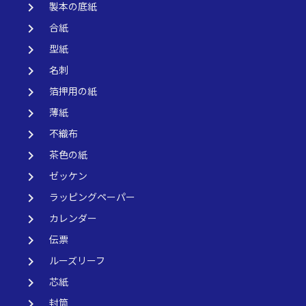
keyboard_arrow_right
製本の底紙
keyboard_arrow_right
合紙
keyboard_arrow_right
型紙
keyboard_arrow_right
名刺
keyboard_arrow_right
箔押用の紙
keyboard_arrow_right
薄紙
keyboard_arrow_right
不織布
keyboard_arrow_right
茶色の紙
keyboard_arrow_right
ゼッケン
keyboard_arrow_right
ラッピングペーパー
keyboard_arrow_right
カレンダー
keyboard_arrow_right
伝票
keyboard_arrow_right
ルーズリーフ
keyboard_arrow_right
芯紙
keyboard_arrow_right
封筒