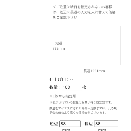
＜ご注意＞紙目を指定されないお客様
は、短辺×長辺の入力を入れ替えて価格
をご確認下さい
短辺
788mm
長辺1091mm
仕上げ目：
--
数量：
枚
※1枚から指定可
※表示されている数量はお買い得な既定数です。
数量をマイナスにされた場合一定数までは、元の規
定数の価格より高くなる場合がございます。
短辺
長辺
mm
mm