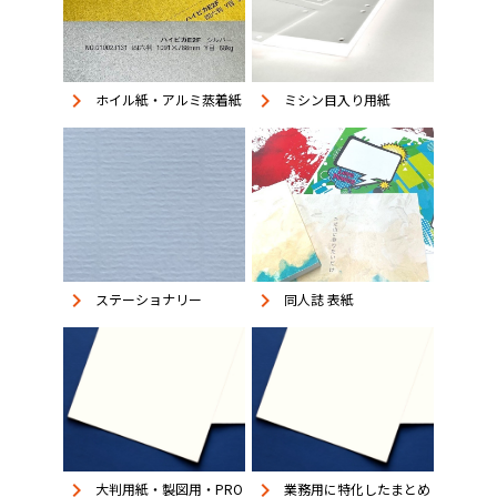
keyboard_arrow_right
keyboard_arrow_right
ホイル紙・アルミ蒸着紙
ミシン目入り用紙
keyboard_arrow_right
keyboard_arrow_right
同人誌 表紙
ステーショナリー
keyboard_arrow_right
keyboard_arrow_right
大判用紙・製図用・PRO
業務用に特化したまとめ