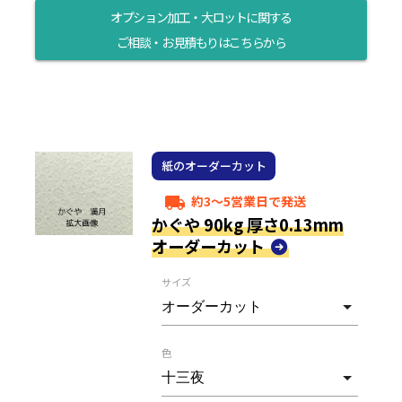
オプション加工・大ロットに関する
ご相談・お見積もりはこちらから
紙のオーダーカット
約3～5営業日で発送
local_shipping
かぐや 90kg 厚さ0.13mm
オーダーカット
サイズ
色