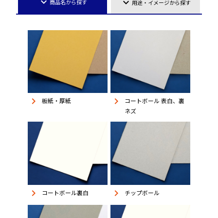
keyboard_arrow_down
keyboard_arrow_down
商品名から探す
用途・イメージから探す
keyboard_arrow_right
keyboard_arrow_right
板紙・厚紙
コートボール 表白、裏
ネズ
keyboard_arrow_right
keyboard_arrow_right
コートボール裏白
チップボール