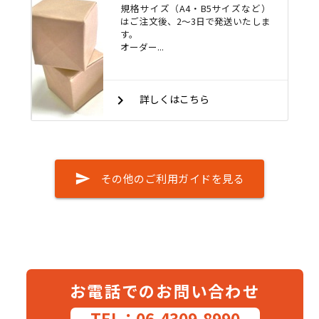
規格サイズ（A4・B5サイズなど）
はご注文後、2～3日で発送いたしま
す。
オーダー...
keyboard_arrow_right
詳しくはこちら
send
その他のご利用ガイドを見る
お電話でのお問い合わせ
TEL：06-4309-8990