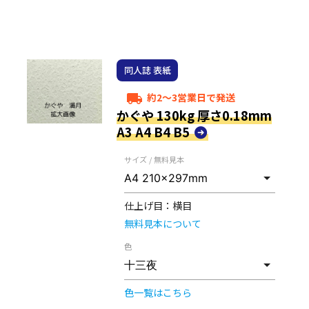
同人誌 表紙
約2～3営業日で発送
local_shipping
かぐや 130kg 厚さ0.18mm
A3 A4 B4 B5
サイズ / 無料見本
仕上げ目：
横目
無料見本について
色
色一覧はこちら