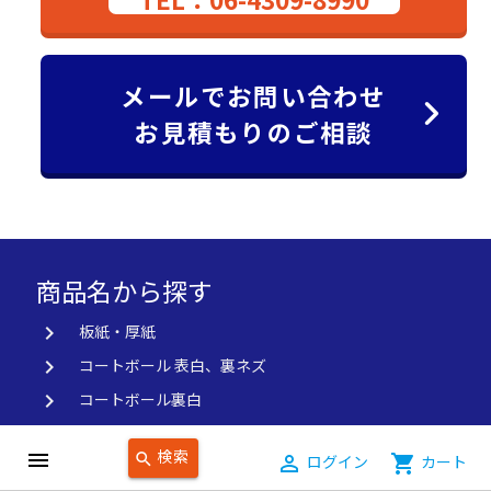
メールでお問い合わせ
お見積もりのご相談
商品名から探す
keyboard_arrow_right
板紙・厚紙
keyboard_arrow_right
コートボール 表白、裏ネズ
keyboard_arrow_right
コートボール裏白
keyboard_arrow_right
チップボール
検索
menu
search
person_outline
ログイン
shopping_cart
カート
keyboard_arrow_right
裏白チップボール