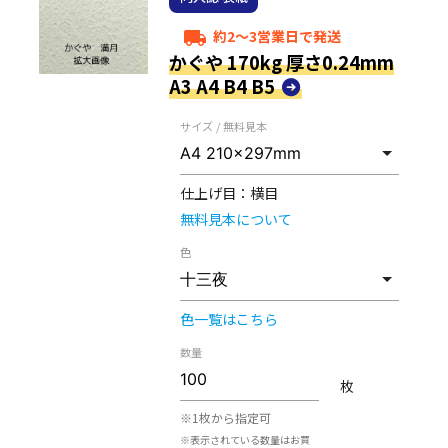
約2～3営業日で発送
local_shipping
かぐや 170kg 厚さ0.24mm
A3 A4 B4 B5
サイズ / 無料見本
仕上げ目：
横目
無料見本について
色
色一覧はこちら
数量
枚
※1枚から指定可
※表示されている数量はお買