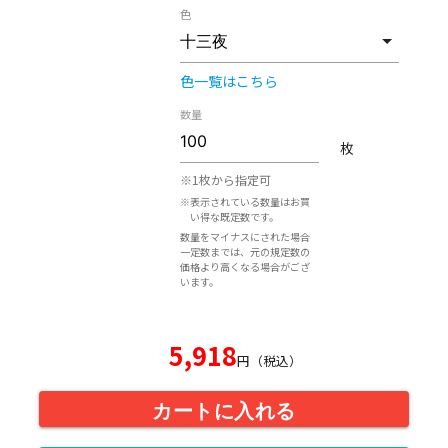
色
色一覧はこちら
数量
枚
※1枚から指定可
※表示されている数量はお買
い得な既定数です。
数量をマイナスにされた場合
一定数までは、元の規定数の
価格より高くなる場合がござ
います。
5,918
円（税込）
カートに入れる