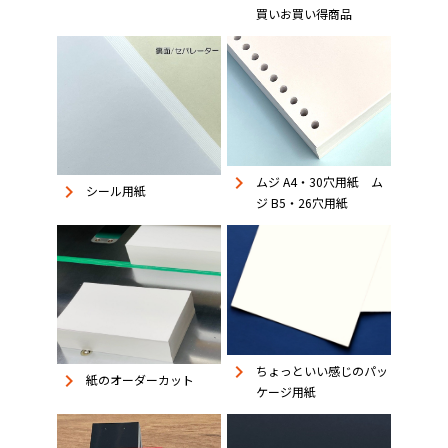
買いお買い得商品
keyboard_arrow_right
ムジ A4・30穴用紙 ム
keyboard_arrow_right
シール用紙
ジ B5・26穴用紙
keyboard_arrow_right
ちょっといい感じのパッ
keyboard_arrow_right
紙のオーダーカット
ケージ用紙