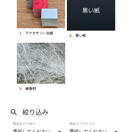
keyboard_arrow_right
アクセサリー台紙
keyboard_arrow_right
黒い紙
keyboard_arrow_right
緩衝材
絞り込み
search
商品名から探す
商品サブカテゴリ