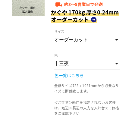
約3～5営業日で発送
local_shipping
かぐや 170kg 厚さ0.24mm
オーダーカット
サイズ
色
色一覧はこちら
全紙サイズ788 x 1091mmから必要なサ
イズに断裁致します。
＜ご注意＞紙目を指定されないお客様
は、短辺×長辺の入力を入れ替えて価格
をご確認下さい