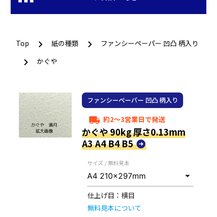
Top
紙の種類
ファンシーペーパー 凹凸 柄入り
かぐや
ファンシーペーパー 凹凸 柄入り
約2～3営業日で発送
local_shipping
かぐや 90kg 厚さ0.13mm
A3 A4 B4 B5
サイズ / 無料見本
仕上げ目：
横目
無料見本について