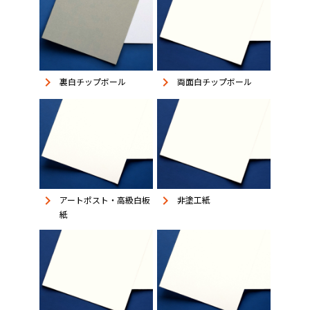
keyboard_arrow_right
keyboard_arrow_right
裏白チップボール
両面白チップボール
keyboard_arrow_right
keyboard_arrow_right
アートポスト・高級白板
非塗工紙
紙