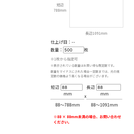
短辺
788mm
長辺1091mm
仕上げ目：
--
数量：
枚
※1枚から指定可
※表示されている数量はお買い得な既定数です。
数量をマイナスにされた場合一定数までは、元の規
定数の価格より高くなる場合がございます。
短辺
長辺
mm
mm
x
88〜788mm
88〜1091mm
※88 × 88mm未満の場合、お問い合わせ
ください。