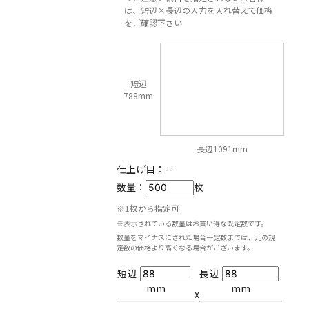
は、短辺×長辺の入力を入れ替えて価格
をご確認下さい
短辺
788mm
長辺1091mm
仕上げ目：
--
数量：
枚
※1枚から指定可
※表示されている数量はお買い得な既定数です。
数量をマイナスにされた場合一定数までは、元の規
定数の価格より高くなる場合がございます。
短辺
長辺
mm
mm
x