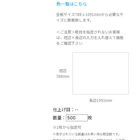
色一覧はこちら
全紙サイズ788 x 1091mmから必要なサ
イズに断裁致します。
＜ご注意＞紙目を指定されないお客様
は、短辺×長辺の入力を入れ替えて価格
をご確認下さい
短辺
788mm
長辺1091mm
仕上げ目：
--
数量：
枚
※1枚から指定可
※表示されている数量はお買い得な既定数です。