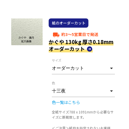
紙のオーダーカット
約3～5営業日で発送
local_shipping
かぐや 130kg 厚さ0.18mm
オーダーカット
サイズ
色
色一覧はこちら
全紙サイズ788 x 1091mmから必要なサ
イズに断裁致します。
＜ご注意＞紙目を指定されないお客様