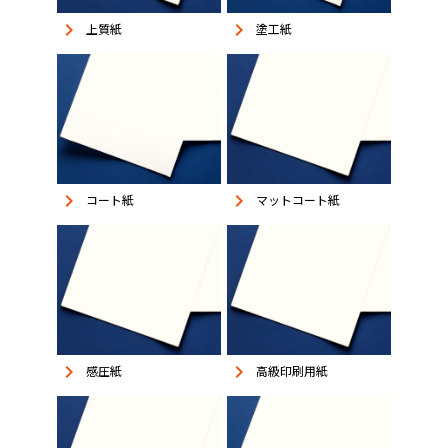
keyboard_arrow_right
keyboard_arrow_right
上質紙
塗工紙
keyboard_arrow_right
keyboard_arrow_right
コート紙
マットコート紙
keyboard_arrow_right
keyboard_arrow_right
感圧紙
高級印刷用紙