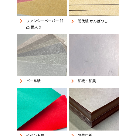
keyboard_arrow_right
keyboard_arrow_right
ファンシーペーパー 凹
間伐紙 かんばつし
凸 柄入り
keyboard_arrow_right
keyboard_arrow_right
パール紙
和紙・和風
keyboard_arrow_right
keyboard_arrow_right
イベント用
包装用紙