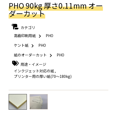
PHO 90kg 厚さ0.11mm オー
ダーカット
カテゴリ
高級印刷用紙
PHO
ケント紙
PHO
紙のオーダーカット
PHO
用途・イメージ
インクジェット対応の紙
,
プリンター用の厚い紙(70～180kg)
←
→