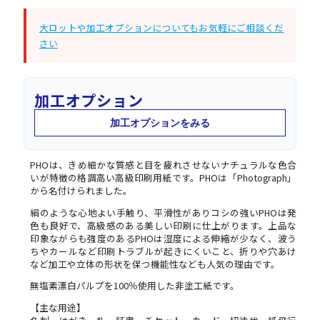
大ロットや加工オプションについてもお気軽にご相談くだ
さい
加工オプション
加工オプションをみる
PHOは、きめ細かな質感と目を疲れさせないナチュラルな色合
いが特徴の格調高い高級印刷用紙です。PHOは「Photograph」
から名付けられました。
絹のような心地よい手触り、平滑性がありコシの強いPHOは発
色も良好で、高級感のある美しい印刷に仕上がります。上品な
印象ながらも強度のあるPHOは湿度による伸縮が少なく、波う
ちやカールなど印刷トラブルが起きにくいこと、折りや穴あけ
など加工や立体の形状を保つ機能性なども人気の理由です。
無塩素漂白パルプを100％使用した非塗工紙です。
【主な用途】