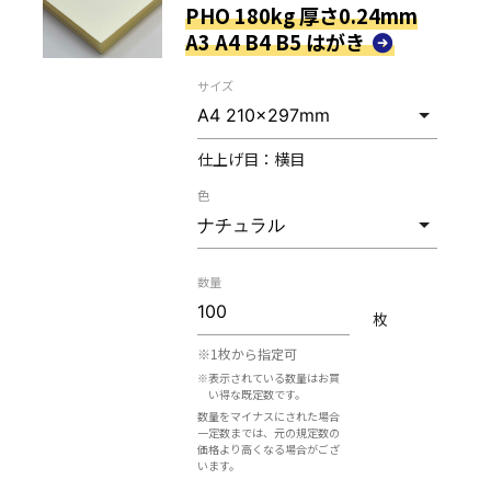
PHO 180kg 厚さ0.24mm
A3 A4 B4 B5 はがき
サイズ
仕上げ目：
横目
色
数量
枚
※1枚から指定可
※表示されている数量はお買
い得な既定数です。
数量をマイナスにされた場合
一定数までは、元の規定数の
価格より高くなる場合がござ
います。