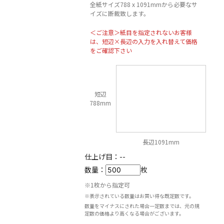
全紙サイズ788 x 1091mmから必要なサ
イズに断裁致します。
＜ご注意＞紙目を指定されないお客様
は、短辺×長辺の入力を入れ替えて価格
をご確認下さい
短辺
788mm
長辺1091mm
仕上げ目：
--
数量：
枚
※1枚から指定可
※表示されている数量はお買い得な既定数です。
数量をマイナスにされた場合一定数までは、元の規
定数の価格より高くなる場合がございます。