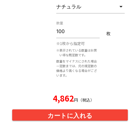
数量
枚
※1枚から指定可
※表示されている数量はお買
い得な既定数です。
数量をマイナスにされた場合
一定数までは、元の規定数の
価格より高くなる場合がござ
います。
4,862
円（税込）
カートに入れる