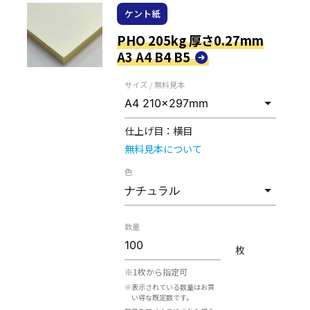
ケント紙
PHO 205kg 厚さ0.27mm
A3 A4 B4 B5
サイズ / 無料見本
仕上げ目：
横目
無料見本について
色
数量
枚
※1枚から指定可
※表示されている数量はお買
い得な既定数です。