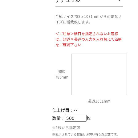
全紙サイズ788 x 1091mmから必要なサ
イズに断裁致します。
＜ご注意＞紙目を指定されないお客様
は、短辺×長辺の入力を入れ替えて価格
をご確認下さい
短辺
788mm
長辺1091mm
仕上げ目：
--
数量：
枚
※1枚から指定可
※表示されている数量はお買い得な既定数です。