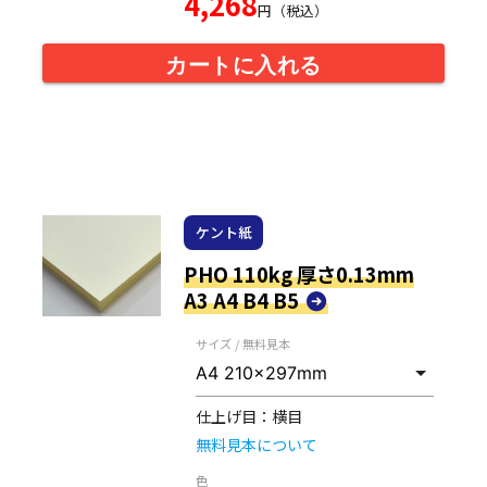
4,268
円（税込）
カートに入れる
ケント紙
PHO 110kg 厚さ0.13mm
A3 A4 B4 B5
サイズ / 無料見本
仕上げ目：
横目
無料見本について
色