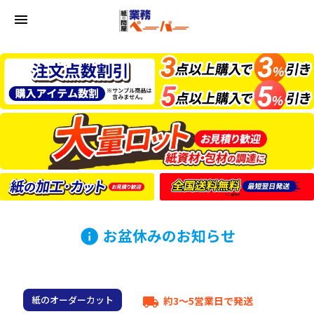
menu
お盆休みのお知らせ
info
紙のオーダーカット
約3～5営業日で発送
local_shipping