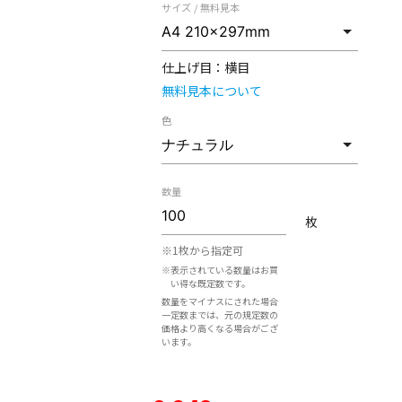
サイズ / 無料見本
仕上げ目：
横目
無料見本について
色
数量
枚
※1枚から指定可
※表示されている数量はお買
い得な既定数です。
数量をマイナスにされた場合
一定数までは、元の規定数の
価格より高くなる場合がござ
います。