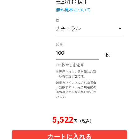
仕上げ目：
横目
無料見本について
色
数量
枚
※1枚から指定可
※表示されている数量はお買
い得な既定数です。
数量をマイナスにされた場合
一定数までは、元の規定数の
価格より高くなる場合がござ
います。
5,522
円（税込）
カートに入れる