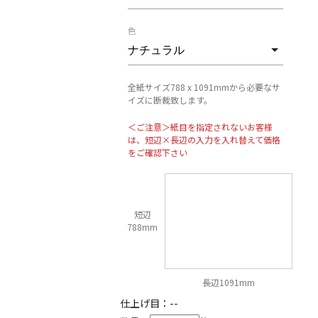
色
全紙サイズ788 x 1091mmから必要なサ
イズに断裁致します。
＜ご注意＞紙目を指定されないお客様
は、短辺×長辺の入力を入れ替えて価格
をご確認下さい
短辺
788mm
長辺1091mm
仕上げ目：
--