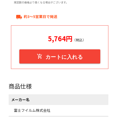
規定数の価格より高くなる場合がございます。
約3～5営業日で発送
local_shipping
5,764
円
（税込）
add_shopping_cart
カートに入れる
商品仕様
メーカー名
富士フイルム株式会社