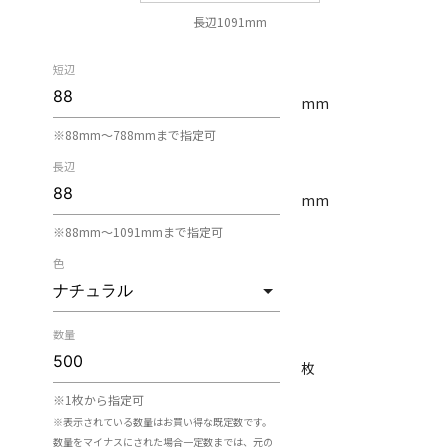
長辺1091mm
短辺
mm
※88mm〜788mmまで指定可
長辺
mm
※88mm〜1091mmまで指定可
色
数量
枚
※1枚から指定可
※表示されている数量はお買い得な既定数です。
数量をマイナスにされた場合一定数までは、元の