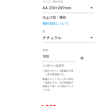
サイズ / 無料見本
仕上げ目：
横目
無料見本について
色
数量
枚
※1枚から指定可
※表示されている数量はお買
い得な既定数です。
数量をマイナスにされた場合
一定数までは、元の規定数の
価格より高くなる場合がござ
います。