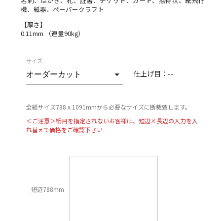
名刺、はがき、札、証書、チケット、カード、招待状、紙飛行
機、紙器、ペーパークラフト
【厚さ】
0.11mm （連量90kg）
サイズ
仕上げ目：
--
全紙サイズ788 x 1091mmから必要なサイズに断裁致します。
＜ご注意＞紙目を指定されないお客様は、短辺×長辺の入力を入
れ替えて価格をご確認下さい
短辺788mm