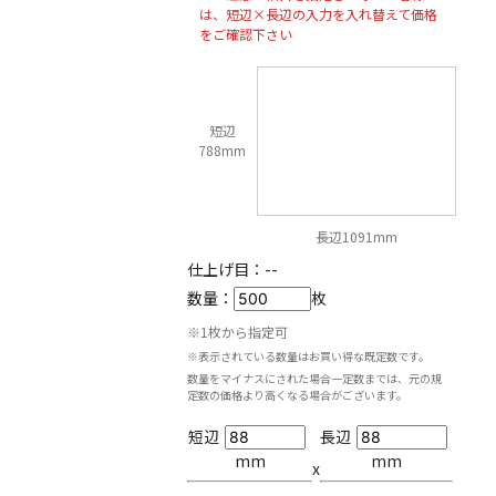
は、短辺×長辺の入力を入れ替えて価格
をご確認下さい
短辺
788mm
長辺1091mm
仕上げ目：
--
数量：
枚
※1枚から指定可
※表示されている数量はお買い得な既定数です。
数量をマイナスにされた場合一定数までは、元の規
定数の価格より高くなる場合がございます。
短辺
長辺
mm
mm
x