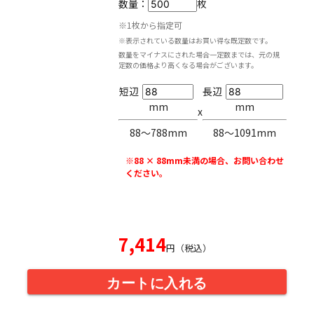
数量：
枚
※1枚から指定可
※表示されている数量はお買い得な既定数です。
数量をマイナスにされた場合一定数までは、元の規
定数の価格より高くなる場合がございます。
短辺
長辺
mm
mm
x
88〜788mm
88〜1091mm
※88 × 88mm未満の場合、お問い合わせ
ください。
7,414
円（税込）
カートに入れる