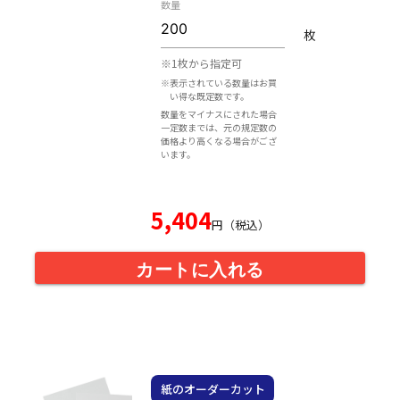
数量
枚
※1枚から指定可
※表示されている数量はお買
い得な既定数です。
数量をマイナスにされた場合
一定数までは、元の規定数の
価格より高くなる場合がござ
います。
5,404
円（税込）
カートに入れる
紙のオーダーカット