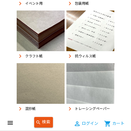
keyboard_arrow_right
keyboard_arrow_right
イベント用
包装用紙
keyboard_arrow_right
keyboard_arrow_right
抗ウィルス紙
クラフト紙
keyboard_arrow_right
keyboard_arrow_right
混抄紙
トレーシングペーパー
検索
menu
search
person_outline
ログイン
shopping_cart
カート