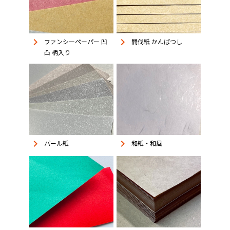
keyboard_arrow_right
keyboard_arrow_right
ファンシーペーパー 凹
間伐紙 かんばつし
凸 柄入り
keyboard_arrow_right
keyboard_arrow_right
パール紙
和紙・和風