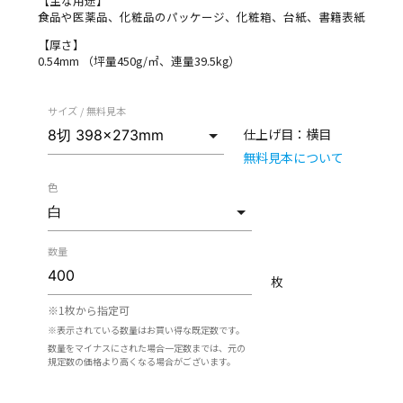
【主な用途】
食品や医薬品、化粧品のパッケージ、化粧箱、台紙、書籍表紙
【厚さ】
0.54mm （坪量450g/㎡、連量39.5kg）
サイズ / 無料見本
仕上げ目：
横目
無料見本について
色
数量
枚
※1枚から指定可
※表示されている数量はお買い得な既定数です。
数量をマイナスにされた場合一定数までは、元の
規定数の価格より高くなる場合がございます。