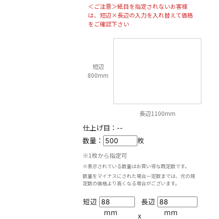
＜ご注意＞紙目を指定されないお客様
は、短辺×長辺の入力を入れ替えて価格
をご確認下さい
短辺
800mm
長辺1100mm
仕上げ目：
--
数量：
枚
※1枚から指定可
※表示されている数量はお買い得な既定数です。
数量をマイナスにされた場合一定数までは、元の規
定数の価格より高くなる場合がございます。
短辺
長辺
mm
mm
x