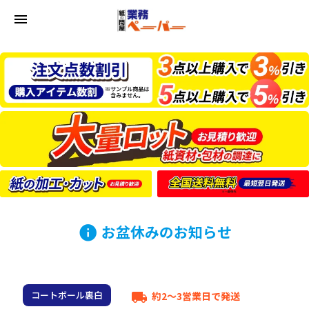
menu
お盆休みのお知らせ
info
コートボール裏白
約2～3営業日で発送
local_shipping