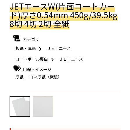
JETエースW(片面コートカー
ド)厚さ0.54mm 450g/39.5kg
8切 4切 2切 全紙
カテゴリ
板紙・厚紙
ＪＥＴエース
コートボール裏白
ＪＥＴエース
用途・イメージ
厚紙
,
白い厚紙（板紙）
←
→