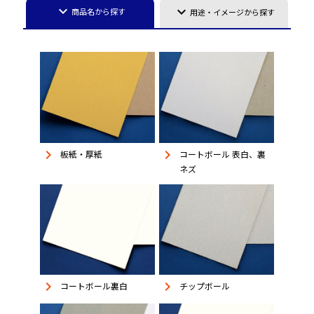
keyboard_arrow_down
keyboard_arrow_down
商品名から探す
用途・イメージから探す
keyboard_arrow_right
keyboard_arrow_right
板紙・厚紙
コートボール 表白、裏
ネズ
keyboard_arrow_right
keyboard_arrow_right
コートボール裏白
チップボール