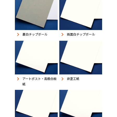
keyboard_arrow_right
keyboard_arrow_right
裏白チップボール
両面白チップボール
keyboard_arrow_right
keyboard_arrow_right
アートポスト・高級白板
非塗工紙
紙