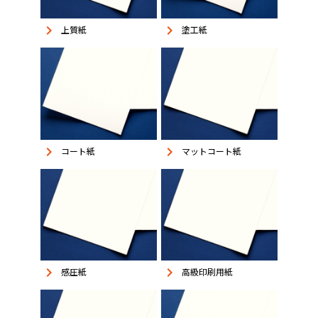
keyboard_arrow_right
keyboard_arrow_right
上質紙
塗工紙
keyboard_arrow_right
keyboard_arrow_right
コート紙
マットコート紙
keyboard_arrow_right
keyboard_arrow_right
感圧紙
高級印刷用紙