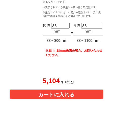
※1枚から指定可
※表示されている数量はお買い得な既定数です。
数量をマイナスにされた場合一定数までは、元の規
定数の価格より高くなる場合がございます。
短辺
長辺
mm
mm
x
88〜800mm
88〜1100mm
※88 × 88mm未満の場合、お問い合わせ
ください。
5,104
円（税込）
カートに入れる