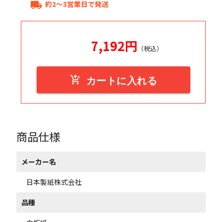
約2～3営業日で発送
local_shipping
7,192
円
（税込）
add_shopping_cart
カートに入れる
商品仕様
メーカー名
日本製紙株式会社
品種