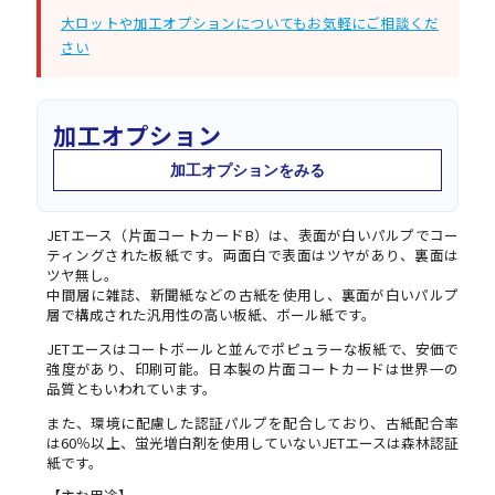
大ロットや加工オプションについてもお気軽にご相談くだ
さい
加工オプション
加工オプションをみる
JETエース（片面コートカードB）は、表面が白いパルプでコー
ティングされた板紙です。両面白で表面はツヤがあり、裏面は
ツヤ無し。
中間層に雑誌、新聞紙などの古紙を使用し、裏面が白いパルプ
層で構成された汎用性の高い板紙、ボール紙です。
JETエースはコートボールと並んでポピュラーな板紙で、安価で
強度があり、印刷可能。日本製の片面コートカードは世界一の
品質ともいわれています。
また、環境に配慮した認証パルプを配合しており、古紙配合率
は60％以上、蛍光増白剤を使用していないJETエースは森林認証
紙です。