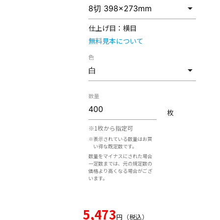
仕上げ目：
横目
無料見本について
色
数量
枚
※1枚から指定可
※表示されている数量はお買
い得な既定数です。
数量をマイナスにされた場合
一定数までは、元の規定数の
価格より高くなる場合がござ
います。
5,473
円（税込）