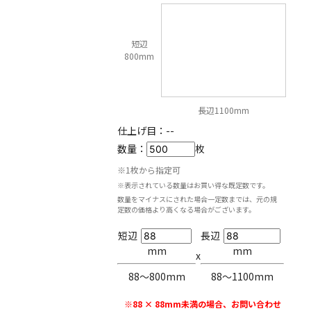
短辺
800mm
長辺1100mm
仕上げ目：
--
数量：
枚
※1枚から指定可
※表示されている数量はお買い得な既定数です。
数量をマイナスにされた場合一定数までは、元の規
定数の価格より高くなる場合がございます。
短辺
長辺
mm
mm
x
88〜800mm
88〜1100mm
※88 × 88mm未満の場合、お問い合わせ