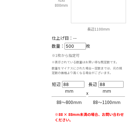
800mm
長辺1100mm
仕上げ目：
--
数量：
枚
※1枚から指定可
※表示されている数量はお買い得な既定数です。
数量をマイナスにされた場合一定数までは、元の規
定数の価格より高くなる場合がございます。
短辺
長辺
mm
mm
x
88〜800mm
88〜1100mm
※88 × 88mm未満の場合、お問い合わせ
ください。