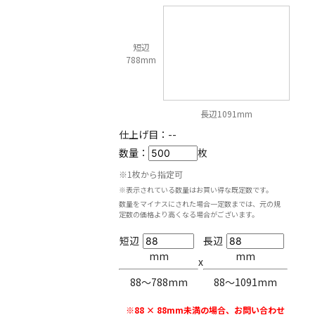
短辺
788mm
長辺1091mm
仕上げ目：
--
数量：
枚
※1枚から指定可
※表示されている数量はお買い得な既定数です。
数量をマイナスにされた場合一定数までは、元の規
定数の価格より高くなる場合がございます。
短辺
長辺
mm
mm
x
88〜788mm
88〜1091mm
※88 × 88mm未満の場合、お問い合わせ