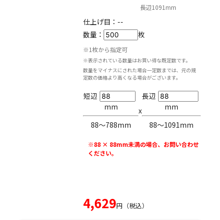
長辺1091mm
仕上げ目：
--
数量：
枚
※1枚から指定可
※表示されている数量はお買い得な既定数です。
数量をマイナスにされた場合一定数までは、元の規
定数の価格より高くなる場合がございます。
短辺
長辺
mm
mm
x
88〜788mm
88〜1091mm
※88 × 88mm未満の場合、お問い合わせ
ください。
4,629
円（税込）