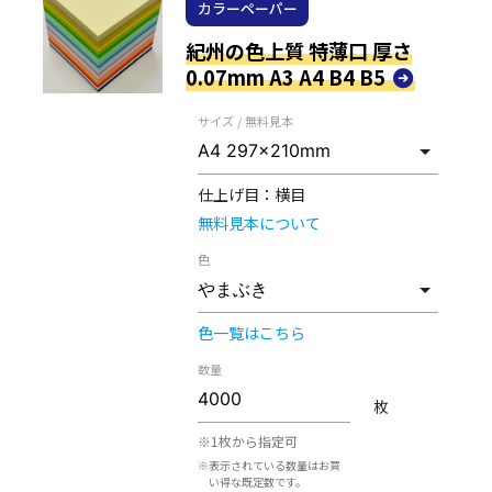
カラーペーパー
紀州の色上質 特薄口 厚さ
0.07mm A3 A4 B4 B5
サイズ / 無料見本
仕上げ目：
横目
無料見本について
色
色一覧はこちら
数量
枚
※1枚から指定可
※表示されている数量はお買
い得な既定数です。