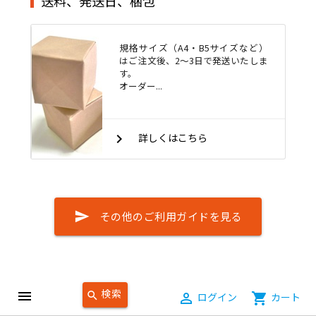
送料、発送日、梱包
規格サイズ（A4・B5サイズなど）
はご注文後、2～3日で発送いたしま
す。
オーダー...
keyboard_arrow_right
詳しくはこちら
send
その他のご利用ガイドを見る
検索
menu
search
person_outline
ログイン
shopping_cart
カート
商品名から探す