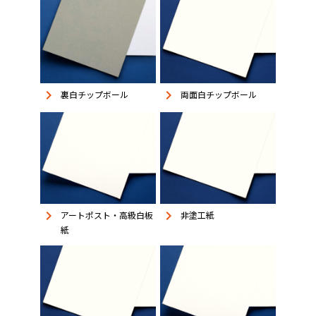
keyboard_arrow_right
keyboard_arrow_right
裏白チップボール
両面白チップボール
keyboard_arrow_right
keyboard_arrow_right
アートポスト・高級白板
非塗工紙
紙