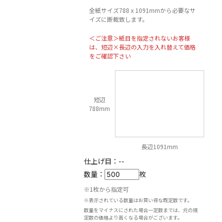
全紙サイズ788 x 1091mmから必要なサ
イズに断裁致します。
＜ご注意＞紙目を指定されないお客様
は、短辺×長辺の入力を入れ替えて価格
をご確認下さい
短辺
788mm
長辺1091mm
仕上げ目：
--
数量：
枚
※1枚から指定可
※表示されている数量はお買い得な既定数です。
数量をマイナスにされた場合一定数までは、元の規
定数の価格より高くなる場合がございます。