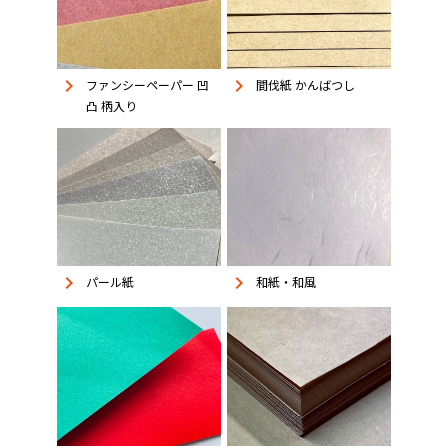
keyboard_arrow_right
keyboard_arrow_right
ファンシーペーパー 凹
間伐紙 かんばつし
凸 柄入り
keyboard_arrow_right
keyboard_arrow_right
パール紙
和紙・和風