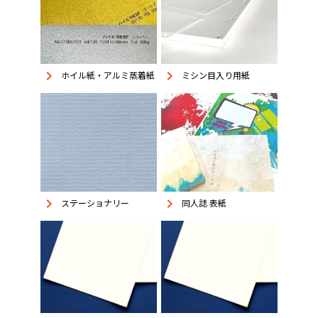
keyboard_arrow_right
keyboard_arrow_right
ホイル紙・アルミ蒸着紙
ミシン目入り用紙
keyboard_arrow_right
keyboard_arrow_right
同人誌 表紙
ステーショナリー