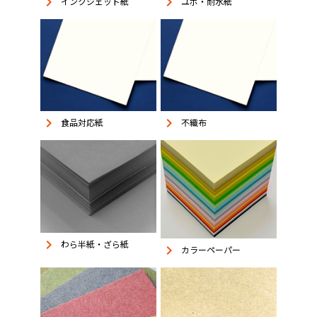
keyboard_arrow_right
keyboard_arrow_right
インクジェット紙
ユポ・耐水紙
keyboard_arrow_right
keyboard_arrow_right
食品対応紙
不織布
keyboard_arrow_right
わら半紙・ざら紙
keyboard_arrow_right
カラーペーパー