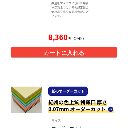
数量をマイナスにされた場合
一定数までは、元の規定数の
価格より高くなる場合がござ
います。
8,360
円（税込）
カートに入れる
紙のオーダーカット
紀州の色上質 特薄口 厚さ
0.07mm オーダーカット
サイズ