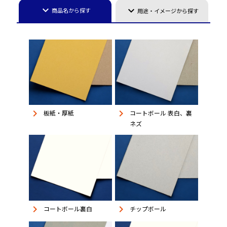
keyboard_arrow_down
keyboard_arrow_down
商品名から探す
用途・イメージから探す
keyboard_arrow_right
keyboard_arrow_right
板紙・厚紙
コートボール 表白、裏
ネズ
keyboard_arrow_right
keyboard_arrow_right
コートボール裏白
チップボール