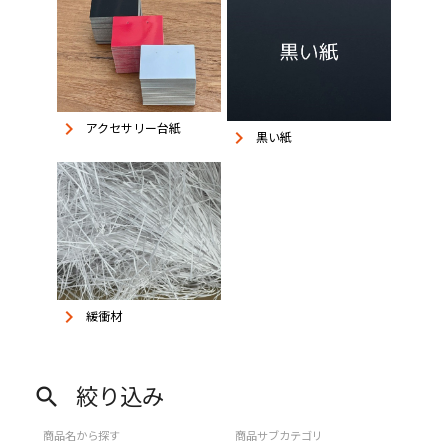
keyboard_arrow_right
アクセサリー台紙
keyboard_arrow_right
黒い紙
keyboard_arrow_right
緩衝材
絞り込み
search
商品名から探す
商品サブカテゴリ