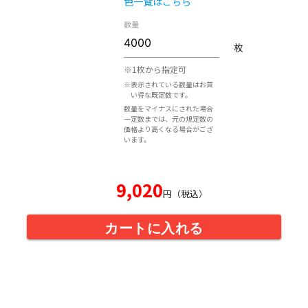
色一覧はこちら
数量
枚
※1枚から指定可
※表示されている数量はお買
い得な既定数です。
数量をマイナスにされた場合
一定数までは、元の規定数の
価格より高くなる場合がござ
います。
9,020
円（税込）
カートに入れる