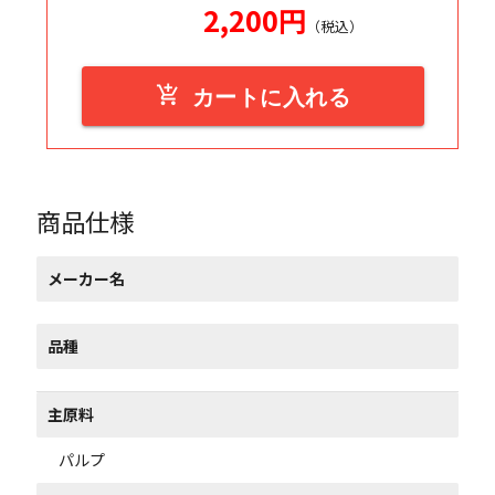
2,200
円
（税込）
add_shopping_cart
カートに入れる
商品仕様
メーカー名
品種
主原料
パルプ