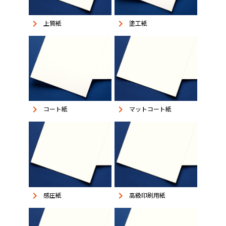
keyboard_arrow_right
keyboard_arrow_right
上質紙
塗工紙
keyboard_arrow_right
keyboard_arrow_right
コート紙
マットコート紙
keyboard_arrow_right
keyboard_arrow_right
感圧紙
高級印刷用紙