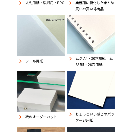
keyboard_arrow_right
keyboard_arrow_right
大判用紙・製図用・PRO
業務用に特化したまとめ
買いお買い得商品
keyboard_arrow_right
ムジ A4・30穴用紙 ム
keyboard_arrow_right
シール用紙
ジ B5・26穴用紙
keyboard_arrow_right
ちょっといい感じのパッ
keyboard_arrow_right
紙のオーダーカット
ケージ用紙