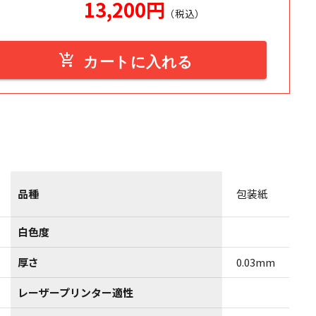
13,200
円
（税込）
add_shopping_cart
カートに入れる
品種
包装紙
白色度
厚さ
0.03mm
レーザープリンター適性