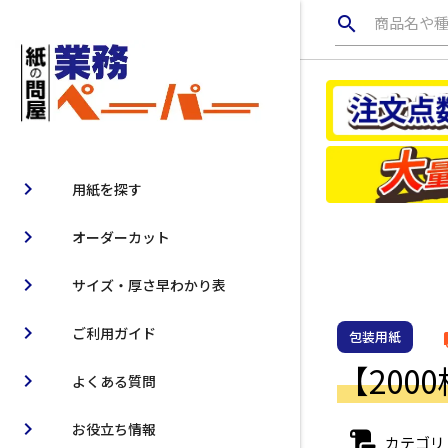
search
商品名や
chevron_right
用紙を探す
chevron_right
オーダーカット
chevron_right
サイズ・厚さ早わかり表
chevron_right
ご利用ガイド
包装用紙
lo
【2000
chevron_right
よくある質問
chevron_right
お役立ち情報
カテゴリ