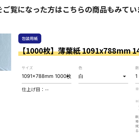
をご覧になった方はこちらの商品もみてい
包装用紙
【1000枚】薄葉紙 1091x788mm 1
サイズ
色
数
仕上げ目：
--
※
※
数
場
規
る