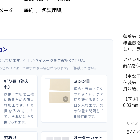
薄紙
包装用紙
メージ
,
薄葉紙（
紙全般
ョン
し）、
アパレ
応しています。仕上がりイメージをご確認ください。
商品を
み合わせによっては承れない場合があります。ご相談ください。
【主な
折り罫（筋入
ミシン目
包装紙
れ）
掛け紙
伝票・帳票・チケ
厚紙・台紙を正確
ットなどに、手で
【厚さ
に折るための筋入
切り離せるミシン
zoom_in
0.03m
れ加工です。折り
目を入れます。穴
目を入れること
の位置や間隔もご
で、きれいに折り
相談可能です。
曲げられます。
サイズ
穴あけ
オーダーカット