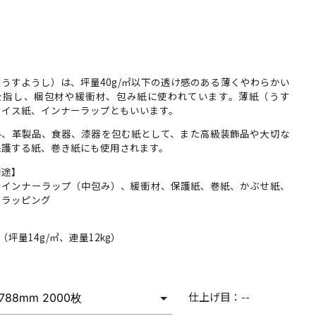
うすようし）は、坪量40g/㎡以下の透け感のある薄くやわらかい
を指し、梱包材や緩衝材、包み紙に使われています。薄紙（うす
ライス紙、インナーラップともいいます。
ル、革製品、食器、漆器を包む紙として、また高級装飾品や大切な
保護する紙、巻き紙にも使用されます。
用途】
、インナーラップ（中包み）、緩衝材、保護紙、巻紙、かぶせ紙、
、ラッピング
】
m （坪量14g/㎡、連量12kg）
仕上げ目：
--