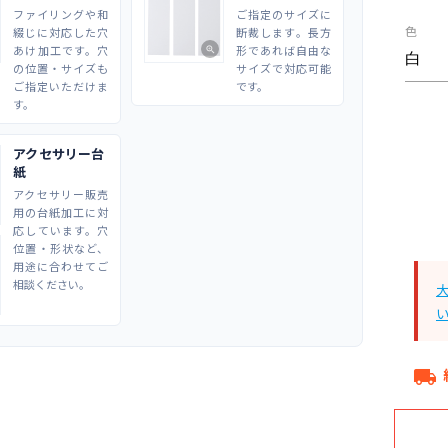
ファイリングや和
ご指定のサイズに
色
綴じに対応した穴
断裁します。長方
あけ加工です。穴
形であれば自由な
zoom_in
の位置・サイズも
サイズで対応可能
ご指定いただけま
です。
す。
アクセサリー台
紙
アクセサリー販売
用の台紙加工に対
応しています。穴
位置・形状など、
用途に合わせてご
相談ください。
local_shipping