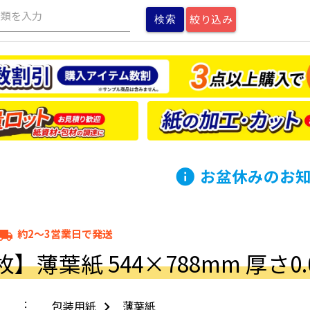
種類を入力
絞り込み
お盆休みのお
info
約2～3営業日で発送
cal_shipping
枚】薄葉紙 544×788mm 厚さ0.
包装用紙
薄葉紙