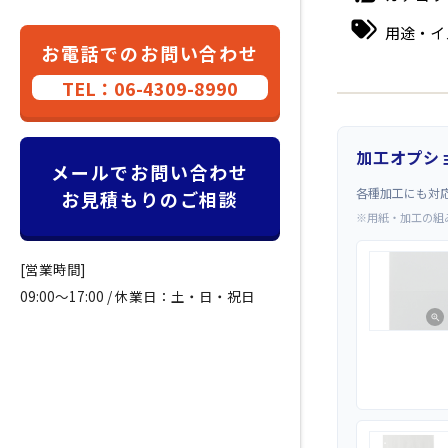
用途・イ
お電話でのお問い合わせ
TEL：06-4309-8990
加工オプシ
メールでお問い合わせ
各種加工にも対
お見積もりのご相談
※用紙・加工の組
[営業時間]
09:00～17:00 / 休業日：土・日・祝日
zoom_in