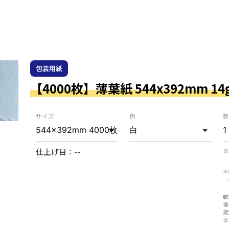
包装用紙
【4000枚】薄葉紙 544x392mm 14
サイズ
色
数
仕上げ目：
--
※
※
数
場
規
る