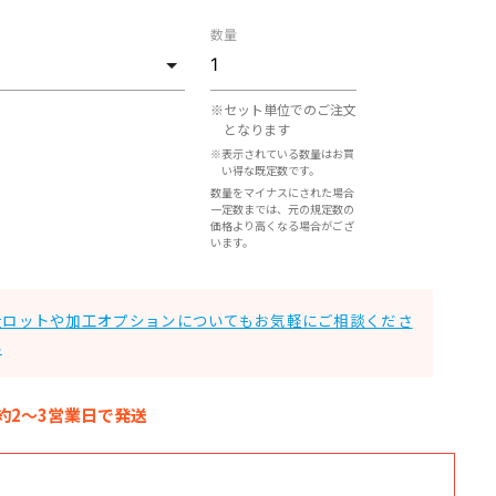
数量
※セット単位でのご注文
となります
※表示されている数量はお買
い得な既定数です。
数量をマイナスにされた場合
一定数までは、元の規定数の
価格より高くなる場合がござ
います。
大ロットや加工オプションについてもお気軽にご相談くださ
い
約2～3営業日で発送