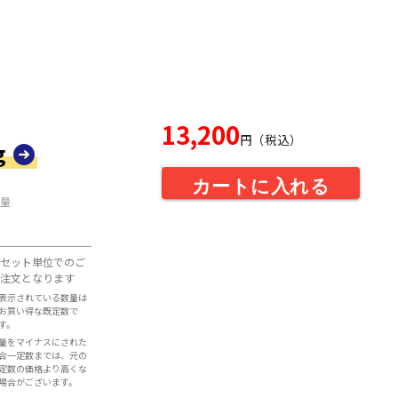
13,200
円（税込）
g
カートに入れる
量
セット単位でのご
注文となります
表示されている数量は
お買い得な既定数で
す。
量をマイナスにされた
合一定数までは、元の
定数の価格より高くな
場合がございます。