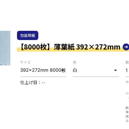
包装用紙
【8000枚】薄葉紙 392×272mm
サイズ
色
数
仕上げ目：
--
※
※
数
場
規
る