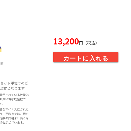
13,200
円（税込）
カートに入れる
量
セット単位でのご
注文となります
表示されている数量は
お買い得な既定数で
す。
量をマイナスにされた
合一定数までは、元の
定数の価格より高くな
場合がございます。