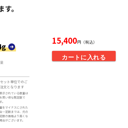
ます。
15,400
円（税込）
4g
カートに入れる
量
セット単位でのご
注文となります
表示されている数量は
お買い得な既定数で
す。
量をマイナスにされた
合一定数までは、元の
定数の価格より高くな
場合がございます。