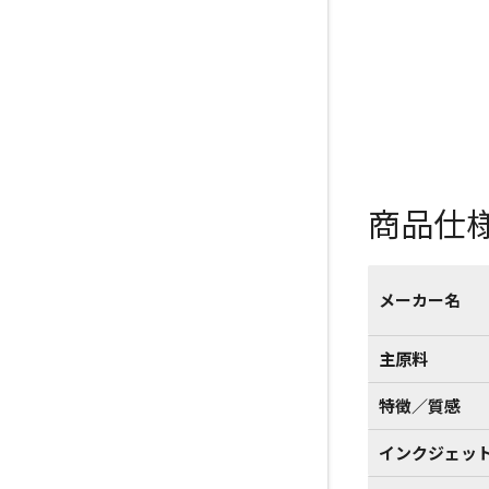
商品仕
メーカー名
主原料
特徴／質感
インクジェッ