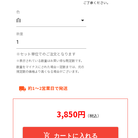
ご了承ください。
色
数量
※セット単位でのご注文となります
※表示されている数量はお買い得な既定数です。
数量をマイナスにされた場合一定数までは、元の
規定数の価格より高くなる場合がございます。
約1～2営業日で発送
local_shipping
3,850
円
（税込）
add_shopping_cart
カートに入れる