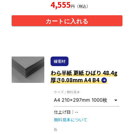
4,555
円（税込）
カートに入れる
緩衝材
わら半紙 更紙 ひばり 48.4g
厚さ0.08mm A4 B4
サイズ / 無料見本
仕上げ目：
--
無料見本について
色