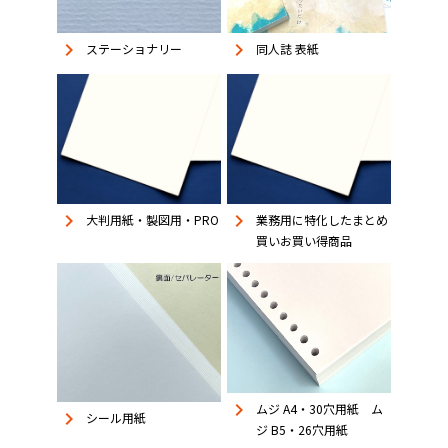
keyboard_arrow_right
keyboard_arrow_right
同人誌 表紙
ステーショナリー
keyboard_arrow_right
keyboard_arrow_right
大判用紙・製図用・PRO
業務用に特化したまとめ
買いお買い得商品
keyboard_arrow_right
ムジ A4・30穴用紙 ム
keyboard_arrow_right
シール用紙
ジ B5・26穴用紙