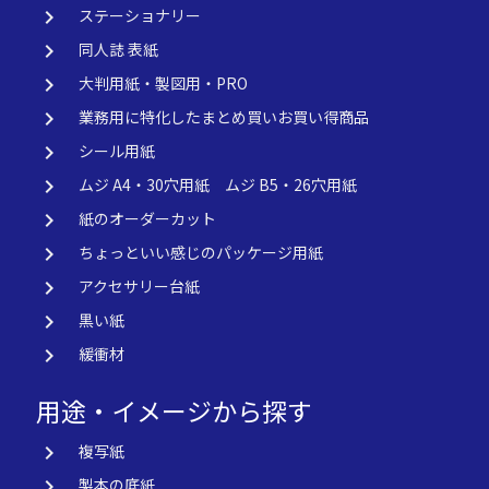
keyboard_arrow_right
ステーショナリー
keyboard_arrow_right
同人誌 表紙
keyboard_arrow_right
大判用紙・製図用・PRO
keyboard_arrow_right
業務用に特化したまとめ買いお買い得商品
keyboard_arrow_right
シール用紙
keyboard_arrow_right
ムジ A4・30穴用紙 ムジ B5・26穴用紙
keyboard_arrow_right
紙のオーダーカット
keyboard_arrow_right
ちょっといい感じのパッケージ用紙
keyboard_arrow_right
アクセサリー台紙
keyboard_arrow_right
黒い紙
keyboard_arrow_right
緩衝材
用途・イメージから探す
keyboard_arrow_right
複写紙
keyboard_arrow_right
製本の底紙