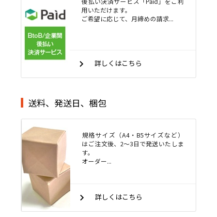
後払い決済サービス「Paid」をご利
用いただけます。
ご希望に応じて、月締めの請求...
keyboard_arrow_right
詳しくはこちら
送料、発送日、梱包
規格サイズ（A4・B5サイズなど）
はご注文後、2～3日で発送いたしま
す。
オーダー...
keyboard_arrow_right
詳しくはこちら