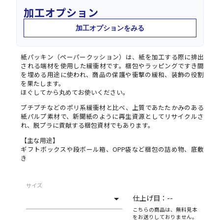
加工オプション
加工オプションをみる
紙パッキン（ペーパークッション）は、紙を加工する際に排出
される端材を使用した緩衝材です。梱包やラッピングですき間
を埋める用途に使われ、商品の保護や衝撃の緩和、装飾の役割
を果たします。
ほぐしてから丸めてお使いください。
プチプチなどのポリ系緩衝材と比べ、上質であたたかみのある
紙パルプ素材で、新聞紙のように再生資源としてリサイクルさ
れ、脱プラに貢献する梱包資材でもあります。
【主な用途】
ギフトボックスや段ボール箱、OPP袋など梱包の詰め物、底敷
き
サイズ
仕上げ目：
--
こちらの商品は、無料見本
をお送りしておりません。