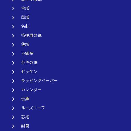
keyboard_arrow_right
合紙
keyboard_arrow_right
型紙
keyboard_arrow_right
名刺
keyboard_arrow_right
箔押用の紙
keyboard_arrow_right
薄紙
keyboard_arrow_right
不織布
keyboard_arrow_right
茶色の紙
keyboard_arrow_right
ゼッケン
keyboard_arrow_right
ラッピングペーパー
keyboard_arrow_right
カレンダー
keyboard_arrow_right
伝票
keyboard_arrow_right
ルーズリーフ
keyboard_arrow_right
芯紙
keyboard_arrow_right
封筒