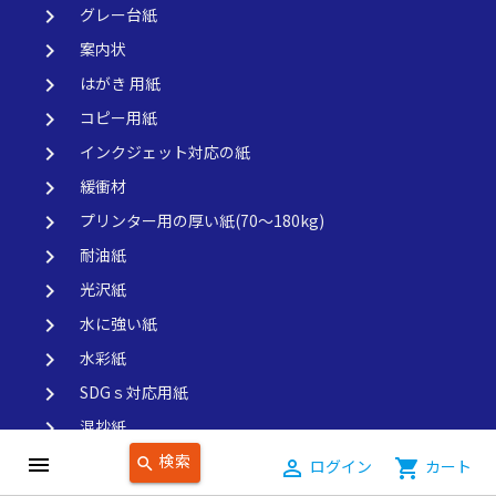
keyboard_arrow_right
グレー台紙
keyboard_arrow_right
案内状
keyboard_arrow_right
はがき 用紙
keyboard_arrow_right
コピー用紙
keyboard_arrow_right
インクジェット対応の紙
keyboard_arrow_right
緩衝材
keyboard_arrow_right
プリンター用の厚い紙(70～180kg)
keyboard_arrow_right
耐油紙
keyboard_arrow_right
光沢紙
keyboard_arrow_right
水に強い紙
keyboard_arrow_right
水彩紙
keyboard_arrow_right
SDGｓ対応用紙
keyboard_arrow_right
混抄紙
検索
keyboard_arrow_right
台紙
menu
search
person_outline
ログイン
shopping_cart
カート
便箋