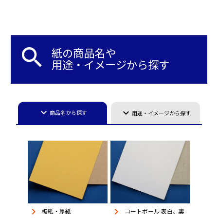
search
紙の商品名や
用途・イメージから探す
keyboard_arrow_down
keyboard_arrow_down
商品名から探す
用途・イメージから探す
keyboard_arrow_right
keyboard_arrow_right
板紙・厚紙
コートボール 表白、裏