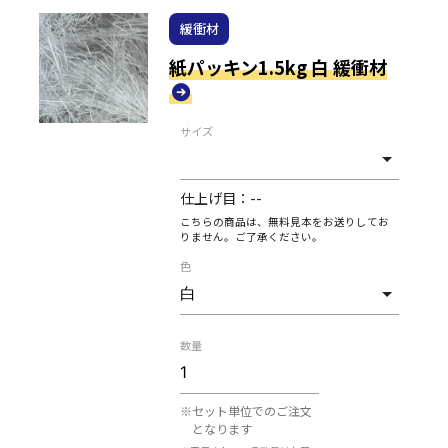
緩衝材
紙パッキン1.5kg 白 緩衝材
サイズ
仕上げ目：
--
こちらの商品は、無料見本をお送りしてお
りません。ご了承ください。
色
数量
※セット単位でのご注文
となります