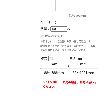
長辺1091mm
仕上げ目：
--
数量：
枚
※1枚から指定可
※表示されている数量はお買い得な既定数です。
数量をマイナスにされた場合一定数までは、元の規
定数の価格より高くなる場合がございます。
短辺
長辺
mm
mm
x
88〜788mm
88〜1091mm
※88 × 88mm未満の場合、お問い合わせ
ください。