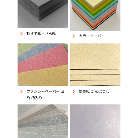
keyboard_arrow_right
わら半紙・ざら紙
keyboard_arrow_right
カラーペーパー
keyboard_arrow_right
keyboard_arrow_right
ファンシーペーパー 凹
間伐紙 かんばつし
凸 柄入り