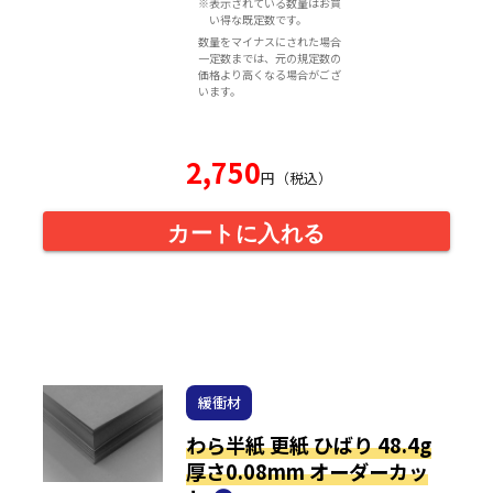
※表示されている数量はお買
い得な既定数です。
数量をマイナスにされた場合
一定数までは、元の規定数の
価格より高くなる場合がござ
います。
2,750
円（税込）
カートに入れる
緩衝材
わら半紙 更紙 ひばり 48.4g
厚さ0.08mm オーダーカッ