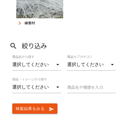
keyboard_arrow_right
緩衝材
絞り込み
search
商品名から探す
商品サブカテゴリ
用途・イメージから探す
商品名や種類を入力
検索結果をみる
send