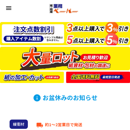
menu
お盆休みのお知らせ
info
緩衝材
約1～2営業日で発送
local_shipping