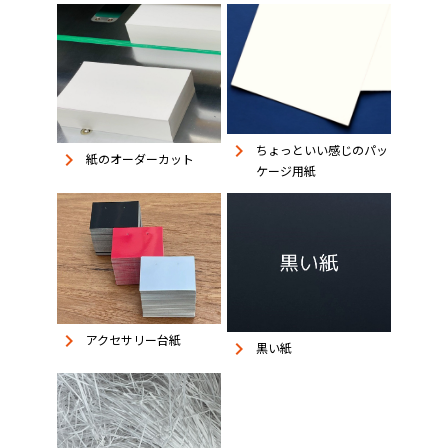
keyboard_arrow_right
ちょっといい感じのパッ
keyboard_arrow_right
紙のオーダーカット
ケージ用紙
keyboard_arrow_right
アクセサリー台紙
keyboard_arrow_right
黒い紙