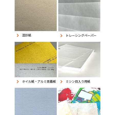
keyboard_arrow_right
keyboard_arrow_right
混抄紙
トレーシングペーパー
keyboard_arrow_right
keyboard_arrow_right
ホイル紙・アルミ蒸着紙
ミシン目入り用紙