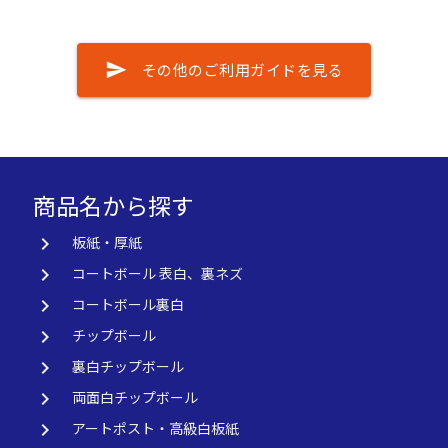
send
その他のご利用ガイドを見る
商品名から探す
keyboard_arrow_right
板紙・厚紙
keyboard_arrow_right
コートボール 表白、裏ネズ
keyboard_arrow_right
コートボール裏白
keyboard_arrow_right
チップボール
keyboard_arrow_right
裏白チップボール
keyboard_arrow_right
両面白チップボール
keyboard_arrow_right
アートポスト・高級白板紙