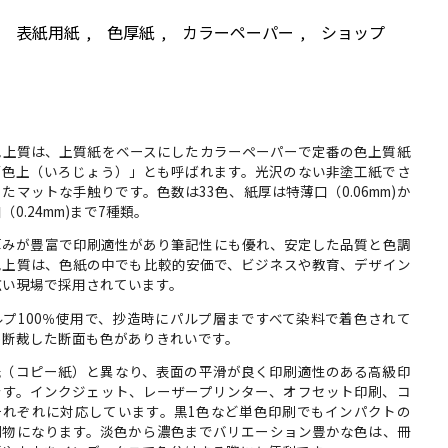
表紙用紙
色厚紙
カラーペーパー
ショップ
,
,
,
,
色上質は、上質紙をベースにしたカラーペーパーで定番の色上質紙
「色上（いろじょう）」とも呼ばれます。光沢のない非塗工紙でさ
たマットな手触りです。色数は33色、紙厚は特薄口（0.06mm)か
（0.24mm)まで7種類。
厚みが豊富で印刷適性があり筆記性にも優れ、安定した品質と色調
色上質は、色紙の中でも比較的安価で、ビジネスや教育、デザイン
広い現場で採用されています。
ルプ100％使用で、抄造時にパルプ層まですべて染料で着色されて
め断裁した断面も色がありきれいです。
用紙（コピー紙）と異なり、表面の平滑が良く印刷適性のある高級印
です。インクジェット、レーザープリンター、オフセット印刷、コ
それぞれに対応しています。黒1色など単色印刷でもインパクトの
刷物になります。淡色から濃色までバリエーション豊かな色は、冊