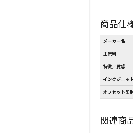
商品仕
メーカー名
主原料
特徴／質感
インクジェッ
オフセット印
関連商