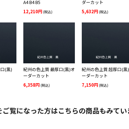
A4 B4 B5
ダーカット
12,210円
5,632円
(税込)
(税込)
口(黒)
紀州の色上質 最厚口(黒)オ
紀州の色上質 超厚口(黒
ーダーカット
ーダーカット
6,358円
7,150円
(税込)
(税込)
をご覧になった方はこちらの商品もみてい