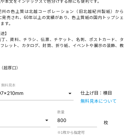
紙や本文をインデックスで色分けする際にも便利です。
紀州の色上質は北越コーポレーション（旧北越紀州製紙）から
年に発売され、60年以上の実績があり、色上質紙の国内トップシェ
ります。
用途】
装丁、資料、チラシ、伝票、チケット、名刺、ポストカード、タ
ーフレット、カタログ、封筒、折り紙、イベントや展示の装飾、教
】
m （超厚口）
/ 無料見本
仕上げ目：
横目
無料見本について
数量
枚
※1枚から指定可