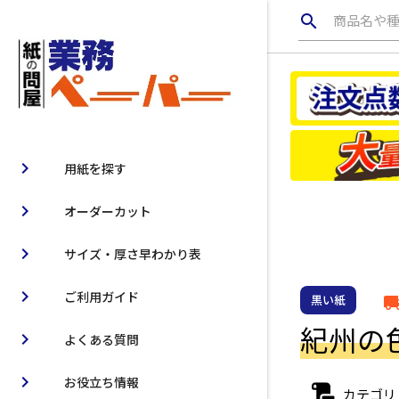
search
商品名や
chevron_right
用紙を探す
chevron_right
オーダーカット
chevron_right
サイズ・厚さ早わかり表
chevron_right
ご利用ガイド
黒い紙
local_ship
紀州の色上
chevron_right
よくある質問
chevron_right
お役立ち情報
カテゴリ