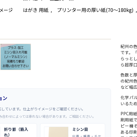
はがき 用紙
プリンター用の厚い紙(70～180kg)
メージ
,
→
紀州の
です。
らっとし
ら超厚口
色数と
の紀州
など幅
ョン
化学パ
いるた
応しています。仕上がりイメージをご確認ください。
PPC
み合わせによっては承れない場合があります。ご相談ください。
刷用紙
ピー機
折り罫（筋入
ミシン目
ある印
れ）
伝票・帳票・チケ