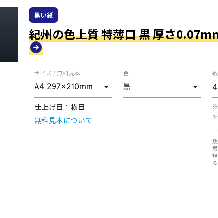
黒い紙
紀州の色上質 特薄口 黒 厚さ0.07mm A
サイズ / 無料見本
色
数
仕上げ目：
横目
※
※
無料見本について
数
場
規
る