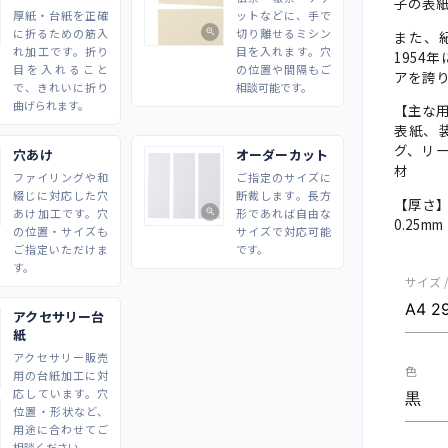
子の表
厚紙・台紙を正確
ットなどに、手で
に折るための筋入
切り離せるミシン
zoom_in
また、
れ加工です。折り
目を入れます。穴
1954
目を入れること
の位置や間隔もご
アを誇
で、きれいに折り
相談可能です。
曲げられます。
【主な
表紙、
グ、リ
穴あけ
オーダーカット
材
ファイリングや和
ご指定のサイズに
綴じに対応した穴
断裁します。長方
【厚さ
あけ加工です。穴
形であれば自由な
zoom_in
0.25m
の位置・サイズも
サイズで対応可能
ご指定いただけま
です。
す。
サイズ 
アクセサリー台
紙
アクセサリー販売
色
用の台紙加工に対
応しています。穴
位置・形状など、
用途に合わせてご
相談ください。