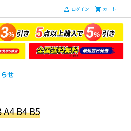
person_outline
ログイン
shopping_cart
カート
知らせ
4 B4 B5