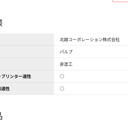
様
北越コーポレーション株式会社
パルプ
非塗工
トプリンター適性
○
刷適性
○
品