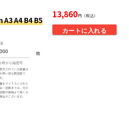
13,860
円（税込）
3 A4 B4 B5
カートに入れる
量
枚
1枚から指定可
表示されている数量は
お買い得な既定数で
す。
量をマイナスにされた
合一定数までは、元の
定数の価格より高くな
場合がございます。