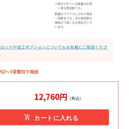
※表示されている数量はお買
い得な既定数です。
数量をマイナスにされた場合
一定数までは、元の規定数の
価格より高くなる場合がござ
います。
大ロットや加工オプションについてもお気軽にご相談くださ
い
約2～3営業日で発送
12,760
円
（税込）
add_shopping_cart
カートに入れる