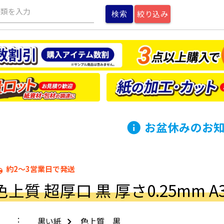
種類を入力
絞り込み
お盆休みのお
info
約2～3営業日で発送
ping
質 超厚口 黒 厚さ0.25mm A3 A
黒い紙
色上質 黒