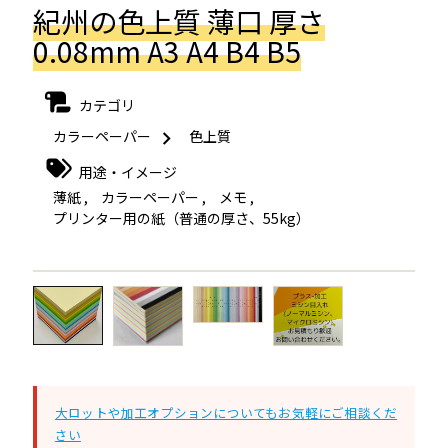
紀州の色上質 薄口 厚さ
0.08mm A3 A4 B4 B5
カテゴリ
カラーペーパー
色上質
用途・イメージ
薄紙
,
カラーペーパー
,
メモ
,
プリンター用の紙（普通の厚さ、55kg）
←
→
大ロットや加工オプションについてもお気軽にご相談くだ
さい