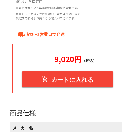
※1枚から指定可
※表示されている数量はお買い得な既定数です。
数量をマイナスにされた場合一定数までは、元の
規定数の価格より高くなる場合がございます。
約2～3営業日で発送
local_shipping
9,020
円
（税込）
add_shopping_cart
カートに入れる
商品仕様
メーカー名