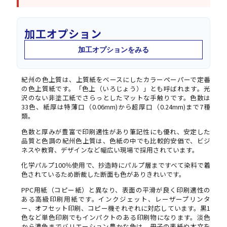
加工オプション
加工オプションをみる
紀州の色上質は、上質紙をベースにしたカラーペーパーで定番
の色上質紙です。「色上（いろじょう）」とも呼ばれます。光
沢のない非塗工紙でさらっとしたマットな手触りです。色数は
33色、紙厚は特薄口（0.06mm)から超厚口（0.24mm)まで7種
類。
色数と厚みが豊富で印刷適性があり筆記性にも優れ、安定した
品質と色調の紀州色上質は、色紙の中でも比較的安価で、ビジ
ネスや教育、デザインなど幅広い現場で採用されています。
化学パルプ100％使用で、抄造時にパルプ層まですべて染料で着
色されているため断裁した断面も色がありきれいです。
PPC用紙（コピー紙）と異なり、表面の平滑が良く印刷適性の
ある高級印刷用紙です。インクジェット、レーザープリンタ
ー、オフセット印刷、コピー機それぞれに対応しています。黒1
色など単色印刷でもインパクトのある印刷物になります。淡色
から濃色までバリエーション豊かな色は、冊子の表紙や本文を