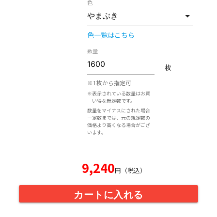
色
色一覧はこちら
数量
枚
※1枚から指定可
※表示されている数量はお買
い得な既定数です。
数量をマイナスにされた場合
一定数までは、元の規定数の
価格より高くなる場合がござ
います。
9,240
円（税込）
カートに入れる