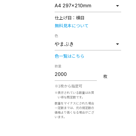
仕上げ目：
横目
無料見本について
色
色一覧はこちら
数量
枚
※1枚から指定可
※表示されている数量はお買
い得な既定数です。
数量をマイナスにされた場合
一定数までは、元の規定数の
価格より高くなる場合がござ
います。