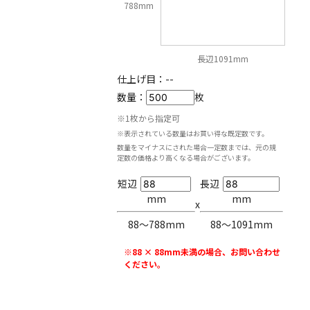
788mm
長辺1091mm
仕上げ目：
--
数量：
枚
※1枚から指定可
※表示されている数量はお買い得な既定数です。
数量をマイナスにされた場合一定数までは、元の規
定数の価格より高くなる場合がございます。
短辺
長辺
mm
mm
x
88〜788mm
88〜1091mm
※88 × 88mm未満の場合、お問い合わせ
ください。