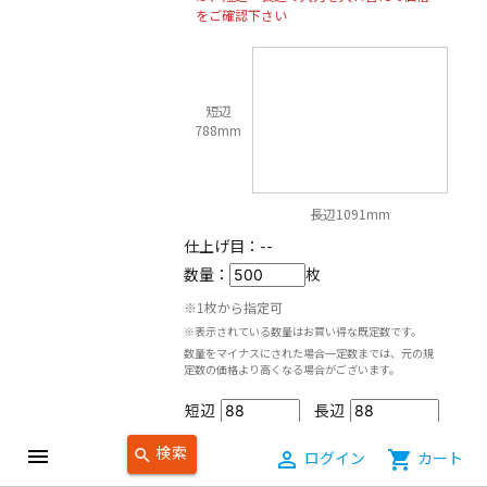
をご確認下さい
短辺
788mm
長辺1091mm
仕上げ目：
--
数量：
枚
※1枚から指定可
※表示されている数量はお買い得な既定数です。
数量をマイナスにされた場合一定数までは、元の規
定数の価格より高くなる場合がございます。
短辺
長辺
mm
mm
x
検索
menu
search
person_outline
ログイン
shopping_cart
カート
88〜788mm
88〜1091mm