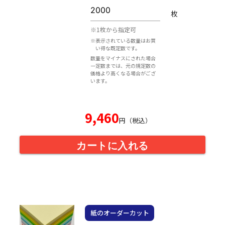
枚
※1枚から指定可
※表示されている数量はお買
い得な既定数です。
数量をマイナスにされた場合
一定数までは、元の規定数の
価格より高くなる場合がござ
います。
9,460
円（税込）
カートに入れる
紙のオーダーカット