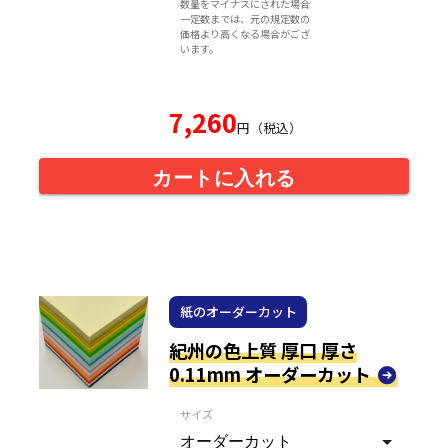
数量をマイナスにされた場合
一定数までは、元の規定数の
価格より高くなる場合がござ
います。
7,260
円（税込）
カートに入れる
紙のオーダーカット
紀州の色上質 厚口 厚さ
0.11mm オーダーカット
サイズ