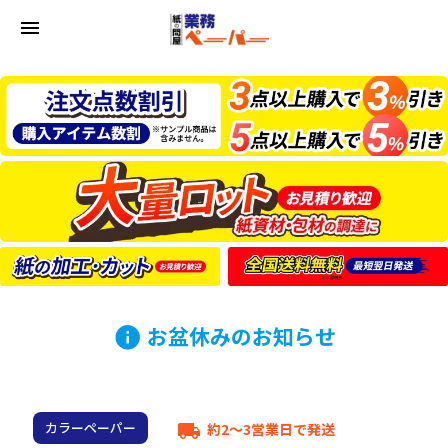
menu
お盆休みのお知らせ
info
カラーペーパー
約2～3営業日で発送
local_shipping