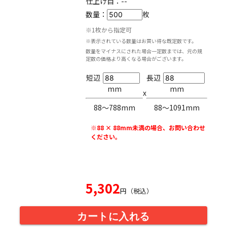
仕上げ目：
--
数量：
枚
※1枚から指定可
※表示されている数量はお買い得な既定数です。
数量をマイナスにされた場合一定数までは、元の規
定数の価格より高くなる場合がございます。
短辺
長辺
mm
mm
x
88〜788mm
88〜1091mm
※88 × 88mm未満の場合、お問い合わせ
ください。
5,302
円（税込）
カートに入れる