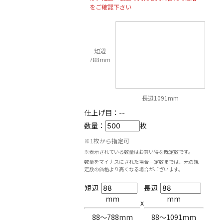
をご確認下さい
短辺
788mm
長辺1091mm
仕上げ目：
--
数量：
枚
※1枚から指定可
※表示されている数量はお買い得な既定数です。
数量をマイナスにされた場合一定数までは、元の規
定数の価格より高くなる場合がございます。
短辺
長辺
mm
mm
x
88〜788mm
88〜1091mm