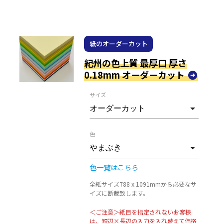
紙のオーダーカット
紀州の色上質 最厚口 厚さ
0.18mm オーダーカット
サイズ
色
色一覧はこちら
全紙サイズ788 x 1091mmから必要なサ
イズに断裁致します。
＜ご注意＞紙目を指定されないお客様
は、短辺×長辺の入力を入れ替えて価格