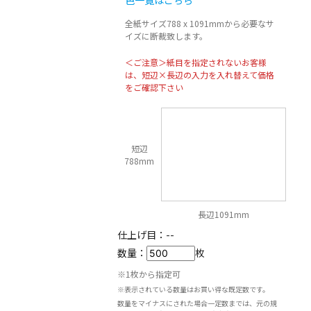
色一覧はこちら
全紙サイズ788 x 1091mmから必要なサ
イズに断裁致します。
＜ご注意＞紙目を指定されないお客様
は、短辺×長辺の入力を入れ替えて価格
をご確認下さい
短辺
788mm
長辺1091mm
仕上げ目：
--
数量：
枚
※1枚から指定可
※表示されている数量はお買い得な既定数です。
数量をマイナスにされた場合一定数までは、元の規