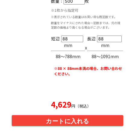
数量：
枚
※1枚から指定可
※表示されている数量はお買い得な既定数です。
数量をマイナスにされた場合一定数までは、元の規
定数の価格より高くなる場合がございます。
短辺
長辺
mm
mm
x
88〜788mm
88〜1091mm
※88 × 88mm未満の場合、お問い合わせ
ください。
4,629
円（税込）
カートに入れる