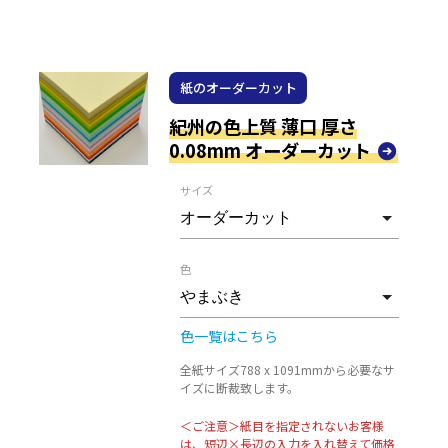
紙のオーダーカット
紀州の色上質 薄口 厚さ
0.08mm オーダーカット
サイズ
色
色一覧はこちら
全紙サイズ788 x 1091mmから必要なサ
イズに断裁致します。
＜ご注意＞紙目を指定されないお客様
は、短辺×長辺の入力を入れ替えて価格