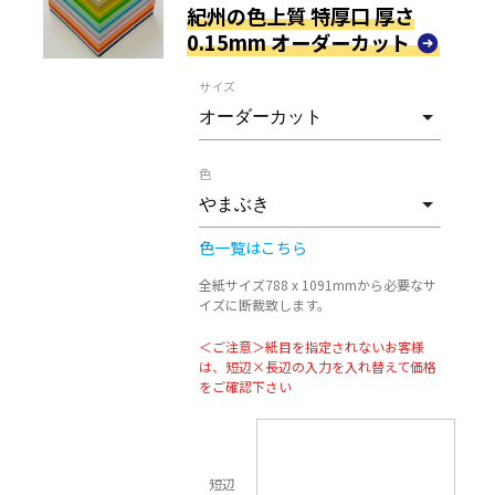
紀州の色上質 特厚口 厚さ
0.15mm オーダーカット
サイズ
色
色一覧はこちら
全紙サイズ788 x 1091mmから必要なサ
イズに断裁致します。
＜ご注意＞紙目を指定されないお客様
は、短辺×長辺の入力を入れ替えて価格
をご確認下さい
短辺