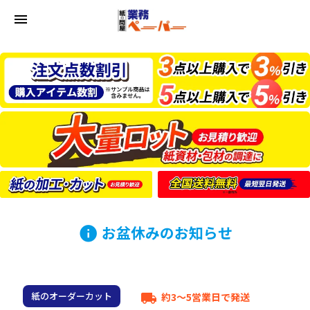
menu
お盆休みのお知らせ
info
紙のオーダーカット
約3～5営業日で発送
local_shipping