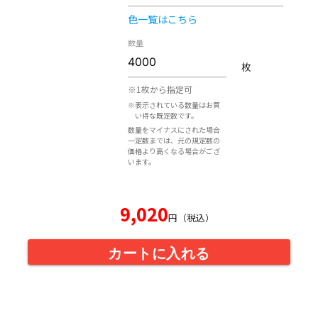
色一覧はこちら
数量
枚
※1枚から指定可
※表示されている数量はお買
い得な既定数です。
数量をマイナスにされた場合
一定数までは、元の規定数の
価格より高くなる場合がござ
います。
9,020
円（税込）
カートに入れる