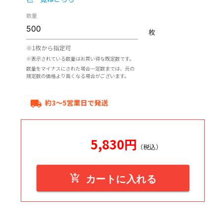
数量
枚
※1枚から指定可
※表示されている数量はお買い得な既定数です。
数量をマイナスにされた場合一定数までは、元の
規定数の価格より高くなる場合がございます。
約3～5営業日で発送
local_shipping
5,830
円
（税込）
add_shopping_cart
カートに入れる