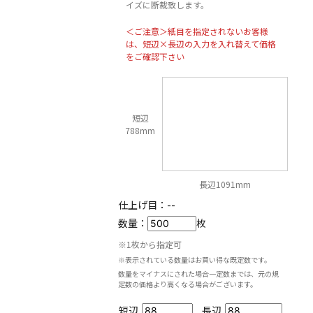
イズに断裁致します。
＜ご注意＞紙目を指定されないお客様
は、短辺×長辺の入力を入れ替えて価格
をご確認下さい
短辺
788mm
長辺1091mm
仕上げ目：
--
数量：
枚
※1枚から指定可
※表示されている数量はお買い得な既定数です。
数量をマイナスにされた場合一定数までは、元の規
定数の価格より高くなる場合がございます。
短辺
長辺