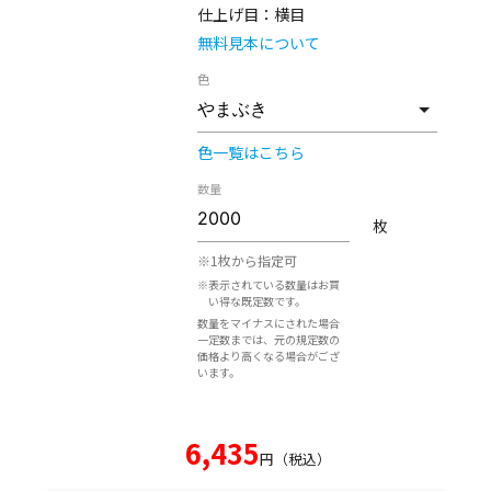
仕上げ目：
横目
無料見本について
色
色一覧はこちら
数量
枚
※1枚から指定可
※表示されている数量はお買
い得な既定数です。
数量をマイナスにされた場合
一定数までは、元の規定数の
価格より高くなる場合がござ
います。
6,435
円（税込）