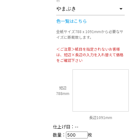
色
色一覧はこちら
全紙サイズ788 x 1091mmから必要なサ
イズに断裁致します。
＜ご注意＞紙目を指定されないお客様
は、短辺×長辺の入力を入れ替えて価格
をご確認下さい
短辺
788mm
長辺1091mm
仕上げ目：
--
数量：
枚