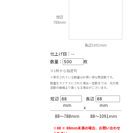
短辺
788mm
長辺1091mm
仕上げ目：
--
数量：
枚
※1枚から指定可
※表示されている数量はお買い得な既定数です。
数量をマイナスにされた場合一定数までは、元の規
定数の価格より高くなる場合がございます。
短辺
長辺
mm
mm
x
88〜788mm
88〜1091mm
※88 × 88mm未満の場合、お問い合わせ