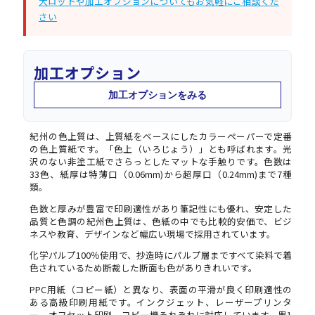
大ロットや加工オプションについてもお気軽にご相談くだ
さい
加工オプション
加工オプションをみる
紀州の色上質は、上質紙をベースにしたカラーペーパーで定番
の色上質紙です。「色上（いろじょう）」とも呼ばれます。光
沢のない非塗工紙でさらっとしたマットな手触りです。色数は
33色、紙厚は特薄口（0.06mm)から超厚口（0.24mm)まで7種
類。
色数と厚みが豊富で印刷適性があり筆記性にも優れ、安定した
品質と色調の紀州色上質は、色紙の中でも比較的安価で、ビジ
ネスや教育、デザインなど幅広い現場で採用されています。
化学パルプ100％使用で、抄造時にパルプ層まですべて染料で着
色されているため断裁した断面も色がありきれいです。
PPC用紙（コピー紙）と異なり、表面の平滑が良く印刷適性の
ある高級印刷用紙です。インクジェット、レーザープリンタ
ー、オフセット印刷、コピー機それぞれに対応しています。黒1