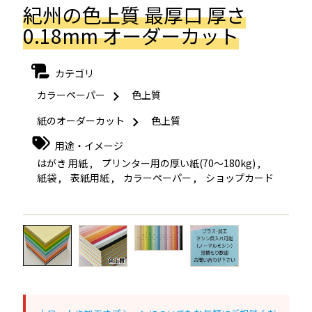
紀州の色上質 最厚口 厚さ
0.18mm オーダーカット
カテゴリ
カラーペーパー
色上質
紙のオーダーカット
色上質
用途・イメージ
はがき 用紙
,
プリンター用の厚い紙(70～180kg)
,
紙袋
,
表紙用紙
,
カラーペーパー
,
ショップカード
←
→