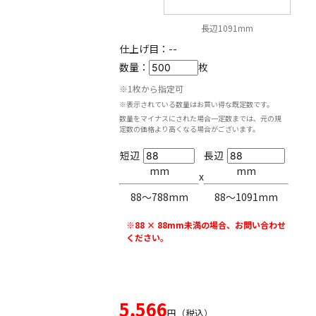
長辺1091mm
仕上げ目：
--
数量：
枚
※1枚から指定可
※表示されている数量はお買い得な既定数です。
数量をマイナスにされた場合一定数までは、元の規
定数の価格より高くなる場合がございます。
短辺
長辺
mm
mm
x
88〜788mm
88〜1091mm
※88 × 88mm未満の場合、お問い合わせ
ください。
5,566
円（税込）