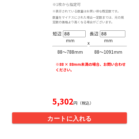
※1枚から指定可
※表示されている数量はお買い得な既定数です。
数量をマイナスにされた場合一定数までは、元の規
定数の価格より高くなる場合がございます。
短辺
長辺
mm
mm
x
88〜788mm
88〜1091mm
※88 × 88mm未満の場合、お問い合わせ
ください。
5,302
円（税込）
カートに入れる