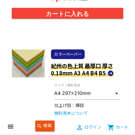
カートに入れる
カラーペーパー
紀州の色上質 最厚口 厚さ
0.18mm A3 A4 B4 B5
サイズ / 無料見本
仕上げ目：
横目
無料見本について
色
検索
menu
search
person_outline
ログイン
shopping_cart
カート