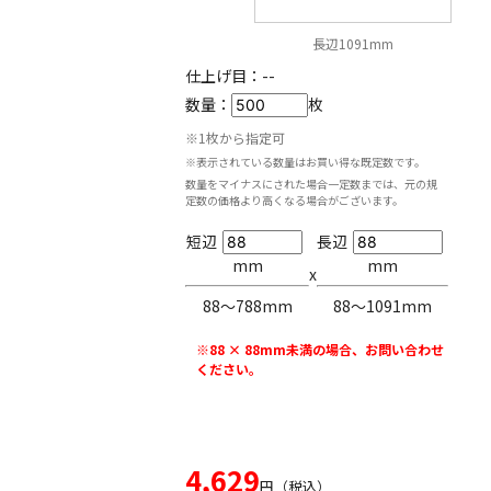
長辺1091mm
仕上げ目：
--
数量：
枚
※1枚から指定可
※表示されている数量はお買い得な既定数です。
数量をマイナスにされた場合一定数までは、元の規
定数の価格より高くなる場合がございます。
短辺
長辺
mm
mm
x
88〜788mm
88〜1091mm
※88 × 88mm未満の場合、お問い合わせ
ください。
4,629
円（税込）