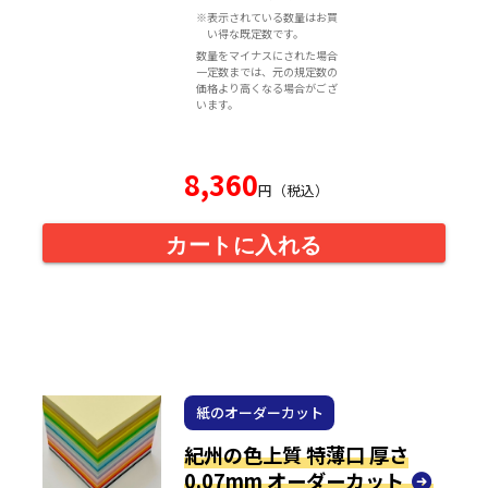
※表示されている数量はお買
い得な既定数です。
数量をマイナスにされた場合
一定数までは、元の規定数の
価格より高くなる場合がござ
います。
8,360
円（税込）
カートに入れる
紙のオーダーカット
紀州の色上質 特薄口 厚さ
0.07mm オーダーカット