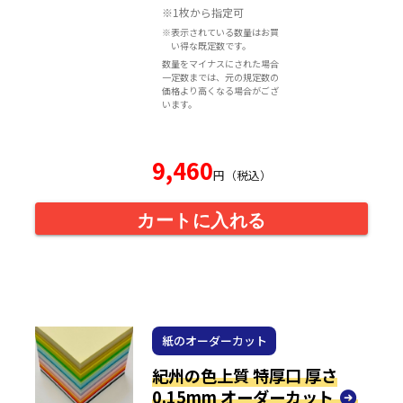
※1枚から指定可
※表示されている数量はお買
い得な既定数です。
数量をマイナスにされた場合
一定数までは、元の規定数の
価格より高くなる場合がござ
います。
9,460
円（税込）
カートに入れる
紙のオーダーカット
紀州の色上質 特厚口 厚さ
0.15mm オーダーカット