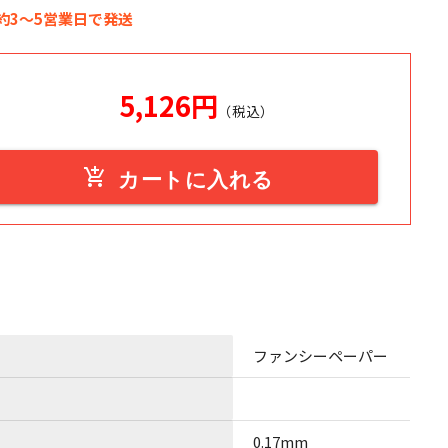
約3～5営業日で発送
5,126
円
（税込）
add_shopping_cart
カートに入れる
ファンシーペーパー
0.17mm