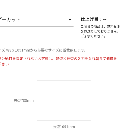
仕上げ目：
--
こちらの商品は、無料見本
をお送りしておりません。
ご了承ください。
ズ788 x 1091mmから必要なサイズに断裁致します。
意＞紙目を指定されないお客様は、短辺×長辺の入力を入れ替えて価格を
下さい
短辺788mm
長辺1091mm