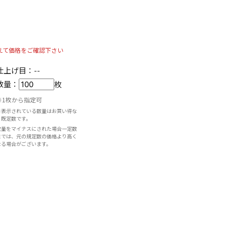
えて価格をご確認下さい
仕上げ目：
--
数量：
枚
※1枚から指定可
※表示されている数量はお買い得な
既定数です。
数量をマイナスにされた場合一定数
までは、元の規定数の価格より高く
なる場合がございます。