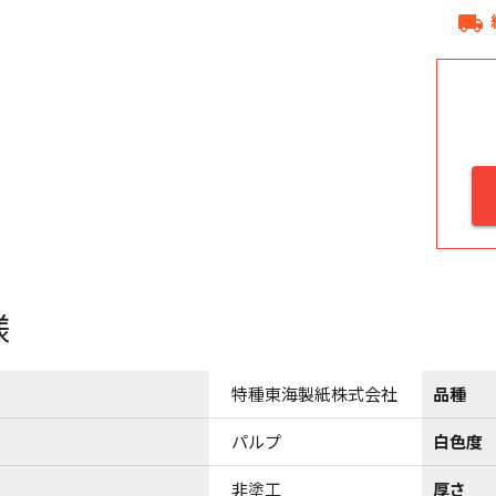
local_shipping
様
特種東海製紙株式会社
品種
パルプ
白色度
非塗工
厚さ