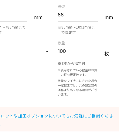
長辺
mm
mm
m〜788mmまで
※88mm〜1091mmま
可
で指定可
数量
枚
※1枚から指定可
※表示されている数量はお買
い得な既定数です。
数量をマイナスにされた場合
一定数までは、元の規定数の
価格より高くなる場合がござ
います。
大ロットや加工オプションについてもお気軽にご相談くださ
い