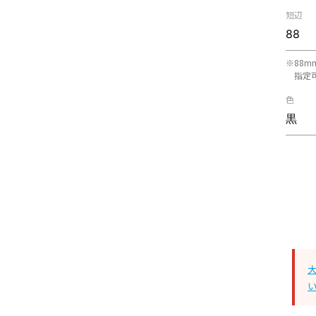
短辺
※88m
指定
色