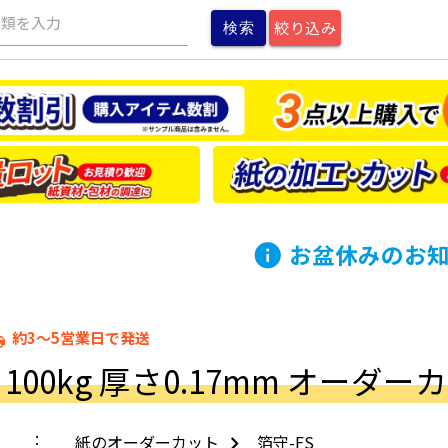
種類を入力
絞り込み
お盆休みのお
info
約3～5営業日で発送
ping
S 100kg 厚さ0.17mm オーダー
紙のオーダーカット
箔守-FS