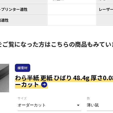
トプリンター適性
レーザ
刷適性
をご覧になった方はこちらの商品もみてい
緩衝材
わら半紙 更紙 ひばり 48.4g 厚さ0.
ーカット
サイズ
色