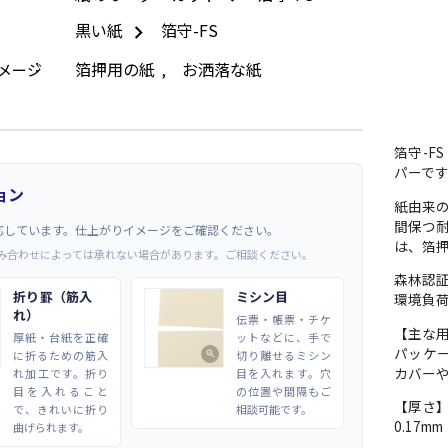
黒い紙
箔守-FS
箔押用の紙
お洒落な紙
メージ
,
箔守-
パーです
ョン
紙由来
間保つ
応しています。仕上がりイメージをご確認ください。
は、箔
み合わせによっては承れない場合があります。ご相談ください。
森林認
折り罫（筋入
ミシン目
環境負荷
れ）
伝票・帳票・チケ
【主な
厚紙・台紙を正確
ットなどに、手で
パッケ
に折るための筋入
切り離せるミシン
zoom_in
カバー
れ加工です。折り
目を入れます。穴
目を入れること
の位置や間隔もご
【厚さ
で、きれいに折り
相談可能です。
0.17m
曲げられます。