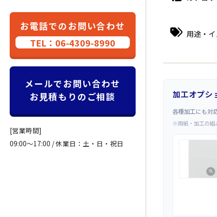
お電話でのお問い合わせ
用途・イ
TEL：06-4309-8990
メールでお問い合わせ
加工オプシ
お見積もりのご相談
各種加工にも対
※用紙・加工の組
[営業時間]
09:00～17:00 / 休業日：土・日・祝日
zoom_in