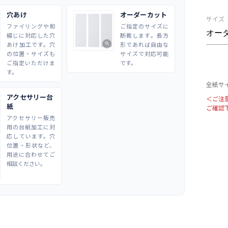
穴あけ
オーダーカット
サイズ
ファイリングや和
ご指定のサイズに
綴じに対応した穴
断裁します。長方
あけ加工です。穴
形であれば自由な
zoom_in
の位置・サイズも
サイズで対応可能
ご指定いただけま
です。
す。
全紙サイ
アクセサリー台
＜ご注
紙
ご確認
アクセサリー販売
用の台紙加工に対
応しています。穴
位置・形状など、
用途に合わせてご
相談ください。