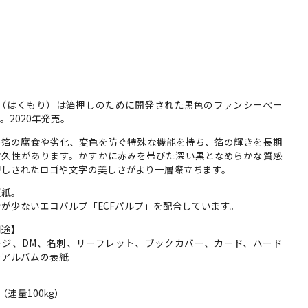
FS（はくもり）は箔押しのために開発された黒色のファンシーペー
。2020年発売。
の箔の腐食や劣化、変色を防ぐ特殊な機能を持ち、箔の輝きを長期
耐久性があります。かすかに赤みを帯びた深い黒となめらかな質感
押しされたロゴや文字の美しさがより一層際立ちます。
証紙。
が少ないエコパルプ「ECFパルプ」を配合しています。
用途】
ージ、DM、名刺、リーフレット、ブックカバー、カード、ハード
やアルバムの表紙
】
m （連量100kg）