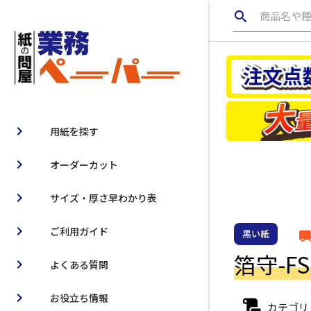
search
商品名や
chevron_right
用紙を探す
chevron_right
オーダーカット
chevron_right
サイズ・厚さ早わかり表
chevron_right
ご利用ガイド
黒い紙
local_ship
箔守-F
chevron_right
よくある質問
chevron_right
お役立ち情報
カテゴリ