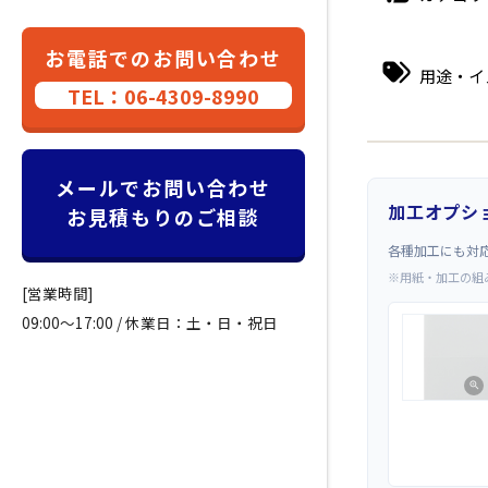
お電話でのお問い合わせ
用途・イ
TEL：06-4309-8990
メールでお問い合わせ
加工オプシ
お見積もりのご相談
各種加工にも対
※用紙・加工の組
[営業時間]
09:00～17:00 / 休業日：土・日・祝日
zoom_in