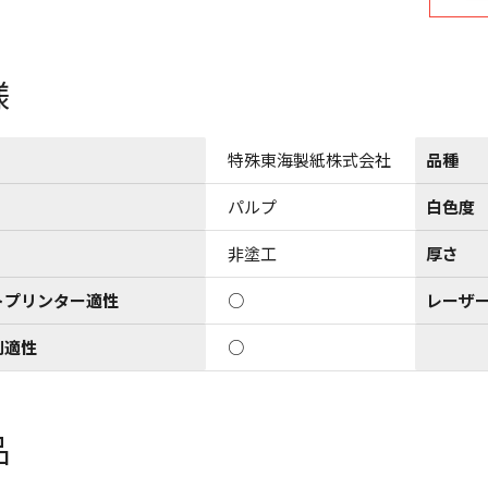
様
特殊東海製紙株式会社
品種
パルプ
白色度
非塗工
厚さ
トプリンター適性
○
レーザ
刷適性
○
品