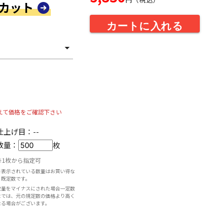
ーカット
カートに入れる
ら
えて価格をご確認下さい
仕上げ目：
--
数量：
枚
※1枚から指定可
※表示されている数量はお買い得な
既定数です。
数量をマイナスにされた場合一定数
までは、元の規定数の価格より高く
なる場合がございます。