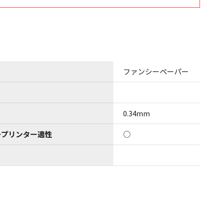
ファンシーペーパー
0.34mm
ープリンター適性
○