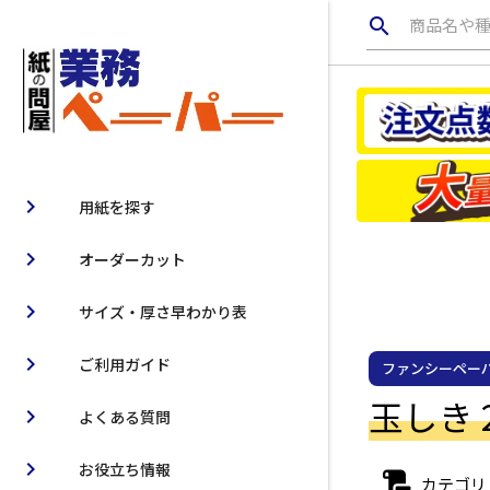
search
商品名や
chevron_right
用紙を探す
chevron_right
オーダーカット
chevron_right
サイズ・厚さ早わかり表
chevron_right
ご利用ガイド
ファンシーペーパ
玉しき 20
chevron_right
よくある質問
chevron_right
お役立ち情報
カテゴリ