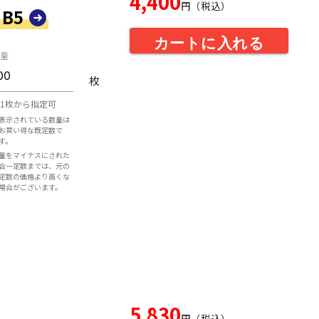
4,400
円（税込）
 B5
カートに入れる
量
枚
1枚から指定可
表示されている数量は
お買い得な既定数で
す。
量をマイナスにされた
合一定数までは、元の
定数の価格より高くな
場合がございます。
5,830
円（税込）