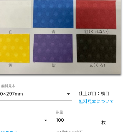
/ 無料見本
仕上げ目：
横目
無料見本について
数量
枚
※1枚から指定可