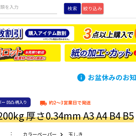
種類を入力
絞り込み
お盆休みのお
info
約2～3営業日で発送
ー 凹凸 柄入り
local_shipping
0kg 厚さ0.34mm A3 A4 B4 B5
カラーペーパー
玉しき