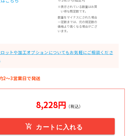
覧はこちら
※表示されている数量はお買
い得な既定数です。
数量をマイナスにされた場合
一定数までは、元の規定数の
価格より高くなる場合がござ
います。
大ロットや加工オプションについてもお気軽にご相談くださ
い
約2～3営業日で発送
8,228
円
（税込）
add_shopping_cart
カートに入れる