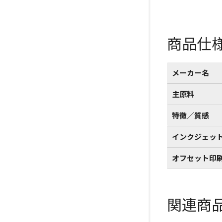
商品仕
メーカー名
主原料
特徴／質感
インクジェッ
オフセット印
関連商