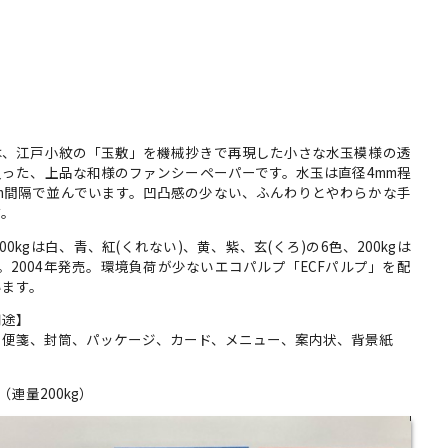
は、江戸小紋の「玉敷」を機械抄きで再現した小さな水玉模様の透
入った、上品な和様のファンシーペーパーです。水玉は直径4mm程
mm間隔で並んでいます。凹凸感の少ない、ふんわりとやわらかな手
す。
と100kgは白、青、紅(くれない)、黄、紫、玄(くろ)の6色、200kgは
。2004年発売。環境負荷が少ないエコパルプ「ECFパルプ」を配
います。
用途】
、便箋、封筒、パッケージ、カード、メニュー、案内状、背景紙
】
m （連量200kg）