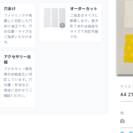
穴あけ
オーダーカット
ファイリングや和
ご指定のサイズに
綴じに対応した穴
断裁します。長方
あけ加工です。穴
形であれば自由な
zoom_in
の位置・サイズも
サイズで対応可能
ご指定いただけま
です。
す。
アクセサリー台
紙
アクセサリー販売
用の台紙加工に対
応しています。穴
位置・形状など、
サイズ 
用途に合わせてご
相談ください。
色