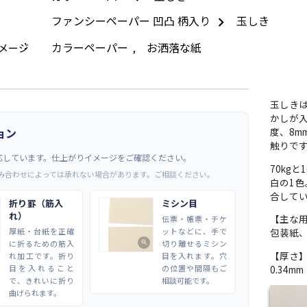
ファンシーペーパー 凹凸 柄入り
玉しき
カラーペーパー
お洒落な紙
メージ
,
玉しき
かしが
ョン
度、8
触りで
応しています。仕上がりイメージをご確認ください。
70kg
み合わせによっては承れない場合があります。ご相談ください。
白の1色
合して
折り罫（筋入
ミシン目
れ）
【主な
伝票・帳票・チケ
厚紙・台紙を正確
ットなどに、手で
包装紙
に折るための筋入
切り離せるミシン
zoom_in
【厚さ
れ加工です。折り
目を入れます。穴
目を入れること
の位置や間隔もご
0.34m
で、きれいに折り
相談可能です。
曲げられます。