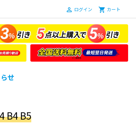
person_outline
ログイン
shopping_cart
カート
知らせ
 B4 B5