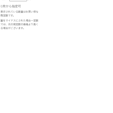
※1枚から指定可
※表示されている数量はお買い得な
既定数です。
数量をマイナスにされた場合一定数
までは、元の規定数の価格より高く
なる場合がございます。