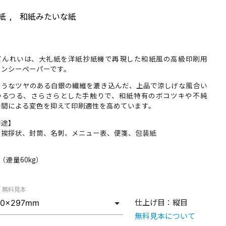
紙
和紙みたいな紙
,
てんれいは、大礼紙を洋紙抄紙機で再現した和紙風の高級印刷用
ァンシーペーパーです。
ようなツヤのある白銀の繊維を漉き込んだ、上品で涼しげな風合い
つるつる、さらさらとした手触りで、和紙特有のボコツキや不純
時間による変色を抑えて印刷適性を高めています。
用途】
、挨拶状、封筒、名刺、メニュー表、便箋、包装紙
】
m （連量60kg）
/ 無料見本
仕上げ目：
縦目
無料見本について