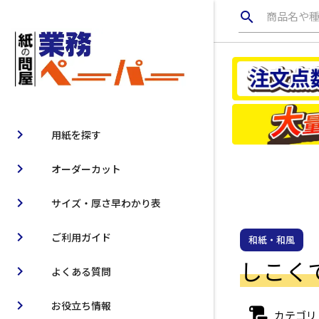
search
商品名や
chevron_right
用紙を探す
chevron_right
オーダーカット
chevron_right
サイズ・厚さ早わかり表
chevron_right
ご利用ガイド
和紙・和風
しこくてん
chevron_right
よくある質問
chevron_right
お役立ち情報
カテゴリ