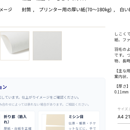
封筒
プリンター用の厚い紙(70～180kg)
白い
メージ
,
,
→
しこく
紙、フ
羽毛の
です。
物、長
【主な
案内状
【厚さ
ョン
0.11m
応しています。仕上がりイメージをご確認ください。
み合わせによっては承れない場合があります。ご相談ください。
サイズ 
折り罫（筋入
ミシン目
れ）
伝票・帳票・チケ
厚紙・台紙を正確
ットなどに、手で