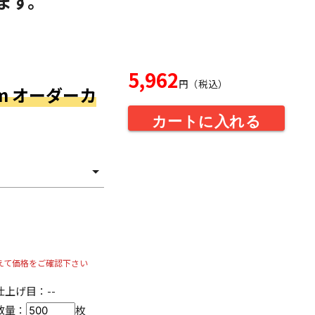
ます。
5,962
円（税込）
mm オーダーカ
カートに入れる
えて価格をご確認下さい
仕上げ目：
--
数量：
枚