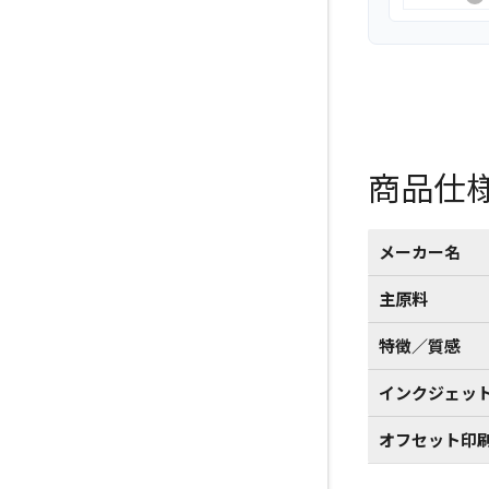
商品仕
メーカー名
主原料
特徴／質感
インクジェッ
オフセット印