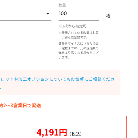
数量
枚
※1枚から指定可
※表示されている数量はお買
い得な既定数です。
数量をマイナスにされた場合
一定数までは、元の規定数の
価格より高くなる場合がござ
います。
大ロットや加工オプションについてもお気軽にご相談くださ
い
約2～3営業日で発送
4,191
円
（税込）