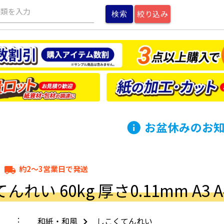
種類を入力
絞り込み
お盆休みのお
info
約2～3営業日で発送
local_shipping
れい 60kg 厚さ0.11mm A3 A4
和紙・和風
しこくてんれい