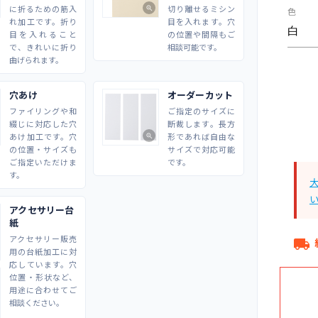
に折るための筋入
切り離せるミシン
zoom_in
色
れ加工です。折り
目を入れます。穴
目を入れること
の位置や間隔もご
で、きれいに折り
相談可能です。
曲げられます。
穴あけ
オーダーカット
ファイリングや和
ご指定のサイズに
綴じに対応した穴
断裁します。長方
あけ加工です。穴
形であれば自由な
zoom_in
の位置・サイズも
サイズで対応可能
ご指定いただけま
です。
す。
アクセサリー台
紙
アクセサリー販売
local_shipping
用の台紙加工に対
応しています。穴
位置・形状など、
用途に合わせてご
相談ください。