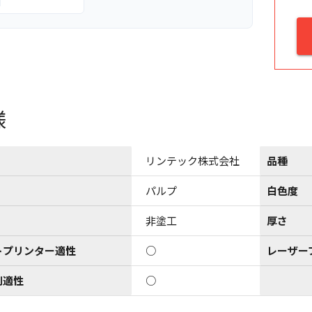
様
リンテック株式会社
品種
パルプ
白色度
非塗工
厚さ
トプリンター適性
○
レーザー
刷適性
○