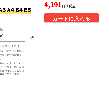
4,191
円（税込）
 A4 B4 B5
カートに入れる
量
枚
1枚から指定可
表示されている数量は
お買い得な既定数で
す。
量をマイナスにされた
合一定数までは、元の
定数の価格より高くな
場合がございます。