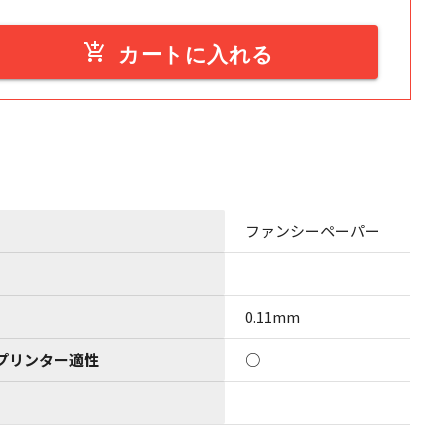
add_shopping_cart
カートに入れる
ファンシーペーパー
0.11mm
プリンター適性
○