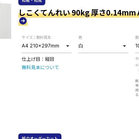
和紙・和風
しこくてんれい 90kg 厚さ0.14mm A3
サイズ / 無料見本
色
数
仕上げ目：
縦目
※
※
無料見本について
数
場
規
る
紙のオーダーカット