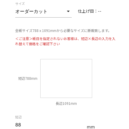
サイズ
仕上げ目：
--
全紙サイズ788 x 1091mmから必要なサイズに断裁致します。
＜ご注意＞紙目を指定されないお客様は、短辺×長辺の入力を入
れ替えて価格をご確認下さい
短辺788mm
長辺1091mm
短辺
mm