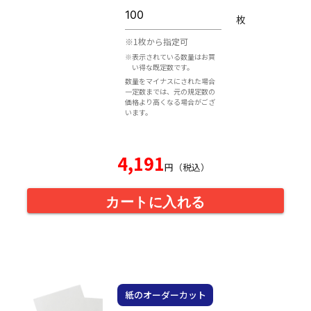
枚
※1枚から指定可
※表示されている数量はお買
い得な既定数です。
数量をマイナスにされた場合
一定数までは、元の規定数の
価格より高くなる場合がござ
います。
4,191
円（税込）
カートに入れる
紙のオーダーカット