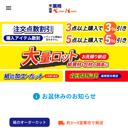
menu
お盆休みのお知らせ
info
紙のオーダーカット
約3～5営業日で発送
local_shipping