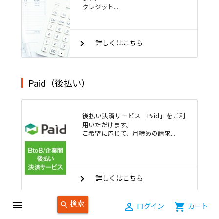
クレジット...
keyboard_arrow_right
詳しくはこちら
Paid（後払い）
後払い決済サービス「Paid」をご利
用いただけます。
ご希望に応じて、月締めの請求...
keyboard_arrow_right
詳しくはこちら
検索
menu
search
person_outline
ログイン
shopping_cart
カート
送料、発送日、梱包