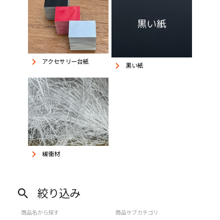
keyboard_arrow_right
アクセサリー台紙
keyboard_arrow_right
黒い紙
keyboard_arrow_right
緩衝材
絞り込み
search
商品名から探す
商品サブカテゴリ