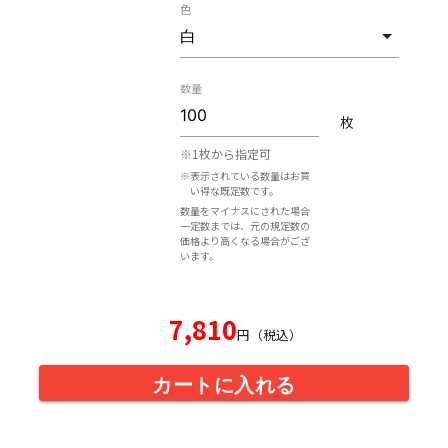
色
数量
枚
※1枚から指定可
※表示されている数量はお買
い得な既定数です。
数量をマイナスにされた場合
一定数までは、元の規定数の
価格より高くなる場合がござ
います。
7,810
円（税込）
カートに入れる