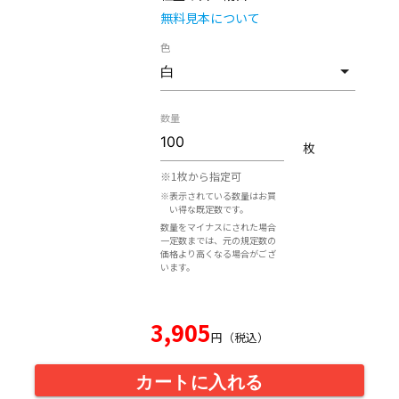
無料見本について
色
数量
枚
※1枚から指定可
※表示されている数量はお買
い得な既定数です。
数量をマイナスにされた場合
一定数までは、元の規定数の
価格より高くなる場合がござ
います。
3,905
円（税込）
カートに入れる