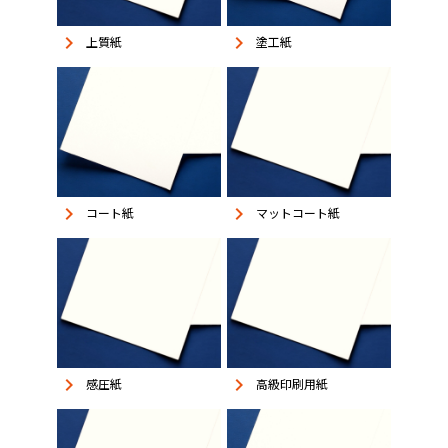
keyboard_arrow_right
keyboard_arrow_right
上質紙
塗工紙
keyboard_arrow_right
keyboard_arrow_right
コート紙
マットコート紙
keyboard_arrow_right
keyboard_arrow_right
感圧紙
高級印刷用紙