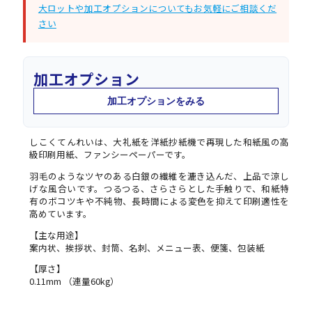
大ロットや加工オプションについてもお気軽にご相談くだ
さい
加工オプション
加工オプションをみる
しこくてんれいは、大礼紙を洋紙抄紙機で再現した和紙風の高
級印刷用紙、ファンシーペーパーです。
羽毛のようなツヤのある白銀の繊維を漉き込んだ、上品で涼し
げな風合いです。つるつる、さらさらとした手触りで、和紙特
有のボコツキや不純物、長時間による変色を抑えて印刷適性を
高めています。
【主な用途】
案内状、挨拶状、封筒、名刺、メニュー表、便箋、包装紙
【厚さ】
0.11mm （連量60kg）