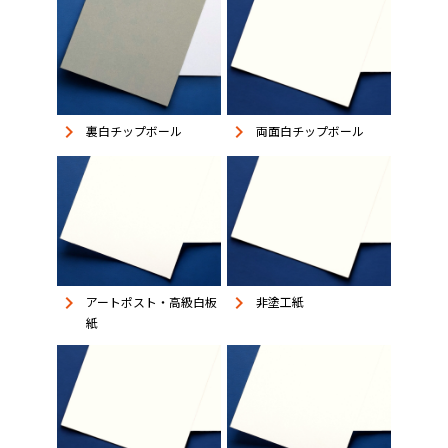
keyboard_arrow_right
keyboard_arrow_right
裏白チップボール
両面白チップボール
keyboard_arrow_right
keyboard_arrow_right
アートポスト・高級白板
非塗工紙
紙