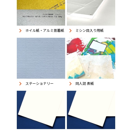
keyboard_arrow_right
keyboard_arrow_right
ホイル紙・アルミ蒸着紙
ミシン目入り用紙
keyboard_arrow_right
keyboard_arrow_right
同人誌 表紙
ステーショナリー