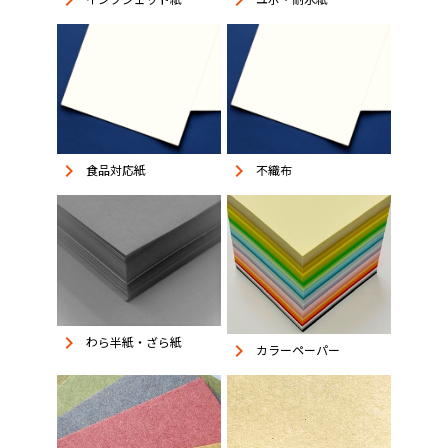
keyboard_arrow_right
keyboard_arrow_right
keyboard_arrow_right
keyboard_arrow_right
食品対応紙
不織布
keyboard_arrow_right
わら半紙・ざら紙
keyboard_arrow_right
カラーペーパー