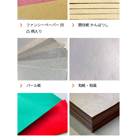
keyboard_arrow_right
keyboard_arrow_right
ファンシーペーパー 凹
間伐紙 かんばつし
凸 柄入り
keyboard_arrow_right
keyboard_arrow_right
パール紙
和紙・和風