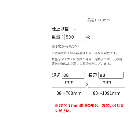
長辺1091mm
仕上げ目：
--
数量：
枚
※1枚から指定可
※表示されている数量はお買い得な既定数です。
数量をマイナスにされた場合一定数までは、元の規
定数の価格より高くなる場合がございます。
短辺
長辺
mm
mm
x
88〜788mm
88〜1091mm
※88 × 88mm未満の場合、お問い合わせ
ください。