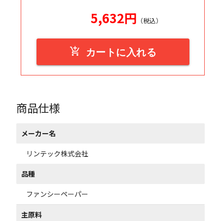
5,632
円
（税込）
add_shopping_cart
カートに入れる
商品仕様
メーカー名
リンテック株式会社
品種
ファンシーペーパー
主原料