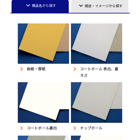
keyboard_arrow_down
keyboard_arrow_down
商品名から探す
用途・イメージから探す
keyboard_arrow_right
keyboard_arrow_right
板紙・厚紙
コートボール 表白、裏
ネズ
keyboard_arrow_right
keyboard_arrow_right
コートボール裏白
チップボール