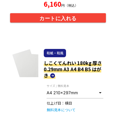
6,160
円（税込）
カートに入れる
和紙・和風
しこくてんれい 180kg 厚さ
0.29mm A3 A4 B4 B5 はが
き
サイズ / 無料見本
仕上げ目：
横目
無料見本について