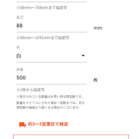
※88mm〜788mmまで指定可
長辺
mm
※88mm〜1091mmまで指定可
色
数量
枚
※1枚から指定可
※表示されている数量はお買い得な既定数です。
数量をマイナスにされた場合一定数までは、元の
規定数の価格より高くなる場合がございます。
約3～5営業日で発送
local_shipping