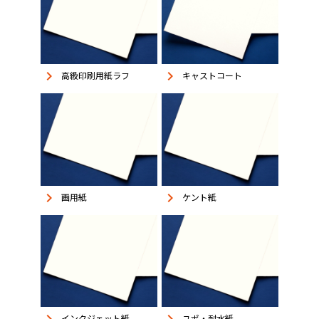
keyboard_arrow_right
keyboard_arrow_right
高級印刷用紙ラフ
キャストコート
keyboard_arrow_right
keyboard_arrow_right
画用紙
ケント紙
インクジェット紙
ユポ・耐水紙