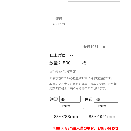
短辺
788mm
長辺1091mm
仕上げ目：
--
数量：
枚
※1枚から指定可
※表示されている数量はお買い得な既定数です。
数量をマイナスにされた場合一定数までは、元の規
定数の価格より高くなる場合がございます。
短辺
長辺
mm
mm
x
88〜788mm
88〜1091mm
※88 × 88mm未満の場合、お問い合わせ