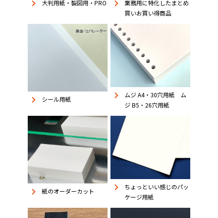
keyboard_arrow_right
keyboard_arrow_right
大判用紙・製図用・PRO
業務用に特化したまとめ
買いお買い得商品
keyboard_arrow_right
ムジ A4・30穴用紙 ム
keyboard_arrow_right
シール用紙
ジ B5・26穴用紙
keyboard_arrow_right
ちょっといい感じのパッ
keyboard_arrow_right
紙のオーダーカット
ケージ用紙