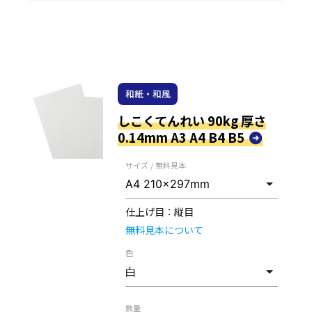
和紙・和風
しこくてんれい 90kg 厚さ
0.14mm A3 A4 B4 B5
サイズ / 無料見本
仕上げ目：
縦目
無料見本について
色
数量