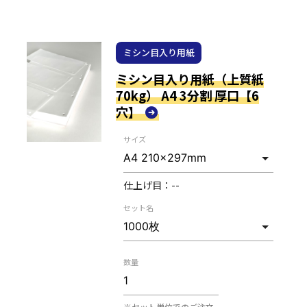
ミシン目入り用紙
ミシン目入り用紙（上質紙
70kg） A4 3分割 厚口【6
穴】
サイズ
仕上げ目：
--
セット名
数量
※セット単位でのご注文