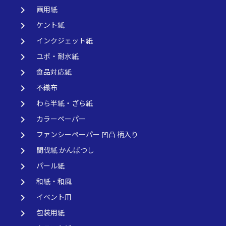
keyboard_arrow_right
画用紙
keyboard_arrow_right
ケント紙
keyboard_arrow_right
インクジェット紙
keyboard_arrow_right
ユポ・耐水紙
keyboard_arrow_right
食品対応紙
keyboard_arrow_right
不織布
keyboard_arrow_right
わら半紙・ざら紙
keyboard_arrow_right
カラーペーパー
keyboard_arrow_right
ファンシーペーパー 凹凸 柄入り
keyboard_arrow_right
間伐紙 かんばつし
keyboard_arrow_right
パール紙
keyboard_arrow_right
和紙・和風
keyboard_arrow_right
イベント用
keyboard_arrow_right
包装用紙