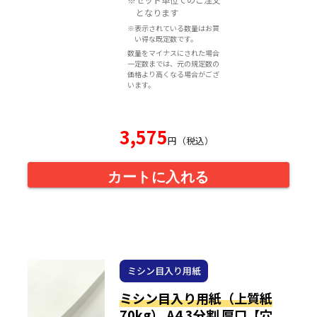
となります
※表示されている数量はお買
い得な既定数です。
数量をマイナスにされた場合
一定数までは、元の規定数の
価格より高くなる場合がござ
います。
3,575
円（税込）
カートに入れる
ミシン目入り用紙
ミシン目入り用紙（上質紙
70kg） A4 3分割 厚口【穴