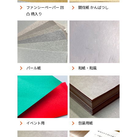
keyboard_arrow_right
keyboard_arrow_right
ファンシーペーパー 凹
間伐紙 かんばつし
凸 柄入り
keyboard_arrow_right
keyboard_arrow_right
パール紙
和紙・和風
keyboard_arrow_right
keyboard_arrow_right
イベント用
包装用紙