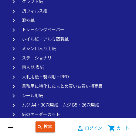
keyboard_arrow_right
クラフト紙
keyboard_arrow_right
抗ウィルス紙
keyboard_arrow_right
混抄紙
keyboard_arrow_right
トレーシングペーパー
keyboard_arrow_right
ホイル紙・アルミ蒸着紙
keyboard_arrow_right
ミシン目入り用紙
keyboard_arrow_right
ステーショナリー
keyboard_arrow_right
同人誌 表紙
keyboard_arrow_right
大判用紙・製図用・PRO
keyboard_arrow_right
業務用に特化したまとめ買いお買い得商品
keyboard_arrow_right
シール用紙
keyboard_arrow_right
ムジ A4・30穴用紙 ムジ B5・26穴用紙
keyboard_arrow_right
紙のオーダーカット
keyboard_arrow_right
ちょっといい感じのパッケージ用紙
検索
menu
search
person_outline
ログイン
shopping_cart
カート
keyboard_arrow_right
アクセサリー台紙