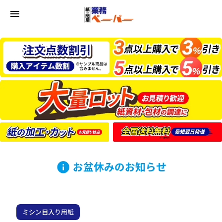
menu
お盆休みのお知らせ
info
ミシン目入り用紙