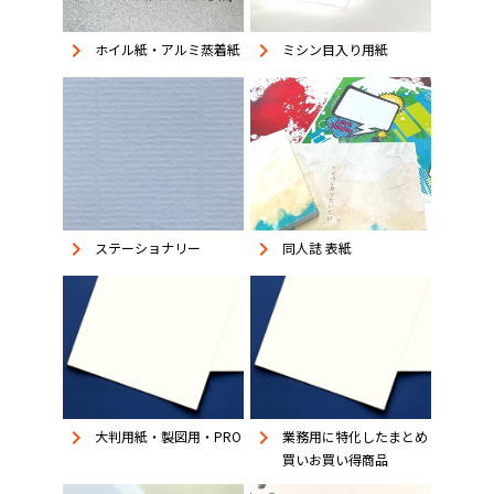
keyboard_arrow_right
keyboard_arrow_right
ホイル紙・アルミ蒸着紙
ミシン目入り用紙
keyboard_arrow_right
keyboard_arrow_right
同人誌 表紙
ステーショナリー
keyboard_arrow_right
keyboard_arrow_right
大判用紙・製図用・PRO
業務用に特化したまとめ
買いお買い得商品