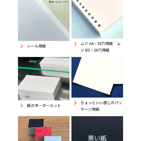
keyboard_arrow_right
ムジ A4・30穴用紙 ム
keyboard_arrow_right
シール用紙
ジ B5・26穴用紙
keyboard_arrow_right
ちょっといい感じのパッ
keyboard_arrow_right
紙のオーダーカット
ケージ用紙