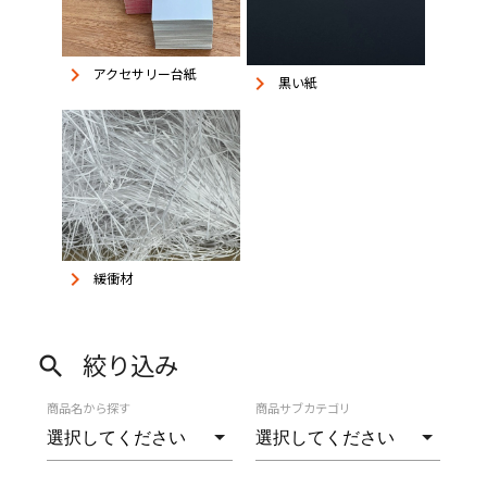
keyboard_arrow_right
アクセサリー台紙
keyboard_arrow_right
黒い紙
keyboard_arrow_right
緩衝材
絞り込み
search
商品名から探す
商品サブカテゴリ