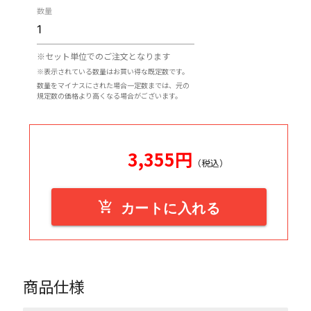
数量
※セット単位でのご注文となります
※表示されている数量はお買い得な既定数です。
数量をマイナスにされた場合一定数までは、元の
規定数の価格より高くなる場合がございます。
3,355
円
（税込）
add_shopping_cart
カートに入れる
商品仕様