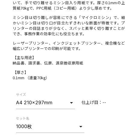
いて、手で切り離せるミシン目入り用紙です。厚さ0.1mmの上
質紙70kgで、PPC用紙（コピー用紙）より少し厚めです。
ミシン目は切り離しが容易にできる「マイクロミシン」で、細
かいミシン目は切り口が目立たずきれいな断面が特徴です。プ
リンターの目詰まりが少なく、スパッと素早く切り離すことが
でき、事務作業の効率化にも役立ちます。
レーザープリンター、インクジェットプリンター、複合機など
幅広いプリンターでの印刷が可能です。
【主な用途】
納品書、請求書、伝票、源泉徴収票用紙
【厚さ】
0.1mm （連量70kg）
サイズ
仕上げ目：
--
セット名