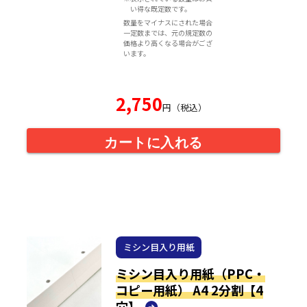
い得な既定数です。
数量をマイナスにされた場合
一定数までは、元の規定数の
価格より高くなる場合がござ
います。
2,750
円（税込）
カートに入れる
ミシン目入り用紙
ミシン目入り用紙（PPC・
コピー用紙） A4 2分割【4
穴】