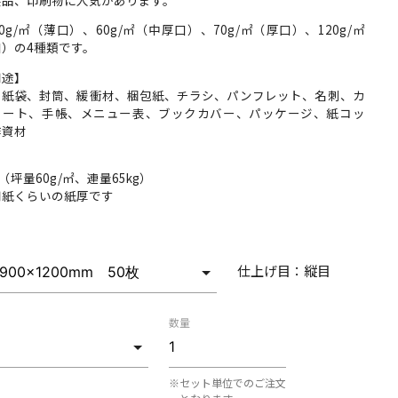
0g/㎡（薄口）、60g/㎡（中厚口）、70g/㎡（厚口）、120g/㎡
）の4種類です。
用途】
、紙袋、封筒、緩衝材、梱包紙、チラシ、パンフレット、名刺、カ
ノート、手帳、メニュー表、ブックカバー、パッケージ、紙コッ
作資材
】
m （坪量60g/㎡、連量65kg）
用紙くらいの紙厚です
仕上げ目：
縦目
数量
※セット単位でのご注文