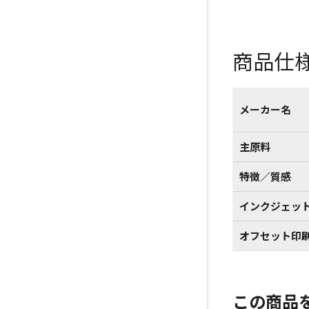
商品仕
メーカー名
主原料
特徴／質感
インクジェッ
オフセット印
この商品