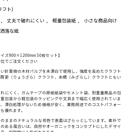
フト)
丈夫で破れにくい
軽量包装紙
小さな商品向け
,
,
,
洒落な紙
イズ900×1200mm 50枚セット】
単位でご注文ください
長い針葉樹の木材パルプを未漂白で使用し、強度を高めたクラフト
。両更（りょうざら）クラフト、未晒（みざらし）クラフトともい
。
破れにくく、ガムテープの原紙紙袋やセメント袋、耐重量商品の包
ど重包装から軽包装のラッピングや文具まで幅広く使用されていま
た、漂白処理がないため価格が安く、業務用途でのコストパフォー
にも優れます。
そのままのナチュラルな茶色で表面はざらっとしています。素朴で
りのある風合いは、自然やオーガニックをコンセプトにしたデザイ
製品、印刷物に人気があります。