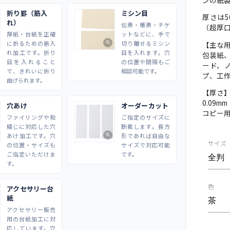
折り罫（筋入
ミシン目
厚さは5
れ）
伝票・帳票・チケ
（超厚口
厚紙・台紙を正確
ットなどに、手で
に折るための筋入
切り離せるミシン
【主な
zoom_in
れ加工です。折り
目を入れます。穴
包装紙
目を入れること
の位置や間隔もご
ード、
で、きれいに折り
相談可能です。
プ、工
曲げられます。
【厚さ
0.09m
穴あけ
オーダーカット
コピー
ファイリングや和
ご指定のサイズに
綴じに対応した穴
断裁します。長方
あけ加工です。穴
形であれば自由な
zoom_in
サイズ
の位置・サイズも
サイズで対応可能
ご指定いただけま
です。
す。
色
アクセサリー台
紙
アクセサリー販売
用の台紙加工に対
応しています。穴