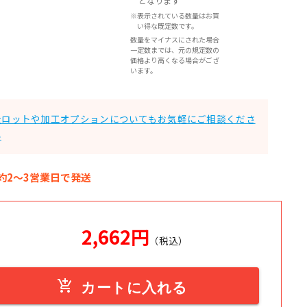
となります
※表示されている数量はお買
い得な既定数です。
数量をマイナスにされた場合
一定数までは、元の規定数の
価格より高くなる場合がござ
います。
大ロットや加工オプションについてもお気軽にご相談くださ
い
約2～3営業日で発送
2,662
円
（税込）
add_shopping_cart
カートに入れる