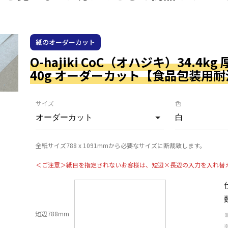
紙のオーダーカット
O-hajiki CoC（オハジキ）34.4kg
40g オーダーカット【食品包装用
サイズ
色
全紙サイズ788 x 1091mmから必要なサイズに断裁致します。
＜ご注意＞紙目を指定されないお客様は、短辺×長辺の入力を入れ替
短辺788mm