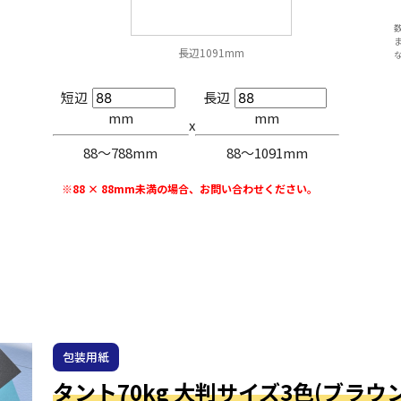
長辺1091mm
短辺
長辺
mm
mm
x
88〜788mm
88〜1091mm
※88 × 88mm未満の場合、お問い合わせください。
包装用紙
タント70kg 大判サイズ3色(ブラ