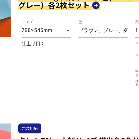
グレー）各2枚セット
サイズ
色
数
仕上げ目：
--
※
※
数
場
規
る
包装用紙