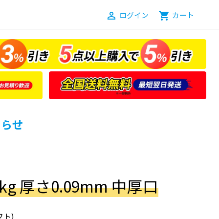
person_outline
ログイン
shopping_cart
カート
知らせ
g 厚さ0.09mm 中厚口
ト)