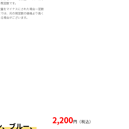
既定数です。
数量をマイナスにされた場合一定数
までは、元の規定数の価格より高く
なる場合がございます。
2,200
円（税込）
ウン、ブルー、