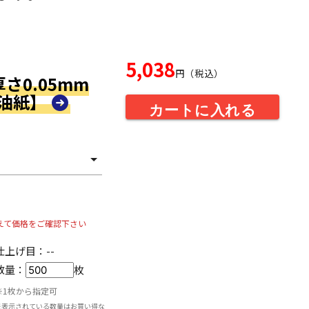
5,038
円（税込）
 厚さ0.05mm
耐油紙】
カートに入れる
えて価格をご確認下さい
仕上げ目：
--
数量：
枚
※1枚から指定可
※表示されている数量はお買い得な