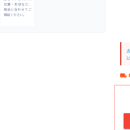
位置・形状など、
用途に合わせてご
相談ください。
local_shipping