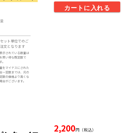
カートに入れる
量
セット単位でのご
注文となります
表示されている数量は
お買い得な既定数で
す。
量をマイナスにされた
合一定数までは、元の
定数の価格より高くな
場合がございます。
2,200
円（税込）