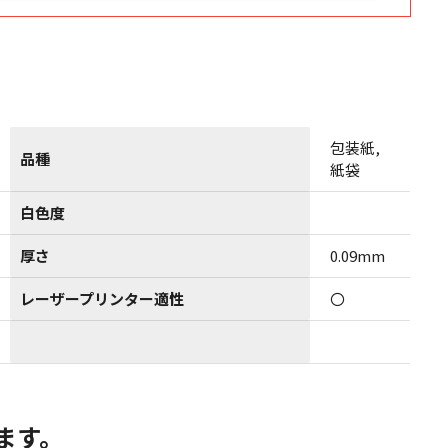
包装紙,
品種
紙袋
白色度
厚さ
0.09mm
レーザープリンター適性
〇
ます。