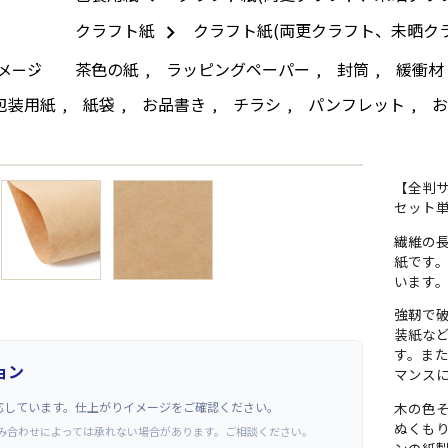
クラフト紙
クラフト紙(両更クラフト、未晒クラ
茶色の紙
ラッピングペーパー
封筒
緩衝材
メージ
,
,
,
包装用紙
紙袋
お品書き
チラシ
パンフレット
お
,
,
,
,
,
→
【全判サ
セット
繊維の
紙です
います
強靭で
装紙な
す。ま
ョン
マンス
応しています。仕上がりイメージをご確認ください。
木の色
ぬくも
み合わせによっては承れない場合があります。ご相談ください。
ンの紙