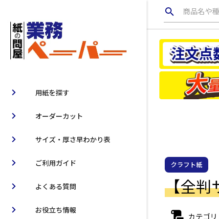
search
商品名や
chevron_right
用紙を探す
chevron_right
オーダーカット
chevron_right
サイズ・厚さ早わかり表
chevron_right
ご利用ガイド
クラフト紙
【全判サ
chevron_right
よくある質問
chevron_right
お役立ち情報
カテゴリ