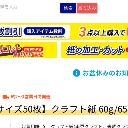
種類を入力
絞り込み
お盆休みのお
info
約2～3営業日で発送
local_shipping
イズ50枚】クラフト紙 60g/65k
包装用紙
クラフト紙(両更クラフト、未晒クラフ