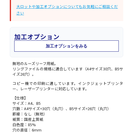
大ロットや加工オプションについてもお気軽にご相談くだ
さい
加工オプション
加工オプションをみる
無地のルーズリーフ用紙。
リングファイルの規格に適合しています（A4サイズ30穴、B5サ
イズ26穴）。
コピー機での印刷に適しています。インクジェットプリンタ
ー、レーザープリンターに対応しています。
【仕様】
サイズ：A4、B5
穴数：A4サイズ=30穴（丸穴）、B5サイズ=26穴（丸穴）
罫線：なし（無地）
紙質：国産上質紙
白色度：85%
穴の直径：6ｍｍ