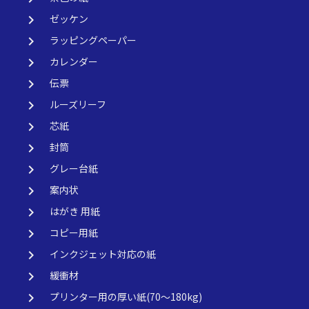
keyboard_arrow_right
ゼッケン
keyboard_arrow_right
ラッピングペーパー
keyboard_arrow_right
カレンダー
keyboard_arrow_right
伝票
keyboard_arrow_right
ルーズリーフ
keyboard_arrow_right
芯紙
keyboard_arrow_right
封筒
keyboard_arrow_right
グレー台紙
keyboard_arrow_right
案内状
keyboard_arrow_right
はがき 用紙
keyboard_arrow_right
コピー用紙
keyboard_arrow_right
インクジェット対応の紙
keyboard_arrow_right
緩衝材
keyboard_arrow_right
プリンター用の厚い紙(70～180kg)