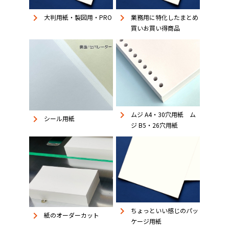
keyboard_arrow_right
keyboard_arrow_right
大判用紙・製図用・PRO
業務用に特化したまとめ
買いお買い得商品
keyboard_arrow_right
ムジ A4・30穴用紙 ム
keyboard_arrow_right
シール用紙
ジ B5・26穴用紙
keyboard_arrow_right
ちょっといい感じのパッ
keyboard_arrow_right
紙のオーダーカット
ケージ用紙