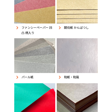
keyboard_arrow_right
keyboard_arrow_right
ファンシーペーパー 凹
間伐紙 かんばつし
凸 柄入り
keyboard_arrow_right
keyboard_arrow_right
パール紙
和紙・和風