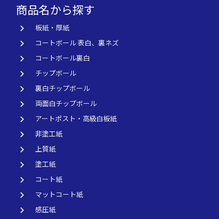
商品名から探す
keyboard_arrow_right
板紙・厚紙
keyboard_arrow_right
コートボール 表白、裏ネズ
keyboard_arrow_right
コートボール裏白
keyboard_arrow_right
チップボール
keyboard_arrow_right
裏白チップボール
keyboard_arrow_right
両面白チップボール
keyboard_arrow_right
アートポスト・高級白板紙
keyboard_arrow_right
非塗工紙
keyboard_arrow_right
上質紙
keyboard_arrow_right
塗工紙
keyboard_arrow_right
コート紙
keyboard_arrow_right
マットコート紙
keyboard_arrow_right
感圧紙