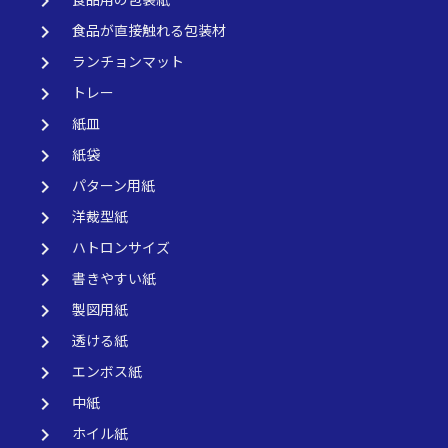
keyboard_arrow_right
keyboard_arrow_right
食品が直接触れる包装材
keyboard_arrow_right
ランチョンマット
keyboard_arrow_right
トレー
keyboard_arrow_right
紙皿
keyboard_arrow_right
紙袋
keyboard_arrow_right
パターン用紙
keyboard_arrow_right
洋裁型紙
keyboard_arrow_right
ハトロンサイズ
keyboard_arrow_right
書きやすい紙
keyboard_arrow_right
製図用紙
keyboard_arrow_right
透ける紙
keyboard_arrow_right
エンボス紙
keyboard_arrow_right
中紙
keyboard_arrow_right
ホイル紙