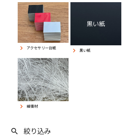
keyboard_arrow_right
アクセサリー台紙
keyboard_arrow_right
黒い紙
keyboard_arrow_right
緩衝材
絞り込み
search