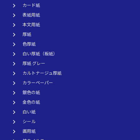
keyboard_arrow_right
カード紙
keyboard_arrow_right
表紙用紙
keyboard_arrow_right
本文用紙
keyboard_arrow_right
厚紙
keyboard_arrow_right
色厚紙
keyboard_arrow_right
白い厚紙（板紙）
keyboard_arrow_right
厚紙 グレー
keyboard_arrow_right
カルトナージュ厚紙
keyboard_arrow_right
カラーペーパー
keyboard_arrow_right
銀色の紙
keyboard_arrow_right
金色の紙
keyboard_arrow_right
白い紙
keyboard_arrow_right
シール
keyboard_arrow_right
画用紙