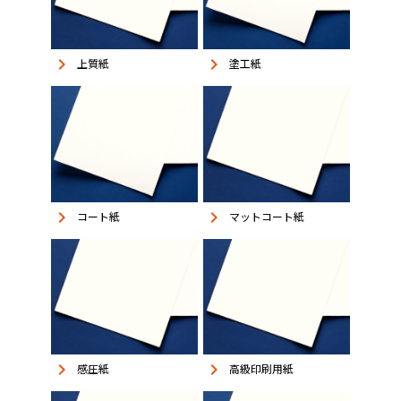
keyboard_arrow_right
keyboard_arrow_right
上質紙
塗工紙
keyboard_arrow_right
keyboard_arrow_right
コート紙
マットコート紙
keyboard_arrow_right
keyboard_arrow_right
感圧紙
高級印刷用紙