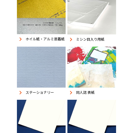
keyboard_arrow_right
keyboard_arrow_right
ホイル紙・アルミ蒸着紙
ミシン目入り用紙
keyboard_arrow_right
keyboard_arrow_right
同人誌 表紙
ステーショナリー