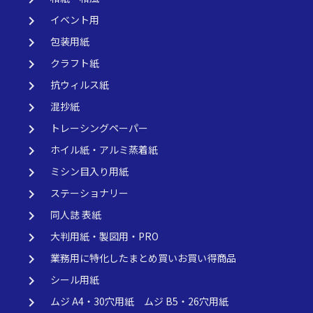
keyboard_arrow_right
イベント用
keyboard_arrow_right
包装用紙
keyboard_arrow_right
クラフト紙
keyboard_arrow_right
抗ウィルス紙
keyboard_arrow_right
混抄紙
keyboard_arrow_right
トレーシングペーパー
keyboard_arrow_right
ホイル紙・アルミ蒸着紙
keyboard_arrow_right
ミシン目入り用紙
keyboard_arrow_right
ステーショナリー
keyboard_arrow_right
同人誌 表紙
keyboard_arrow_right
大判用紙・製図用・PRO
keyboard_arrow_right
業務用に特化したまとめ買いお買い得商品
keyboard_arrow_right
シール用紙
keyboard_arrow_right
ムジ A4・30穴用紙 ムジ B5・26穴用紙