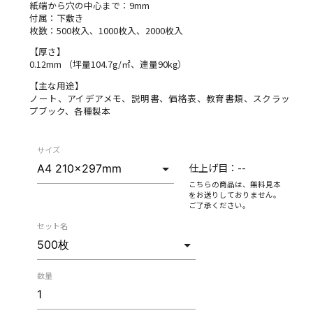
紙端から穴の中心まで：9mm
付属：下敷き
枚数：500枚入、1000枚入、2000枚入
【厚さ】
0.12mm （坪量104.7g/㎡、連量90kg）
【主な用途】
ノート、アイデアメモ、説明書、価格表、教育書類、スクラッ
プブック、各種製本
サイズ
仕上げ目：
--
こちらの商品は、無料見本
をお送りしておりません。
ご了承ください。
セット名
数量