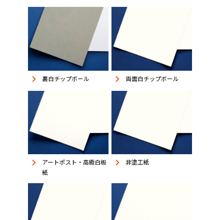
keyboard_arrow_right
keyboard_arrow_right
裏白チップボール
両面白チップボール
keyboard_arrow_right
keyboard_arrow_right
アートポスト・高級白板
非塗工紙
紙