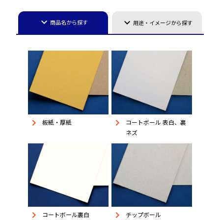
keyboard_arrow_down
keyboard_arrow_down
商品名から探す
用途・イメージから探す
keyboard_arrow_right
keyboard_arrow_right
板紙・厚紙
コートボール 表白、裏
ネズ
keyboard_arrow_right
keyboard_arrow_right
コートボール裏白
チップボール