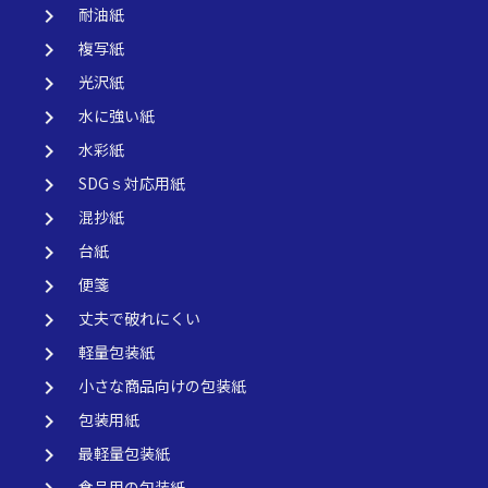
keyboard_arrow_right
耐油紙
keyboard_arrow_right
複写紙
keyboard_arrow_right
光沢紙
keyboard_arrow_right
水に強い紙
keyboard_arrow_right
水彩紙
keyboard_arrow_right
SDGｓ対応用紙
keyboard_arrow_right
混抄紙
keyboard_arrow_right
台紙
keyboard_arrow_right
便箋
keyboard_arrow_right
丈夫で破れにくい
keyboard_arrow_right
軽量包装紙
keyboard_arrow_right
小さな商品向けの包装紙
keyboard_arrow_right
包装用紙
keyboard_arrow_right
最軽量包装紙
食品用の包装紙