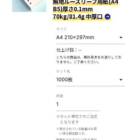
無地ルーズリーフ用紙(A4
B5)厚さ0.1mm
70kg/81.4g 中厚口
サイズ
仕上げ目：
--
こちらの商品は、無料見本をお送りしてお
りません。ご了承ください。
セット名
数量
※セット単位でのご注文
となります
※表示されている数量はお買
い得な既定数です。
数量をマイナスにされた場合