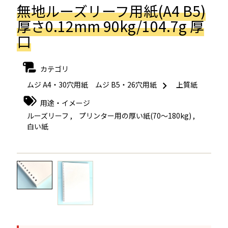
無地ルーズリーフ用紙(A4 B5)
厚さ0.12mm 90kg/104.7g 厚
口
カテゴリ
ムジ A4・30穴用紙 ムジ B5・26穴用紙
上質紙
用途・イメージ
ルーズリーフ
,
プリンター用の厚い紙(70～180kg)
,
白い紙
←
→