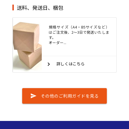
送料、発送日、梱包
規格サイズ（A4・B5サイズなど）
はご注文後、2～3日で発送いたしま
す。
オーダー...
keyboard_arrow_right
詳しくはこちら
send
その他のご利用ガイドを見る