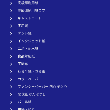
keyboard_arrow_right
高級印刷用紙
keyboard_arrow_right
高級印刷用紙ラフ
keyboard_arrow_right
キャストコート
keyboard_arrow_right
画用紙
keyboard_arrow_right
ケント紙
keyboard_arrow_right
インクジェット紙
keyboard_arrow_right
ユポ・耐水紙
keyboard_arrow_right
食品対応紙
keyboard_arrow_right
不織布
keyboard_arrow_right
わら半紙・ざら紙
keyboard_arrow_right
カラーペーパー
keyboard_arrow_right
ファンシーペーパー 凹凸 柄入り
keyboard_arrow_right
間伐紙 かんばつし
keyboard_arrow_right
パール紙
keyboard_arrow_right
和紙・和風