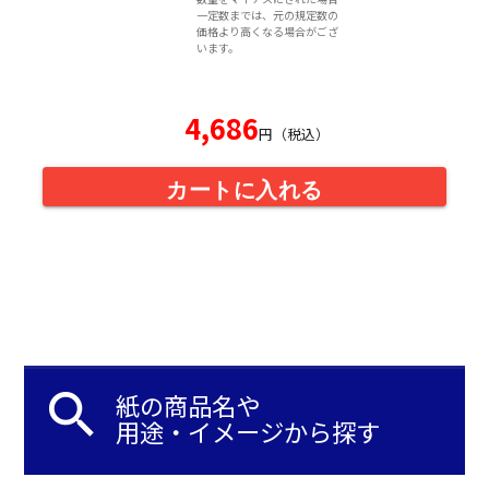
一定数までは、元の規定数の
価格より高くなる場合がござ
います。
4,686
円（税込）
カートに入れる
search
紙の商品名や
用途・イメージから探す