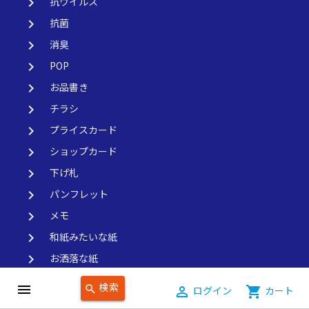
keyboard_arrow_right
抗ウイルス
keyboard_arrow_right
抗菌
keyboard_arrow_right
消臭
keyboard_arrow_right
POP
keyboard_arrow_right
お品書き
keyboard_arrow_right
チラシ
keyboard_arrow_right
プライスカード
keyboard_arrow_right
ショップカード
keyboard_arrow_right
下げ札
keyboard_arrow_right
パンフレット
keyboard_arrow_right
メモ
keyboard_arrow_right
和紙みたいな紙
keyboard_arrow_right
お洒落な紙
keyboard_arrow_right
かぶせ紙
検索
menu
search
person_outline
ログイン
shopping_cart
カート
keyboard_arrow_right
プリンター用の紙（普通の厚さ、55kg）