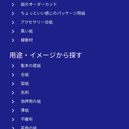
keyboard_arrow_right
紙のオーダーカット
keyboard_arrow_right
ちょっといい感じのパッケージ用紙
keyboard_arrow_right
アクセサリー台紙
keyboard_arrow_right
黒い紙
keyboard_arrow_right
緩衝材
用途・イメージから探す
keyboard_arrow_right
製本の底紙
keyboard_arrow_right
合紙
keyboard_arrow_right
型紙
keyboard_arrow_right
名刺
keyboard_arrow_right
箔押用の紙
keyboard_arrow_right
薄紙
keyboard_arrow_right
不織布
keyboard_arrow_right
茶色の紙