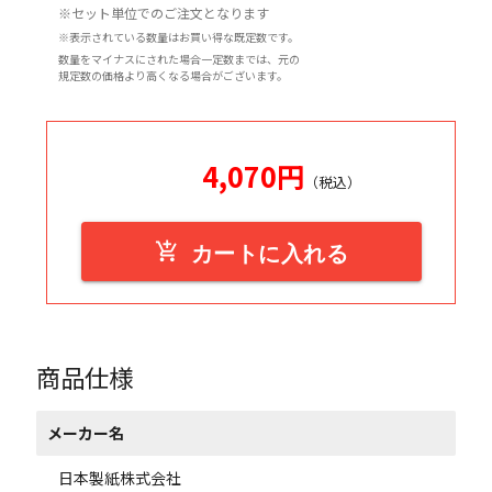
※セット単位でのご注文となります
※表示されている数量はお買い得な既定数です。
数量をマイナスにされた場合一定数までは、元の
規定数の価格より高くなる場合がございます。
4,070
円
（税込）
add_shopping_cart
カートに入れる
商品仕様
メーカー名
日本製紙株式会社