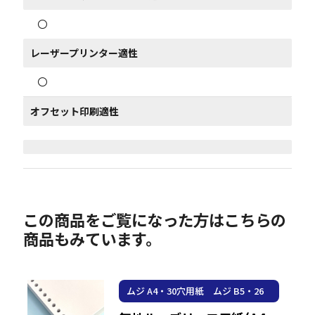
〇
レーザープリンター適性
〇
オフセット印刷適性
この商品をご覧になった方はこちらの
商品もみています。
ムジ A4・30穴用紙 ムジ B5・26
穴用紙