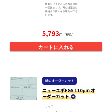
数量をマイナスにされた場合
一定数までは、元の規定数の
価格より高くなる場合がござ
います。
5,793
円（税込）
カートに入れる
紙のオーダーカット
ニューユポFGS 110μm オ
ーダーカット
サイズ