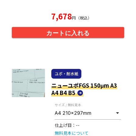
7,678
円（税込）
カートに入れる
ユポ・耐水紙
ニューユポFGS 150μm A3
A4 B4 B5
サイズ / 無料見本
仕上げ目：
--
無料見本について