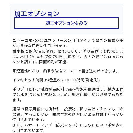
加工オプション
加工オプションをみる
ニューユポFGSはユポシリーズの汎用タイプで厚さの種類が多
く、多様な用途に使用できます。
耐水性と耐久性に優れ、破れにくく、折り曲げても復元しま
す。水回りや屋外での使用も可能です。表面の光沢は両面とも
マット調です。両面印刷が可能。
筆記適性があり、鉛筆や油性マーカーで書き込みができます。
インキセット時間は4色重ねで10～16時間(測定例)。
ポリプロピレン樹脂が主原料で森林資源を使用せず、製造工程
では水をほとんど使わないため、環境に優しい合成紙でもあり
ます。
選挙の投票用紙にも使われ、投票箱に折り曲げて入れてもすぐ
に復元することから、開票作業の効率化が図られ数十年前から
使用されています。
また、ハザードマップ（防災マップ）にも水に強いユポが多く
使用されています。