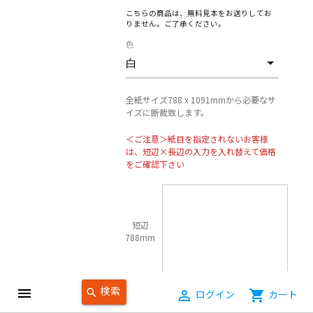
こちらの商品は、無料見本をお送りしてお
りません。ご了承ください。
色
全紙サイズ788 x 1091mmから必要なサ
イズに断裁致します。
＜ご注意＞紙目を指定されないお客様
は、短辺×長辺の入力を入れ替えて価格
をご確認下さい
短辺
788mm
検索
menu
長辺1091mm
search
person_outline
ログイン
shopping_cart
カート
仕上げ目：
--