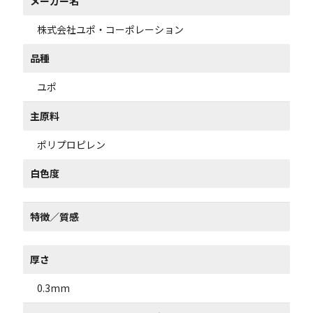
メーカー名
株式会社ユポ・コーポレーション
品種
ユポ
主原料
ポリプロピレン
白色度
特徴／質感
厚さ
0.3mm