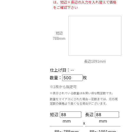
は、短辺×長辺の入力を入れ替えて価格
をご確認下さい
短辺
788mm
長辺1091mm
仕上げ目：
--
数量：
枚
※1枚から指定可
※表示されている数量はお買い得な既定数です。
数量をマイナスにされた場合一定数までは、元の規
定数の価格より高くなる場合がございます。
短辺
長辺
mm
mm
x
88〜788mm
88〜1091mm