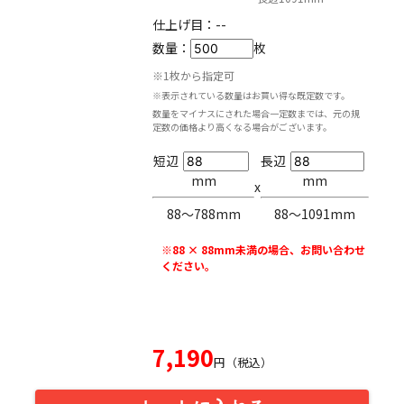
仕上げ目：
--
数量：
枚
※1枚から指定可
※表示されている数量はお買い得な既定数です。
数量をマイナスにされた場合一定数までは、元の規
定数の価格より高くなる場合がございます。
短辺
長辺
mm
mm
x
88〜788mm
88〜1091mm
※88 × 88mm未満の場合、お問い合わせ
ください。
7,190
円（税込）