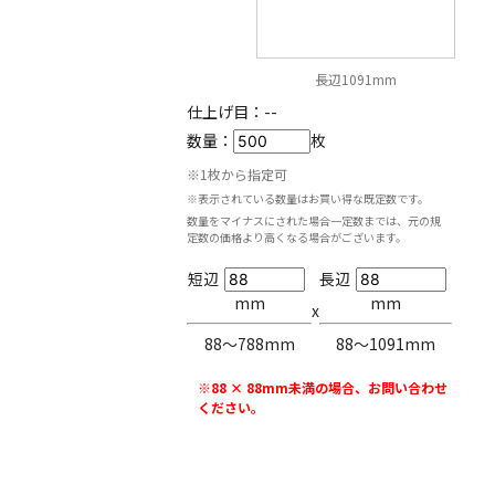
長辺1091mm
仕上げ目：
--
数量：
枚
※1枚から指定可
※表示されている数量はお買い得な既定数です。
数量をマイナスにされた場合一定数までは、元の規
定数の価格より高くなる場合がございます。
短辺
長辺
mm
mm
x
88〜788mm
88〜1091mm
※88 × 88mm未満の場合、お問い合わせ
ください。