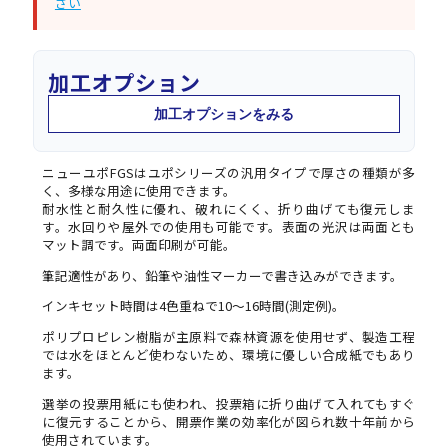
さい
加工オプション
加工オプションをみる
ニューユポFGSはユポシリーズの汎用タイプで厚さの種類が多
く、多様な用途に使用できます。
耐水性と耐久性に優れ、破れにくく、折り曲げても復元しま
す。水回りや屋外での使用も可能です。表面の光沢は両面とも
マット調です。両面印刷が可能。
筆記適性があり、鉛筆や油性マーカーで書き込みができます。
インキセット時間は4色重ねで10～16時間(測定例)。
ポリプロピレン樹脂が主原料で森林資源を使用せず、製造工程
では水をほとんど使わないため、環境に優しい合成紙でもあり
ます。
選挙の投票用紙にも使われ、投票箱に折り曲げて入れてもすぐ
に復元することから、開票作業の効率化が図られ数十年前から
使用されています。