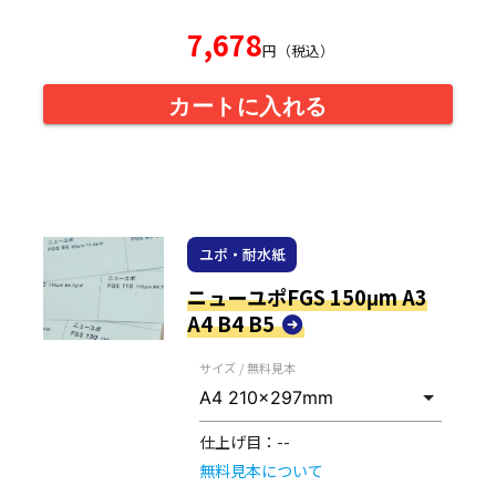
7,678
円（税込）
カートに入れる
ユポ・耐水紙
ニューユポFGS 150μm A3
A4 B4 B5
サイズ / 無料見本
仕上げ目：
--
無料見本について