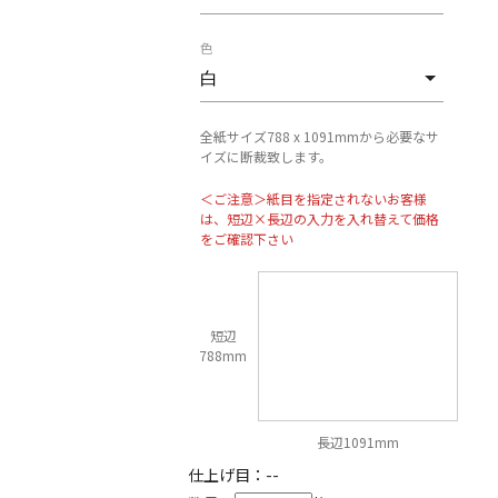
色
全紙サイズ788 x 1091mmから必要なサ
イズに断裁致します。
＜ご注意＞紙目を指定されないお客様
は、短辺×長辺の入力を入れ替えて価格
をご確認下さい
短辺
788mm
長辺1091mm
仕上げ目：
--