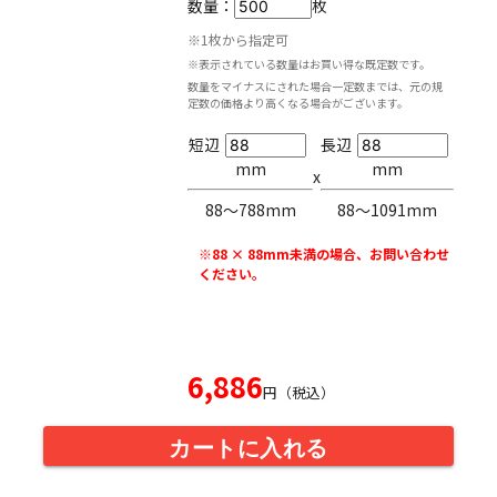
数量：
枚
※1枚から指定可
※表示されている数量はお買い得な既定数です。
数量をマイナスにされた場合一定数までは、元の規
定数の価格より高くなる場合がございます。
短辺
長辺
mm
mm
x
88〜788mm
88〜1091mm
※88 × 88mm未満の場合、お問い合わせ
ください。
6,886
円（税込）
カートに入れる