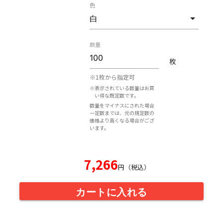
色
数量
枚
※1枚から指定可
※表示されている数量はお買
い得な既定数です。
数量をマイナスにされた場合
一定数までは、元の規定数の
価格より高くなる場合がござ
います。
7,266
円（税込）
カートに入れる