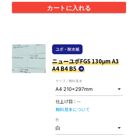
カートに入れる
ユポ・耐水紙
ニューユポFGS 130μm A3
A4 B4 B5
サイズ / 無料見本
仕上げ目：
--
無料見本について
色