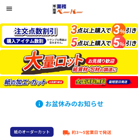
menu
お盆休みのお知らせ
info
紙のオーダーカット
約3～5営業日で発送
local_shipping