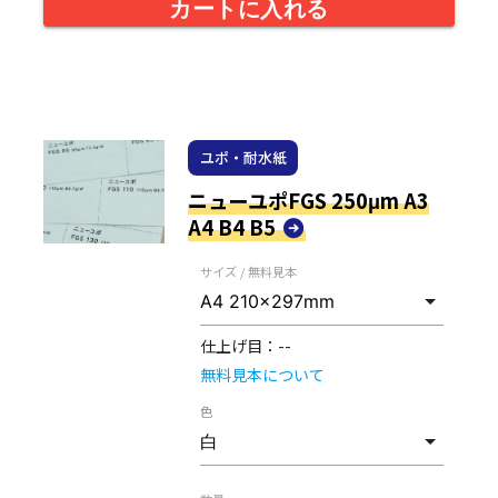
カートに入れる
ユポ・耐水紙
ニューユポFGS 250μm A3
A4 B4 B5
サイズ / 無料見本
仕上げ目：
--
無料見本について
色