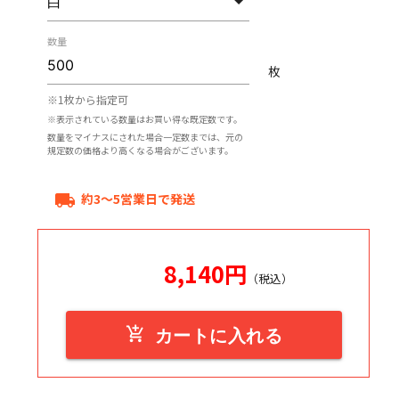
数量
枚
※1枚から指定可
※表示されている数量はお買い得な既定数です。
数量をマイナスにされた場合一定数までは、元の
規定数の価格より高くなる場合がございます。
約3～5営業日で発送
local_shipping
8,140
円
（税込）
add_shopping_cart
カートに入れる