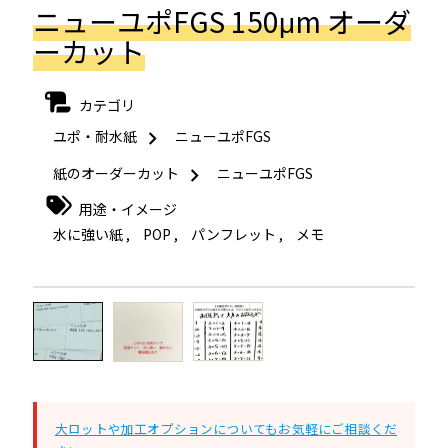
ニューユポFGS 150μm オーダ
ーカット
カテゴリ
ユポ・耐水紙
ニューユポFGS
紙のオーダーカット
ニューユポFGS
用途・イメージ
水に強い紙
,
POP
,
パンフレット
,
メモ
←
→
大ロットや加工オプションについてもお気軽にご相談くだ