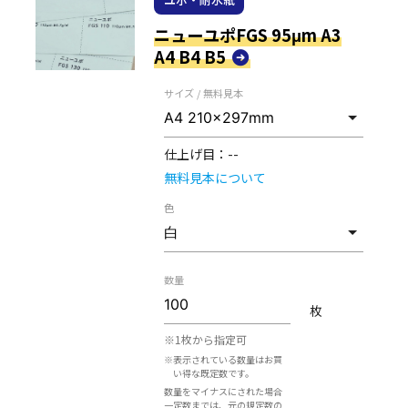
ニューユポFGS 95μm A3
A4 B4 B5
サイズ / 無料見本
仕上げ目：
--
無料見本について
色
数量
枚
※1枚から指定可
※表示されている数量はお買
い得な既定数です。
数量をマイナスにされた場合
一定数までは、元の規定数の