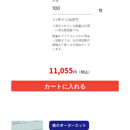
数量
枚
※1枚から指定可
※表示されている数量はお買
い得な既定数です。
数量をマイナスにされた場合
一定数までは、元の規定数の
価格より高くなる場合がござ
います。
11,055
円（税込）
カートに入れる
紙のオーダーカット