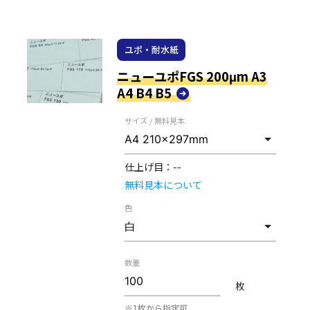
ユポ・耐水紙
ニューユポFGS 200μm A3
A4 B4 B5
サイズ / 無料見本
仕上げ目：
--
無料見本について
色
数量
枚
※1枚から指定可