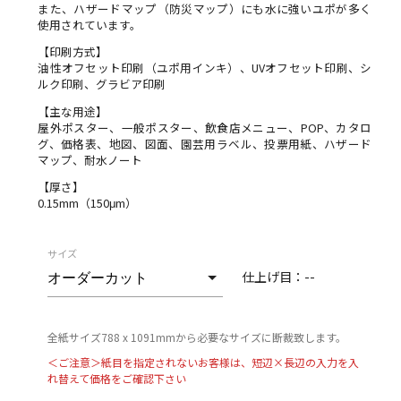
また、ハザードマップ（防災マップ）にも水に強いユポが多く
使用されています。
【印刷方式】
油性オフセット印刷（ユポ用インキ）、UVオフセット印刷、シ
ルク印刷、グラビア印刷
【主な用途】
屋外ポスター、一般ポスター、飲食店メニュー、POP、カタロ
グ、価格表、地図、図面、園芸用ラベル、投票用紙、ハザード
マップ、耐水ノート
【厚さ】
0.15mm（150μm）
サイズ
仕上げ目：
--
全紙サイズ788 x 1091mmから必要なサイズに断裁致します。
＜ご注意＞紙目を指定されないお客様は、短辺×長辺の入力を入
れ替えて価格をご確認下さい