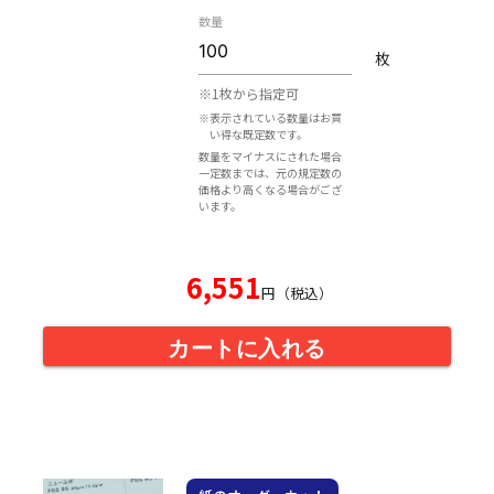
数量
枚
※1枚から指定可
※表示されている数量はお買
い得な既定数です。
数量をマイナスにされた場合
一定数までは、元の規定数の
価格より高くなる場合がござ
います。
6,551
円（税込）
カートに入れる