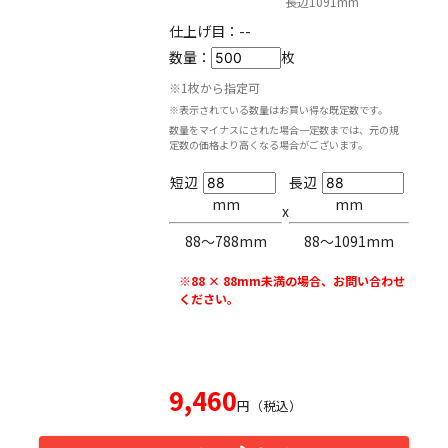
長辺1091mm
仕上げ目：
--
数量：
枚
※1枚から指定可
※表示されている数量はお買い得な既定数です。
数量をマイナスにされた場合一定数までは、元の規
定数の価格より高くなる場合がございます。
短辺
長辺
mm
mm
x
88〜788mm
88〜1091mm
※88 × 88mm未満の場合、お問い合わせ
ください。
9,460
円（税込）