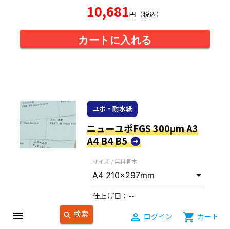
10,681
円（税込）
カートに入れる
ユポ・耐水紙
ニューユポFGS 300μm A3
A4 B4 B5
サイズ / 無料見本
仕上げ目：
--
無料見本について
検索
menu
search
person_outline
ログイン
shopping_cart
カート
色