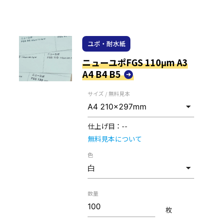
ユポ・耐水紙
ニューユポFGS 110μm A3
A4 B4 B5
サイズ / 無料見本
仕上げ目：
--
無料見本について
色
数量
枚