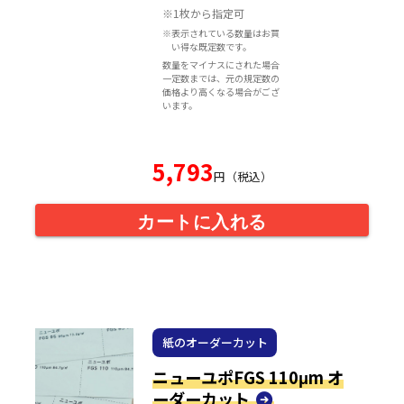
※1枚から指定可
※表示されている数量はお買
い得な既定数です。
数量をマイナスにされた場合
一定数までは、元の規定数の
価格より高くなる場合がござ
います。
5,793
円（税込）
カートに入れる
紙のオーダーカット
ニューユポFGS 110μm オ
ーダーカット