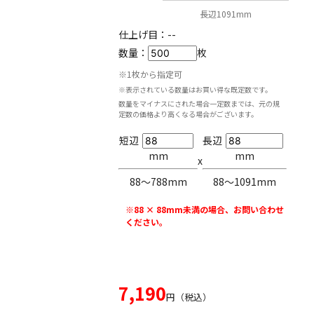
長辺1091mm
仕上げ目：
--
数量：
枚
※1枚から指定可
※表示されている数量はお買い得な既定数です。
数量をマイナスにされた場合一定数までは、元の規
定数の価格より高くなる場合がございます。
短辺
長辺
mm
mm
x
88〜788mm
88〜1091mm
※88 × 88mm未満の場合、お問い合わせ
ください。
7,190
円（税込）