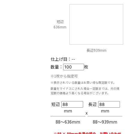
短辺
636mm
長辺939mm
仕上げ目：
--
数量：
枚
※1枚から指定可
※表示されている数量はお買い得な既定数です。
数量をマイナスにされた場合一定数までは、元の規
定数の価格より高くなる場合がございます。
短辺
長辺
mm
mm
x
88〜636mm
88〜939mm
※88 × 88mm未満の場合、お問い合わせ