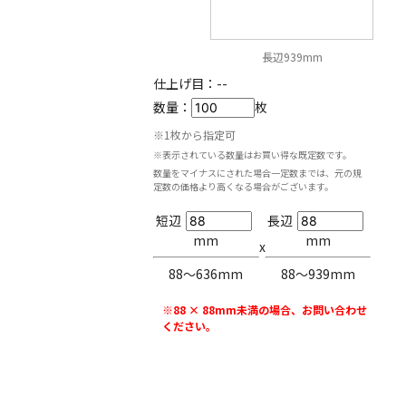
長辺939mm
仕上げ目：
--
数量：
枚
※1枚から指定可
※表示されている数量はお買い得な既定数です。
数量をマイナスにされた場合一定数までは、元の規
定数の価格より高くなる場合がございます。
短辺
長辺
mm
mm
x
88〜636mm
88〜939mm
※88 × 88mm未満の場合、お問い合わせ
ください。