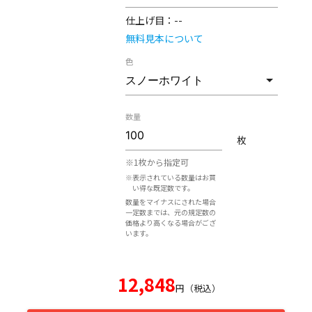
仕上げ目：
--
無料見本について
色
数量
枚
※1枚から指定可
※表示されている数量はお買
い得な既定数です。
数量をマイナスにされた場合
一定数までは、元の規定数の
価格より高くなる場合がござ
います。
12,848
円（税込）