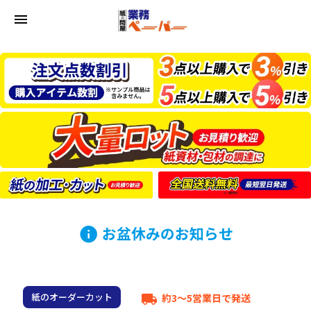
menu
お盆休みのお知らせ
info
紙のオーダーカット
約3～5営業日で発送
local_shipping