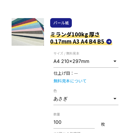
パール紙
ミランダ100kg 厚さ
0.17mm A3 A4 B4 B5
サイズ / 無料見本
仕上げ目：
--
無料見本について
色
数量
枚