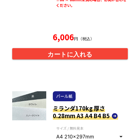
ください。
6,006
円（税込）
カートに入れる
パール紙
ミランダ170kg 厚さ
0.28mm A3 A4 B4 B5
サイズ / 無料見本