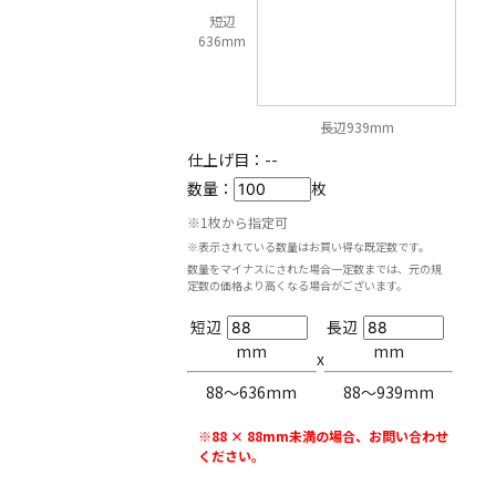
短辺
636mm
長辺939mm
仕上げ目：
--
数量：
枚
※1枚から指定可
※表示されている数量はお買い得な既定数です。
数量をマイナスにされた場合一定数までは、元の規
定数の価格より高くなる場合がございます。
短辺
長辺
mm
mm
x
88〜636mm
88〜939mm
※88 × 88mm未満の場合、お問い合わせ
ください。