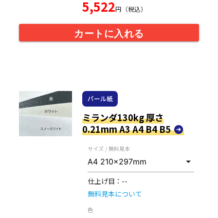
5,522
円（税込）
カートに入れる
パール紙
ミランダ130kg 厚さ
0.21mm A3 A4 B4 B5
サイズ / 無料見本
仕上げ目：
--
無料見本について
色