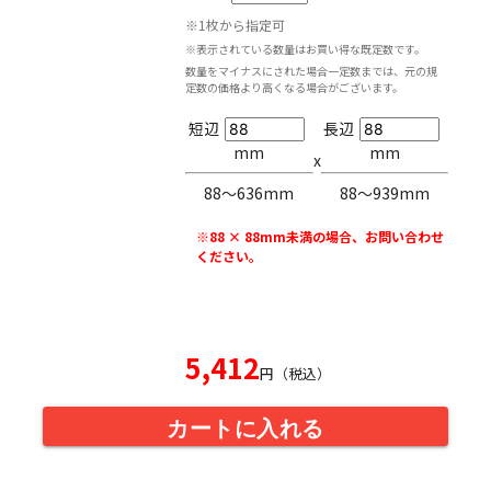
※1枚から指定可
※表示されている数量はお買い得な既定数です。
数量をマイナスにされた場合一定数までは、元の規
定数の価格より高くなる場合がございます。
短辺
長辺
mm
mm
x
88〜636mm
88〜939mm
※88 × 88mm未満の場合、お問い合わせ
ください。
5,412
円（税込）
カートに入れる