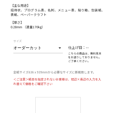
【主な用途】
招待状、プログラム表、名刺、メニュー表、貼り箱、包装紙、
表紙、ペーパークラフト
【厚さ】
0.28mm （連量170kg）
サイズ
仕上げ目：
--
こちらの商品は、無料見本
をお送りしておりません。
ご了承ください。
全紙サイズ636 x 939mmから必要なサイズに断裁致します。
＜ご注意＞紙目を指定されないお客様は、短辺×長辺の入力を入
れ替えて価格をご確認下さい