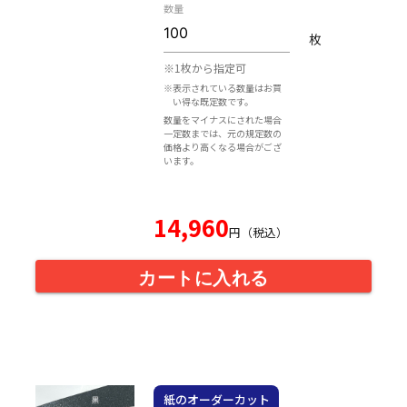
数量
枚
※1枚から指定可
※表示されている数量はお買
い得な既定数です。
数量をマイナスにされた場合
一定数までは、元の規定数の
価格より高くなる場合がござ
います。
14,960
円（税込）
カートに入れる
紙のオーダーカット