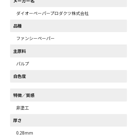
メーカー名
ダイオーペーパープロダクツ株式会社
品種
ファンシーペーパー
主原料
パルプ
白色度
特徴／質感
非塗工
厚さ
0.28mm