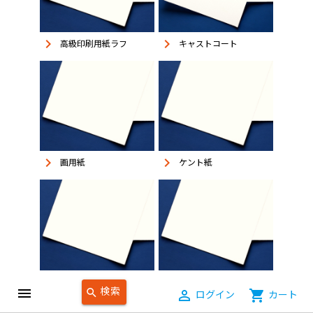
keyboard_arrow_right
keyboard_arrow_right
高級印刷用紙ラフ
キャストコート
keyboard_arrow_right
keyboard_arrow_right
画用紙
ケント紙
keyboard_arrow_right
keyboard_arrow_right
インクジェット紙
ユポ・耐水紙
検索
menu
search
person_outline
ログイン
shopping_cart
カート