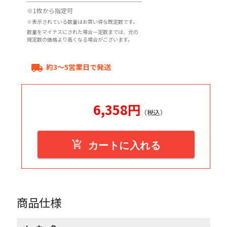
※1枚から指定可
※表示されている数量はお買い得な既定数です。
数量をマイナスにされた場合一定数までは、元の
規定数の価格より高くなる場合がございます。
約3～5営業日で発送
local_shipping
6,358
円
（税込）
add_shopping_cart
カートに入れる
商品仕様