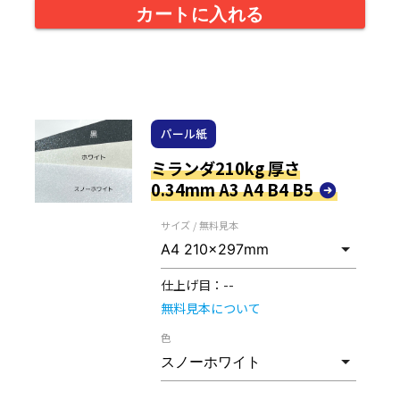
カートに入れる
パール紙
ミランダ210kg 厚さ
0.34mm A3 A4 B4 B5
サイズ / 無料見本
仕上げ目：
--
無料見本について
色