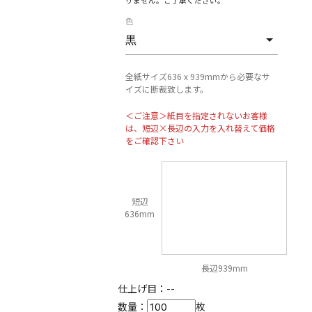
りません。ご了承ください。
色
全紙サイズ636 x 939mmから必要なサ
イズに断裁致します。
＜ご注意＞紙目を指定されないお客様
は、短辺×長辺の入力を入れ替えて価格
をご確認下さい
短辺
636mm
長辺939mm
仕上げ目：
--
数量：
枚