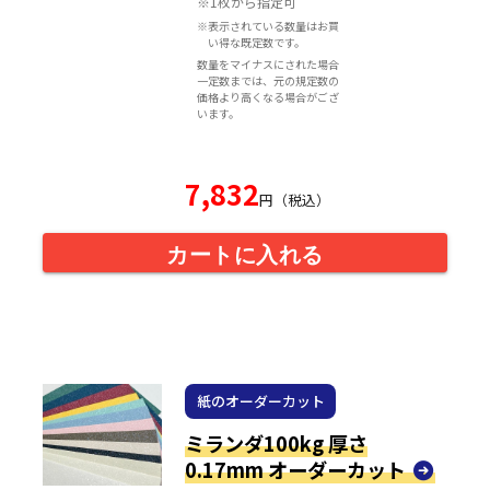
※1枚から指定可
※表示されている数量はお買
い得な既定数です。
数量をマイナスにされた場合
一定数までは、元の規定数の
価格より高くなる場合がござ
います。
7,832
円（税込）
カートに入れる
紙のオーダーカット
ミランダ100kg 厚さ
0.17mm オーダーカット