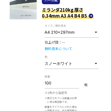
パール紙
ミランダ210kg 厚さ
0.34mm A3 A4 B4 B5
サイズ / 無料見本
仕上げ目：
--
無料見本について
色
数量
枚
※1枚から指定可
※表示されている数量はお買
い得な既定数です。
数量をマイナスにされた場合
一定数までは、元の規定数の