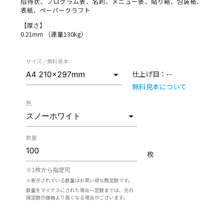
招待状、プログラム表、名刺、メニュー表、貼り箱、包装紙、
表紙、ペーパークラフト
【厚さ】
0.21mm （連量130kg）
サイズ / 無料見本
仕上げ目：
--
無料見本について
色
数量
枚
※1枚から指定可
※表示されている数量はお買い得な既定数です。
数量をマイナスにされた場合一定数までは、元の
規定数の価格より高くなる場合がございます。