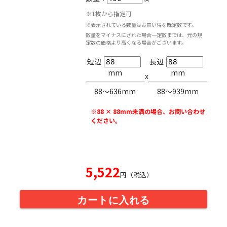
※1枚から指定可
※表示されている数量はお買い得な既定数です。
数量をマイナスにされた場合一定数までは、元の規
定数の価格より高くなる場合がございます。
短辺
長辺
mm
mm
x
88〜636mm
88〜939mm
※88 × 88mm未満の場合、お問い合わせ
ください。
5,522
円（税込）
カートに入れる