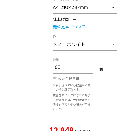
仕上げ目：
--
無料見本について
色
数量
枚
※1枚から指定可
※表示されている数量はお買
い得な既定数です。
数量をマイナスにされた場合
一定数までは、元の規定数の
価格より高くなる場合がござ
います。
12,848