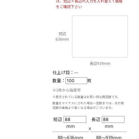
は、短辺×長辺の入力を入れ替えて価格
をご確認下さい
短辺
636mm
長辺939mm
仕上げ目：
--
数量：
枚
※1枚から指定可
※表示されている数量はお買い得な既定数です。
数量をマイナスにされた場合一定数までは、元の規
定数の価格より高くなる場合がございます。
短辺
長辺
mm
mm
x
88〜636mm
88〜939mm