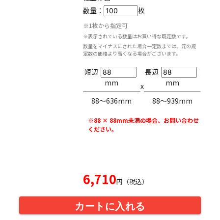
数量：
枚
※1枚から指定可
※表示されている数量はお買い得な既定数です。
数量をマイナスにされた場合一定数までは、元の規
定数の価格より高くなる場合がございます。
短辺
長辺
mm
mm
x
88〜636mm
88〜939mm
※88 × 88mm未満の場合、お問い合わせ
ください。
6,710
円（税込）
カートに入れる