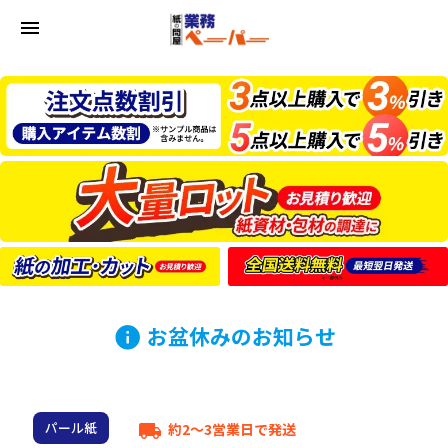
menu
お盆休みのお知らせ
info
パール紙
約2～3営業日で発送
local_shipping