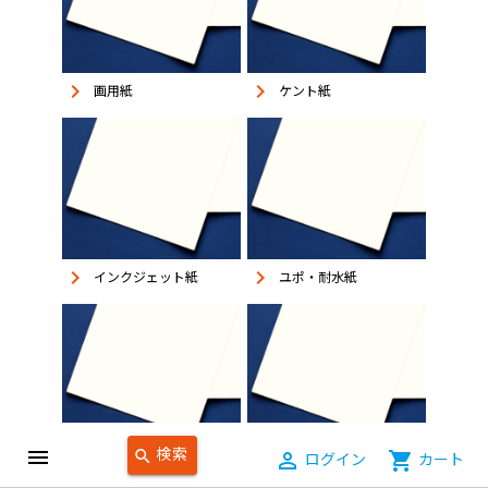
keyboard_arrow_right
keyboard_arrow_right
画用紙
ケント紙
keyboard_arrow_right
keyboard_arrow_right
インクジェット紙
ユポ・耐水紙
検索
menu
search
person_outline
ログイン
shopping_cart
カート
keyboard_arrow_right
keyboard_arrow_right
食品対応紙
不織布