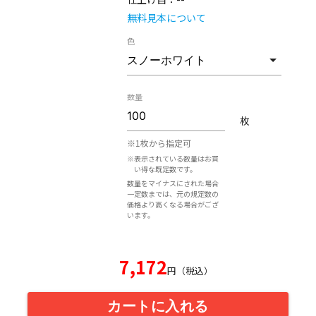
無料見本について
色
数量
枚
※1枚から指定可
※表示されている数量はお買
い得な既定数です。
数量をマイナスにされた場合
一定数までは、元の規定数の
価格より高くなる場合がござ
います。
7,172
円（税込）
カートに入れる