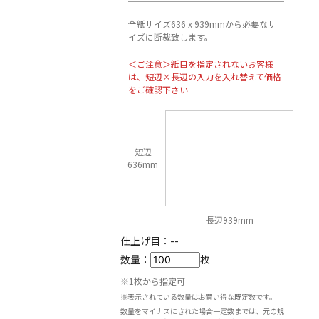
全紙サイズ636 x 939mmから必要なサ
イズに断裁致します。
＜ご注意＞紙目を指定されないお客様
は、短辺×長辺の入力を入れ替えて価格
をご確認下さい
短辺
636mm
長辺939mm
仕上げ目：
--
数量：
枚
※1枚から指定可
※表示されている数量はお買い得な既定数です。
数量をマイナスにされた場合一定数までは、元の規