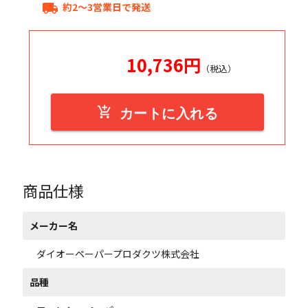
約2～3営業日で発送
local_shipping
10,736
円
（税込）
add_shopping_cart
カートに入れる
商品仕様
メーカー名
ダイオーペーパープロダクツ株式会社
品種