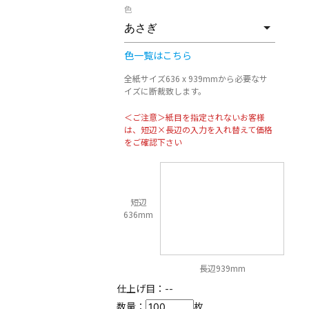
色
色一覧はこちら
全紙サイズ636 x 939mmから必要なサ
イズに断裁致します。
＜ご注意＞紙目を指定されないお客様
は、短辺×長辺の入力を入れ替えて価格
をご確認下さい
短辺
636mm
長辺939mm
仕上げ目：
--
数量：
枚