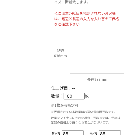
イズに断裁致します。
＜ご注意＞紙目を指定されないお客様
は、短辺×長辺の入力を入れ替えて価格
をご確認下さい
短辺
636mm
長辺939mm
仕上げ目：
--
数量：
枚
※1枚から指定可
※表示されている数量はお買い得な既定数です。
数量をマイナスにされた場合一定数までは、元の規
定数の価格より高くなる場合がございます。
短辺
長辺