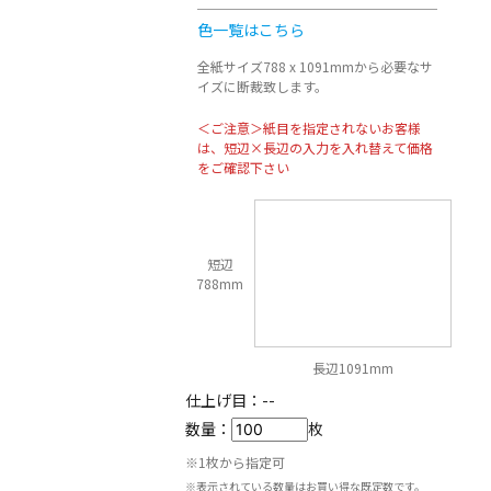
色一覧はこちら
全紙サイズ788 x 1091mmから必要なサ
イズに断裁致します。
＜ご注意＞紙目を指定されないお客様
は、短辺×長辺の入力を入れ替えて価格
をご確認下さい
短辺
788mm
長辺1091mm
仕上げ目：
--
数量：
枚
※1枚から指定可
※表示されている数量はお買い得な既定数です。