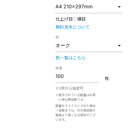
仕上げ目：
横目
無料見本について
色
色一覧はこちら
数量
枚
※1枚から指定可
※表示されている数量はお買
い得な既定数です。
数量をマイナスにされた場合
一定数までは、元の規定数の
価格より高くなる場合がござ
います。