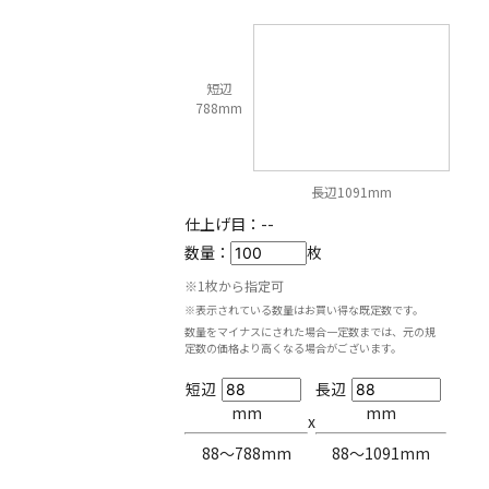
短辺
788mm
長辺1091mm
仕上げ目：
--
数量：
枚
※1枚から指定可
※表示されている数量はお買い得な既定数です。
数量をマイナスにされた場合一定数までは、元の規
定数の価格より高くなる場合がございます。
短辺
長辺
mm
mm
x
88〜788mm
88〜1091mm