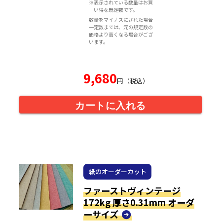
※表示されている数量はお買
い得な既定数です。
数量をマイナスにされた場合
一定数までは、元の規定数の
価格より高くなる場合がござ
います。
9,680
円（税込）
カートに入れる
紙のオーダーカット
ファーストヴィンテージ
172kg 厚さ0.31mm オーダ
ーサイズ