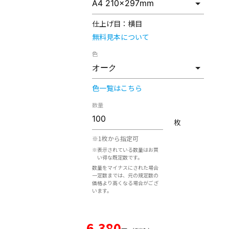
仕上げ目：
横目
無料見本について
色
色一覧はこちら
数量
枚
※1枚から指定可
※表示されている数量はお買
い得な既定数です。
数量をマイナスにされた場合
一定数までは、元の規定数の
価格より高くなる場合がござ
います。
6,380