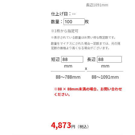
長辺1091mm
仕上げ目：
--
数量：
枚
※1枚から指定可
※表示されている数量はお買い得な既定数です。
数量をマイナスにされた場合一定数までは、元の規
定数の価格より高くなる場合がございます。
短辺
長辺
mm
mm
x
88〜788mm
88〜1091mm
※88 × 88mm未満の場合、お問い合わせ
ください。
4,873
円（税込）