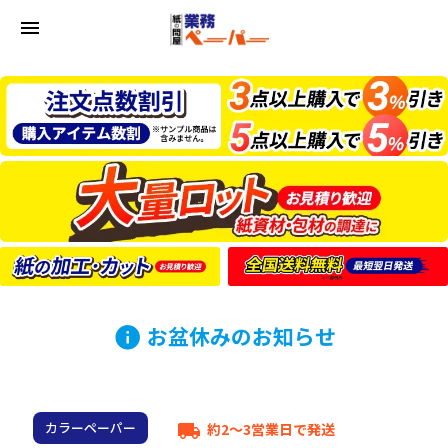
menu
お盆休みのお知らせ
info
カラーペーパー
約2～3営業日で発送
local_shipping