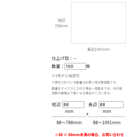
短辺
788mm
長辺1091mm
仕上げ目：
--
数量：
枚
※1枚から指定可
※表示されている数量はお買い得な既定数です。
数量をマイナスにされた場合一定数までは、元の規
定数の価格より高くなる場合がございます。
短辺
長辺
mm
mm
x
88〜788mm
88〜1091mm
※88 × 88mm未満の場合、お問い合わせ