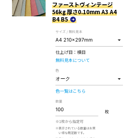
ファーストヴィンテージ
56kg 厚さ0.10mm A3 A4
B4 B5
サイズ / 無料見本
仕上げ目：
横目
無料見本について
色
色一覧はこちら
数量
枚
※1枚から指定可
※表示されている数量はお買
い得な既定数です。