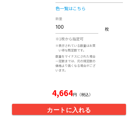
色一覧はこちら
数量
枚
※1枚から指定可
※表示されている数量はお買
い得な既定数です。
数量をマイナスにされた場合
一定数までは、元の規定数の
価格より高くなる場合がござ
います。
4,664
円（税込）
カートに入れる