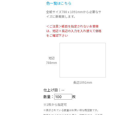
色一覧はこちら
全紙サイズ788 x 1091mmから必要なサ
イズに断裁致します。
＜ご注意＞紙目を指定されないお客様
は、短辺×長辺の入力を入れ替えて価格
をご確認下さい
短辺
788mm
長辺1091mm
仕上げ目：
--
数量：
枚
※1枚から指定可
※表示されている数量はお買い得な既定数です。