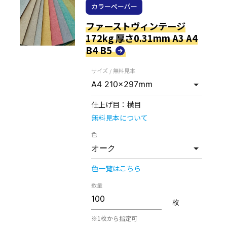
カラーペーパー
ファーストヴィンテージ
172kg 厚さ0.31mm A3 A4
B4 B5
サイズ / 無料見本
仕上げ目：
横目
無料見本について
色
色一覧はこちら
数量
枚
※1枚から指定可