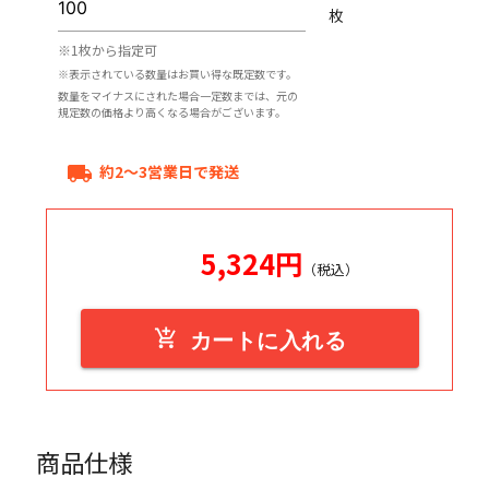
枚
※1枚から指定可
※表示されている数量はお買い得な既定数です。
数量をマイナスにされた場合一定数までは、元の
規定数の価格より高くなる場合がございます。
約2～3営業日で発送
local_shipping
5,324
円
（税込）
add_shopping_cart
カートに入れる
商品仕様