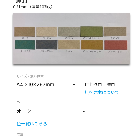
【厚さ】
0.21mm（連量103kg）
サイズ / 無料見本
仕上げ目：
横目
無料見本について
色
色一覧はこちら
数量