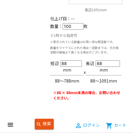
長辺1091mm
仕上げ目：
--
数量：
枚
※1枚から指定可
※表示されている数量はお買い得な既定数です。
数量をマイナスにされた場合一定数までは、元の規
定数の価格より高くなる場合がございます。
短辺
長辺
mm
mm
x
88〜788mm
88〜1091mm
※88 × 88mm未満の場合、お問い合わせ
ください。
検索
menu
search
person_outline
ログイン
shopping_cart
カート
5,830
円（税込）