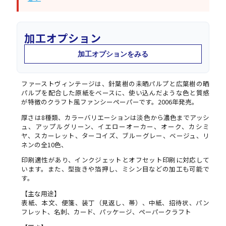
加工オプション
加工オプションをみる
ファーストヴィンテージは、針葉樹の未晒パルプと広葉樹の晒
パルプを配合した原紙をベースに、使い込んだような色と質感
が特徴のクラフト風ファンシーペーパーです。2006年発売。
厚さは8種類、カラーバリエーションは淡色から濃色までアッシ
ュ、アップルグリーン、イエローオーカー、オーク、カシミ
ヤ、スカーレット、ターコイズ、ブルーグレー、ベージュ、リ
ネンの全10色、
印刷適性があり、インクジェットとオフセット印刷に対応して
います。また、型抜きや箔押し、ミシン目などの加工も可能で
す。
【主な用途】
表紙、本文、便箋、装丁（見返し、帯）、中紙、招待状、パン
フレット、名刺、カード、パッケージ、ペーパークラフト