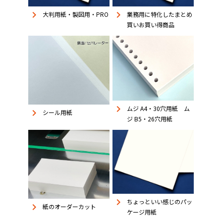
keyboard_arrow_right
keyboard_arrow_right
大判用紙・製図用・PRO
業務用に特化したまとめ
買いお買い得商品
keyboard_arrow_right
ムジ A4・30穴用紙 ム
keyboard_arrow_right
シール用紙
ジ B5・26穴用紙
keyboard_arrow_right
ちょっといい感じのパッ
keyboard_arrow_right
紙のオーダーカット
ケージ用紙