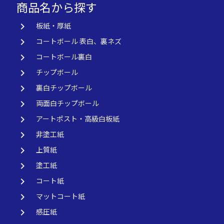
商品名から探す
keyboard_arrow_right
板紙・厚紙
keyboard_arrow_right
コートボール 表白、裏ネズ
keyboard_arrow_right
コートボール裏白
keyboard_arrow_right
チップボール
keyboard_arrow_right
裏白チップボール
keyboard_arrow_right
両面白チップボール
keyboard_arrow_right
アートポスト・高級白板紙
keyboard_arrow_right
非塗工紙
keyboard_arrow_right
上質紙
keyboard_arrow_right
塗工紙
keyboard_arrow_right
コート紙
keyboard_arrow_right
マットコート紙
keyboard_arrow_right
感圧紙