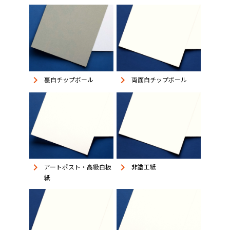
keyboard_arrow_right
keyboard_arrow_right
裏白チップボール
両面白チップボール
keyboard_arrow_right
keyboard_arrow_right
アートポスト・高級白板
非塗工紙
紙