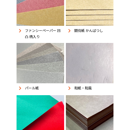
keyboard_arrow_right
keyboard_arrow_right
ファンシーペーパー 凹
間伐紙 かんばつし
凸 柄入り
keyboard_arrow_right
keyboard_arrow_right
パール紙
和紙・和風