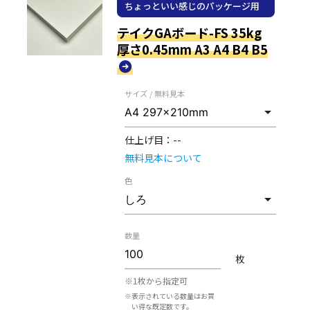
ちょっといい感じのパッケージ用
紙
テイクGAボード-FS 35kg
厚さ0.45mm A3 A4 B4 B5
サイズ / 無料見本
仕上げ目：
--
無料見本について
色
数量
枚
※1枚から指定可
※表示されている数量はお買
い得な既定数です。