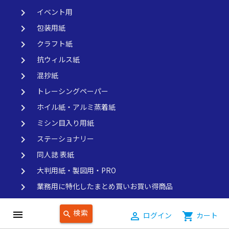
keyboard_arrow_right
イベント用
keyboard_arrow_right
包装用紙
keyboard_arrow_right
クラフト紙
keyboard_arrow_right
抗ウィルス紙
keyboard_arrow_right
混抄紙
keyboard_arrow_right
トレーシングペーパー
keyboard_arrow_right
ホイル紙・アルミ蒸着紙
keyboard_arrow_right
ミシン目入り用紙
keyboard_arrow_right
ステーショナリー
keyboard_arrow_right
同人誌 表紙
keyboard_arrow_right
大判用紙・製図用・PRO
keyboard_arrow_right
業務用に特化したまとめ買いお買い得商品
keyboard_arrow_right
シール用紙
検索
menu
search
person_outline
ログイン
shopping_cart
カート
keyboard_arrow_right
ムジ A4・30穴用紙 ムジ B5・26穴用紙