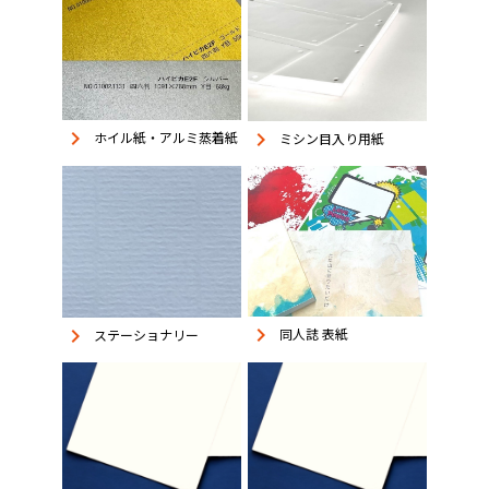
keyboard_arrow_right
keyboard_arrow_right
ホイル紙・アルミ蒸着紙
ミシン目入り用紙
keyboard_arrow_right
keyboard_arrow_right
同人誌 表紙
ステーショナリー