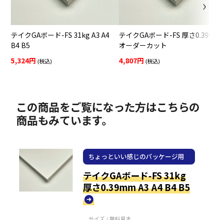
テイクGAボード-FS 31kg A3 A4
テイクGAボード-FS 厚さ0.39m
B4 B5
オーダーカット
5,324円
4,807円
(税込)
(税込)
この商品をご覧になった方はこちらの
商品もみています。
ちょっといい感じのパッケージ用
紙
テイクGAボード-FS 31kg
厚さ0.39mm A3 A4 B4 B5
サイズ / 無料見本