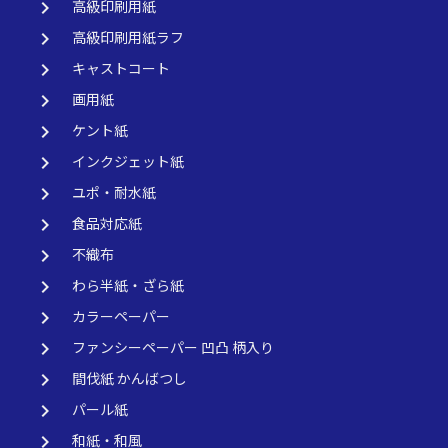
keyboard_arrow_right
高級印刷用紙
keyboard_arrow_right
高級印刷用紙ラフ
keyboard_arrow_right
キャストコート
keyboard_arrow_right
画用紙
keyboard_arrow_right
ケント紙
keyboard_arrow_right
インクジェット紙
keyboard_arrow_right
ユポ・耐水紙
keyboard_arrow_right
食品対応紙
keyboard_arrow_right
不織布
keyboard_arrow_right
わら半紙・ざら紙
keyboard_arrow_right
カラーペーパー
keyboard_arrow_right
ファンシーペーパー 凹凸 柄入り
keyboard_arrow_right
間伐紙 かんばつし
keyboard_arrow_right
パール紙
keyboard_arrow_right
和紙・和風