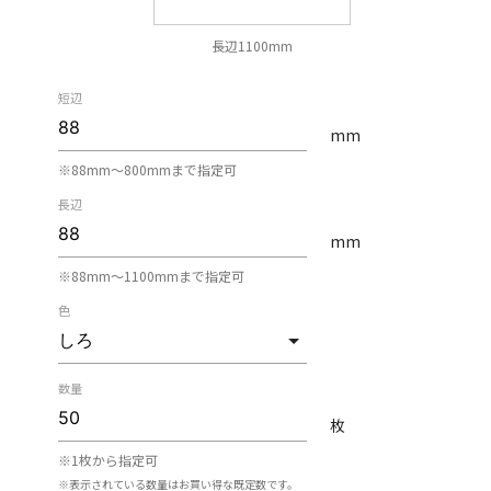
長辺1100mm
短辺
mm
※88mm〜800mmまで指定可
長辺
mm
※88mm〜1100mmまで指定可
色
数量
枚
※1枚から指定可
※表示されている数量はお買い得な既定数です。