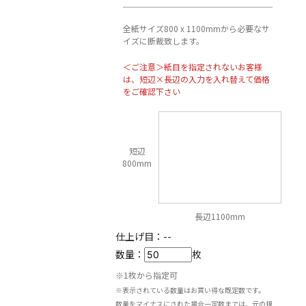
全紙サイズ800 x 1100mmから必要なサ
イズに断裁致します。
＜ご注意＞紙目を指定されないお客様
は、短辺×長辺の入力を入れ替えて価格
をご確認下さい
短辺
800mm
長辺1100mm
仕上げ目：
--
数量：
枚
※1枚から指定可
※表示されている数量はお買い得な既定数です。
数量をマイナスにされた場合一定数までは、元の規