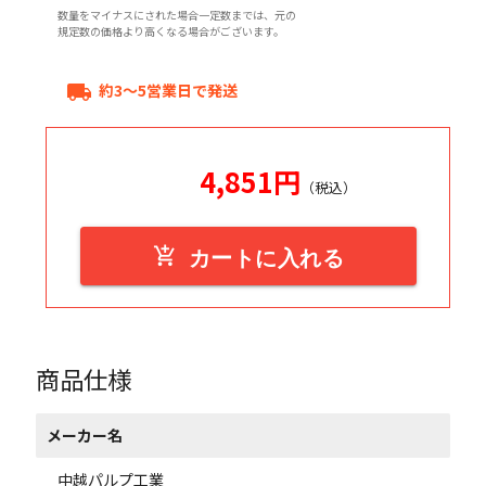
数量をマイナスにされた場合一定数までは、元の
規定数の価格より高くなる場合がございます。
約3～5営業日で発送
local_shipping
4,851
円
（税込）
add_shopping_cart
カートに入れる
商品仕様
メーカー名
中越パルプ工業