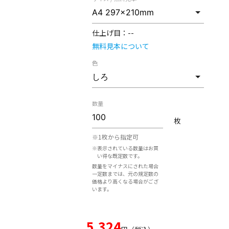
仕上げ目：
--
無料見本について
色
数量
枚
※1枚から指定可
※表示されている数量はお買
い得な既定数です。
数量をマイナスにされた場合
一定数までは、元の規定数の
価格より高くなる場合がござ
います。
5,324