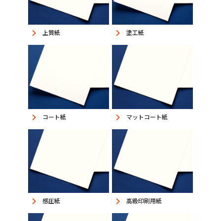
keyboard_arrow_right
keyboard_arrow_right
上質紙
塗工紙
keyboard_arrow_right
keyboard_arrow_right
コート紙
マットコート紙
keyboard_arrow_right
keyboard_arrow_right
感圧紙
高級印刷用紙