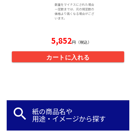
数量をマイナスにされた場合
一定数までは、元の規定数の
価格より高くなる場合がござ
います。
5,852
円（税込）
カートに入れる
search
紙の商品名や
用途・イメージから探す