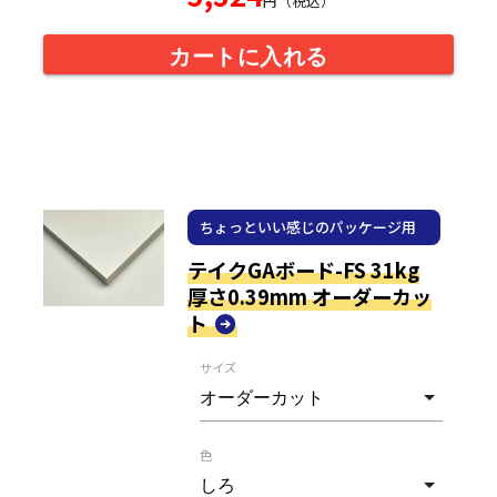
円（税込）
カートに入れる
ちょっといい感じのパッケージ用
紙
テイクGAボード-FS 31kg
厚さ0.39mm オーダーカッ
ト
サイズ
色