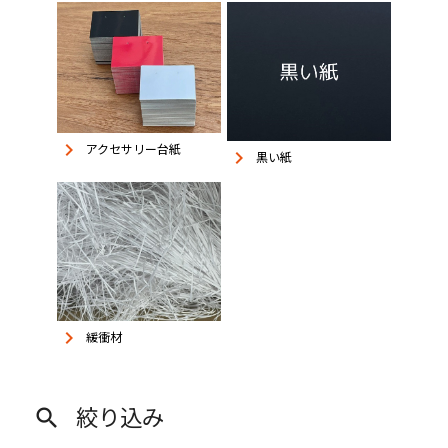
keyboard_arrow_right
アクセサリー台紙
keyboard_arrow_right
黒い紙
keyboard_arrow_right
緩衝材
絞り込み
search