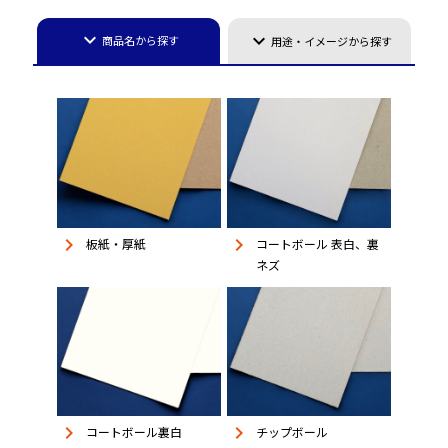
keyboard_arrow_down
keyboard_arrow_down
商品名から探す
用途・イメージから探す
keyboard_arrow_right
keyboard_arrow_right
板紙・厚紙
コートボール 表白、裏
ネズ
keyboard_arrow_right
keyboard_arrow_right
コートボール裏白
チップボール