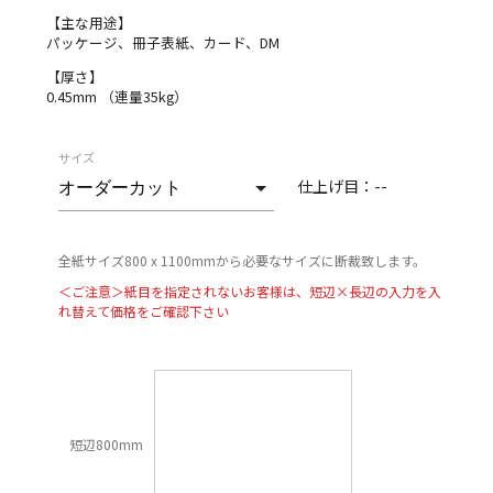
【主な用途】
パッケージ、冊子表紙、カード、DM
【厚さ】
0.45mm （連量35kg）
サイズ
仕上げ目：
--
全紙サイズ800 x 1100mmから必要なサイズに断裁致します。
＜ご注意＞紙目を指定されないお客様は、短辺×長辺の入力を入
れ替えて価格をご確認下さい
短辺800mm