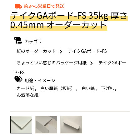
約3～5営業日で発送
local_shipping
テイクGAボード-FS 35kg 厚さ
0.45mm オーダーカット
カテゴリ
紙のオーダーカット
テイクGAボード-FS
ちょっといい感じのパッケージ用紙
テイクGAボー
ド-FS
用途・イメージ
カード紙
,
白い厚紙（板紙）
,
白い紙
,
下げ札
,
お洒落な紙
←
→