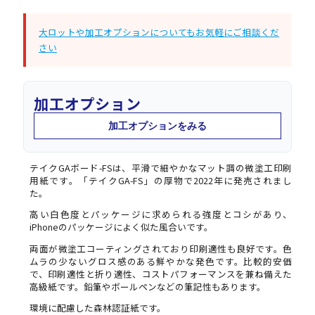
大ロットや加工オプションについてもお気軽にご相談くだ
さい
加工オプション
加工オプションをみる
テイクGAボード-FSは、平滑で細やかなマット調の微塗工印刷
用紙です。「テイクGA-FS」の厚物で2022年に発売されまし
た。
高い白色度とパッケージに求められる強度とコシがあり、
iPhoneのパッケージによく似た風合いです。
両面が微塗工コーティングされており印刷適性も良好です。色
ムラの少ないグロス感のある鮮やかな発色です。比較的安価
で、印刷適性と折り適性、コストパフォーマンスを兼ね備えた
高級紙です。鉛筆やボールペンなどの筆記性もあります。
環境に配慮した森林認証紙です。