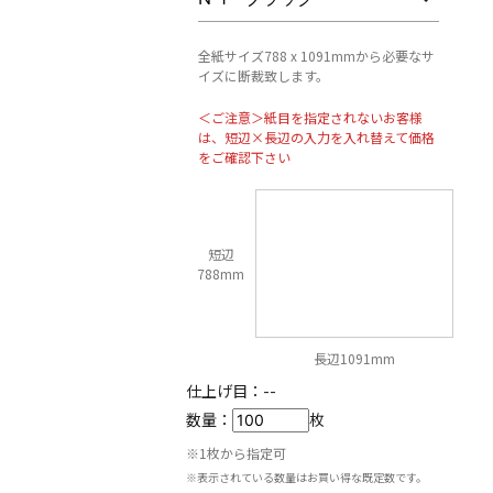
全紙サイズ788 x 1091mmから必要なサ
イズに断裁致します。
＜ご注意＞紙目を指定されないお客様
は、短辺×長辺の入力を入れ替えて価格
をご確認下さい
短辺
788mm
長辺1091mm
仕上げ目：
--
数量：
枚
※1枚から指定可
※表示されている数量はお買い得な既定数です。