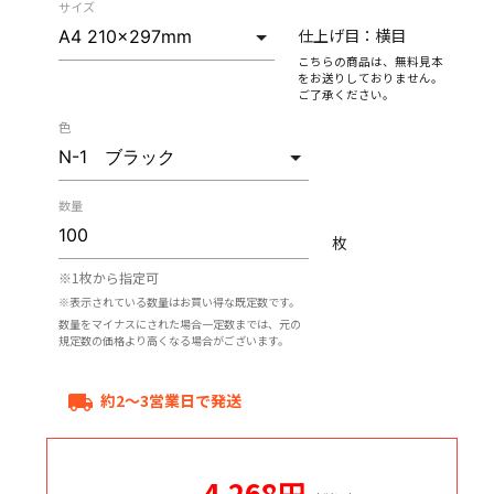
サイズ
仕上げ目：
横目
こちらの商品は、無料見本
をお送りしておりません。
ご了承ください。
色
数量
枚
※1枚から指定可
※表示されている数量はお買い得な既定数です。
数量をマイナスにされた場合一定数までは、元の
規定数の価格より高くなる場合がございます。
約2～3営業日で発送
local_shipping
4,268
円