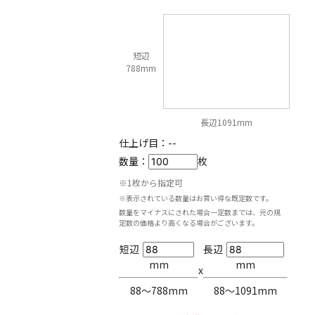
短辺
788mm
長辺1091mm
仕上げ目：
--
数量：
枚
※1枚から指定可
※表示されている数量はお買い得な既定数です。
数量をマイナスにされた場合一定数までは、元の規
定数の価格より高くなる場合がございます。
短辺
長辺
mm
mm
x
88〜788mm
88〜1091mm