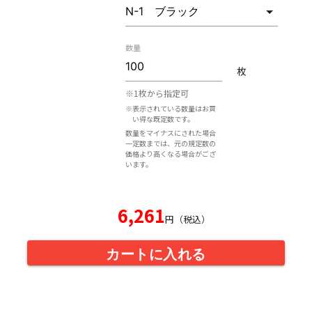
数量
枚
※1枚から指定可
※表示されている数量はお買
い得な既定数です。
数量をマイナスにされた場合
一定数までは、元の規定数の
価格より高くなる場合がござ
います。
6,261
円（税込）
カートに入れる