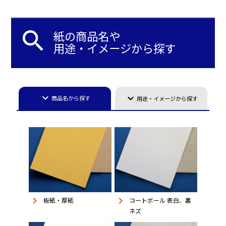
search
紙の商品名や
用途・イメージから探す
keyboard_arrow_down
keyboard_arrow_down
商品名から探す
用途・イメージから探す
keyboard_arrow_right
keyboard_arrow_right
板紙・厚紙
コートボール 表白、裏
ネズ