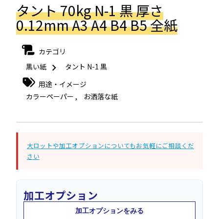
タント 70kg N-1 黒 厚さ
0.12mm A3 A4 B4 B5 全紙
カテゴリ
黒い紙
タント N-1 黒
用途・イメージ
カラーペーパー
,
お洒落な紙
大ロットや加工オプションについてもお気軽にご相談くだ
さい
加工オプション
加工オプションをみる