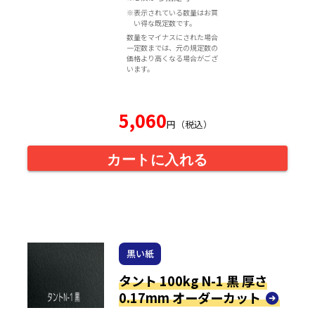
※表示されている数量はお買
い得な既定数です。
数量をマイナスにされた場合
一定数までは、元の規定数の
価格より高くなる場合がござ
います。
5,060
円（税込）
カートに入れる
黒い紙
タント 100kg N-1 黒 厚さ
0.17mm オーダーカット