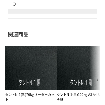
〇
関連商品
タントN-1(黒)70kg オーダーカッ
タントN-1(黒)100kg A3 A4 B4 B
ト
全紙