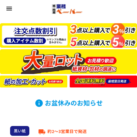
menu
お盆休みのお知らせ
info
黒い紙
約2～3営業日で発送
local_shipping