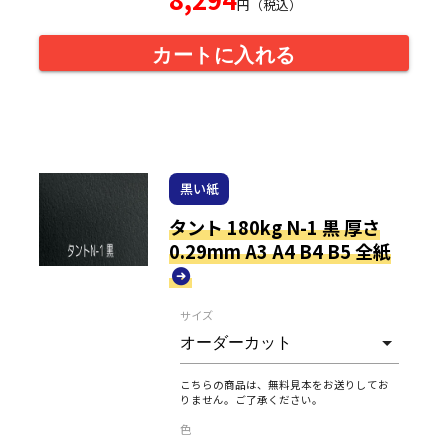
円（税込）
カートに入れる
黒い紙
タント 180kg N-1 黒 厚さ
0.29mm A3 A4 B4 B5 全紙
サイズ
こちらの商品は、無料見本をお送りしてお
りません。ご了承ください。
色