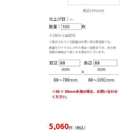
長辺1091mm
仕上げ目：
--
数量：
枚
※1枚から指定可
※表示されている数量はお買い得な既定数です。
数量をマイナスにされた場合一定数までは、元の規
定数の価格より高くなる場合がございます。
短辺
長辺
mm
mm
x
88〜788mm
88〜1091mm
※88 × 88mm未満の場合、お問い合わせ
ください。
5,060
円（税込）