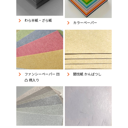
keyboard_arrow_right
わら半紙・ざら紙
keyboard_arrow_right
カラーペーパー
keyboard_arrow_right
keyboard_arrow_right
ファンシーペーパー 凹
間伐紙 かんばつし
凸 柄入り