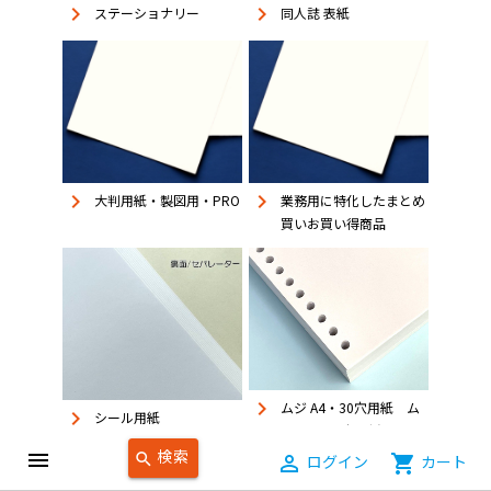
keyboard_arrow_right
keyboard_arrow_right
同人誌 表紙
ステーショナリー
keyboard_arrow_right
keyboard_arrow_right
大判用紙・製図用・PRO
業務用に特化したまとめ
買いお買い得商品
keyboard_arrow_right
ムジ A4・30穴用紙 ム
keyboard_arrow_right
シール用紙
ジ B5・26穴用紙
検索
menu
search
person_outline
ログイン
shopping_cart
カート