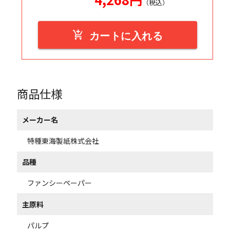
（税込）
add_shopping_cart
カートに入れる
商品仕様
メーカー名
特種東海製紙株式会社
品種
ファンシーペーパー
主原料
パルプ