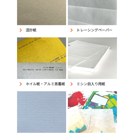
keyboard_arrow_right
keyboard_arrow_right
混抄紙
トレーシングペーパー
keyboard_arrow_right
keyboard_arrow_right
ホイル紙・アルミ蒸着紙
ミシン目入り用紙