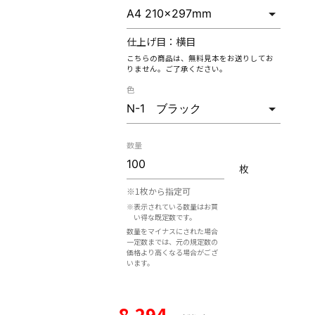
仕上げ目：
横目
こちらの商品は、無料見本をお送りしてお
りません。ご了承ください。
色
数量
枚
※1枚から指定可
※表示されている数量はお買
い得な既定数です。
数量をマイナスにされた場合
一定数までは、元の規定数の
価格より高くなる場合がござ
います。
8,294