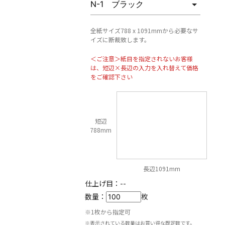
全紙サイズ788 x 1091mmから必要なサ
イズに断裁致します。
＜ご注意＞紙目を指定されないお客様
は、短辺×長辺の入力を入れ替えて価格
をご確認下さい
短辺
788mm
長辺1091mm
仕上げ目：
--
数量：
枚
※1枚から指定可
※表示されている数量はお買い得な既定数です。