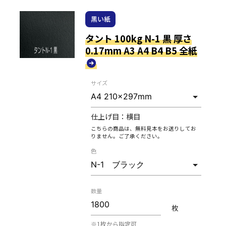
黒い紙
タント 100kg N-1 黒 厚さ
0.17mm A3 A4 B4 B5 全紙
サイズ
仕上げ目：
横目
こちらの商品は、無料見本をお送りしてお
りません。ご了承ください。
色
数量
枚
※1枚から指定可