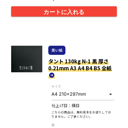
カートに入れる
黒い紙
タント 130kg N-1 黒 厚さ
0.21mm A3 A4 B4 B5 全紙
サイズ
仕上げ目：
横目
こちらの商品は、無料見本をお送りしてお
りません。ご了承ください。
色