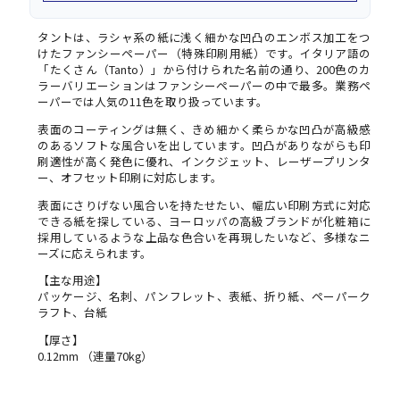
タントは、ラシャ系の紙に浅く細かな凹凸のエンボス加工をつ
けたファンシーペーパー（特殊印刷用紙）です。イタリア語の
「たくさん（Tanto）」から付けられた名前の通り、200色のカ
ラーバリエーションはファンシーペーパーの中で最多。業務ペ
ーパーでは人気の11色を取り扱っています。
表面のコーティングは無く、きめ細かく柔らかな凹凸が高級感
のあるソフトな風合いを出しています。凹凸がありながらも印
刷適性が高く発色に優れ、インクジェット、レーザープリンタ
ー、オフセット印刷に対応します。
表面にさりげない風合いを持たせたい、幅広い印刷方式に対応
できる紙を探している、ヨーロッパの高級ブランドが化粧箱に
採用しているような上品な色合いを再現したいなど、多様なニ
ーズに応えられます。
【主な用途】
パッケージ、名刺、パンフレット、表紙、折り紙、ペーパーク
ラフト、台紙
【厚さ】
0.12mm （連量70kg）