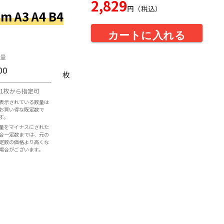
2,829
円（税込）
 A3 A4 B4
カートに入れる
量
枚
1枚から指定可
表示されている数量は
お買い得な既定数で
す。
量をマイナスにされた
合一定数までは、元の
定数の価格より高くな
場合がございます。