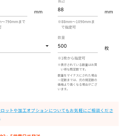
長辺
mm
mm
m〜790mmまで
※88mm〜1090mmま
可
で指定可
数量
枚
※1枚から指定可
※表示されている数量はお買
い得な既定数です。
数量をマイナスにされた場合
一定数までは、元の規定数の
価格より高くなる場合がござ
います。
大ロットや加工オプションについてもお気軽にご相談くださ
い