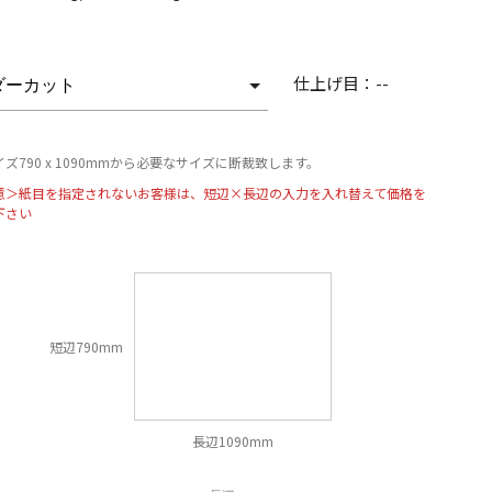
仕上げ目：
--
ズ790 x 1090mmから必要なサイズに断裁致します。
意＞紙目を指定されないお客様は、短辺×長辺の入力を入れ替えて価格を
下さい
短辺790mm
長辺1090mm