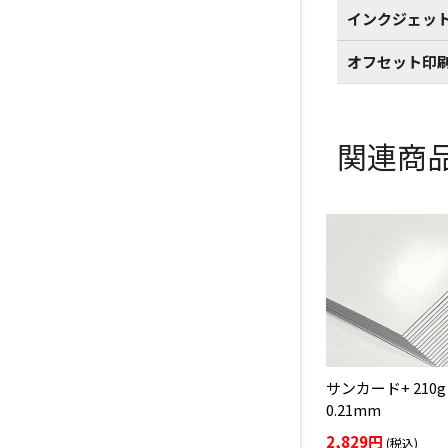
インクジェッ
オフセット印
関連商
サンカード+ 210g
0.21mm
2,829円
(税込)