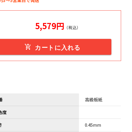
約3～5営業日で発送
5,579
円
（税込）
add_shopping_cart
カートに入れる
種
高級板紙
色度
さ
0.45mm