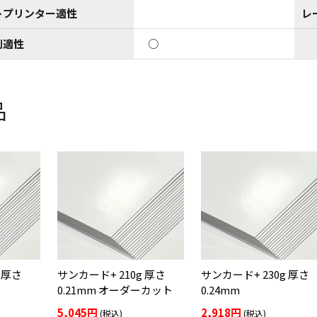
トプリンター適性
レ
刷適性
○
品
 厚さ
サンカード+ 210g 厚さ
サンカード+ 230g 厚さ
0.21mm オーダーカット
0.24mm
5,045円
2,918円
(税込)
(税込)