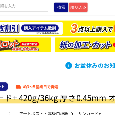
種類を入力
絞り込み
お盆休みのお
info
約3～5営業日で発送
ット
local_shipping
ド+ 420g/36kg 厚さ0.45m
アートポスト・高級白板紙
サンカード+