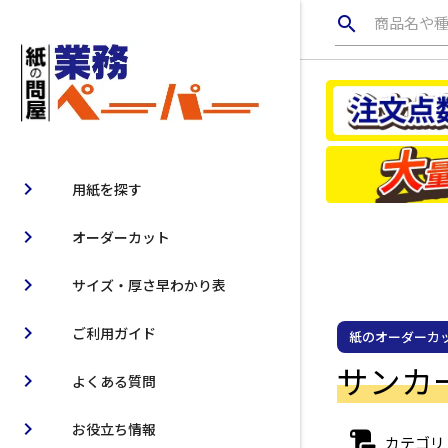
search
商品名や
chevron_right
用紙を探す
chevron_right
オーダーカット
chevron_right
サイズ・厚さ早わかり表
chevron_right
ご利用ガイド
紙のオーダーカ
サンカー
chevron_right
よくある質問
chevron_right
お役立ち情報
カテゴリ