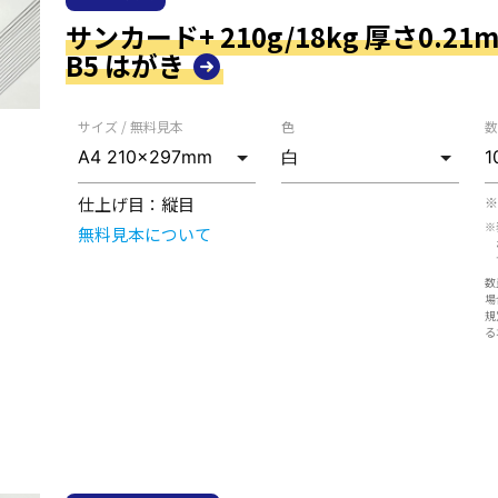
サンカード+ 210g/18kg 厚さ0.21mm
B5 はがき
サイズ / 無料見本
色
数
仕上げ目：
縦目
※
※
無料見本について
数
場
規
る