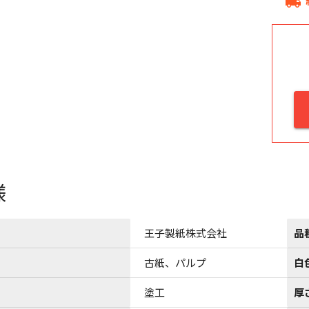
local_shipping
様
王子製紙株式会社
品
古紙、パルプ
白
塗工
厚