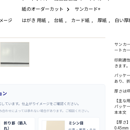
紙のオーダーカット
サンカード+
はがき 用紙
台紙
カード紙
厚紙
白い厚
メージ
,
,
,
,
→
サンカ
ートカ
印刷適
きます
パッケ
あり、
厚さは坪
ョン
【主な
応しています。仕上がりイメージをご確認ください。
パッケ
み合わせによっては承れない場合があります。ご相談ください。
本本文
【厚さ
折り罫（筋入
ミシン目
0.45m
れ）
伝票・帳票・チケ