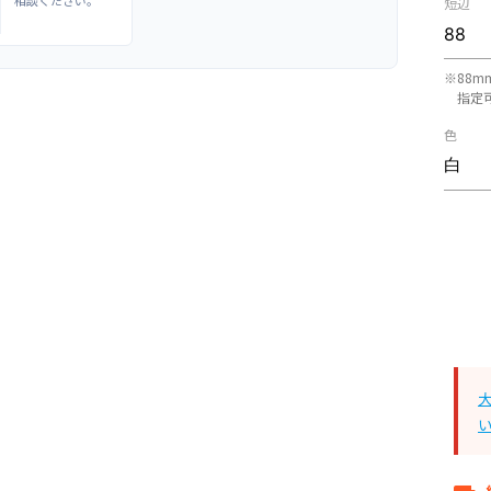
相談ください。
短辺
※88m
指定
色