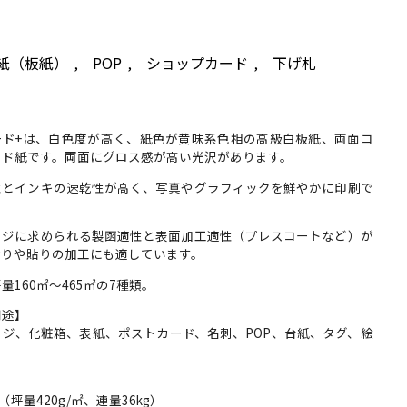
紙（板紙）
POP
ショップカード
下げ札
,
,
,
ード+は、白色度が高く、紙色が黄味系色相の高級白板紙、両面コ
ード紙です。両面にグロス感が高い光沢があります。
性とインキの速乾性が高く、写真やグラフィックを鮮やかに印刷で
。
ージに求められる製函適性と表面加工適性（プレスコートなど）が
折りや貼りの加工にも適しています。
量160㎡～465㎡の7種類。
用途】
ージ、化粧箱、表紙、ポストカード、名刺、POP、台紙、タグ、絵
】
m （坪量420g/㎡、連量36kg）