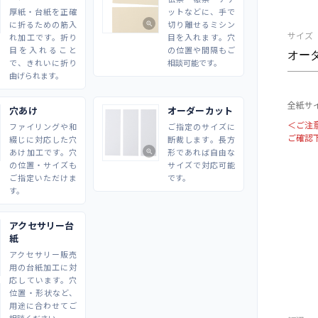
厚紙・台紙を正確
ットなどに、手で
に折るための筋入
切り離せるミシン
zoom_in
サイズ
れ加工です。折り
目を入れます。穴
目を入れること
の位置や間隔もご
で、きれいに折り
相談可能です。
曲げられます。
全紙サイ
穴あけ
オーダーカット
＜ご注
ファイリングや和
ご指定のサイズに
ご確認
綴じに対応した穴
断裁します。長方
あけ加工です。穴
形であれば自由な
zoom_in
の位置・サイズも
サイズで対応可能
ご指定いただけま
です。
す。
アクセサリー台
紙
アクセサリー販売
用の台紙加工に対
応しています。穴
位置・形状など、
用途に合わせてご