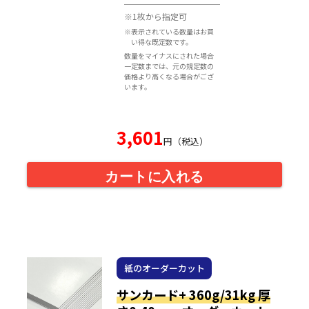
※1枚から指定可
※表示されている数量はお買
い得な既定数です。
数量をマイナスにされた場合
一定数までは、元の規定数の
価格より高くなる場合がござ
います。
3,601
円（税込）
カートに入れる
紙のオーダーカット
サンカード+ 360g/31kg 厚