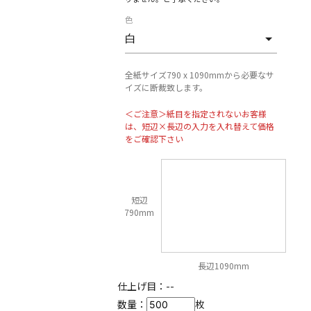
色
全紙サイズ790 x 1090mmから必要なサ
イズに断裁致します。
＜ご注意＞紙目を指定されないお客様
は、短辺×長辺の入力を入れ替えて価格
をご確認下さい
短辺
790mm
長辺1090mm
仕上げ目：
--
数量：
枚