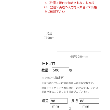
＜ご注意＞紙目を指定されないお客様
は、短辺×長辺の入力を入れ替えて価格
をご確認下さい
短辺
790mm
長辺1090mm
仕上げ目：
--
数量：
枚
※1枚から指定可
※表示されている数量はお買い得な既定数です。
数量をマイナスにされた場合一定数までは、元の規
定数の価格より高くなる場合がございます。
短辺
長辺
mm
mm
x