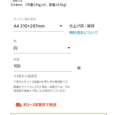
0.24mm （坪量230g/㎡、連量19.5kg）
サイズ / 無料見本
仕上げ目：
縦目
無料見本について
色
数量
枚
※1枚から指定可
※表示されている数量はお買い得な既定数です。
数量をマイナスにされた場合一定数までは、元の
規定数の価格より高くなる場合がございます。
約2～3営業日で発送
local_shipping