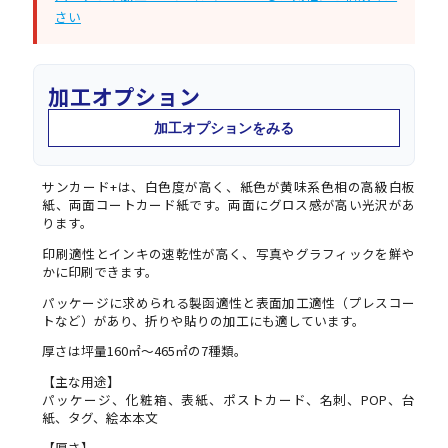
さい
加工オプション
加工オプションをみる
サンカード+は、白色度が高く、紙色が黄味系色相の高級白板
紙、両面コートカード紙です。両面にグロス感が高い光沢があ
ります。
印刷適性とインキの速乾性が高く、写真やグラフィックを鮮や
かに印刷できます。
パッケージに求められる製函適性と表面加工適性（プレスコー
トなど）があり、折りや貼りの加工にも適しています。
厚さは坪量160㎡～465㎡の7種類。
【主な用途】
パッケージ、化粧箱、表紙、ポストカード、名刺、POP、台
紙、タグ、絵本本文
【厚さ】