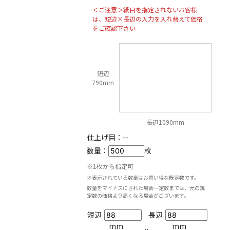
＜ご注意＞紙目を指定されないお客様
は、短辺×長辺の入力を入れ替えて価格
をご確認下さい
短辺
790mm
長辺1090mm
仕上げ目：
--
数量：
枚
※1枚から指定可
※表示されている数量はお買い得な既定数です。
数量をマイナスにされた場合一定数までは、元の規
定数の価格より高くなる場合がございます。
短辺
長辺
mm
mm
x