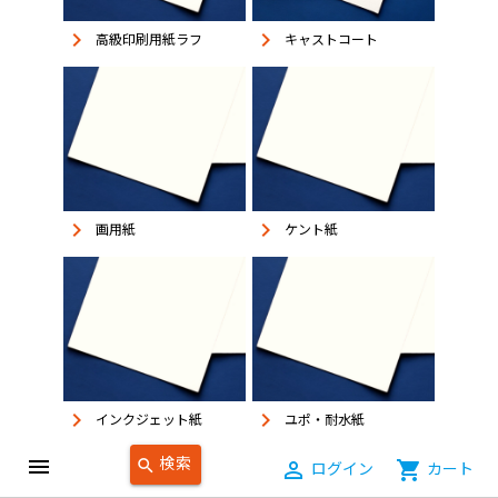
keyboard_arrow_right
keyboard_arrow_right
高級印刷用紙ラフ
キャストコート
keyboard_arrow_right
keyboard_arrow_right
画用紙
ケント紙
keyboard_arrow_right
keyboard_arrow_right
インクジェット紙
ユポ・耐水紙
検索
menu
search
person_outline
ログイン
shopping_cart
カート