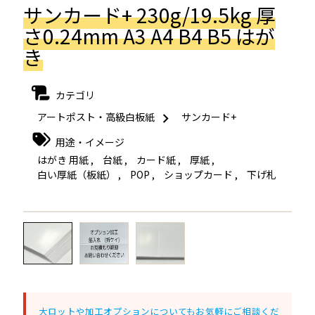
サンカード+ 230g/19.5kg 厚
さ0.24mm A3 A4 B4 B5 はが
き
カテゴリ
アートポスト・高級白板紙
サンカード+
用途・イメージ
はがき 用紙
,
台紙
,
カード紙
,
厚紙
,
白い厚紙（板紙）
,
POP
,
ショップカード
,
下げ札
←
→
大ロットや加工オプションについてもお気軽にご相談くだ