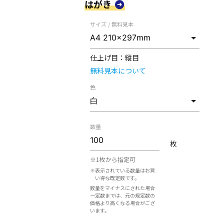
はがき
サイズ / 無料見本
仕上げ目：
縦目
無料見本について
色
数量
枚
※1枚から指定可
※表示されている数量はお買
い得な既定数です。
数量をマイナスにされた場合
一定数までは、元の規定数の
価格より高くなる場合がござ
います。