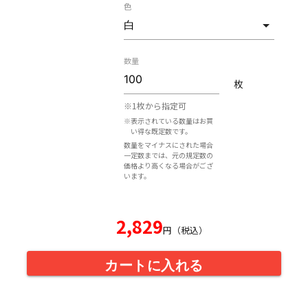
色
数量
枚
※1枚から指定可
※表示されている数量はお買
い得な既定数です。
数量をマイナスにされた場合
一定数までは、元の規定数の
価格より高くなる場合がござ
います。
2,829
円（税込）
カートに入れる