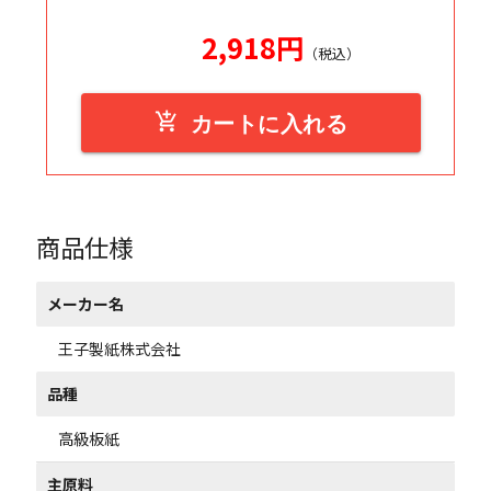
2,918
円
（税込）
add_shopping_cart
カートに入れる
商品仕様
メーカー名
王子製紙株式会社
品種
高級板紙
主原料