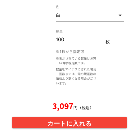
色
数量
枚
※1枚から指定可
※表示されている数量はお買
い得な既定数です。
数量をマイナスにされた場合
一定数までは、元の規定数の
価格より高くなる場合がござ
います。
3,097
円（税込）
カートに入れる