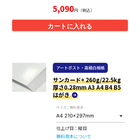
5,090
円（税込）
カートに入れる
アートポスト・高級白板紙
サンカード+ 260g/22.5kg
厚さ0.28mm A3 A4 B4 B5
はがき
サイズ / 無料見本
仕上げ目：
縦目
無料見本について