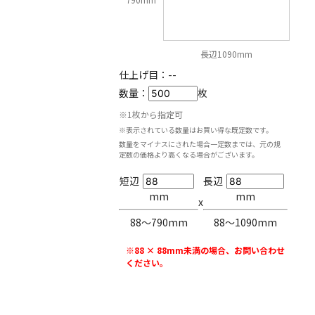
長辺1090mm
仕上げ目：
--
数量：
枚
※1枚から指定可
※表示されている数量はお買い得な既定数です。
数量をマイナスにされた場合一定数までは、元の規
定数の価格より高くなる場合がございます。
短辺
長辺
mm
mm
x
88〜790mm
88〜1090mm
※88 × 88mm未満の場合、お問い合わせ
ください。