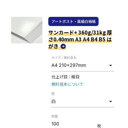
アートポスト・高級白板紙
サンカード+ 360g/31kg 厚
さ0.40mm A3 A4 B4 B5 は
がき
サイズ / 無料見本
仕上げ目：
縦目
無料見本について
色
数量
枚