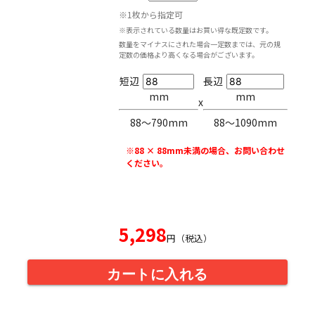
※1枚から指定可
※表示されている数量はお買い得な既定数です。
数量をマイナスにされた場合一定数までは、元の規
定数の価格より高くなる場合がございます。
短辺
長辺
mm
mm
x
88〜790mm
88〜1090mm
※88 × 88mm未満の場合、お問い合わせ
ください。
5,298
円（税込）
カートに入れる