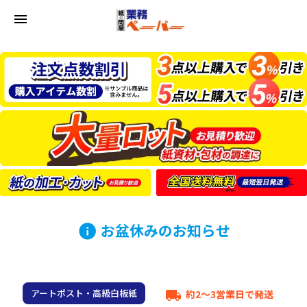
menu
お盆休みのお知らせ
info
アートポスト・高級白板紙
約2～3営業日で発送
local_shipping