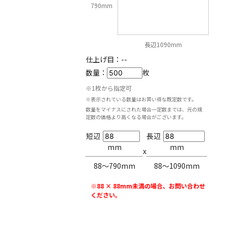
790mm
長辺1090mm
仕上げ目：
--
数量：
枚
※1枚から指定可
※表示されている数量はお買い得な既定数です。
数量をマイナスにされた場合一定数までは、元の規
定数の価格より高くなる場合がございます。
短辺
長辺
mm
mm
x
88〜790mm
88〜1090mm
※88 × 88mm未満の場合、お問い合わせ
ください。