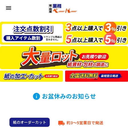
menu
お盆休みのお知らせ
info
紙のオーダーカット
約3～5営業日で発送
local_shipping