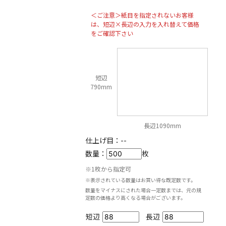
＜ご注意＞紙目を指定されないお客様
は、短辺×長辺の入力を入れ替えて価格
をご確認下さい
短辺
790mm
長辺1090mm
仕上げ目：
--
数量：
枚
※1枚から指定可
※表示されている数量はお買い得な既定数です。
数量をマイナスにされた場合一定数までは、元の規
定数の価格より高くなる場合がございます。
短辺
長辺