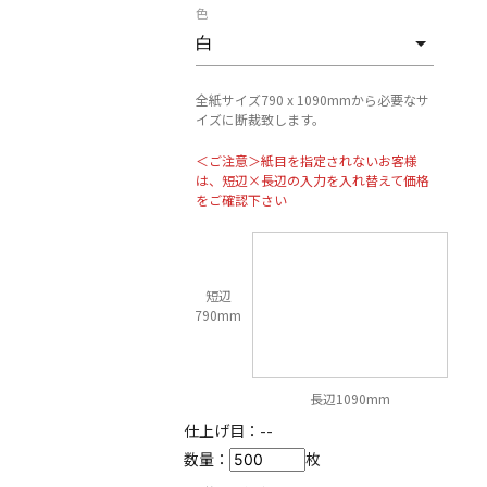
色
全紙サイズ790 x 1090mmから必要なサ
イズに断裁致します。
＜ご注意＞紙目を指定されないお客様
は、短辺×長辺の入力を入れ替えて価格
をご確認下さい
短辺
790mm
長辺1090mm
仕上げ目：
--
数量：
枚