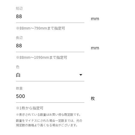
短辺
mm
※88mm〜790mmまで指定可
長辺
mm
※88mm〜1090mmまで指定可
色
数量
枚
※1枚から指定可
※表示されている数量はお買い得な既定数です。
数量をマイナスにされた場合一定数までは、元の
規定数の価格より高くなる場合がございます。