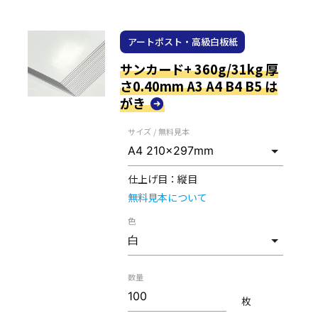
アートポスト・高級白板紙
サンカード+ 360g/31kg 厚
さ0.40mm A3 A4 B4 B5 は
がき
サイズ / 無料見本
仕上げ目：
縦目
無料見本について
色
数量
枚