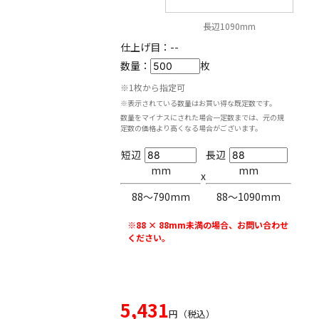
長辺1090mm
仕上げ目：
--
数量：
枚
※1枚から指定可
※表示されている数量はお買い得な既定数です。
数量をマイナスにされた場合一定数までは、元の規
定数の価格より高くなる場合がございます。
短辺
長辺
mm
mm
x
88〜790mm
88〜1090mm
※88 × 88mm未満の場合、お問い合わせ
ください。
5,431
円（税込）