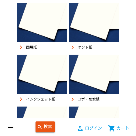
keyboard_arrow_right
keyboard_arrow_right
画用紙
ケント紙
keyboard_arrow_right
keyboard_arrow_right
インクジェット紙
ユポ・耐水紙
検索
menu
search
person_outline
ログイン
shopping_cart
カート