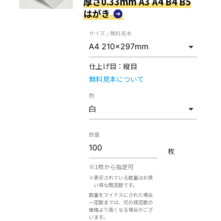
厚さ0.33mm A3 A4 B4 B5
はがき
サイズ / 無料見本
仕上げ目：
縦目
無料見本について
色
数量
枚
※1枚から指定可
※表示されている数量はお買
い得な既定数です。
数量をマイナスにされた場合
一定数までは、元の規定数の
価格より高くなる場合がござ
います。