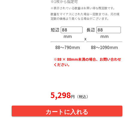
※1枚から指定可
※表示されている数量はお買い得な既定数です。
数量をマイナスにされた場合一定数までは、元の規
定数の価格より高くなる場合がございます。
短辺
長辺
mm
mm
x
88〜790mm
88〜1090mm
※88 × 88mm未満の場合、お問い合わせ
ください。
5,298
円（税込）
カートに入れる