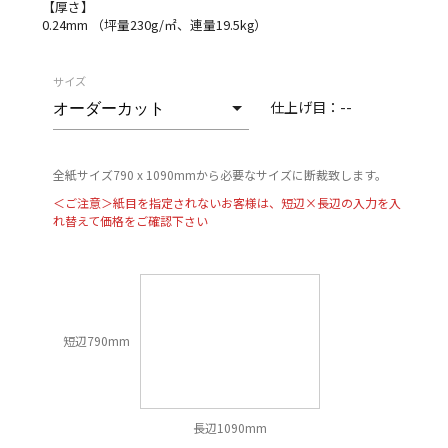
【厚さ】
0.24mm （坪量230g/㎡、連量19.5kg）
サイズ
仕上げ目：
--
全紙サイズ790 x 1090mmから必要なサイズに断裁致します。
＜ご注意＞紙目を指定されないお客様は、短辺×長辺の入力を入
れ替えて価格をご確認下さい
短辺790mm
長辺1090mm