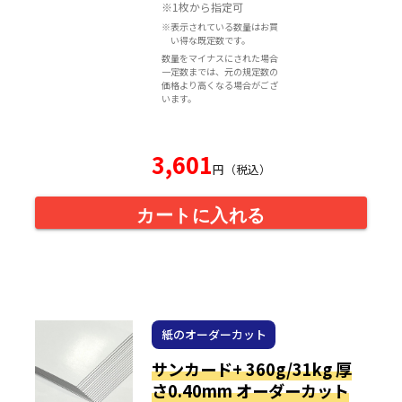
※1枚から指定可
※表示されている数量はお買
い得な既定数です。
数量をマイナスにされた場合
一定数までは、元の規定数の
価格より高くなる場合がござ
います。
3,601
円（税込）
カートに入れる
紙のオーダーカット
サンカード+ 360g/31kg 厚
さ0.40mm オーダーカット