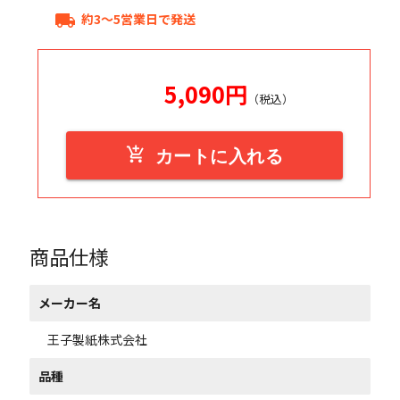
約3～5営業日で発送
local_shipping
5,090
円
（税込）
add_shopping_cart
カートに入れる
商品仕様
メーカー名
王子製紙株式会社
品種