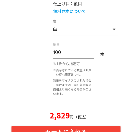
仕上げ目：
縦目
無料見本について
色
数量
枚
※1枚から指定可
※表示されている数量はお買
い得な既定数です。
数量をマイナスにされた場合
一定数までは、元の規定数の
価格より高くなる場合がござ
います。
2,829
円（税込）
カートに入れる