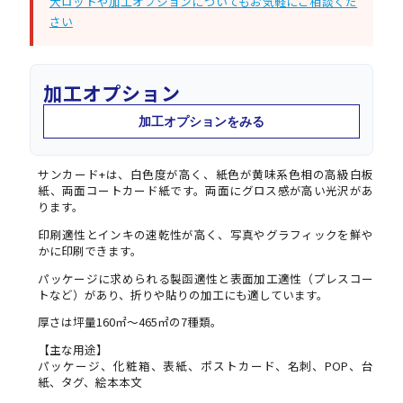
大ロットや加工オプションについてもお気軽にご相談くだ
さい
加工オプション
加工オプションをみる
サンカード+は、白色度が高く、紙色が黄味系色相の高級白板
紙、両面コートカード紙です。両面にグロス感が高い光沢があ
ります。
印刷適性とインキの速乾性が高く、写真やグラフィックを鮮や
かに印刷できます。
パッケージに求められる製函適性と表面加工適性（プレスコー
トなど）があり、折りや貼りの加工にも適しています。
厚さは坪量160㎡～465㎡の7種類。
【主な用途】
パッケージ、化粧箱、表紙、ポストカード、名刺、POP、台
紙、タグ、絵本本文