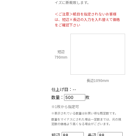
イズに断裁致します。
＜ご注意＞紙目を指定されないお客様
は、短辺×長辺の入力を入れ替えて価格
をご確認下さい
短辺
790mm
長辺1090mm
仕上げ目：
--
数量：
枚
※1枚から指定可
※表示されている数量はお買い得な既定数です。
数量をマイナスにされた場合一定数までは、元の規
定数の価格より高くなる場合がございます。
短辺
長辺