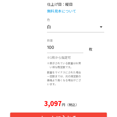
仕上げ目：
縦目
無料見本について
色
数量
枚
※1枚から指定可
※表示されている数量はお買
い得な既定数です。
数量をマイナスにされた場合
一定数までは、元の規定数の
価格より高くなる場合がござ
います。
3,097
円（税込）