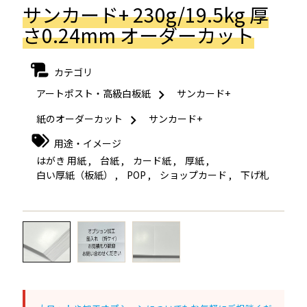
サンカード+ 230g/19.5kg 厚
さ0.24mm オーダーカット
カテゴリ
アートポスト・高級白板紙
サンカード+
紙のオーダーカット
サンカード+
用途・イメージ
はがき 用紙
,
台紙
,
カード紙
,
厚紙
,
白い厚紙（板紙）
,
POP
,
ショップカード
,
下げ札
←
→