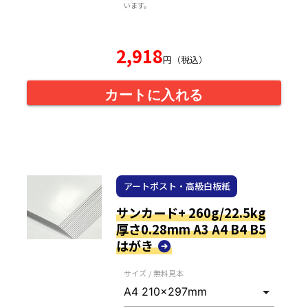
います。
2,918
円（税込）
カートに入れる
アートポスト・高級白板紙
サンカード+ 260g/22.5kg
厚さ0.28mm A3 A4 B4 B5
はがき
サイズ / 無料見本