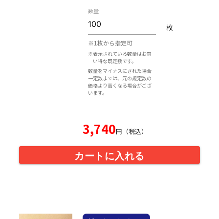
数量
枚
※1枚から指定可
※表示されている数量はお買
い得な既定数です。
数量をマイナスにされた場合
一定数までは、元の規定数の
価格より高くなる場合がござ
います。
3,740
円（税込）
カートに入れる