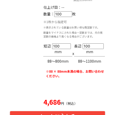
仕上げ目：
--
数量：
枚
※1枚から指定可
※表示されている数量はお買い得な既定数です。
数量をマイナスにされた場合一定数までは、元の規
定数の価格より高くなる場合がございます。
短辺
長辺
mm
mm
x
88〜800mm
88〜1100mm
※88 × 88mm未満の場合、お問い合わせ
ください。
4,686
円（税込）