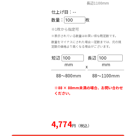
長辺1100mm
仕上げ目：
--
数量：
枚
※1枚から指定可
※表示されている数量はお買い得な既定数です。
数量をマイナスにされた場合一定数までは、元の規
定数の価格より高くなる場合がございます。
短辺
長辺
mm
mm
x
88〜800mm
88〜1100mm
※88 × 88mm未満の場合、お問い合わせ
ください。
4,774
円（税込）