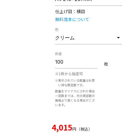
仕上げ目：
横目
無料見本について
色
数量
枚
※1枚から指定可
※表示されている数量はお買
い得な既定数です。
数量をマイナスにされた場合
一定数までは、元の規定数の
価格より高くなる場合がござ
います。
4,015
円（税込）