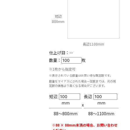
短辺
800mm
長辺1100mm
仕上げ目：
--
数量：
枚
※1枚から指定可
※表示されている数量はお買い得な既定数です。
数量をマイナスにされた場合一定数までは、元の規
定数の価格より高くなる場合がございます。
短辺
長辺
mm
mm
x
88〜800mm
88〜1100mm
※88 × 88mm未満の場合、お問い合わせ