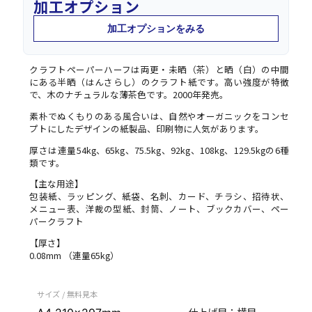
加工オプション
加工オプションをみる
クラフトペーパーハーフは両更・未晒（茶）と晒（白）の中間
にある半晒（はんさらし）のクラフト紙です。高い強度が特徴
で、木のナチュラルな薄茶色です。2000年発売。
素朴でぬくもりのある風合いは、自然やオーガニックをコンセ
プトにしたデザインの紙製品、印刷物に人気があります。
厚さは連量54kg、65kg、75.5kg、92kg、108kg、129.5kgの6種
類です。
【主な用途】
包装紙、ラッピング、紙袋、名刺、カード、チラシ、招待状、
メニュー表、洋裁の型紙、封筒、ノート、ブックカバー、ペー
パークラフト
【厚さ】
0.08mm （連量65kg）
サイズ / 無料見本