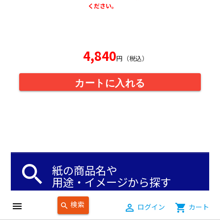
ください。
4,840
円（税込）
カートに入れる
search
紙の商品名や
用途・イメージから探す
検索
menu
search
person_outline
ログイン
shopping_cart
カート