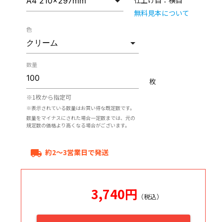
仕上げ目：
横目
無料見本について
色
数量
枚
※1枚から指定可
※表示されている数量はお買い得な既定数です。
数量をマイナスにされた場合一定数までは、元の
規定数の価格より高くなる場合がございます。
約2～3営業日で発送
local_shipping
3,740
円
（税込）