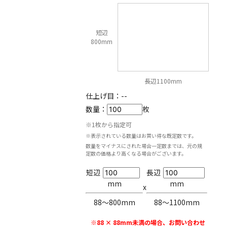
短辺
800mm
長辺1100mm
仕上げ目：
--
数量：
枚
※1枚から指定可
※表示されている数量はお買い得な既定数です。
数量をマイナスにされた場合一定数までは、元の規
定数の価格より高くなる場合がございます。
短辺
長辺
mm
mm
x
88〜800mm
88〜1100mm
※88 × 88mm未満の場合、お問い合わせ