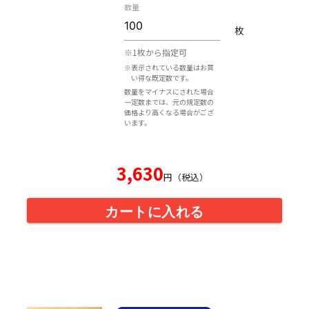
数量
枚
※1枚から指定可
※表示されている数量はお買
い得な既定数です。
数量をマイナスにされた場合
一定数までは、元の規定数の
価格より高くなる場合がござ
います。
3,630
円（税込）
カートに入れる