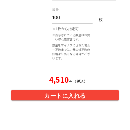
数量
枚
※1枚から指定可
※表示されている数量はお買
い得な既定数です。
数量をマイナスにされた場合
一定数までは、元の規定数の
価格より高くなる場合がござ
います。
4,510
円（税込）
カートに入れる