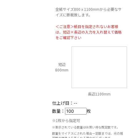
全紙サイズ800 x 1100mmから必要なサ
イズに断裁致します。
＜ご注意＞紙目を指定されないお客様
は、短辺×長辺の入力を入れ替えて価格
をご確認下さい
短辺
800mm
長辺1100mm
仕上げ目：
--
数量：
枚
※1枚から指定可
※表示されている数量はお買い得な既定数です。
数量をマイナスにされた場合一定数までは、元の規
定数の価格より高くなる場合がございます。