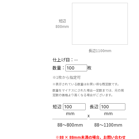
短辺
800mm
長辺1100mm
仕上げ目：
--
数量：
枚
※1枚から指定可
※表示されている数量はお買い得な既定数です。
数量をマイナスにされた場合一定数までは、元の規
定数の価格より高くなる場合がございます。
短辺
長辺
mm
mm
x
88〜800mm
88〜1100mm
※88 × 88mm未満の場合、お問い合わせ