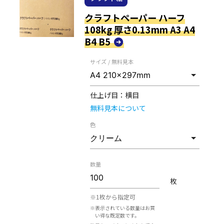
クラフトペーパー ハーフ
108kg 厚さ0.13mm A3 A4
B4 B5
サイズ / 無料見本
仕上げ目：
横目
無料見本について
色
数量
枚
※1枚から指定可
※表示されている数量はお買
い得な既定数です。