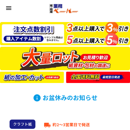
menu
お盆休みのお知らせ
info
クラフト紙
約2～3営業日で発送
local_shipping