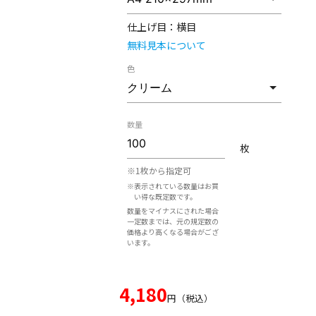
仕上げ目：
横目
無料見本について
色
数量
枚
※1枚から指定可
※表示されている数量はお買
い得な既定数です。
数量をマイナスにされた場合
一定数までは、元の規定数の
価格より高くなる場合がござ
います。
4,180
円（税込）