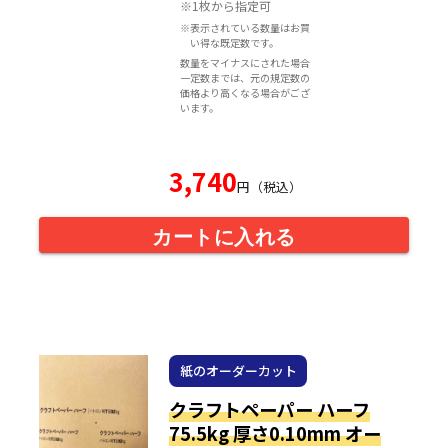
※1枚から指定可
※表示されている数量はお買
い得な既定数です。
数量をマイナスにされた場合
一定数までは、元の規定数の
価格より高くなる場合がござ
います。
3,740
円（税込）
カートに入れる
紙のオーダーカット
クラフトペーパー ハーフ
75.5kg 厚さ0.10mm オー