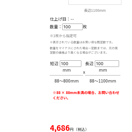
長辺1100mm
仕上げ目：
--
数量：
枚
※1枚から指定可
※表示されている数量はお買い得な既定数です。
数量をマイナスにされた場合一定数までは、元の規
定数の価格より高くなる場合がございます。
短辺
長辺
mm
mm
x
88〜800mm
88〜1100mm
※88 × 88mm未満の場合、お問い合わせ
ください。
4,686
円（税込）