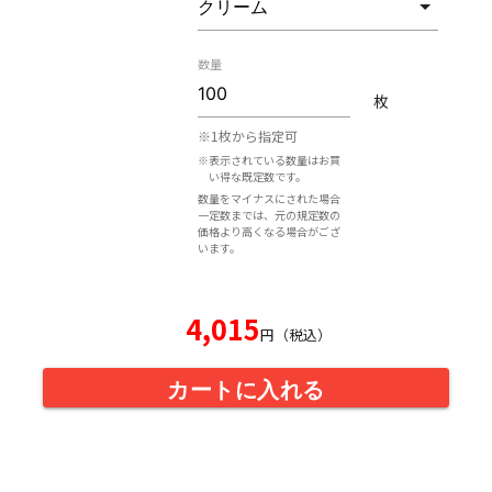
数量
枚
※1枚から指定可
※表示されている数量はお買
い得な既定数です。
数量をマイナスにされた場合
一定数までは、元の規定数の
価格より高くなる場合がござ
います。
4,015
円（税込）
カートに入れる