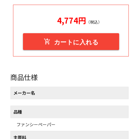
4,774
円
（税込）
add_shopping_cart
カートに入れる
商品仕様
メーカー名
品種
ファンシーペーパー
主原料