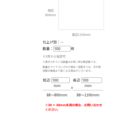
短辺
800mm
長辺1100mm
仕上げ目：
--
数量：
枚
※1枚から指定可
※表示されている数量はお買い得な既定数です。
数量をマイナスにされた場合一定数までは、元の規
定数の価格より高くなる場合がございます。
短辺
長辺
mm
mm
x
88〜800mm
88〜1100mm
※88 × 88mm未満の場合、お問い合わせ
ください。