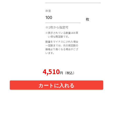
数量
枚
※1枚から指定可
※表示されている数量はお買
い得な既定数です。
数量をマイナスにされた場合
一定数までは、元の規定数の
価格より高くなる場合がござ
います。
4,510
円（税込）
カートに入れる