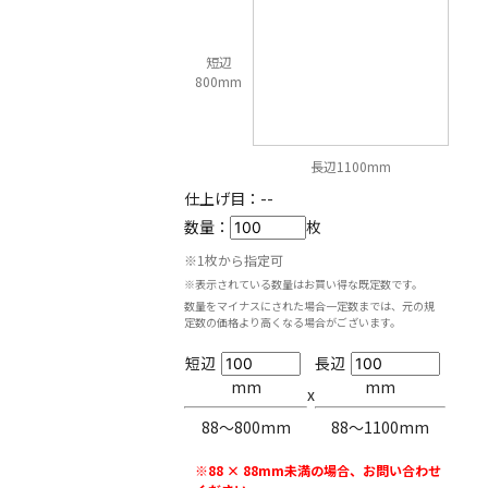
短辺
800mm
長辺1100mm
仕上げ目：
--
数量：
枚
※1枚から指定可
※表示されている数量はお買い得な既定数です。
数量をマイナスにされた場合一定数までは、元の規
定数の価格より高くなる場合がございます。
短辺
長辺
mm
mm
x
88〜800mm
88〜1100mm
※88 × 88mm未満の場合、お問い合わせ