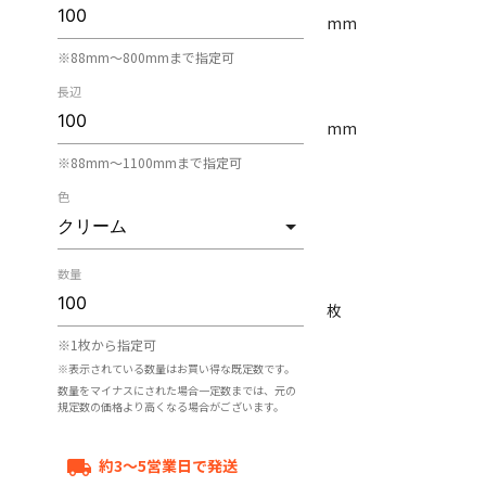
mm
※88mm〜800mmまで指定可
長辺
mm
※88mm〜1100mmまで指定可
色
数量
枚
※1枚から指定可
※表示されている数量はお買い得な既定数です。
数量をマイナスにされた場合一定数までは、元の
規定数の価格より高くなる場合がございます。
約3～5営業日で発送
local_shipping