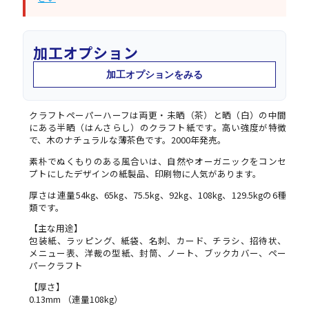
加工オプション
加工オプションをみる
クラフトペーパーハーフは両更・未晒（茶）と晒（白）の中間
にある半晒（はんさらし）のクラフト紙です。高い強度が特徴
で、木のナチュラルな薄茶色です。2000年発売。
素朴でぬくもりのある風合いは、自然やオーガニックをコンセ
プトにしたデザインの紙製品、印刷物に人気があります。
厚さは連量54kg、65kg、75.5kg、92kg、108kg、129.5kgの6種
類です。
【主な用途】
包装紙、ラッピング、紙袋、名刺、カード、チラシ、招待状、
メニュー表、洋裁の型紙、封筒、ノート、ブックカバー、ペー
パークラフト
【厚さ】
0.13mm （連量108kg）