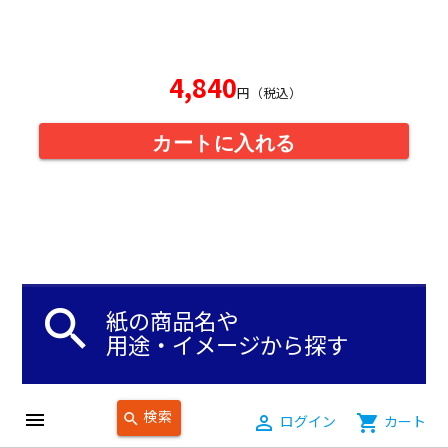
4,840
円（税込）
カートに入れる
search
紙の商品名や
用途・イメージから探す
検索
menu
search
person_outline
ログイン
shopping_cart
カート
keyboard_arrow_down
keyboard_arrow_down
商品名から探す
用途・イメージから探す