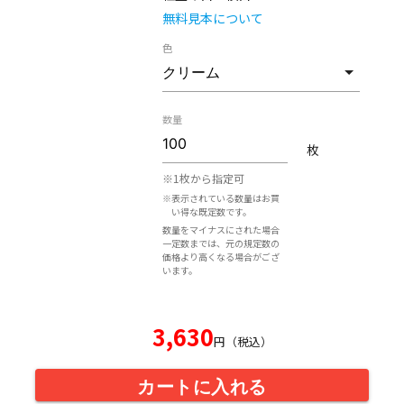
無料見本について
色
数量
枚
※1枚から指定可
※表示されている数量はお買
い得な既定数です。
数量をマイナスにされた場合
一定数までは、元の規定数の
価格より高くなる場合がござ
います。
3,630
円（税込）
カートに入れる