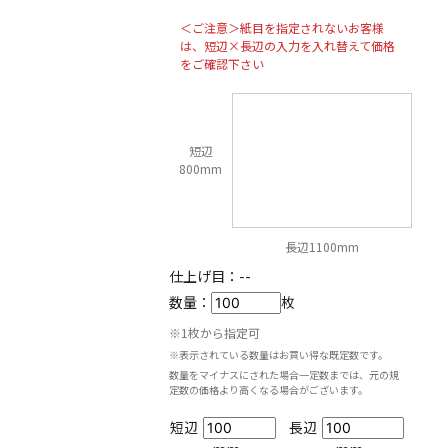
＜ご注意＞紙目を指定されないお客様
は、短辺×長辺の入力を入れ替えて価格
をご確認下さい
短辺
800mm
長辺1100mm
仕上げ目：
--
数量：
枚
※1枚から指定可
※表示されている数量はお買い得な既定数です。
数量をマイナスにされた場合一定数までは、元の規
定数の価格より高くなる場合がございます。
短辺
長辺