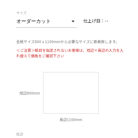
サイズ
仕上げ目：
--
全紙サイズ800 x 1100mmから必要なサイズに断裁致します。
＜ご注意＞紙目を指定されないお客様は、短辺×長辺の入力を入
れ替えて価格をご確認下さい
短辺800mm
長辺1100mm
短辺