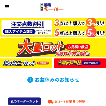
menu
お盆休みのお知らせ
info
紙のオーダーカット
約3～5営業日で発送
local_shipping