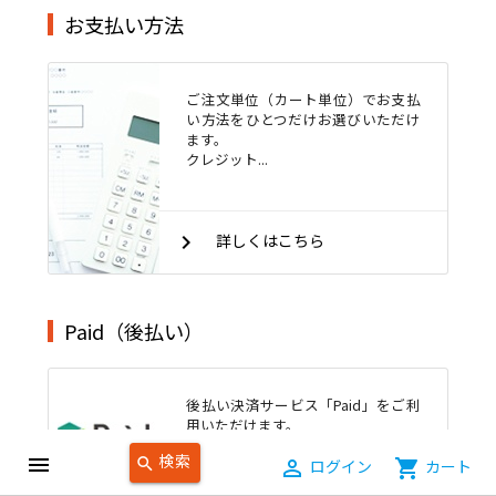
お支払い方法
ご注文単位（カート単位）でお支払
い方法をひとつだけお選びいただけ
ます。
クレジット...
keyboard_arrow_right
詳しくはこちら
Paid（後払い）
後払い決済サービス「Paid」をご利
用いただけます。
ご希望に応じて、月締めの請求...
検索
menu
search
person_outline
ログイン
shopping_cart
カート