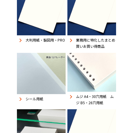
keyboard_arrow_right
keyboard_arrow_right
大判用紙・製図用・PRO
業務用に特化したまとめ
買いお買い得商品
keyboard_arrow_right
ムジ A4・30穴用紙 ム
keyboard_arrow_right
シール用紙
ジ B5・26穴用紙