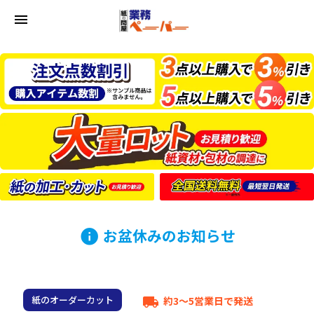
menu
お盆休みのお知らせ
info
紙のオーダーカット
約3～5営業日で発送
local_shipping