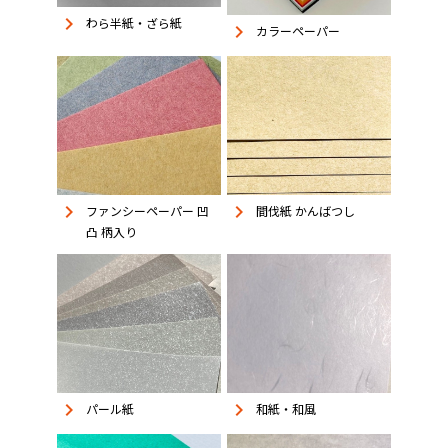
keyboard_arrow_right
わら半紙・ざら紙
keyboard_arrow_right
カラーペーパー
keyboard_arrow_right
keyboard_arrow_right
ファンシーペーパー 凹
間伐紙 かんばつし
凸 柄入り
keyboard_arrow_right
keyboard_arrow_right
パール紙
和紙・和風