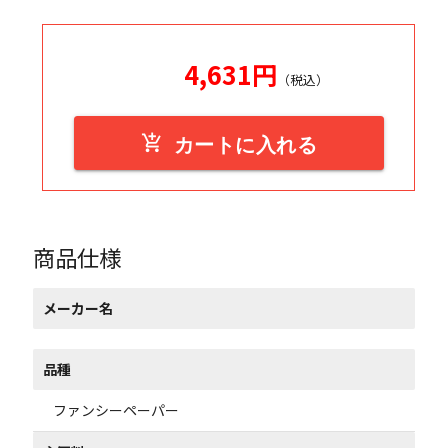
4,631
円
（税込）
add_shopping_cart
カートに入れる
商品仕様
メーカー名
品種
ファンシーペーパー