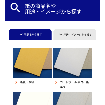
search
紙の商品名や
用途・イメージから探す
keyboard_arrow_down
keyboard_arrow_down
商品名から探す
用途・イメージから探す
keyboard_arrow_right
keyboard_arrow_right
板紙・厚紙
コートボール 表白、裏
ネズ