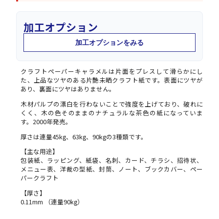
加工オプション
加工オプションをみる
クラフトペーパーキャラメルは片面をプレスして滑らかにし
た、上品なツヤのある片艶未晒クラフト紙です。表面にツヤが
あり、裏面にツヤはありません。
木材パルプの漂白を行わないことで強度を上げており、破れに
くく、木の色そのままのナチュラルな茶色の紙になっていま
す。2000年発売。
厚さは連量45kg、63kg、90kgの3種類です。
【主な用途】
包装紙、ラッピング、紙袋、名刺、カード、チラシ、招待状、
メニュー表、洋裁の型紙、封筒、ノート、ブックカバー、ペー
パークラフト
【厚さ】
0.11mm （連量90kg）