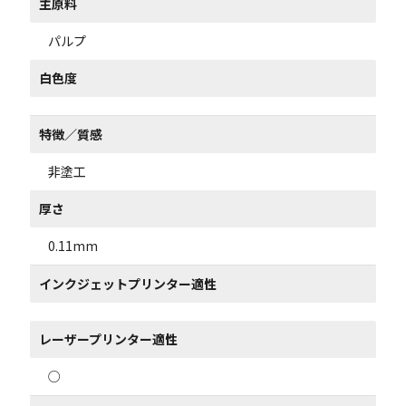
主原料
パルプ
白色度
特徴／質感
非塗工
厚さ
0.11mm
インクジェットプリンター適性
レーザープリンター適性
○