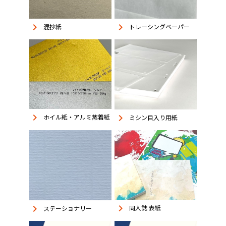
keyboard_arrow_right
keyboard_arrow_right
混抄紙
トレーシングペーパー
keyboard_arrow_right
keyboard_arrow_right
ホイル紙・アルミ蒸着紙
ミシン目入り用紙
keyboard_arrow_right
keyboard_arrow_right
同人誌 表紙
ステーショナリー