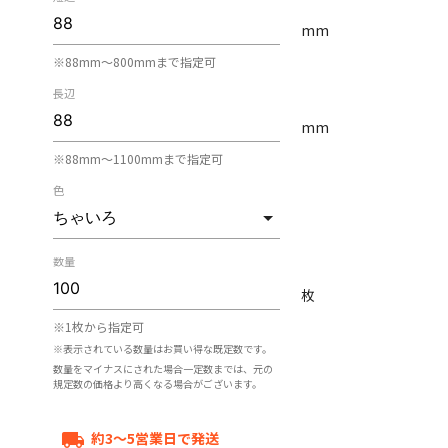
mm
※88mm〜800mmまで指定可
長辺
mm
※88mm〜1100mmまで指定可
色
数量
枚
※1枚から指定可
※表示されている数量はお買い得な既定数です。
数量をマイナスにされた場合一定数までは、元の
規定数の価格より高くなる場合がございます。
約3～5営業日で発送
local_shipping