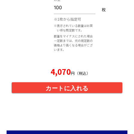
枚
※1枚から指定可
※表示されている数量はお買
い得な既定数です。
数量をマイナスにされた場合
一定数までは、元の規定数の
価格より高くなる場合がござ
います。
4,070
円（税込）
カートに入れる