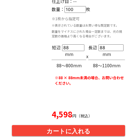
仕上げ目：
--
数量：
枚
※1枚から指定可
※表示されている数量はお買い得な既定数です。
数量をマイナスにされた場合一定数までは、元の規
定数の価格より高くなる場合がございます。
短辺
長辺
mm
mm
x
88〜800mm
88〜1100mm
※88 × 88mm未満の場合、お問い合わせ
ください。
4,598
円（税込）
カートに入れる