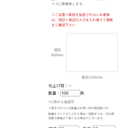
イズに断裁致します。
＜ご注意＞紙目を指定されないお客様
は、短辺×長辺の入力を入れ替えて価格
をご確認下さい
短辺
800mm
長辺1100mm
仕上げ目：
--
数量：
枚
※1枚から指定可
※表示されている数量はお買い得な既定数です。
数量をマイナスにされた場合一定数までは、元の規
定数の価格より高くなる場合がございます。