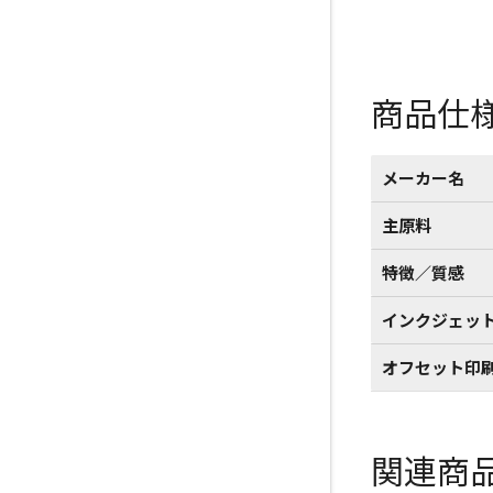
商品仕
メーカー名
主原料
特徴／質感
インクジェッ
オフセット印
関連商