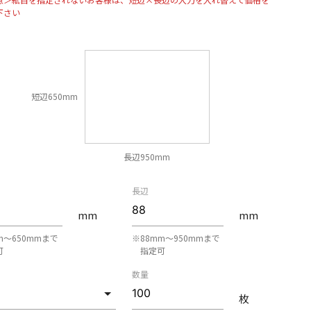
下さい
短辺650mm
長辺950mm
長辺
mm
mm
m〜650mmまで
※88mm〜950mmまで
可
指定可
数量
枚