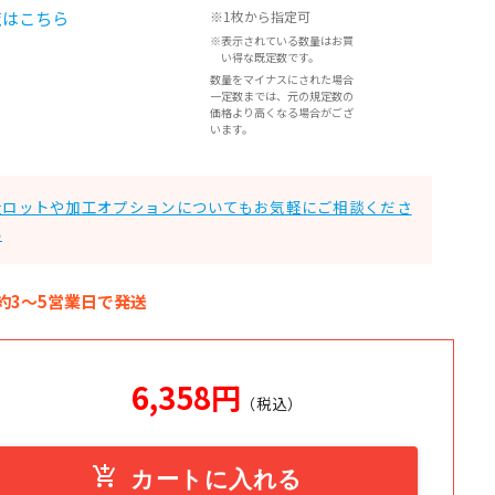
覧はこちら
※1枚から指定可
※表示されている数量はお買
い得な既定数です。
数量をマイナスにされた場合
一定数までは、元の規定数の
価格より高くなる場合がござ
います。
大ロットや加工オプションについてもお気軽にご相談くださ
い
約3～5営業日で発送
6,358
円
（税込）
add_shopping_cart
カートに入れる