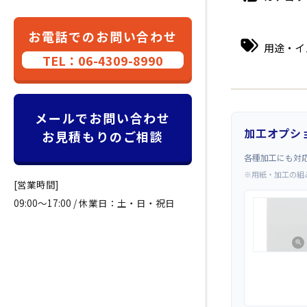
お電話でのお問い合わせ
用途・イ
TEL：06-4309-8990
メールでお問い合わせ
加工オプシ
お見積もりのご相談
各種加工にも対
※用紙・加工の組
[営業時間]
09:00～17:00 / 休業日：土・日・祝日
zoom_in