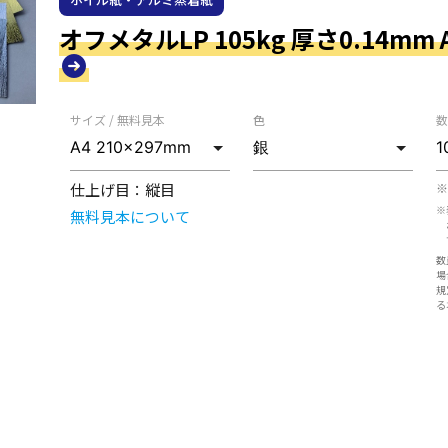
オフメタルLP 105kg 厚さ0.14mm A3
サイズ / 無料見本
色
数
仕上げ目：
縦目
※
※
無料見本について
数
場
規
る