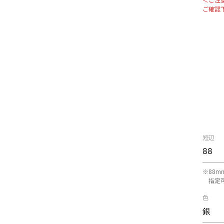
ご確認
短辺
※88m
指定
色