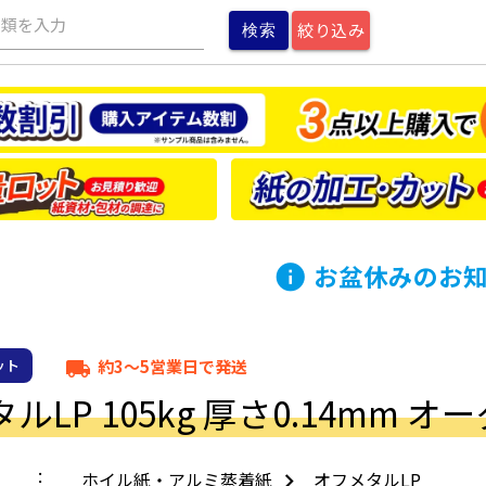
種類を入力
絞り込み
お盆休みのお
info
約3～5営業日で発送
ット
local_shipping
ルLP 105kg 厚さ0.14mm 
ホイル紙・アルミ蒸着紙
オフメタルLP