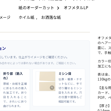
紙のオーダーカット
オフメタルLP
ホイル紙
お洒落な紙
メージ
,
オフメ
のヘア
ョン
面に、
で、手触
応しています。仕上がりイメージをご確認ください。
カラー
み合わせによっては承れない場合があります。ご相談ください。
加工に
折り罫（筋入
ミシン目
表は金、
れ）
130kg
伝票・帳票・チケ
厚紙・台紙を正確
ットなどに、手で
【主な
に折るための筋入
切り離せるミシン
zoom_in
カード
れ加工です。折り
目を入れます。穴
目を入れること
の位置や間隔もご
POP、
で、きれいに折り
相談可能です。
【厚さ
曲げられます。
0.14m