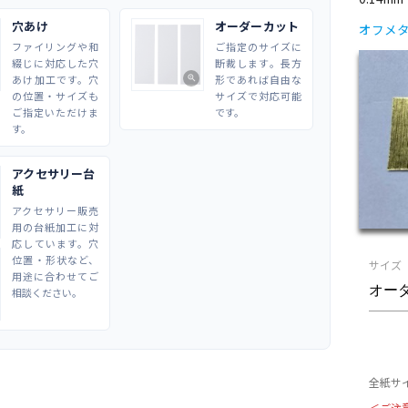
穴あけ
オーダーカット
オフメタ
ファイリングや和
ご指定のサイズに
綴じに対応した穴
断裁します。長方
あけ加工です。穴
形であれば自由な
zoom_in
の位置・サイズも
サイズで対応可能
ご指定いただけま
です。
す。
アクセサリー台
紙
アクセサリー販売
用の台紙加工に対
応しています。穴
位置・形状など、
サイズ
用途に合わせてご
相談ください。
全紙サイ
＜ご注