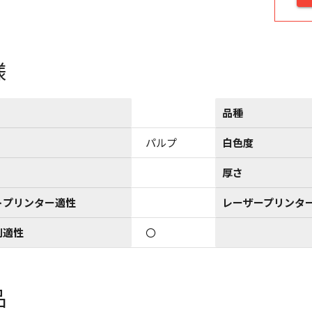
様
品種
パルプ
白色度
厚さ
トプリンター適性
レーザープリンタ
刷適性
〇
品