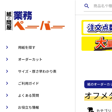
search
商品名や
chevron_right
用紙を探す
chevron_right
オーダーカット
chevron_right
サイズ・厚さ早わかり表
chevron_right
ご利用ガイド
紙のオーダーカ
オフメタ
chevron_right
よくある質問
chevron_right
お役立ち情報
カテゴリ