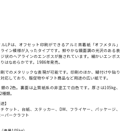
タルLPは、オフセット印刷ができるアルミ蒸着紙「オフメタル」
ーライン模様が入ったタイプです。鮮やかな鏡面調の光沢のある表
スジ状のヘアラインのエンボスが施されています。細かいエンボス
りはなめらかです。1986年発売。
印刷でのメタリックな表現が可能です。印刷のほか、糊付けや貼り
も対応しており、販促物やギフト商品など用途の広い紙です。
銀の2色。裏面は上質紙系の非塗工で白色です。厚さは105kg、
の2種類。
用途】
、チケット、台紙、ステッカー、DM、フライヤー、パッケージ、
ペーパークラフト
】
m （連量105kg）