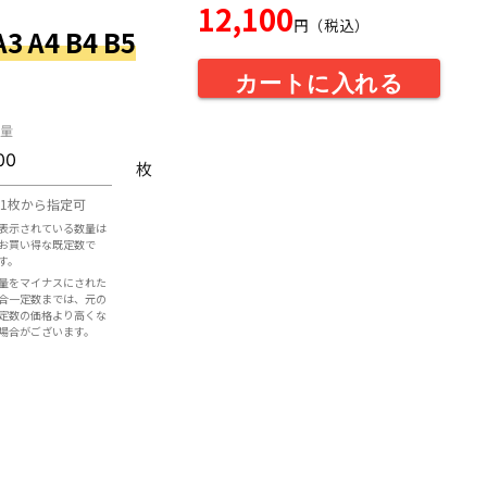
12,100
円（税込）
 A4 B4 B5
カートに入れる
量
枚
1枚から指定可
表示されている数量は
お買い得な既定数で
す。
量をマイナスにされた
合一定数までは、元の
定数の価格より高くな
場合がございます。