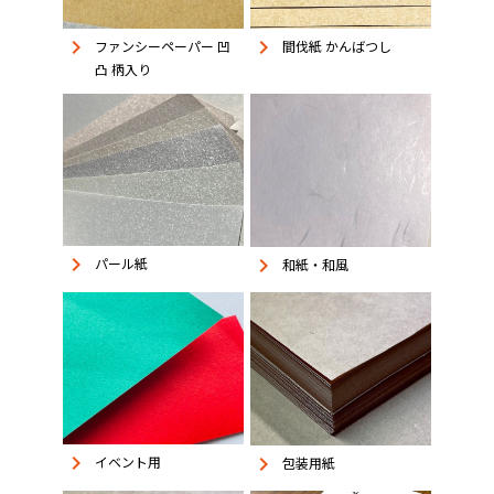
keyboard_arrow_right
keyboard_arrow_right
ファンシーペーパー 凹
間伐紙 かんばつし
凸 柄入り
keyboard_arrow_right
keyboard_arrow_right
パール紙
和紙・和風
keyboard_arrow_right
keyboard_arrow_right
イベント用
包装用紙