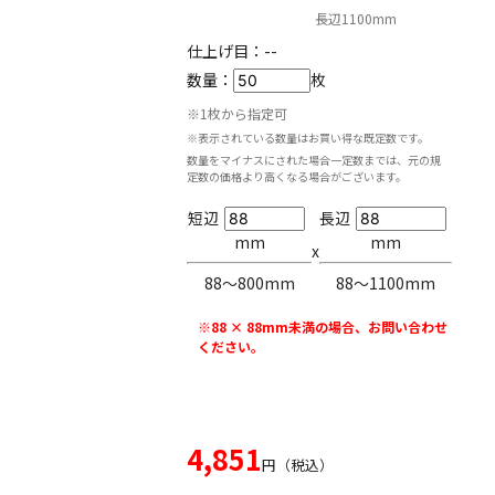
長辺1100mm
仕上げ目：
--
数量：
枚
※1枚から指定可
※表示されている数量はお買い得な既定数です。
数量をマイナスにされた場合一定数までは、元の規
定数の価格より高くなる場合がございます。
短辺
長辺
mm
mm
x
88〜800mm
88〜1100mm
※88 × 88mm未満の場合、お問い合わせ
ください。
4,851
円（税込）