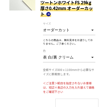
紙
ツートンホワイトFS 29kg
厚さ0.42mm オーダーカッ
ト
サイズ
こちらの商品は、無料見本をお送りしてお
りません。ご了承ください。
色
全紙サイズ800 x 1100mmから必要なサ
イズに断裁致します。
＜ご注意＞紙目を指定されないお客様
は、短辺×長辺の入力を入れ替えて価格
をご確認下さい