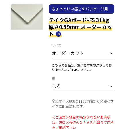
ちょっといい感じのパッケージ用
紙
テイクGAボード-FS 31kg
厚さ0.39mm オーダーカッ
ト
サイズ
こちらの商品は、無料見本をお送りしてお
りません。ご了承ください。
色
全紙サイズ800 x 1100mmから必要なサ
イズに断裁致します。
＜ご注意＞紙目を指定されないお客様
は、短辺×長辺の入力を入れ替えて価格
をご確認下さい