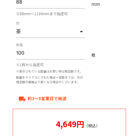
mm
※88mm〜1100mmまで指定可
色
数量
枚
※1枚から指定可
※表示されている数量はお買い得な既定数です。
数量をマイナスにされた場合一定数までは、元の
規定数の価格より高くなる場合がございます。
約3～5営業日で発送
local_shipping
4,649
円
（税込）