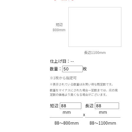
短辺
800mm
長辺1100mm
仕上げ目：
--
数量：
枚
※1枚から指定可
※表示されている数量はお買い得な既定数です。
数量をマイナスにされた場合一定数までは、元の規
定数の価格より高くなる場合がございます。
短辺
長辺
mm
mm
x
88〜800mm
88〜1100mm