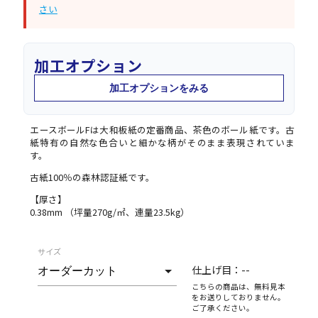
さい
加工オプション
加工オプションをみる
エースボールFは大和板紙の定番商品、茶色のボール紙です。古
紙特有の自然な色合いと細かな柄がそのまま表現されていま
す。
古紙100％の森林認証紙です。
【厚さ】
0.38mm （坪量270g/㎡、連量23.5kg）
サイズ
仕上げ目：
--
こちらの商品は、無料見本
をお送りしておりません。
ご了承ください。