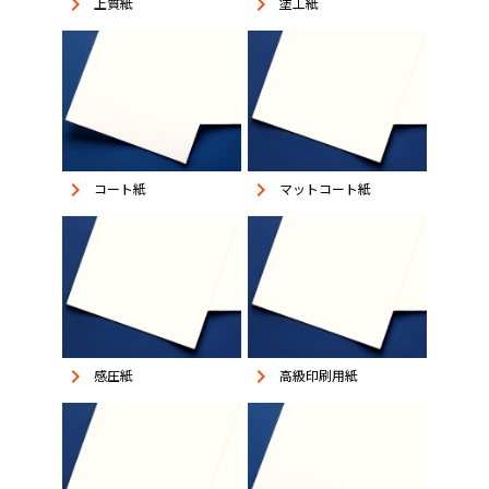
keyboard_arrow_right
keyboard_arrow_right
上質紙
塗工紙
keyboard_arrow_right
keyboard_arrow_right
コート紙
マットコート紙
keyboard_arrow_right
keyboard_arrow_right
感圧紙
高級印刷用紙