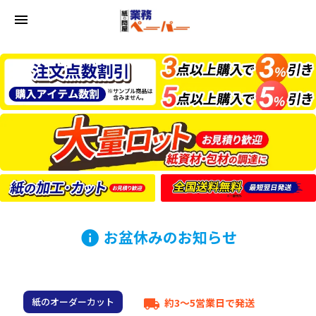
menu
お盆休みのお知らせ
info
紙のオーダーカット
約3～5営業日で発送
local_shipping