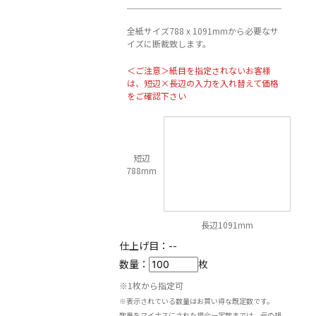
全紙サイズ788 x 1091mmから必要なサ
イズに断裁致します。
＜ご注意＞紙目を指定されないお客様
は、短辺×長辺の入力を入れ替えて価格
をご確認下さい
短辺
788mm
長辺1091mm
仕上げ目：
--
数量：
枚
※1枚から指定可
※表示されている数量はお買い得な既定数です。
数量をマイナスにされた場合一定数までは、元の規