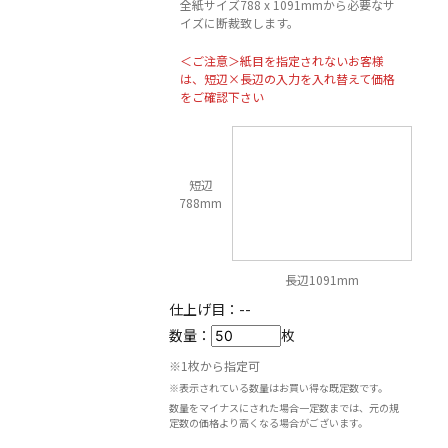
全紙サイズ788 x 1091mmから必要なサ
イズに断裁致します。
＜ご注意＞紙目を指定されないお客様
は、短辺×長辺の入力を入れ替えて価格
をご確認下さい
短辺
788mm
長辺1091mm
仕上げ目：
--
数量：
枚
※1枚から指定可
※表示されている数量はお買い得な既定数です。
数量をマイナスにされた場合一定数までは、元の規
定数の価格より高くなる場合がございます。