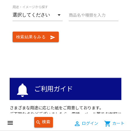
用途・イメージから探す
商品名や種類を入力
検索結果をみる
send
notifications
ご利用ガイド
さまざまな用途に応じた紙をご用意しております。
ご不明な点などございましたら、電話・メール等でお気軽に
お問い合せください。
検索
menu
search
person_outline
ログイン
shopping_cart
カート