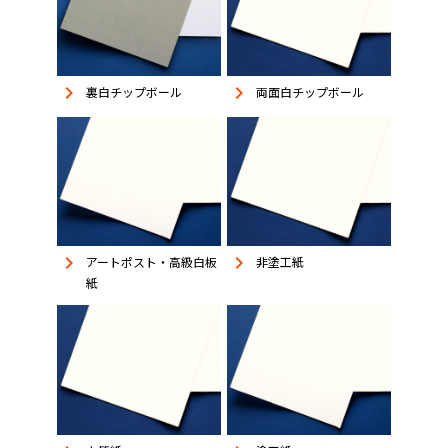
keyboard_arrow_right
keyboard_arrow_right
裏白チップボール
両面白チップボール
keyboard_arrow_right
keyboard_arrow_right
アートポスト・高級白板
非塗工紙
紙