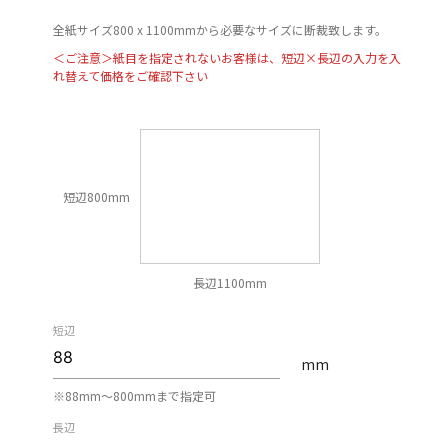
全紙サイズ800 x 1100mmから必要なサイズに断裁致します。
＜ご注意＞紙目を指定されないお客様は、短辺×長辺の入力を入
れ替えて価格をご確認下さい
短辺800mm
長辺1100mm
短辺
mm
※88mm〜800mmまで指定可
長辺