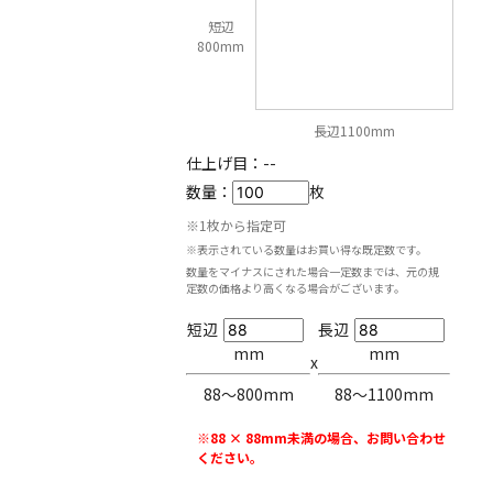
短辺
800mm
長辺1100mm
仕上げ目：
--
数量：
枚
※1枚から指定可
※表示されている数量はお買い得な既定数です。
数量をマイナスにされた場合一定数までは、元の規
定数の価格より高くなる場合がございます。
短辺
長辺
mm
mm
x
88〜800mm
88〜1100mm
※88 × 88mm未満の場合、お問い合わせ
ください。