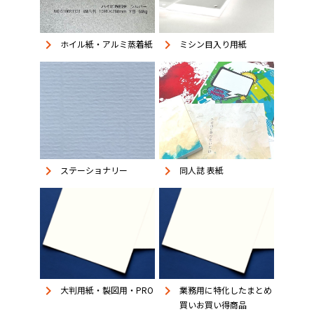
keyboard_arrow_right
keyboard_arrow_right
ホイル紙・アルミ蒸着紙
ミシン目入り用紙
keyboard_arrow_right
keyboard_arrow_right
同人誌 表紙
ステーショナリー
keyboard_arrow_right
keyboard_arrow_right
大判用紙・製図用・PRO
業務用に特化したまとめ
買いお買い得商品