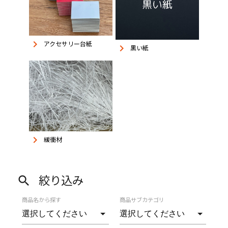
keyboard_arrow_right
アクセサリー台紙
keyboard_arrow_right
黒い紙
keyboard_arrow_right
緩衝材
絞り込み
search
商品名から探す
商品サブカテゴリ