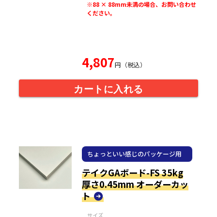
※88 × 88mm未満の場合、お問い合わせ
ください。
4,807
円（税込）
カートに入れる
ちょっといい感じのパッケージ用
紙
テイクGAボード-FS 35kg
厚さ0.45mm オーダーカッ
ト
サイズ