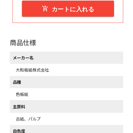
add_shopping_cart
カートに入れる
商品仕様
メーカー名
大和板紙株式会社
品種
色板紙
主原料
古紙、パルプ
白色度