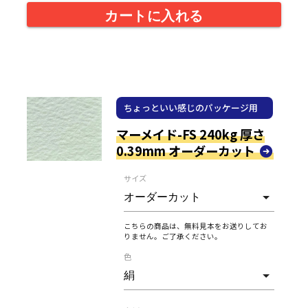
カートに入れる
ちょっといい感じのパッケージ用
紙
マーメイド-FS 240kg 厚さ
0.39mm オーダーカット
サイズ
こちらの商品は、無料見本をお送りしてお
りません。ご了承ください。
色