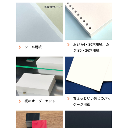
keyboard_arrow_right
ムジ A4・30穴用紙 ム
keyboard_arrow_right
シール用紙
ジ B5・26穴用紙
keyboard_arrow_right
ちょっといい感じのパッ
keyboard_arrow_right
紙のオーダーカット
ケージ用紙