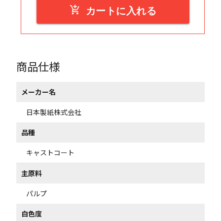
add_shopping_cart
カートに入れる
商品仕様
メーカー名
日本製紙株式会社
品種
キャストコート
主原料
パルプ
白色度