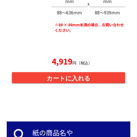
mm
mm
x
88〜636mm
88〜939mm
※88 × 88mm未満の場合、お問い合わせ
ください。
4,919
円（税込）
カートに入れる
search
紙の商品名や