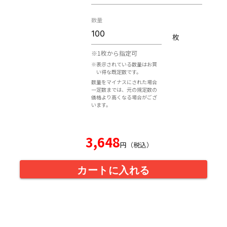
数量
枚
※1枚から指定可
※表示されている数量はお買
い得な既定数です。
数量をマイナスにされた場合
一定数までは、元の規定数の
価格より高くなる場合がござ
います。
3,648
円（税込）
カートに入れる