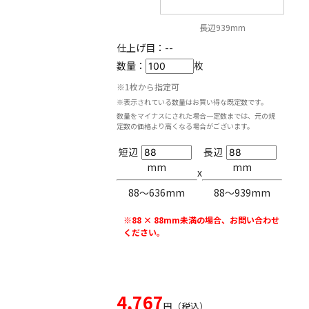
長辺939mm
仕上げ目：
--
数量：
枚
※1枚から指定可
※表示されている数量はお買い得な既定数です。
数量をマイナスにされた場合一定数までは、元の規
定数の価格より高くなる場合がございます。
短辺
長辺
mm
mm
x
88〜636mm
88〜939mm
※88 × 88mm未満の場合、お問い合わせ
ください。
4,767
円（税込）