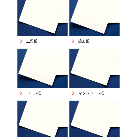
keyboard_arrow_right
keyboard_arrow_right
上質紙
塗工紙
keyboard_arrow_right
keyboard_arrow_right
コート紙
マットコート紙