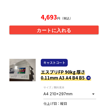
4,693
円（税込）
カートに入れる
キャストコート
エスプリFP 90kg 厚さ
0.11mm A3 A4 B4 B5
サイズ / 無料見本
仕上げ目：
縦目