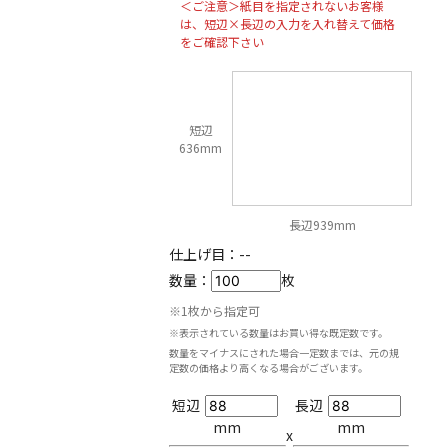
＜ご注意＞紙目を指定されないお客様
は、短辺×長辺の入力を入れ替えて価格
をご確認下さい
短辺
636mm
長辺939mm
仕上げ目：
--
数量：
枚
※1枚から指定可
※表示されている数量はお買い得な既定数です。
数量をマイナスにされた場合一定数までは、元の規
定数の価格より高くなる場合がございます。
短辺
長辺
mm
mm
x