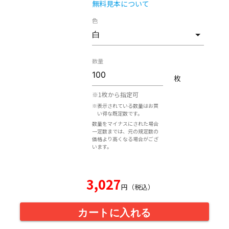
無料見本について
色
数量
枚
※1枚から指定可
※表示されている数量はお買
い得な既定数です。
数量をマイナスにされた場合
一定数までは、元の規定数の
価格より高くなる場合がござ
います。
3,027
円（税込）
カートに入れる