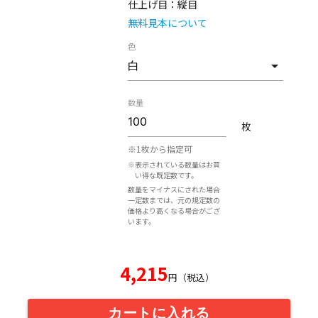
仕上げ目：
縦目
無料見本について
色
数量
枚
※1枚から指定可
※表示されている数量はお買
い得な既定数です。
数量をマイナスにされた場合
一定数までは、元の規定数の
価格より高くなる場合がござ
います。
4,215
円（税込）
カートに入れる