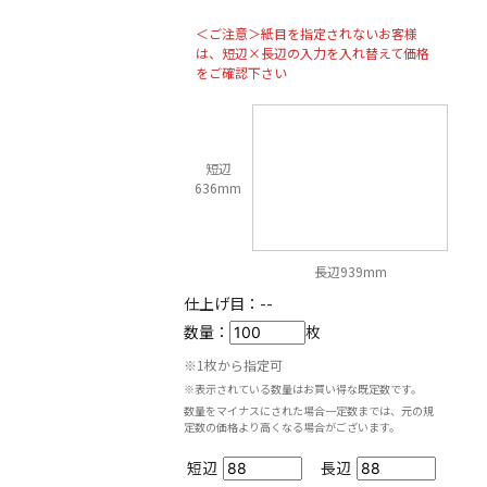
＜ご注意＞紙目を指定されないお客様
は、短辺×長辺の入力を入れ替えて価格
をご確認下さい
短辺
636mm
長辺939mm
仕上げ目：
--
数量：
枚
※1枚から指定可
※表示されている数量はお買い得な既定数です。
数量をマイナスにされた場合一定数までは、元の規
定数の価格より高くなる場合がございます。
短辺
長辺