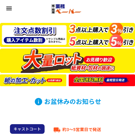
menu
お盆休みのお知らせ
info
キャストコート
約3～5営業日で発送
local_shipping