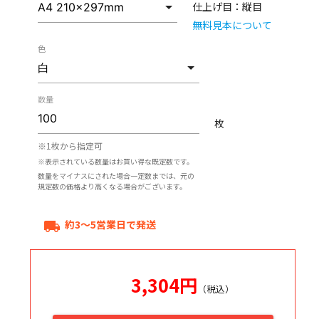
仕上げ目：
縦目
無料見本について
色
数量
枚
※1枚から指定可
※表示されている数量はお買い得な既定数です。
数量をマイナスにされた場合一定数までは、元の
規定数の価格より高くなる場合がございます。
約3～5営業日で発送
local_shipping
3,304
円
（税込）