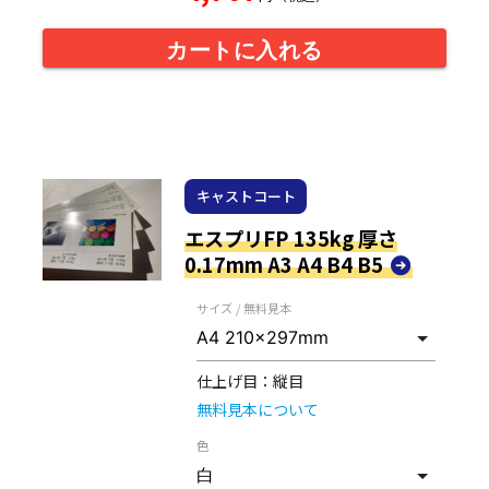
カートに入れる
キャストコート
エスプリFP 135kg 厚さ
0.17mm A3 A4 B4 B5
サイズ / 無料見本
仕上げ目：
縦目
無料見本について
色