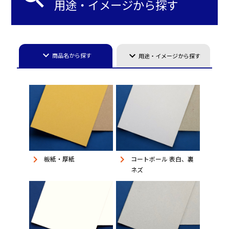
用途・イメージから探す
keyboard_arrow_down
keyboard_arrow_down
商品名から探す
用途・イメージから探す
keyboard_arrow_right
keyboard_arrow_right
板紙・厚紙
コートボール 表白、裏
ネズ