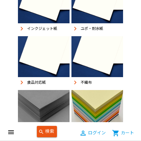
keyboard_arrow_right
keyboard_arrow_right
インクジェット紙
ユポ・耐水紙
keyboard_arrow_right
keyboard_arrow_right
食品対応紙
不織布
検索
menu
search
person_outline
ログイン
shopping_cart
カート
keyboard_arrow_right
わら半紙・ざら紙
keyboard_arrow_right
カラーペーパー