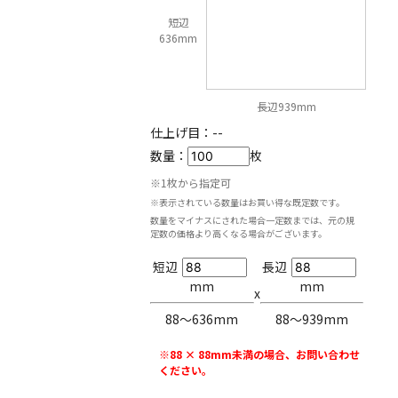
短辺
636mm
長辺939mm
仕上げ目：
--
数量：
枚
※1枚から指定可
※表示されている数量はお買い得な既定数です。
数量をマイナスにされた場合一定数までは、元の規
定数の価格より高くなる場合がございます。
短辺
長辺
mm
mm
x
88〜636mm
88〜939mm
※88 × 88mm未満の場合、お問い合わせ
ください。