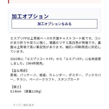
加工オプション
加工オプションをみる
エスプリFPは上質紙ベースの片面キャストコート紙です。コシ
があり折りや反りに強く、鏡面のツヤと高白色が特徴です。裏
面は上質紙で高い筆記性があります。幅広い印刷用途に対応し
ています。
2010年に「エスプリコートFP」から「エスプリFP」に名称変更
しました。1984年発売。
【主な用途】
表紙、パッケージ、紙袋、カレンダー、ポスター、ブックカバ
ー、チラシ、ペーパークラフト、スタンプカード
【厚さ】
0.14mm （連量110kg）
サイズ / 無料見本