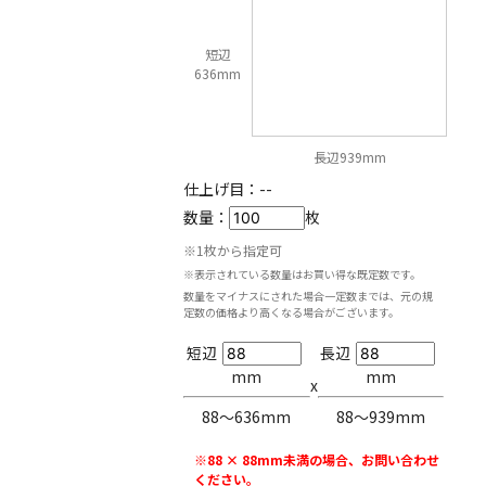
短辺
636mm
長辺939mm
仕上げ目：
--
数量：
枚
※1枚から指定可
※表示されている数量はお買い得な既定数です。
数量をマイナスにされた場合一定数までは、元の規
定数の価格より高くなる場合がございます。
短辺
長辺
mm
mm
x
88〜636mm
88〜939mm
※88 × 88mm未満の場合、お問い合わせ
ください。