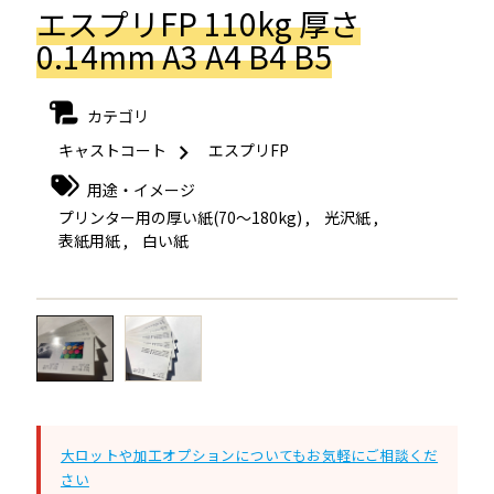
エスプリFP 110kg 厚さ
0.14mm A3 A4 B4 B5
カテゴリ
キャストコート
エスプリFP
用途・イメージ
プリンター用の厚い紙(70～180kg)
,
光沢紙
,
表紙用紙
,
白い紙
←
→
大ロットや加工オプションについてもお気軽にご相談くだ
さい