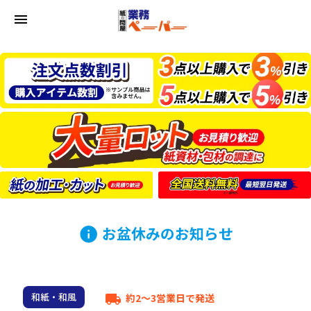
menu
お盆休みのお知らせ
info
和紙・和風
約2～3営業日で発送
local_shipping