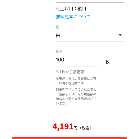
仕上げ目：
縦目
無料見本について
色
数量
枚
※1枚から指定可
※表示されている数量はお買
い得な既定数です。
数量をマイナスにされた場合
一定数までは、元の規定数の
価格より高くなる場合がござ
います。
4,191
円（税込）