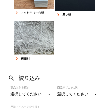
keyboard_arrow_right
アクセサリー台紙
keyboard_arrow_right
黒い紙
keyboard_arrow_right
緩衝材
絞り込み
search
商品名から探す
商品サブカテゴリ
用途・イメージから探す