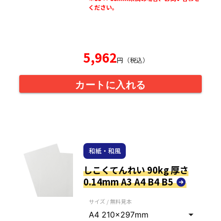
ください。
5,962
円（税込）
カートに入れる
和紙・和風
しこくてんれい 90kg 厚さ
0.14mm A3 A4 B4 B5
サイズ / 無料見本