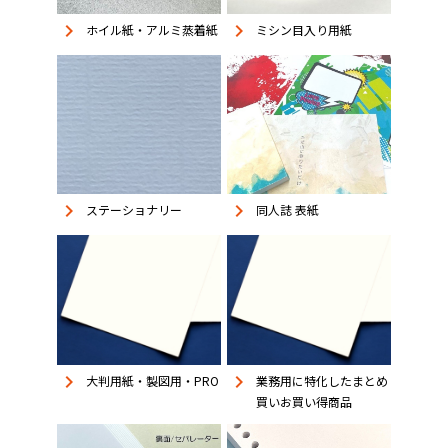
keyboard_arrow_right
keyboard_arrow_right
ホイル紙・アルミ蒸着紙
ミシン目入り用紙
keyboard_arrow_right
keyboard_arrow_right
同人誌 表紙
ステーショナリー
keyboard_arrow_right
keyboard_arrow_right
大判用紙・製図用・PRO
業務用に特化したまとめ
買いお買い得商品