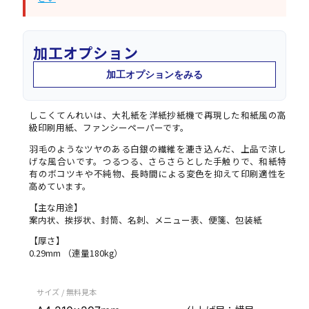
加工オプション
加工オプションをみる
しこくてんれいは、大礼紙を洋紙抄紙機で再現した和紙風の高
級印刷用紙、ファンシーペーパーです。
羽毛のようなツヤのある白銀の繊維を漉き込んだ、上品で涼し
げな風合いです。つるつる、さらさらとした手触りで、和紙特
有のボコツキや不純物、長時間による変色を抑えて印刷適性を
高めています。
【主な用途】
案内状、挨拶状、封筒、名刺、メニュー表、便箋、包装紙
【厚さ】
0.29mm （連量180kg）
サイズ / 無料見本