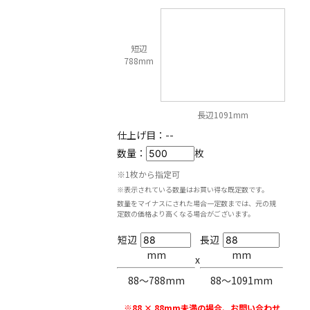
短辺
788mm
長辺1091mm
仕上げ目：
--
数量：
枚
※1枚から指定可
※表示されている数量はお買い得な既定数です。
数量をマイナスにされた場合一定数までは、元の規
定数の価格より高くなる場合がございます。
短辺
長辺
mm
mm
x
88〜788mm
88〜1091mm
※88 × 88mm未満の場合、お問い合わせ