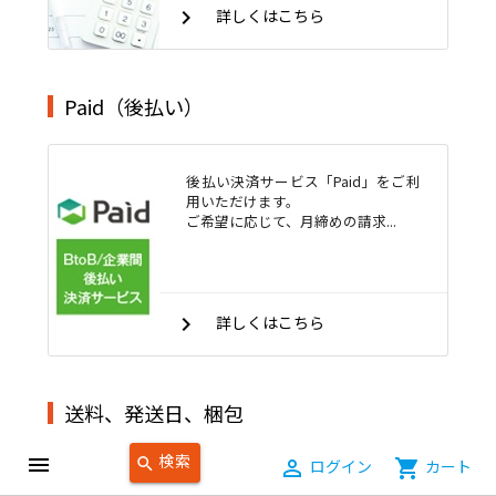
keyboard_arrow_right
詳しくはこちら
Paid（後払い）
後払い決済サービス「Paid」をご利
用いただけます。
ご希望に応じて、月締めの請求...
keyboard_arrow_right
詳しくはこちら
送料、発送日、梱包
検索
menu
search
person_outline
ログイン
shopping_cart
カート
規格サイズ（A4・B5サイズなど）