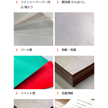
keyboard_arrow_right
keyboard_arrow_right
ファンシーペーパー 凹
間伐紙 かんばつし
凸 柄入り
keyboard_arrow_right
keyboard_arrow_right
パール紙
和紙・和風
keyboard_arrow_right
keyboard_arrow_right
イベント用
包装用紙