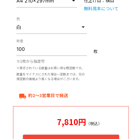
仕上げ目：
横目
無料見本について
色
数量
枚
※1枚から指定可
※表示されている数量はお買い得な既定数です。
数量をマイナスにされた場合一定数までは、元の
規定数の価格より高くなる場合がございます。
約2～3営業日で発送
local_shipping
7,810
円
（税込）