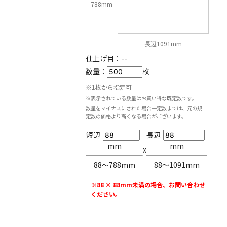
788mm
長辺1091mm
仕上げ目：
--
数量：
枚
※1枚から指定可
※表示されている数量はお買い得な既定数です。
数量をマイナスにされた場合一定数までは、元の規
定数の価格より高くなる場合がございます。
短辺
長辺
mm
mm
x
88〜788mm
88〜1091mm
※88 × 88mm未満の場合、お問い合わせ
ください。