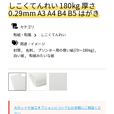
しこくてんれい 180kg 厚さ
0.29mm A3 A4 B4 B5 はがき
カテゴリ
和紙・和風
しこくてんれい
用途・イメージ
封筒
,
名刺
,
プリンター用の厚い紙(70～180kg)
,
白い紙
,
和紙みたいな紙
←
→
大ロットや加工オプションについてもお気軽にご相談くだ
さい