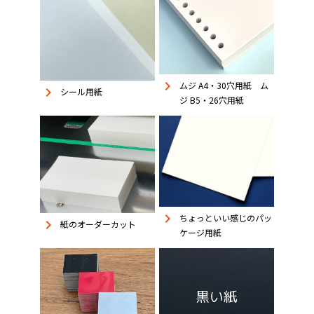
keyboard_arrow_right
ムジ A4・30穴用紙 ム
keyboard_arrow_right
シール用紙
ジ B5・26穴用紙
keyboard_arrow_right
ちょっといい感じのパッ
keyboard_arrow_right
紙のオーダーカット
ケージ用紙