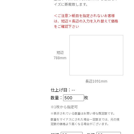
イズに断裁致します。
＜ご注意＞紙目を指定されないお客様
は、短辺×長辺の入力を入れ替えて価格
をご確認下さい
短辺
788mm
長辺1091mm
仕上げ目：
--
数量：
枚
※1枚から指定可
※表示されている数量はお買い得な既定数です。
数量をマイナスにされた場合一定数までは、元の規
定数の価格より高くなる場合がございます。