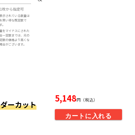
1枚から指定可
表示されている数量は
お買い得な既定数で
す。
量をマイナスにされた
合一定数までは、元の
定数の価格より高くな
場合がございます。
5,148
円（税込）
オーダーカット
カートに入れる