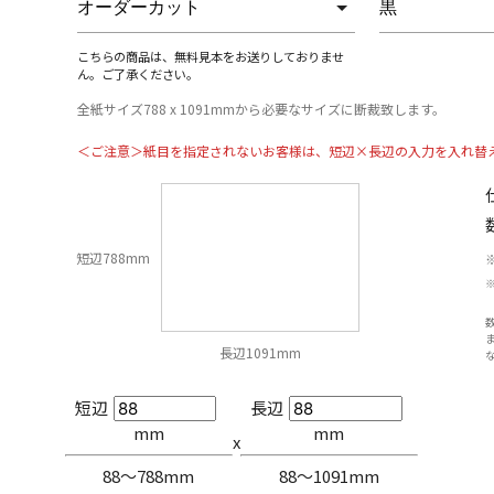
こちらの商品は、無料見本をお送りしておりませ
ん。ご了承ください。
全紙サイズ788 x 1091mmから必要なサイズに断裁致します。
＜ご注意＞紙目を指定されないお客様は、短辺×長辺の入力を入れ替
短辺788mm
長辺1091mm
短辺
長辺
mm
mm
x
88〜788mm
88〜1091mm