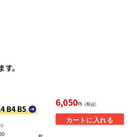
ます。
6,050
円（税込）
4 B4 B5
カートに入れる
量
枚