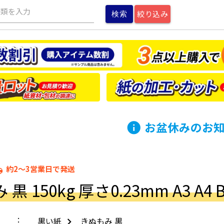
種類を入力
絞り込み
お盆休みのお
info
約2～3営業日で発送
ping
黒 150kg 厚さ0.23mm A3 A4 B
黒い紙
きぬもみ 黒