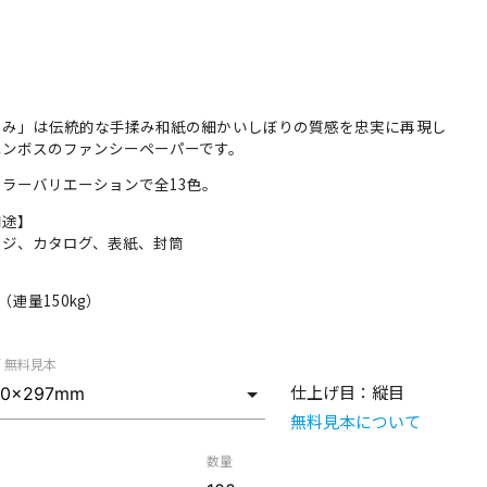
もみ」は伝統的な手揉み和紙の細かいしぼりの質感を忠実に再現し
エンボスのファンシーペーパーです。
ラーバリエーションで全13色。
用途】
ージ、カタログ、表紙、封筒
】
m （連量150kg）
/ 無料見本
仕上げ目：
縦目
無料見本について
数量