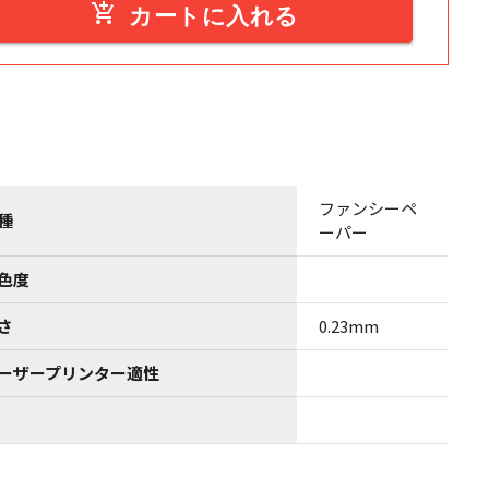
add_shopping_cart
カートに入れる
ファンシーペ
種
ーパー
色度
さ
0.23mm
ーザープリンター適性