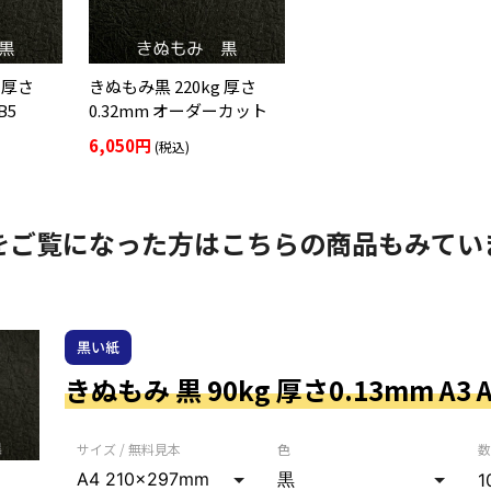
 厚さ
きぬもみ黒 220kg 厚さ
B5
0.32mm オーダーカット
6,050円
(税込)
をご覧になった方はこちらの商品もみてい
黒い紙
きぬもみ 黒 90kg 厚さ0.13mm A3 A
サイズ / 無料見本
色
数