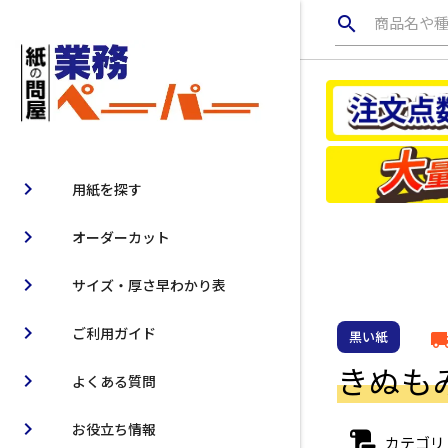
search
商品名や
chevron_right
用紙を探す
chevron_right
オーダーカット
chevron_right
サイズ・厚さ早わかり表
chevron_right
ご利用ガイド
黒い紙
local_ship
きぬもみ 
chevron_right
よくある質問
chevron_right
お役立ち情報
カテゴリ