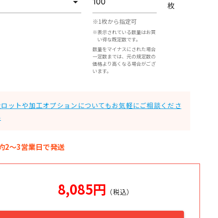
枚
※1枚から指定可
※表示されている数量はお買
い得な既定数です。
数量をマイナスにされた場合
一定数までは、元の規定数の
価格より高くなる場合がござ
います。
大ロットや加工オプションについてもお気軽にご相談くださ
い
約2～3営業日で発送
8,085
円
（税込）