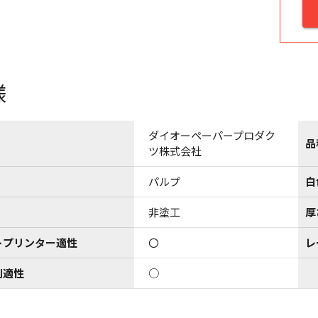
様
ダイオーペーパープロダク
品
ツ株式会社
パルプ
白
非塗工
厚
トプリンター適性
〇
レ
刷適性
○