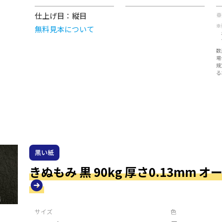
仕上げ目：
縦目
※
※
無料見本について
数
場
規
る
黒い紙
きぬもみ 黒 90kg 厚さ0.13mm 
サイズ
色