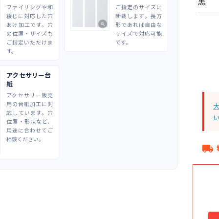
ファイリングや和
ご指定のサイズに
綴じに対応した穴
断裁します。長方
あけ加工です。穴
形であれば自由な
zoom_in
の位置・サイズも
サイズで対応可能
ご指定いただけま
です。
す。
アクセサリー台
紙
アクセサリー販売
用の台紙加工に対
応しています。穴
位置・形状など、
用途に合わせてご
相談ください。
local_shipping