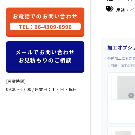
用途・イ
お電話でのお問い合わせ
TEL：06-4309-8990
加工オプシ
メールでお問い合わせ
各種加工にも対
お見積もりのご相談
※用紙・加工の組
[営業時間]
09:00～17:00 / 休業日：土・日・祝日
zoom_in