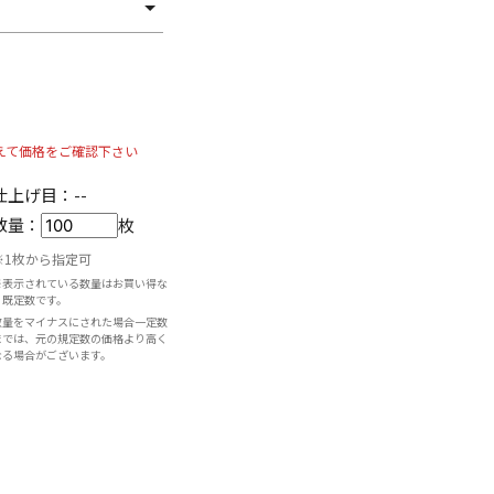
えて価格をご確認下さい
仕上げ目：
--
数量：
枚
※1枚から指定可
※表示されている数量はお買い得な
既定数です。
数量をマイナスにされた場合一定数
までは、元の規定数の価格より高く
なる場合がございます。