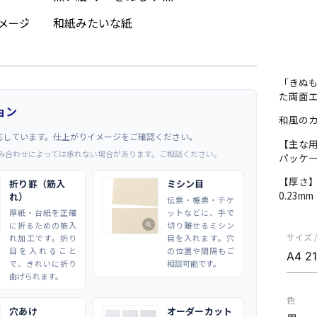
和紙みたいな紙
メージ
「きぬ
た両面
ョン
和風のカ
応しています。仕上がりイメージをご確認ください。
【主な
み合わせによっては承れない場合があります。ご相談ください。
パッケ
【厚さ
折り罫（筋入
ミシン目
0.23m
れ）
伝票・帳票・チケ
厚紙・台紙を正確
ットなどに、手で
に折るための筋入
切り離せるミシン
zoom_in
サイズ 
れ加工です。折り
目を入れます。穴
目を入れること
の位置や間隔もご
で、きれいに折り
相談可能です。
曲げられます。
色
穴あけ
オーダーカット