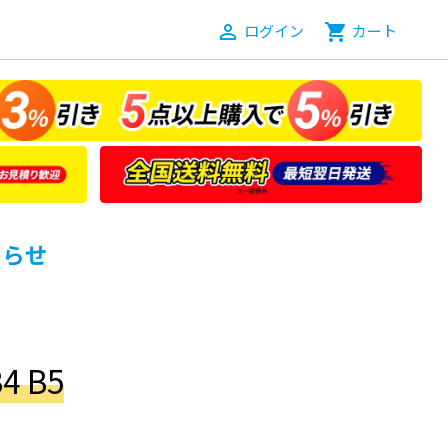
person_outline
ログイン
shopping_cart
カート
知らせ
4 B5