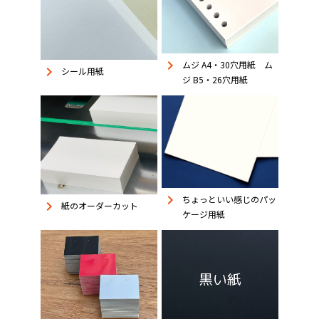
keyboard_arrow_right
ムジ A4・30穴用紙 ム
keyboard_arrow_right
シール用紙
ジ B5・26穴用紙
keyboard_arrow_right
ちょっといい感じのパッ
keyboard_arrow_right
紙のオーダーカット
ケージ用紙