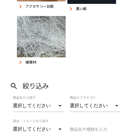
keyboard_arrow_right
アクセサリー台紙
keyboard_arrow_right
黒い紙
keyboard_arrow_right
緩衝材
絞り込み
search
商品名から探す
商品サブカテゴリ
用途・イメージから探す
商品名や種類を入力