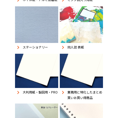
keyboard_arrow_right
keyboard_arrow_right
keyboard_arrow_right
同人誌 表紙
ステーショナリー
keyboard_arrow_right
keyboard_arrow_right
大判用紙・製図用・PRO
業務用に特化したまとめ
買いお買い得商品