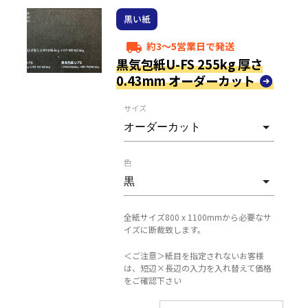
黒い紙
約3～5営業日で発送
local_shipping
黒気包紙U-FS 255kg 厚さ
0.43mm オーダーカット
サイズ
色
全紙サイズ800 x 1100mmから必要なサ
イズに断裁致します。
＜ご注意＞紙目を指定されないお客様
は、短辺×長辺の入力を入れ替えて価格
をご確認下さい