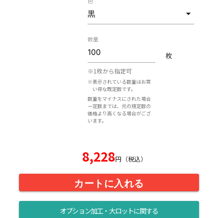
色
数量
枚
※1枚から指定可
※表示されている数量はお買
い得な既定数です。
数量をマイナスにされた場合
一定数までは、元の規定数の
価格より高くなる場合がござ
います。
8,228
円（税込）
カートに入れる
オプション加工・大ロットに関する