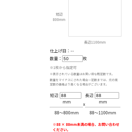
短辺
800mm
長辺1100mm
仕上げ目：
--
数量：
枚
※1枚から指定可
※表示されている数量はお買い得な既定数です。
数量をマイナスにされた場合一定数までは、元の規
定数の価格より高くなる場合がございます。
短辺
長辺
mm
mm
x
88〜800mm
88〜1100mm
※88 × 88mm未満の場合、お問い合わせ
ください。