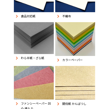
keyboard_arrow_right
keyboard_arrow_right
食品対応紙
不織布
keyboard_arrow_right
わら半紙・ざら紙
keyboard_arrow_right
カラーペーパー
keyboard_arrow_right
keyboard_arrow_right
ファンシーペーパー 凹
間伐紙 かんばつし
凸 柄入り