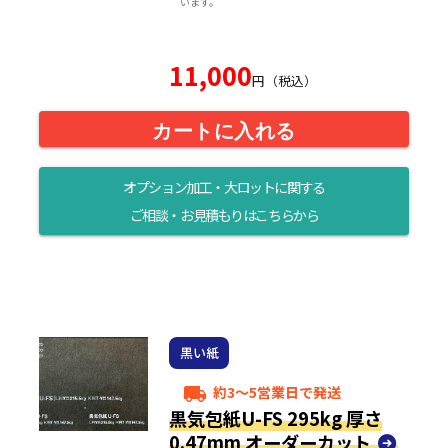
います。
11,000
円（税込）
カートに入れる
オプション加工・大ロットに関する
ご相談・お見積もりはこちらから
黒い紙
約3～5営業日で発送
local_shipping
黒気包紙U-FS 295kg 厚さ
0.47mm オーダーカット