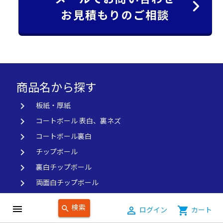
お見積もりのご相談
商品名から探す
keyboard_arrow_right
板紙・厚紙
keyboard_arrow_right
コートボール 表白、裏ネズ
keyboard_arrow_right
コートボール裏白
keyboard_arrow_right
チップボール
keyboard_arrow_right
裏白チップボール
keyboard_arrow_right
両面白チップボール
keyboard_arrow_right
アートポスト・高級白板紙
検索
menu
search
person_outline
ログイン
shopping_cart
カート
keyboard_arrow_right
非塗工紙