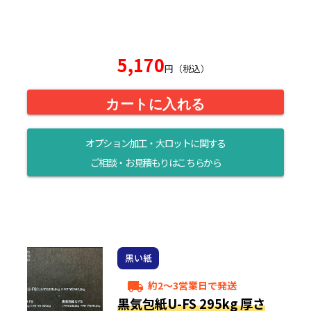
5,170
円（税込）
カートに入れる
オプション加工・大ロットに関する
ご相談・お見積もりはこちらから
黒い紙
約2～3営業日で発送
local_shipping
黒気包紙U-FS 295kg 厚さ