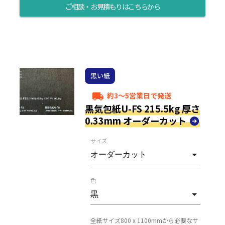
ご相談・お見積もりはこちらから
黒い紙
約3～5営業日で発送
local_shipping
黒気包紙U-FS 215.5kg 厚さ
0.33mm オーダーカット
サイズ
色
全紙サイズ800 x 1100mmから必要なサ