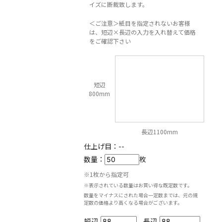
イズに断裁致します。
＜ご注意＞紙目を指定されないお客様
は、短辺×長辺の入力を入れ替えて価格
をご確認下さい
短辺
800mm
長辺1100mm
仕上げ目：
--
数量：
枚
※1枚から指定可
※表示されている数量はお買い得な既定数です。
数量をマイナスにされた場合一定数までは、元の規
定数の価格より高くなる場合がございます。
短辺
長辺