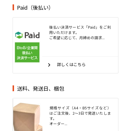
Paid（後払い）
後払い決済サービス「Paid」をご利
用いただけます。
ご希望に応じて、月締めの請求...
keyboard_arrow_right
詳しくはこちら
送料、発送日、梱包
規格サイズ（A4・B5サイズなど）
はご注文後、2～3日で発送いたしま
す。
オーダー...