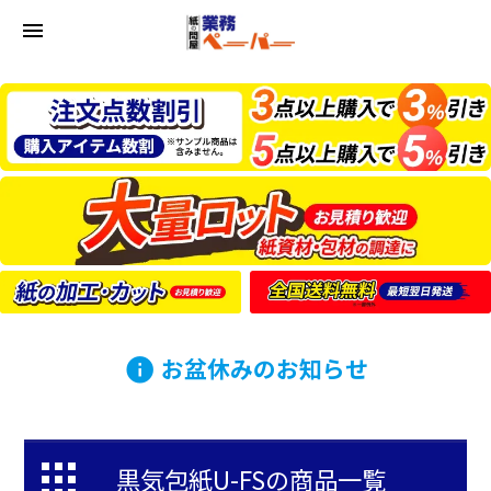
menu
お盆休みのお知らせ
info
黒気包紙U-FSの商品一覧