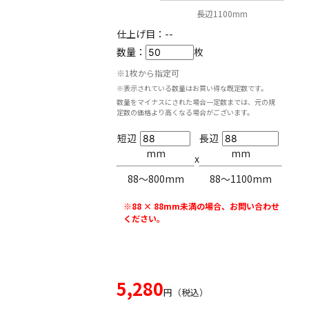
長辺1100mm
仕上げ目：
--
数量：
枚
※1枚から指定可
※表示されている数量はお買い得な既定数です。
数量をマイナスにされた場合一定数までは、元の規
定数の価格より高くなる場合がございます。
短辺
長辺
mm
mm
x
88〜800mm
88〜1100mm
※88 × 88mm未満の場合、お問い合わせ
ください。
5,280
円（税込）