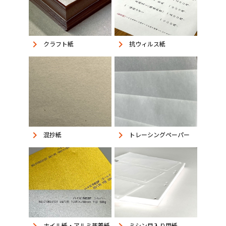
keyboard_arrow_right
keyboard_arrow_right
抗ウィルス紙
クラフト紙
keyboard_arrow_right
keyboard_arrow_right
混抄紙
トレーシングペーパー
keyboard_arrow_right
ホイル紙・アルミ蒸着紙
ミシン目入り用紙