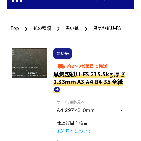
Top
紙の種類
黒い紙
黒気包紙U-FS
黒い紙
約2～3営業日で発送
local_shipping
黒気包紙U-FS 215.5kg 厚さ
0.33mm A3 A4 B4 B5 全紙
サイズ / 無料見本
仕上げ目：
横目
無料見本について