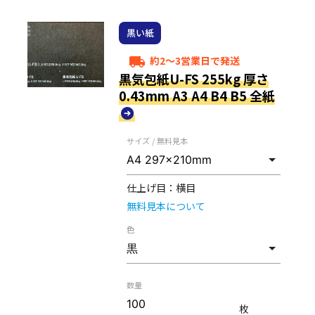
黒い紙
約2～3営業日で発送
local_shipping
黒気包紙U-FS 255kg 厚さ
0.43mm A3 A4 B4 B5 全紙
サイズ / 無料見本
仕上げ目：
横目
無料見本について
色
数量
枚