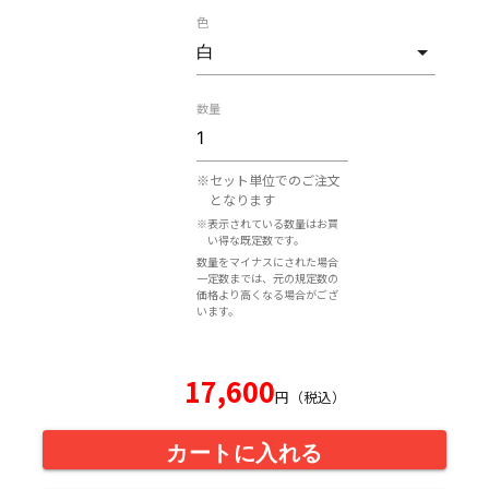
色
数量
※セット単位でのご注文
となります
※表示されている数量はお買
い得な既定数です。
数量をマイナスにされた場合
一定数までは、元の規定数の
価格より高くなる場合がござ
います。
17,600
円（税込）
カートに入れる