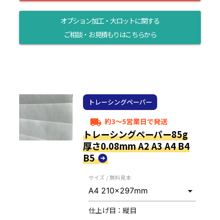
オプション加工・大ロットに関する
ご相談・お見積もりはこちらから
トレーシングペーパー
約3～5営業日で発送
local_shipping
トレーシングペーパー85g
厚さ0.08mm A2 A3 A4 B4
B5
サイズ / 無料見本
仕上げ目：
縦目