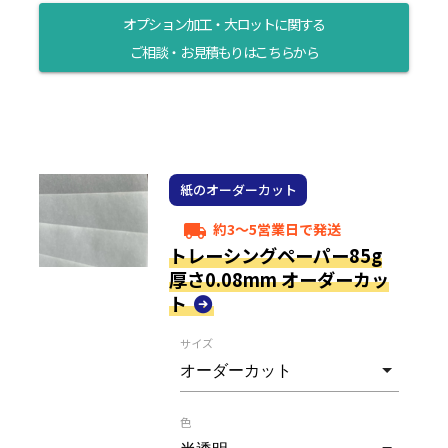
オプション加工・大ロットに関する
ご相談・お見積もりはこちらから
紙のオーダーカット
約3～5営業日で発送
local_shipping
トレーシングペーパー85g
厚さ0.08mm オーダーカッ
ト
サイズ
色