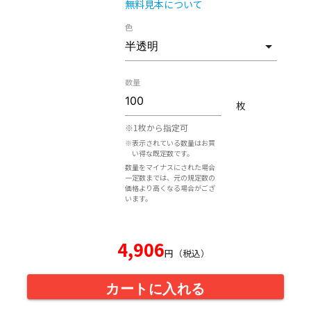
無料見本について
色
数量
枚
※1枚から指定可
※表示されている数量はお買
い得な既定数です。
数量をマイナスにされた場合
一定数までは、元の規定数の
価格より高くなる場合がござ
います。
4,906
円（税込）
カートに入れる