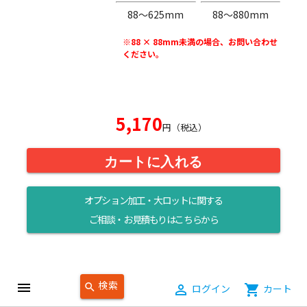
88〜625mm
88〜880mm
※88 × 88mm未満の場合、お問い合わせ
ください。
5,170
円（税込）
カートに入れる
オプション加工・大ロットに関する
ご相談・お見積もりはこちらから
検索
menu
search
person_outline
ログイン
shopping_cart
カート