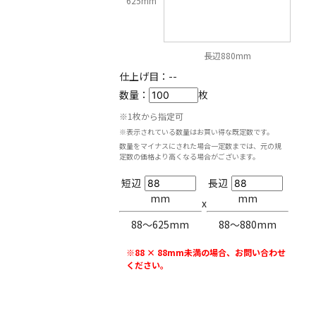
625mm
長辺880mm
仕上げ目：
--
数量：
枚
※1枚から指定可
※表示されている数量はお買い得な既定数です。
数量をマイナスにされた場合一定数までは、元の規
定数の価格より高くなる場合がございます。
短辺
長辺
mm
mm
x
88〜625mm
88〜880mm
※88 × 88mm未満の場合、お問い合わせ
ください。