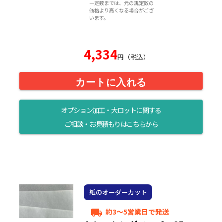
一定数までは、元の規定数の
価格より高くなる場合がござ
います。
4,334
円（税込）
カートに入れる
オプション加工・大ロットに関する
ご相談・お見積もりはこちらから
紙のオーダーカット
約3～5営業日で発送
local_shipping