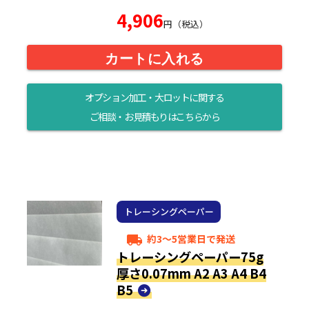
4,906
円（税込）
カートに入れる
オプション加工・大ロットに関する
ご相談・お見積もりはこちらから
トレーシングペーパー
約3～5営業日で発送
local_shipping
トレーシングペーパー75g
厚さ0.07mm A2 A3 A4 B4
B5