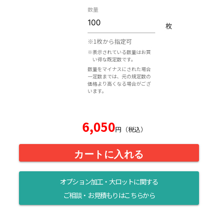
数量
枚
※1枚から指定可
※表示されている数量はお買
い得な既定数です。
数量をマイナスにされた場合
一定数までは、元の規定数の
価格より高くなる場合がござ
います。
6,050
円（税込）
カートに入れる
オプション加工・大ロットに関する
ご相談・お見積もりはこちらから