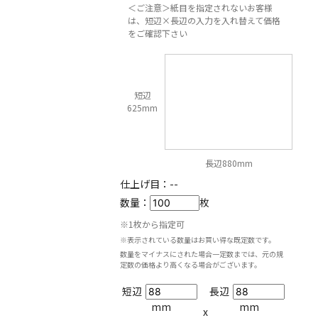
＜ご注意＞紙目を指定されないお客様
は、短辺×長辺の入力を入れ替えて価格
をご確認下さい
短辺
625mm
長辺880mm
仕上げ目：
--
数量：
枚
※1枚から指定可
※表示されている数量はお買い得な既定数です。
数量をマイナスにされた場合一定数までは、元の規
定数の価格より高くなる場合がございます。
短辺
長辺
mm
mm
x