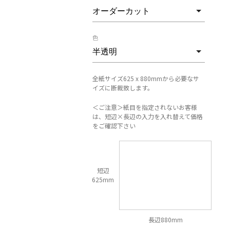
色
全紙サイズ625 x 880mmから必要なサ
イズに断裁致します。
＜ご注意＞紙目を指定されないお客様
は、短辺×長辺の入力を入れ替えて価格
をご確認下さい
短辺
625mm
長辺880mm