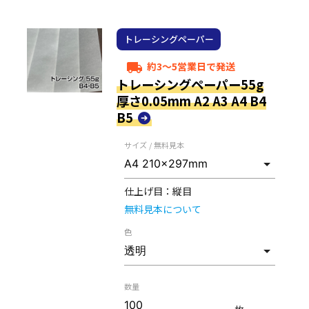
トレーシングペーパー
約3～5営業日で発送
local_shipping
トレーシングペーパー55g
厚さ0.05mm A2 A3 A4 B4
B5
サイズ / 無料見本
仕上げ目：
縦目
無料見本について
色
数量