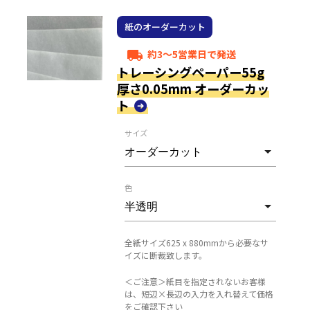
紙のオーダーカット
約3～5営業日で発送
local_shipping
トレーシングペーパー55g
厚さ0.05mm オーダーカッ
ト
サイズ
色
全紙サイズ625 x 880mmから必要なサ
イズに断裁致します。
＜ご注意＞紙目を指定されないお客様
は、短辺×長辺の入力を入れ替えて価格
をご確認下さい