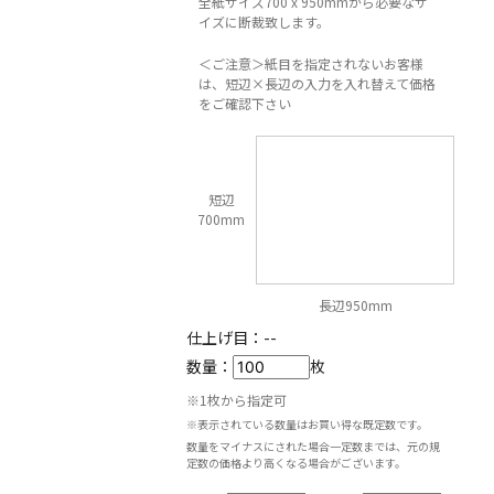
全紙サイズ700 x 950mmから必要なサ
イズに断裁致します。
＜ご注意＞紙目を指定されないお客様
は、短辺×長辺の入力を入れ替えて価格
をご確認下さい
短辺
700mm
長辺950mm
仕上げ目：
--
数量：
枚
※1枚から指定可
※表示されている数量はお買い得な既定数です。
数量をマイナスにされた場合一定数までは、元の規
定数の価格より高くなる場合がございます。