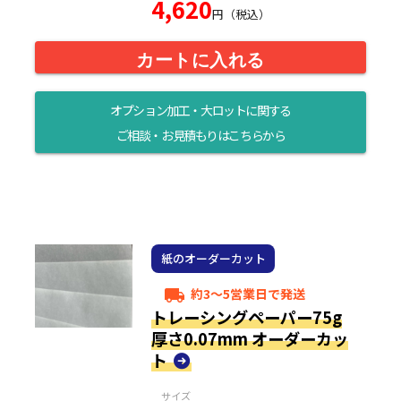
4,620
円（税込）
カートに入れる
オプション加工・大ロットに関する
ご相談・お見積もりはこちらから
紙のオーダーカット
約3～5営業日で発送
local_shipping
トレーシングペーパー75g
厚さ0.07mm オーダーカッ
ト
サイズ