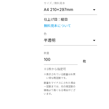
サイズ / 無料見本
仕上げ目：
縦目
無料見本について
色
数量
枚
※1枚から指定可
※表示されている数量はお買
い得な既定数です。
数量をマイナスにされた場合
一定数までは、元の規定数の
価格より高くなる場合がござ
います。