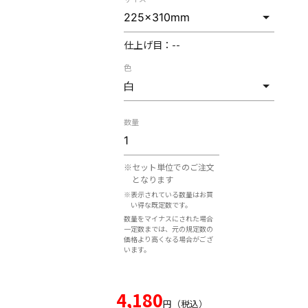
仕上げ目：
--
色
数量
※セット単位でのご注文
となります
※表示されている数量はお買
い得な既定数です。
数量をマイナスにされた場合
一定数までは、元の規定数の
価格より高くなる場合がござ
います。
4,180
円（税込）