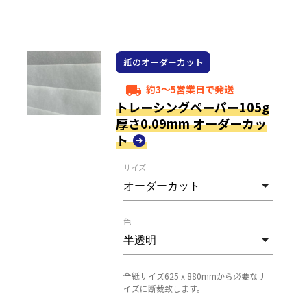
紙のオーダーカット
約3～5営業日で発送
local_shipping
トレーシングペーパー105g
厚さ0.09mm オーダーカッ
ト
サイズ
色
全紙サイズ625 x 880mmから必要なサ
イズに断裁致します。