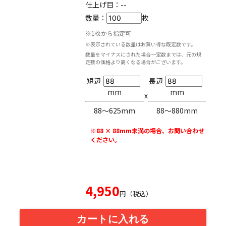
仕上げ目：
--
数量：
枚
※1枚から指定可
※表示されている数量はお買い得な既定数です。
数量をマイナスにされた場合一定数までは、元の規
定数の価格より高くなる場合がございます。
短辺
長辺
mm
mm
x
88〜625mm
88〜880mm
※88 × 88mm未満の場合、お問い合わせ
ください。
4,950
円（税込）
カートに入れる