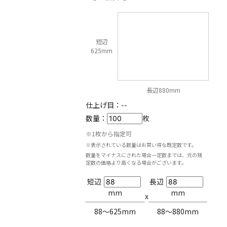
短辺
625mm
長辺880mm
仕上げ目：
--
数量：
枚
※1枚から指定可
※表示されている数量はお買い得な既定数です。
数量をマイナスにされた場合一定数までは、元の規
定数の価格より高くなる場合がございます。
短辺
長辺
mm
mm
x
88〜625mm
88〜880mm