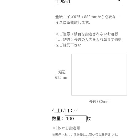
全紙サイズ625 x 880mmから必要なサ
イズに断裁致します。
＜ご注意＞紙目を指定されないお客様
は、短辺×長辺の入力を入れ替えて価格
をご確認下さい
短辺
625mm
長辺880mm
仕上げ目：
--
数量：
枚
※1枚から指定可
※表示されている数量はお買い得な既定数です。