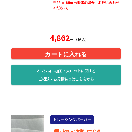
※88 × 88mm未満の場合、お問い合わせ
ください。
4,862
円（税込）
カートに入れる
オプション加工・大ロットに関する
ご相談・お見積もりはこちらから
トレーシングペーパー
約3～5営業日で発送
local_shipping