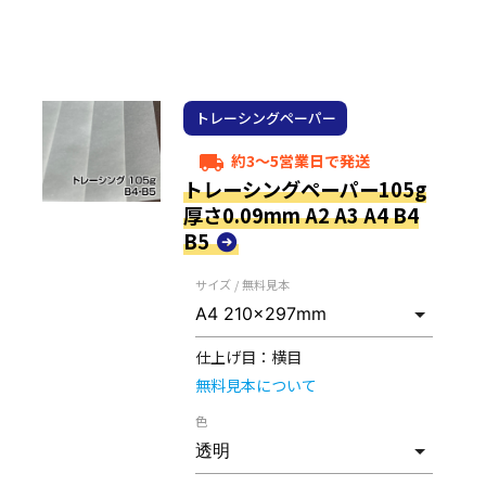
トレーシングペーパー
約3～5営業日で発送
local_shipping
トレーシングペーパー105g
厚さ0.09mm A2 A3 A4 B4
B5
サイズ / 無料見本
仕上げ目：
横目
無料見本について
色