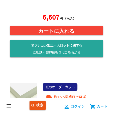
6,607
円（税込）
カートに入れる
オプション加工・大ロットに関する
ご相談・お見積もりはこちらから
紙のオーダーカット
約3～5営業日で発送
local_shipping
上質紙110kg 厚さ0.15mm
検索
menu
search
person_outline
ログイン
shopping_cart
カート
しらおい 127.9g オーダー