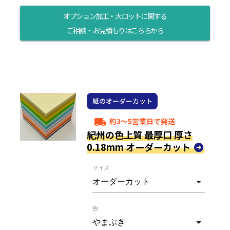
オプション加工・大ロットに関する
ご相談・お見積もりはこちらから
紙のオーダーカット
約3～5営業日で発送
local_shipping
紀州の色上質 最厚口 厚さ
0.18mm オーダーカット
サイズ
色