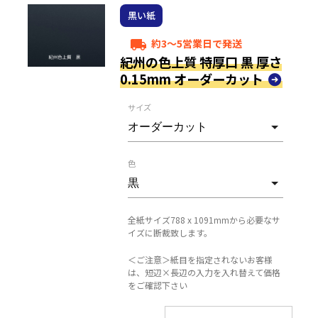
黒い紙
約3～5営業日で発送
local_shipping
紀州の色上質 特厚口 黒 厚さ
0.15mm オーダーカット
サイズ
色
全紙サイズ788 x 1091mmから必要なサ
イズに断裁致します。
＜ご注意＞紙目を指定されないお客様
は、短辺×長辺の入力を入れ替えて価格
をご確認下さい