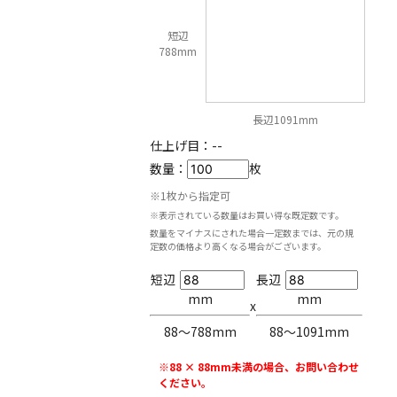
短辺
788mm
長辺1091mm
仕上げ目：
--
数量：
枚
※1枚から指定可
※表示されている数量はお買い得な既定数です。
数量をマイナスにされた場合一定数までは、元の規
定数の価格より高くなる場合がございます。
短辺
長辺
mm
mm
x
88〜788mm
88〜1091mm
※88 × 88mm未満の場合、お問い合わせ
ください。