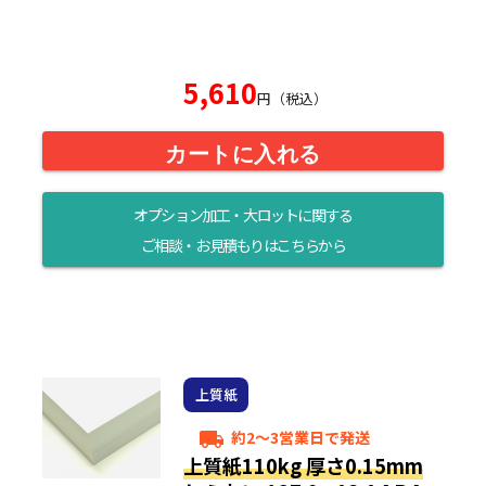
5,610
円（税込）
カートに入れる
オプション加工・大ロットに関する
ご相談・お見積もりはこちらから
上質紙
約2～3営業日で発送
local_shipping
上質紙110kg 厚さ0.15mm