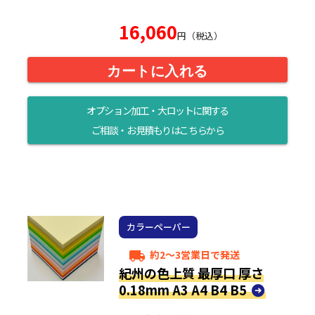
16,060
円（税込）
カートに入れる
オプション加工・大ロットに関する
ご相談・お見積もりはこちらから
カラーペーパー
約2～3営業日で発送
local_shipping
紀州の色上質 最厚口 厚さ
0.18mm A3 A4 B4 B5