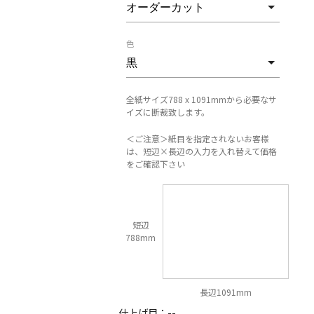
色
全紙サイズ788 x 1091mmから必要なサ
イズに断裁致します。
＜ご注意＞紙目を指定されないお客様
は、短辺×長辺の入力を入れ替えて価格
をご確認下さい
短辺
788mm
長辺1091mm
仕上げ目：
--