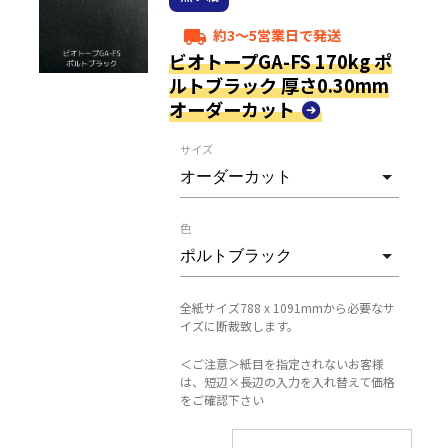
約3～5営業日で発送
local_shipping
ビオトープGA-FS 170kg ポ
ルトブラック 厚さ0.30mm
オーダーカット
サイズ
色
全紙サイズ788 x 1091mmから必要なサ
イズに断裁致します。
＜ご注意＞紙目を指定されないお客様
は、短辺×長辺の入力を入れ替えて価格
をご確認下さい