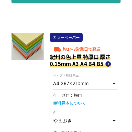
カラーペーパー
約2～3営業日で発送
local_shipping
紀州の色上質 特厚口 厚さ
0.15mm A3 A4 B4 B5
サイズ / 無料見本
仕上げ目：
横目
無料見本について
色