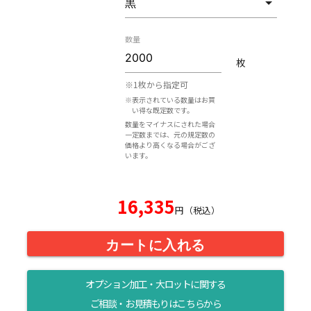
数量
枚
※1枚から指定可
※表示されている数量はお買
い得な既定数です。
数量をマイナスにされた場合
一定数までは、元の規定数の
価格より高くなる場合がござ
います。
16,335
円（税込）
カートに入れる
オプション加工・大ロットに関する
ご相談・お見積もりはこちらから