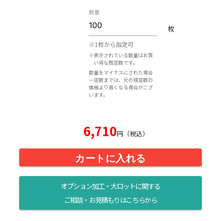
数量
枚
※1枚から指定可
※表示されている数量はお買
い得な既定数です。
数量をマイナスにされた場合
一定数までは、元の規定数の
価格より高くなる場合がござ
います。
6,710
円（税込）
カートに入れる
オプション加工・大ロットに関する
ご相談・お見積もりはこちらから