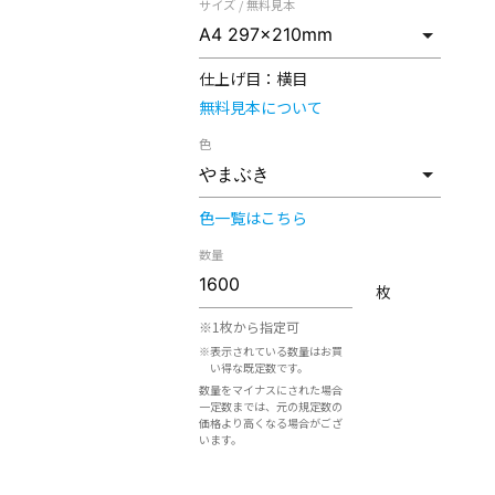
サイズ / 無料見本
仕上げ目：
横目
無料見本について
色
色一覧はこちら
数量
枚
※1枚から指定可
※表示されている数量はお買
い得な既定数です。
数量をマイナスにされた場合
一定数までは、元の規定数の
価格より高くなる場合がござ
います。