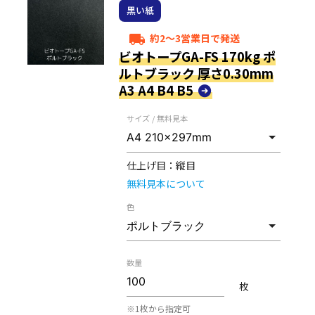
黒い紙
約2～3営業日で発送
local_shipping
ビオトープGA-FS 170kg ポ
ルトブラック 厚さ0.30mm
A3 A4 B4 B5
サイズ / 無料見本
仕上げ目：
縦目
無料見本について
色
数量
枚
※1枚から指定可