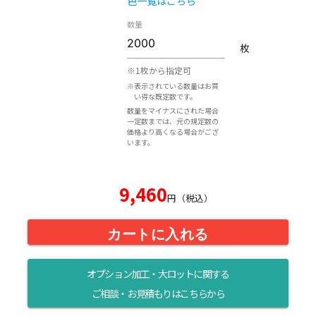
色一覧はこちら
数量
枚
※1枚から指定可
※表示されている数量はお買
い得な既定数です。
数量をマイナスにされた場合
一定数までは、元の規定数の
価格より高くなる場合がござ
います。
9,460
円（税込）
カートに入れる
オプション加工・大ロットに関する
ご相談・お見積もりはこちらから