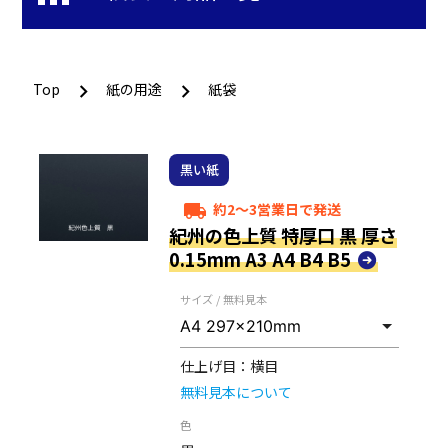
Top
紙の用途
紙袋
黒い紙
約2～3営業日で発送
local_shipping
紀州の色上質 特厚口 黒 厚さ
0.15mm A3 A4 B4 B5
サイズ / 無料見本
仕上げ目：
横目
無料見本について
色