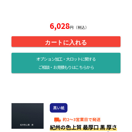
6,028
円（税込）
カートに入れる
オプション加工・大ロットに関する
ご相談・お見積もりはこちらから
黒い紙
約2～3営業日で発送
local_shipping
紀州の色上質 最厚口 黒 厚さ