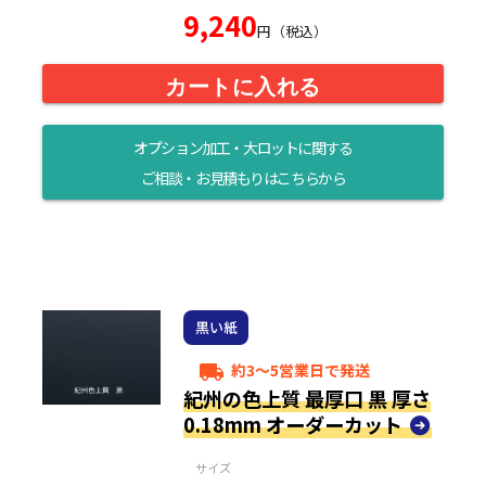
9,240
円（税込）
カートに入れる
オプション加工・大ロットに関する
ご相談・お見積もりはこちらから
黒い紙
約3～5営業日で発送
local_shipping
紀州の色上質 最厚口 黒 厚さ
0.18mm オーダーカット
サイズ