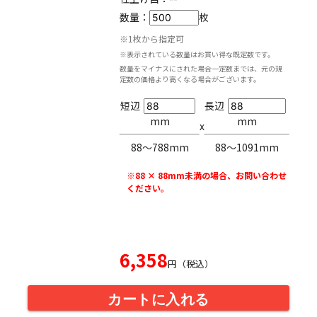
数量：
枚
※1枚から指定可
※表示されている数量はお買い得な既定数です。
数量をマイナスにされた場合一定数までは、元の規
定数の価格より高くなる場合がございます。
短辺
長辺
mm
mm
x
88〜788mm
88〜1091mm
※88 × 88mm未満の場合、お問い合わせ
ください。
6,358
円（税込）
カートに入れる