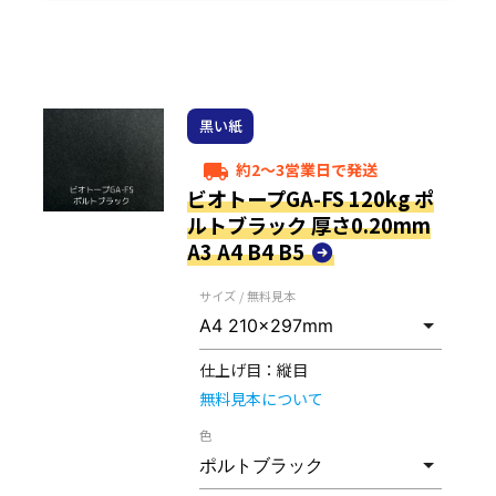
黒い紙
約2～3営業日で発送
local_shipping
ビオトープGA-FS 120kg ポ
ルトブラック 厚さ0.20mm
A3 A4 B4 B5
サイズ / 無料見本
仕上げ目：
縦目
無料見本について
色