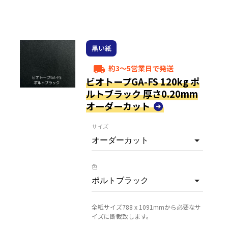
黒い紙
約3～5営業日で発送
local_shipping
ビオトープGA-FS 120kg ポ
ルトブラック 厚さ0.20mm
オーダーカット
サイズ
色
全紙サイズ788 x 1091mmから必要なサ
イズに断裁致します。