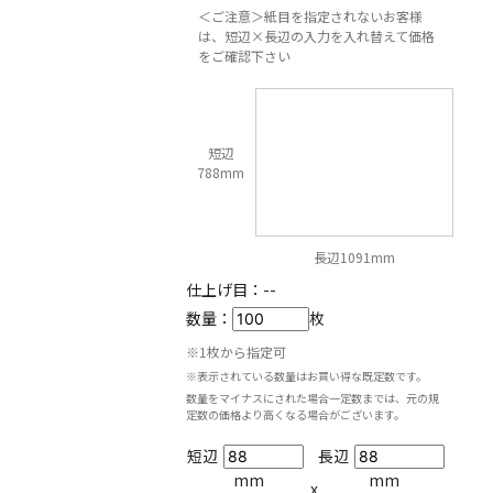
＜ご注意＞紙目を指定されないお客様
は、短辺×長辺の入力を入れ替えて価格
をご確認下さい
短辺
788mm
長辺1091mm
仕上げ目：
--
数量：
枚
※1枚から指定可
※表示されている数量はお買い得な既定数です。
数量をマイナスにされた場合一定数までは、元の規
定数の価格より高くなる場合がございます。
短辺
長辺
mm
mm
x