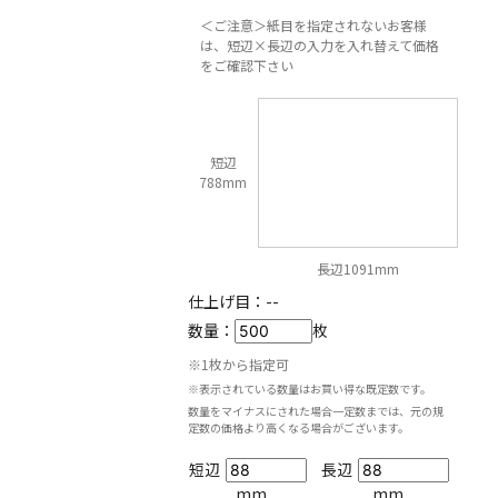
＜ご注意＞紙目を指定されないお客様
は、短辺×長辺の入力を入れ替えて価格
をご確認下さい
短辺
788mm
長辺1091mm
仕上げ目：
--
数量：
枚
※1枚から指定可
※表示されている数量はお買い得な既定数です。
数量をマイナスにされた場合一定数までは、元の規
定数の価格より高くなる場合がございます。
短辺
長辺
mm
mm