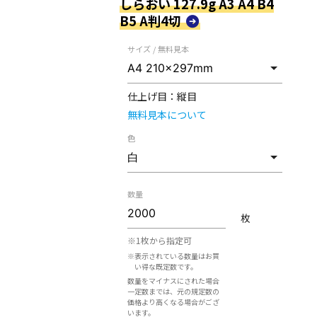
しらおい 127.9g A3 A4 B4
B5 A判4切
サイズ / 無料見本
仕上げ目：
縦目
無料見本について
色
数量
枚
※1枚から指定可
※表示されている数量はお買
い得な既定数です。
数量をマイナスにされた場合
一定数までは、元の規定数の
価格より高くなる場合がござ
います。