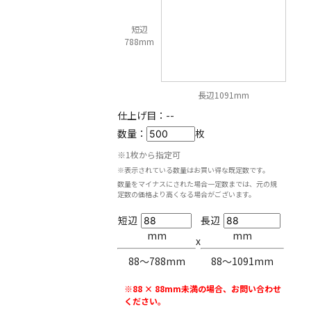
短辺
788mm
長辺1091mm
仕上げ目：
--
数量：
枚
※1枚から指定可
※表示されている数量はお買い得な既定数です。
数量をマイナスにされた場合一定数までは、元の規
定数の価格より高くなる場合がございます。
短辺
長辺
mm
mm
x
88〜788mm
88〜1091mm
※88 × 88mm未満の場合、お問い合わせ
ください。