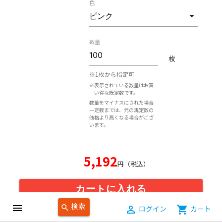
色
数量
枚
※1枚から指定可
※表示されている数量はお買
い得な既定数です。
数量をマイナスにされた場合
一定数までは、元の規定数の
価格より高くなる場合がござ
います。
5,192
円（税込）
カートに入れる
検索
menu
search
person_outline
ログイン
shopping_cart
カート
オプション加工・大ロットに関する