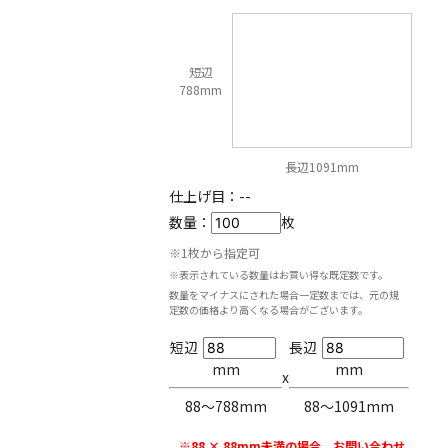
短辺
788mm
長辺1091mm
仕上げ目：
--
数量：
枚
※1枚から指定可
※表示されている数量はお買い得な既定数です。
数量をマイナスにされた場合一定数までは、元の規
定数の価格より高くなる場合がございます。
短辺
長辺
mm
mm
x
88〜788mm
88〜1091mm
※88 × 88mm未満の場合、お問い合わせ