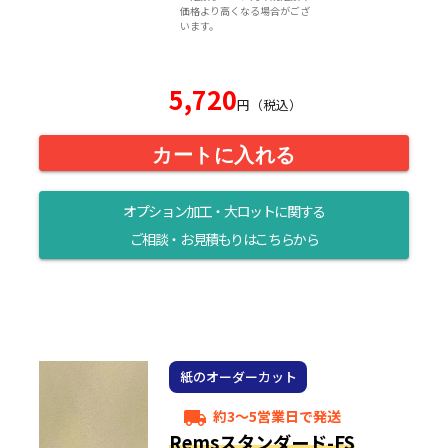
価格より高くなる場合がござ
います。
5,720
円（税込）
カートに入れる
オプション加工・大ロットに関する
ご相談・お見積もりはこちらから
紙のオーダーカット
約3～5営業日で発送
local_shipping
Remsスタンダード-FS