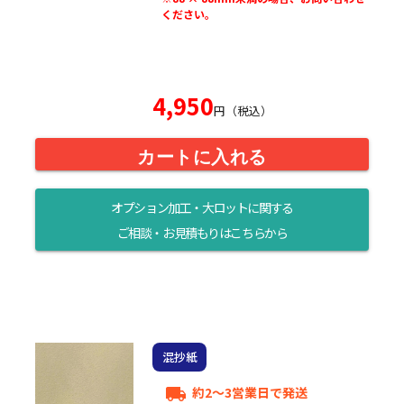
ください。
4,950
円（税込）
カートに入れる
オプション加工・大ロットに関する
ご相談・お見積もりはこちらから
混抄紙
約2～3営業日で発送
local_shipping