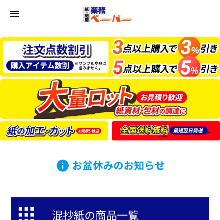
menu
お盆休みのお知らせ
info
混抄紙の商品一覧