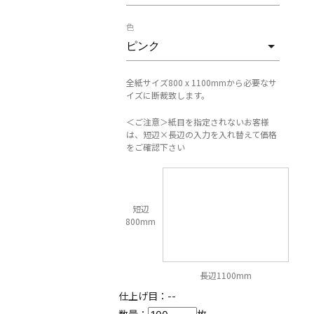
色
全紙サイズ800 x 1100mmから必要なサ
イズに断裁致します。
＜ご注意＞紙目を指定されないお客様
は、短辺×長辺の入力を入れ替えて価格
をご確認下さい
短辺
800mm
長辺1100mm
仕上げ目：
--