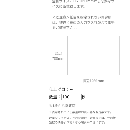
全紙サイズ788 x 1091mmから必要なサ
イズに断裁致します。
＜ご注意＞紙目を指定されないお客様
は、短辺×長辺の入力を入れ替えて価格
をご確認下さい
短辺
788mm
長辺1091mm
仕上げ目：
--
数量：
枚
※1枚から指定可
※表示されている数量はお買い得な既定数です。
数量をマイナスにされた場合一定数までは、元の規
定数の価格より高くなる場合がございます。