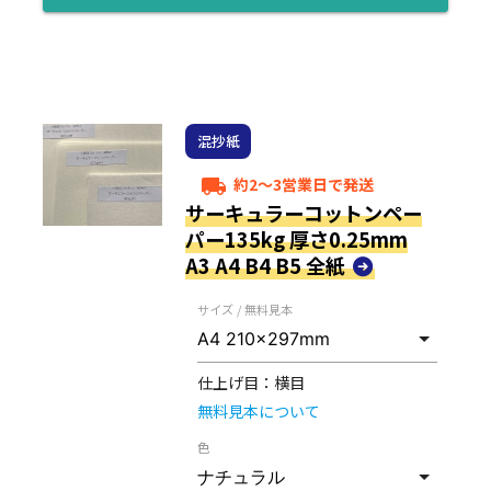
混抄紙
約2～3営業日で発送
local_shipping
サーキュラーコットンペー
パー135kg 厚さ0.25mm
A3 A4 B4 B5 全紙
サイズ / 無料見本
仕上げ目：
横目
無料見本について
色