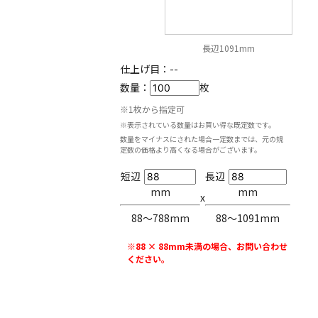
長辺1091mm
仕上げ目：
--
数量：
枚
※1枚から指定可
※表示されている数量はお買い得な既定数です。
数量をマイナスにされた場合一定数までは、元の規
定数の価格より高くなる場合がございます。
短辺
長辺
mm
mm
x
88〜788mm
88〜1091mm
※88 × 88mm未満の場合、お問い合わせ
ください。