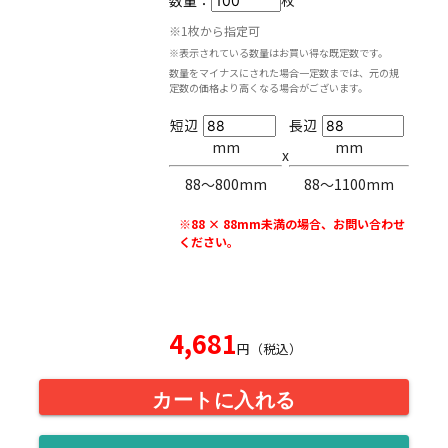
数量：
枚
※1枚から指定可
※表示されている数量はお買い得な既定数です。
数量をマイナスにされた場合一定数までは、元の規
定数の価格より高くなる場合がございます。
短辺
長辺
mm
mm
x
88〜800mm
88〜1100mm
※88 × 88mm未満の場合、お問い合わせ
ください。
4,681
円（税込）
カートに入れる