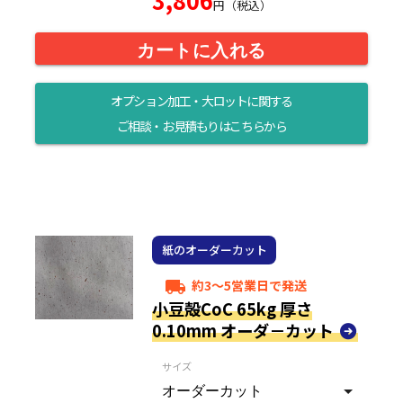
円（税込）
カートに入れる
オプション加工・大ロットに関する
ご相談・お見積もりはこちらから
紙のオーダーカット
約3～5営業日で発送
local_shipping
小豆殻CoC 65kg 厚さ
0.10mm オーダ－カット
サイズ