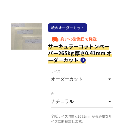
紙のオーダーカット
約3～5営業日で発送
local_shipping
サーキュラーコットンペー
パー265kg 厚さ0.41mm オ
ーダ－カット
サイズ
色
全紙サイズ788 x 1091mmから必要なサ
イズに断裁致します。