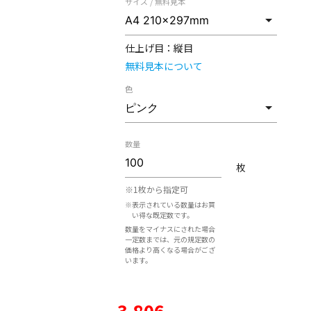
サイズ / 無料見本
仕上げ目：
縦目
無料見本について
色
数量
枚
※1枚から指定可
※表示されている数量はお買
い得な既定数です。
数量をマイナスにされた場合
一定数までは、元の規定数の
価格より高くなる場合がござ
います。
3,806