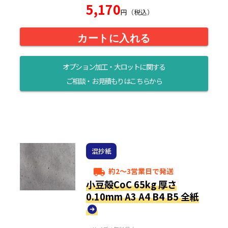
5,170
円（税込）
カートに入れる
オプション加工・大ロットに関する
ご相談・お見積もりはこちらから
混抄紙
約2～3営業日で発送
local_shipping
小豆殻CoC 65kg 厚さ
0.10mm A3 A4 B4 B5 全紙