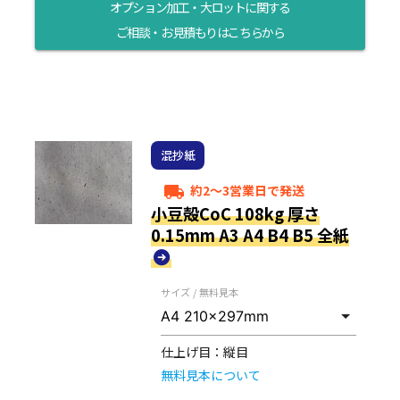
オプション加工・大ロットに関する
ご相談・お見積もりはこちらから
混抄紙
約2～3営業日で発送
local_shipping
小豆殻CoC 108kg 厚さ
0.15mm A3 A4 B4 B5 全紙
サイズ / 無料見本
仕上げ目：
縦目
無料見本について