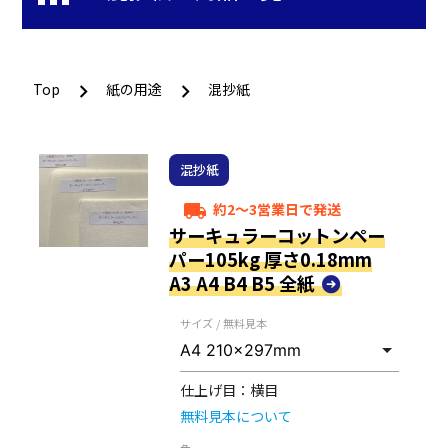
Top
紙の用途
混抄紙
混抄紙
約2～3営業日で発送
local_shipping
サーキュラーコットンペー
パー105kg 厚さ0.18mm
A3 A4 B4 B5 全紙
サイズ / 無料見本
仕上げ目：
横目
無料見本について