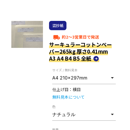
混抄紙
約2～3営業日で発送
local_shipping
サーキュラーコットンペー
パー265kg 厚さ0.41mm
A3 A4 B4 B5 全紙
サイズ / 無料見本
仕上げ目：
横目
無料見本について
色
数量