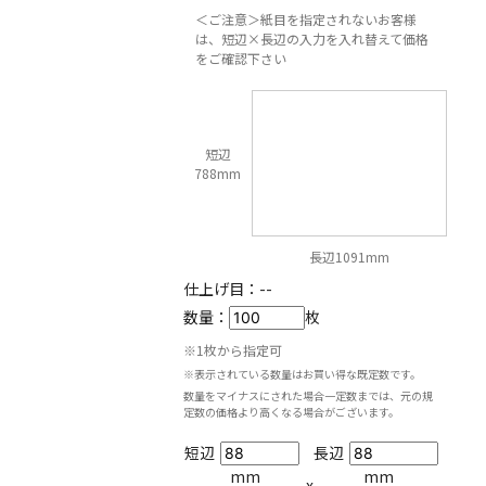
＜ご注意＞紙目を指定されないお客様
は、短辺×長辺の入力を入れ替えて価格
をご確認下さい
短辺
788mm
長辺1091mm
仕上げ目：
--
数量：
枚
※1枚から指定可
※表示されている数量はお買い得な既定数です。
数量をマイナスにされた場合一定数までは、元の規
定数の価格より高くなる場合がございます。
短辺
長辺
mm
mm
x