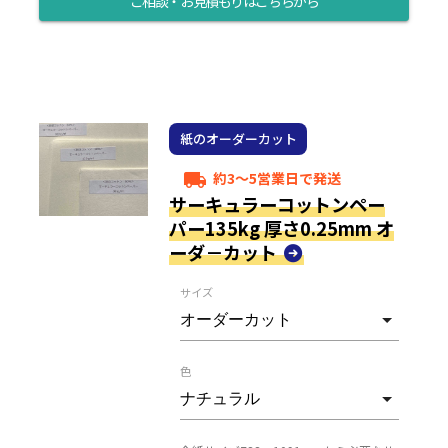
ご相談・お見積もりはこちらから
紙のオーダーカット
約3～5営業日で発送
local_shipping
サーキュラーコットンペー
パー135kg 厚さ0.25mm オ
ーダ－カット
サイズ
色