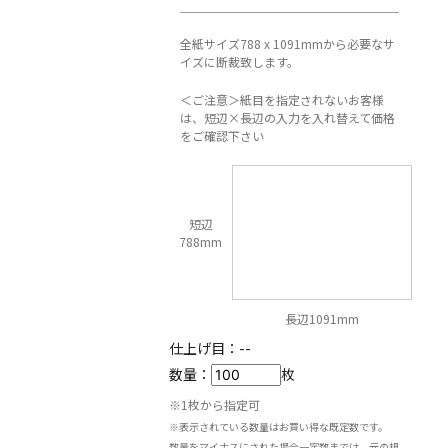
全紙サイズ788 x 1091mmから必要なサ
イズに断裁致します。
＜ご注意＞紙目を指定されないお客様
は、短辺×長辺の入力を入れ替えて価格
をご確認下さい
短辺
788mm
長辺1091mm
仕上げ目：
--
数量：
枚
※1枚から指定可
※表示されている数量はお買い得な既定数です。
数量をマイナスにされた場合一定数までは、元の規