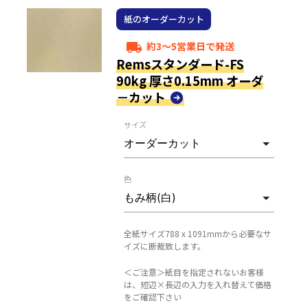
紙のオーダーカット
約3～5営業日で発送
local_shipping
Remsスタンダード-FS
90kg 厚さ0.15mm オーダ
－カット
サイズ
色
全紙サイズ788 x 1091mmから必要なサ
イズに断裁致します。
＜ご注意＞紙目を指定されないお客様
は、短辺×長辺の入力を入れ替えて価格
をご確認下さい