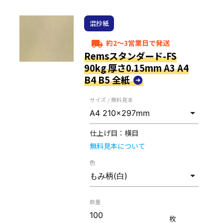
混抄紙
約2～3営業日で発送
local_shipping
Remsスタンダード-FS
90kg 厚さ0.15mm A3 A4
B4 B5 全紙
サイズ / 無料見本
仕上げ目：
横目
無料見本について
色
数量
枚