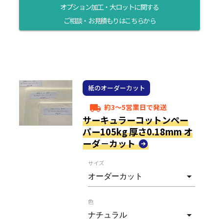
オプション加工・大ロットに関する
ご相談・お見積もりはこちらから
紙のオーダーカット
約3～5営業日で発送
local_shipping
サーキュラーコットンペー
パー105kg 厚さ0.18mm オ
ーダ－カット
サイズ
色