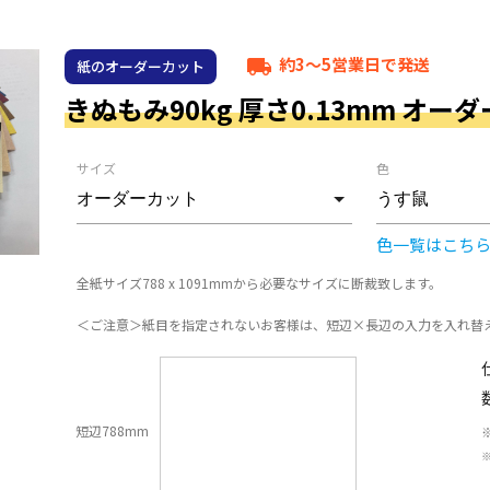
約3～5営業日で発送
local_shipping
紙のオーダーカット
きぬもみ90kg 厚さ0.13mm オー
サイズ
色
色一覧はこち
全紙サイズ788 x 1091mmから必要なサイズに断裁致します。
＜ご注意＞紙目を指定されないお客様は、短辺×長辺の入力を入れ替
短辺788mm