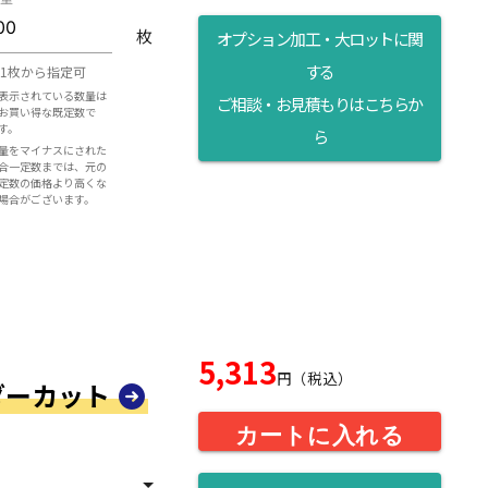
枚
オプション加工・大ロットに関
する
1枚から指定可
表示されている数量は
ご相談・お見積もりはこちらか
お買い得な既定数で
す。
ら
量をマイナスにされた
合一定数までは、元の
定数の価格より高くな
場合がございます。
5,313
円（税込）
ーダーカット
カートに入れる