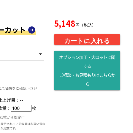
5,148
円（税込）
ダーカット
カートに入れる
オプション加工・大ロットに関
する
ら
ご相談・お見積もりはこちらか
ら
えて価格をご確認下さい
仕上げ目：
--
数量：
枚
※1枚から指定可
※表示されている数量はお買い得な
既定数です。