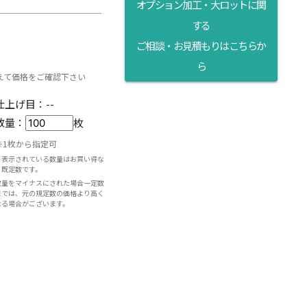
オプション加工・大ロットに関
する
ら
ご相談・お見積もりはこちらか
ら
えて価格をご確認下さい
仕上げ目：
--
数量：
枚
※1枚から指定可
※表示されている数量はお買い得な
既定数です。
数量をマイナスにされた場合一定数
までは、元の規定数の価格より高く
なる場合がございます。