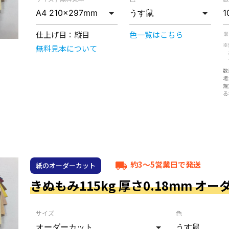
仕上げ目：
縦目
色一覧はこちら
※
※
無料見本について
数
場
規
る
約3～5営業日で発送
local_shipping
紙のオーダーカット
きぬもみ115kg 厚さ0.18mm オ
サイズ
色