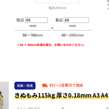
長辺1091mm
短辺
長辺
mm
mm
x
88〜788mm
88〜1091mm
※88 × 88mm未満の場合、お問い合わせください。
約2～3営業日で発送
local_shipping
和紙・和風
きぬもみ115kg 厚さ0.18mm A3 A4 
サイズ / 無料見本
色
数