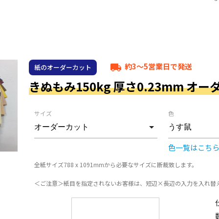
約3～5営業日で発送
local_shipping
紙のオーダーカット
きぬもみ150kg 厚さ0.23mm オ
サイズ
色
色一覧はこち
全紙サイズ788 x 1091mmから必要なサイズに断裁致します。
＜ご注意＞紙目を指定されないお客様は、短辺×長辺の入力を入れ替