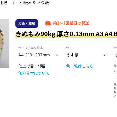
用途
和紙みたいな紙
約2～3営業日で発送
local_shipping
和紙・和風
きぬもみ90kg 厚さ0.13mm A3 A4 B
サイズ / 無料見本
色
数
仕上げ目：
縦目
色一覧はこちら
※
※
無料見本について
数
場
規
る