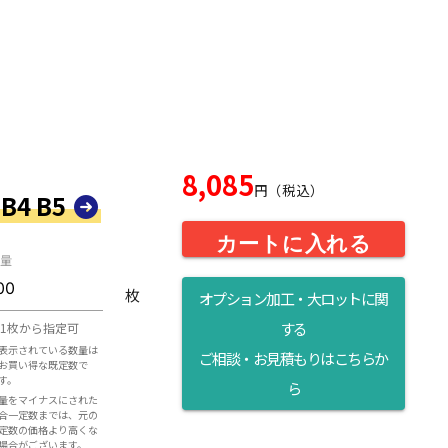
8,085
円（税込）
B4 B5
カートに入れる
量
枚
オプション加工・大ロットに関
する
1枚から指定可
表示されている数量は
ご相談・お見積もりはこちらか
お買い得な既定数で
す。
ら
量をマイナスにされた
合一定数までは、元の
定数の価格より高くな
場合がございます。