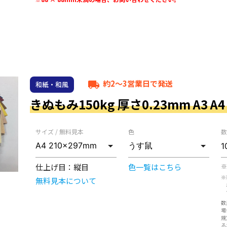
約2～3営業日で発送
local_shipping
和紙・和風
きぬもみ150kg 厚さ0.23mm A3 A4 
サイズ / 無料見本
色
数
仕上げ目：
縦目
色一覧はこちら
※
※
無料見本について
数
場
規
る