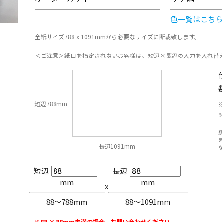
色一覧はこち
全紙サイズ788 x 1091mmから必要なサイズに断裁致します。
＜ご注意＞紙目を指定されないお客様は、短辺×長辺の入力を入れ替
短辺788mm
長辺1091mm
短辺
長辺
mm
mm
x
88〜788mm
88〜1091mm
※88 × 88mm未満の場合、お問い合わせください。