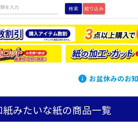
種類を入力
絞り込み
お盆休みのお
info
和紙みたいな紙の商品一覧