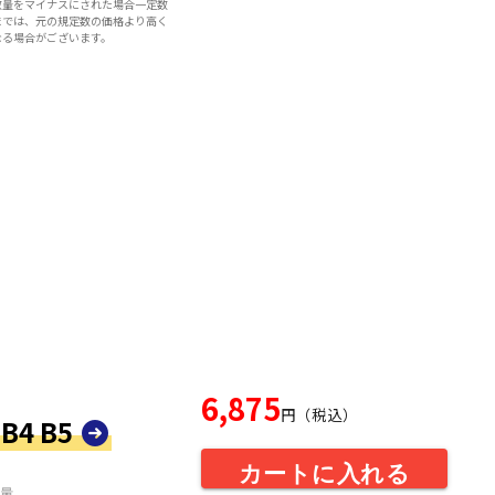
数量をマイナスにされた場合一定数
までは、元の規定数の価格より高く
なる場合がございます。
6,875
円（税込）
B4 B5
カートに入れる
量