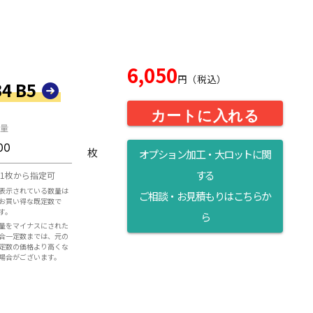
6,050
円（税込）
4 B5
カートに入れる
量
枚
オプション加工・大ロットに関
する
1枚から指定可
表示されている数量は
ご相談・お見積もりはこちらか
お買い得な既定数で
す。
ら
量をマイナスにされた
合一定数までは、元の
定数の価格より高くな
場合がございます。