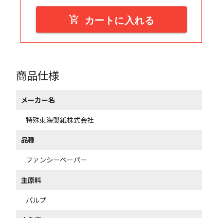
add_shopping_cart
カートに入れる
商品仕様
メーカー名
特殊東海製紙株式会社
品種
ファンシーペーパー
主原料
パルプ