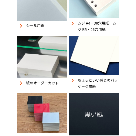
keyboard_arrow_right
ムジ A4・30穴用紙 ム
keyboard_arrow_right
シール用紙
ジ B5・26穴用紙
keyboard_arrow_right
ちょっといい感じのパッ
keyboard_arrow_right
紙のオーダーカット
ケージ用紙