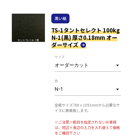
黒い紙
TS-1タントセレクト 100kg
N-1(黒) 厚さ0.18mm オー
ダーサイズ
サイズ
色
全紙サイズ788 x 1091mmから必要なサ
イズに断裁致します。
＜ご注意＞紙目を指定されないお客様
は、短辺×長辺の入力を入れ替えて価格
をご確認下さい