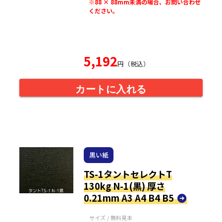
※88 × 88mm未満の場合、お問い合わせ
ください。
5,192
円（税込）
カートに入れる
黒い紙
TS-1タントセレクトT
130kg N-1(黒) 厚さ
0.21mm A3 A4 B4 B5
サイズ / 無料見本