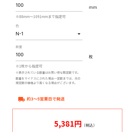
mm
※88mm〜1091mmまで指定可
色
数量
枚
※1枚から指定可
※表示されている数量はお買い得な既定数です。
数量をマイナスにされた場合一定数までは、元の
規定数の価格より高くなる場合がございます。
約3～5営業日で発送
local_shipping
5,381
円
（税込）