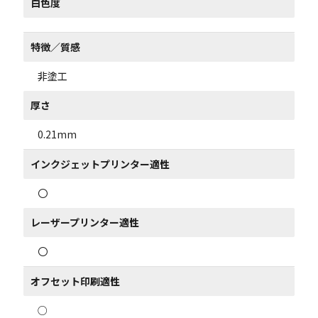
白色度
特徴／質感
非塗工
厚さ
0.21mm
インクジェットプリンター適性
〇
レーザープリンター適性
〇
オフセット印刷適性
○