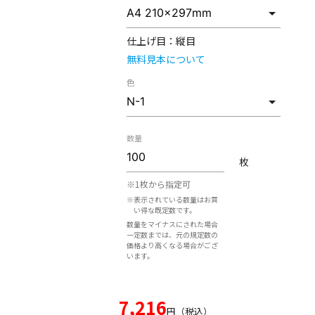
仕上げ目：
縦目
無料見本について
色
数量
枚
※1枚から指定可
※表示されている数量はお買
い得な既定数です。
数量をマイナスにされた場合
一定数までは、元の規定数の
価格より高くなる場合がござ
います。
7,216
円（税込）