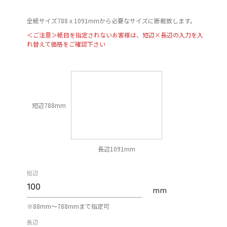
全紙サイズ788 x 1091mmから必要なサイズに断裁致します。
＜ご注意＞紙目を指定されないお客様は、短辺×長辺の入力を入
れ替えて価格をご確認下さい
短辺788mm
長辺1091mm
短辺
mm
※88mm〜788mmまで指定可
長辺