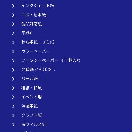
keyboard_arrow_right
インクジェット紙
keyboard_arrow_right
ユポ・耐水紙
keyboard_arrow_right
食品対応紙
keyboard_arrow_right
不織布
keyboard_arrow_right
わら半紙・ざら紙
keyboard_arrow_right
カラーペーパー
keyboard_arrow_right
ファンシーペーパー 凹凸 柄入り
keyboard_arrow_right
間伐紙 かんばつし
keyboard_arrow_right
パール紙
keyboard_arrow_right
和紙・和風
keyboard_arrow_right
イベント用
keyboard_arrow_right
包装用紙
keyboard_arrow_right
クラフト紙
keyboard_arrow_right
抗ウィルス紙