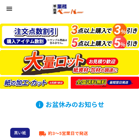
menu
お盆休みのお知らせ
info
黒い紙
約3～5営業日で発送
local_shipping