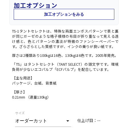
加工オプション
加工オプションをみる
TS-1タントセレクトは、特殊な両面エンボスパターンで表と裏
が同じガーゼのような格子模様の布目が折り重なって見える透
け感と、色とパターンの濃淡が特徴のファンシーペーパーで
す。ざらざらとした質感ですが、インクの乗りが良い紙です。
厚さは2種類あり100kgは16色、130kgは6色です。2005年発売。
「TS」はタントセレクト（TANT SELECT）の頭文字です。環境
負荷が少ないエコパルプ「ECFパルプ」を配合しています。
【主な用途】
パッケージ、台紙、背景紙
【厚さ】
0.21mm （連量130kg）
サイズ
仕上げ目：
--