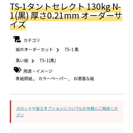
TS-1タントセレクト 130kg N-
1(黒) 厚さ0.21mm オーダーサ
イズ
カテゴリ
紙のオーダーカット
TS-1 黒
黒い紙
TS-1(黒)
用途・イメージ
表紙用紙
,
カラーペーパー
,
お洒落な紙
大ロットや加工オプションについてもお気軽にご相談くだ
さい