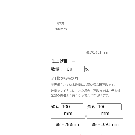
短辺
788mm
長辺1091mm
仕上げ目：
--
数量：
枚
※1枚から指定可
※表示されている数量はお買い得な既定数です。
数量をマイナスにされた場合一定数までは、元の規
定数の価格より高くなる場合がございます。
短辺
長辺
mm
mm
x
88〜788mm
88〜1091mm