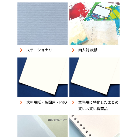
keyboard_arrow_right
keyboard_arrow_right
同人誌 表紙
ステーショナリー
keyboard_arrow_right
keyboard_arrow_right
大判用紙・製図用・PRO
業務用に特化したまとめ
買いお買い得商品