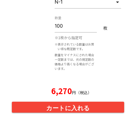
数量
枚
※1枚から指定可
※表示されている数量はお買
い得な既定数です。
数量をマイナスにされた場合
一定数までは、元の規定数の
価格より高くなる場合がござ
います。
6,270
円（税込）
カートに入れる