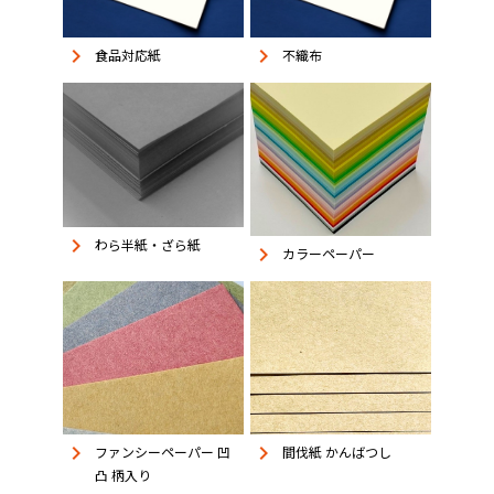
keyboard_arrow_right
keyboard_arrow_right
食品対応紙
不織布
keyboard_arrow_right
わら半紙・ざら紙
keyboard_arrow_right
カラーペーパー
keyboard_arrow_right
keyboard_arrow_right
ファンシーペーパー 凹
間伐紙 かんばつし
凸 柄入り