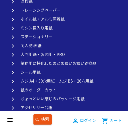
keyboard_arrow_right
混抄紙
keyboard_arrow_right
トレーシングペーパー
keyboard_arrow_right
ホイル紙・アルミ蒸着紙
keyboard_arrow_right
ミシン目入り用紙
keyboard_arrow_right
ステーショナリー
keyboard_arrow_right
同人誌 表紙
keyboard_arrow_right
大判用紙・製図用・PRO
keyboard_arrow_right
業務用に特化したまとめ買いお買い得商品
keyboard_arrow_right
シール用紙
keyboard_arrow_right
ムジ A4・30穴用紙 ムジ B5・26穴用紙
keyboard_arrow_right
紙のオーダーカット
keyboard_arrow_right
ちょっといい感じのパッケージ用紙
keyboard_arrow_right
アクセサリー台紙
keyboard_arrow_right
黒い紙
検索
menu
search
person_outline
ログイン
shopping_cart
カート
keyboard_arrow_right
緩衝材