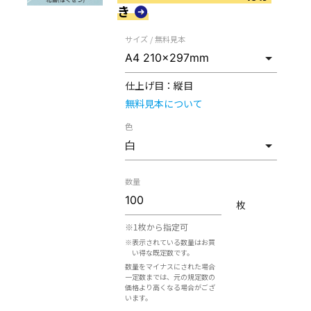
き
サイズ / 無料見本
仕上げ目：
縦目
無料見本について
色
数量
枚
※1枚から指定可
※表示されている数量はお買
い得な既定数です。
数量をマイナスにされた場合
一定数までは、元の規定数の
価格より高くなる場合がござ
います。