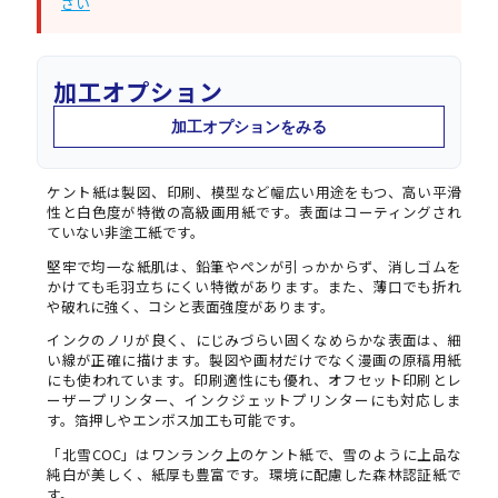
さい
加工オプション
加工オプションをみる
ケント紙は製図、印刷、模型など幅広い用途をもつ、高い平滑
性と白色度が特徴の高級画用紙です。表面はコーティングされ
ていない非塗工紙です。
堅牢で均一な紙肌は、鉛筆やペンが引っかからず、消しゴムを
かけても毛羽立ちにくい特徴があります。また、薄口でも折れ
や破れに強く、コシと表面強度があります。
インクのノリが良く、にじみづらい固くなめらかな表面は、細
い線が正確に描けます。製図や画材だけでなく漫画の原稿用紙
にも使われています。印刷適性にも優れ、オフセット印刷とレ
ーザープリンター、インクジェットプリンターにも対応しま
す。箔押しやエンボス加工も可能です。
「北雪COC」はワンランク上のケント紙で、雪のように上品な
純白が美しく、紙厚も豊富です。環境に配慮した森林認証紙で
す。