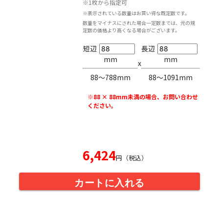
※1枚から指定可
※表示されている数量はお買い得な既定数です。
数量をマイナスにされた場合一定数までは、元の規
定数の価格より高くなる場合がございます。
短辺
長辺
mm
mm
x
88〜788mm
88〜1091mm
※88 × 88mm未満の場合、お問い合わせ
ください。
6,424
円（税込）
カートに入れる