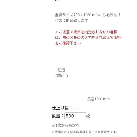
全紙サイズ788 x 1091mmから必要なサ
イズに断裁致します。
＜ご注意＞紙目を指定されないお客様
は、短辺×長辺の入力を入れ替えて価格
をご確認下さい
短辺
788mm
長辺1091mm
仕上げ目：
--
数量：
枚
※1枚から指定可
※表示されている数量はお買い得な既定数です。