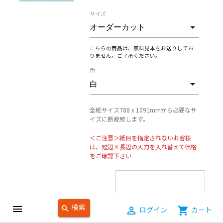
サイズ
こちらの商品は、無料見本をお送りしてお
りません。ご了承ください。
色
全紙サイズ788 x 1091mmから必要なサ
イズに断裁致します。
＜ご注意＞紙目を指定されないお客様
は、短辺×長辺の入力を入れ替えて価格
をご確認下さい
短辺
検索
menu
search
788mm
person_outline
ログイン
shopping_cart
カート