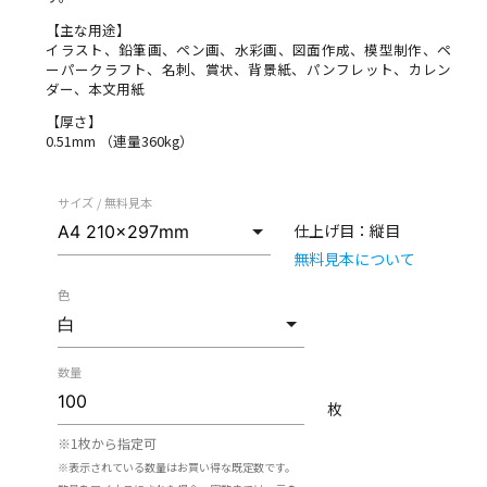
【主な用途】
イラスト、鉛筆画、ペン画、水彩画、図面作成、模型制作、ペ
ーパークラフト、名刺、賞状、背景紙、パンフレット、カレン
ダー、本文用紙
【厚さ】
0.51mm （連量360kg）
サイズ / 無料見本
仕上げ目：
縦目
無料見本について
色
数量
枚
※1枚から指定可
※表示されている数量はお買い得な既定数です。