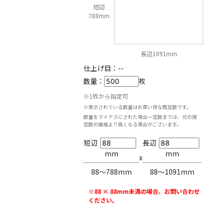
短辺
788mm
長辺1091mm
仕上げ目：
--
数量：
枚
※1枚から指定可
※表示されている数量はお買い得な既定数です。
数量をマイナスにされた場合一定数までは、元の規
定数の価格より高くなる場合がございます。
短辺
長辺
mm
mm
x
88〜788mm
88〜1091mm
※88 × 88mm未満の場合、お問い合わせ
ください。