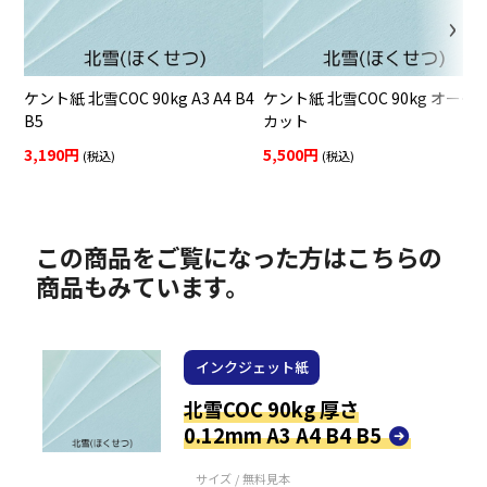
ケント紙 北雪COC 90kg A3 A4 B4
ケント紙 北雪COC 90kg オーダ
B5
カット
3,190円
5,500円
(税込)
(税込)
この商品をご覧になった方はこちらの
商品もみています。
インクジェット紙
北雪COC 90kg 厚さ
0.12mm A3 A4 B4 B5
サイズ / 無料見本