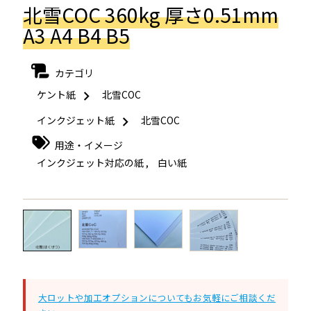
北雪COC 360kg 厚さ0.51mm
A3 A4 B4 B5
カテゴリ
ケント紙
北雪COC
インクジェット紙
北雪COC
用途・イメージ
インクジェット対応の紙
,
白い紙
←
→
大ロットや加工オプションについてもお気軽にご相談くだ