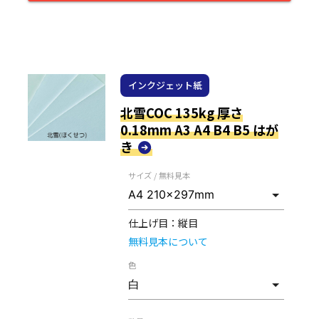
インクジェット紙
北雪COC 135kg 厚さ
0.18mm A3 A4 B4 B5 はが
き
サイズ / 無料見本
仕上げ目：
縦目
無料見本について
色