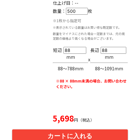
仕上げ目：
--
数量：
枚
※1枚から指定可
※表示されている数量はお買い得な既定数です。
数量をマイナスにされた場合一定数までは、元の規
定数の価格より高くなる場合がございます。
短辺
長辺
mm
mm
x
88〜788mm
88〜1091mm
※88 × 88mm未満の場合、お問い合わせ
ください。
5,698
円（税込）
カートに入れる