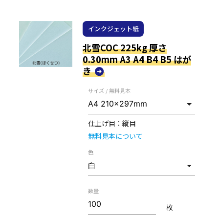
インクジェット紙
北雪COC 225kg 厚さ
0.30mm A3 A4 B4 B5 はが
き
サイズ / 無料見本
仕上げ目：
縦目
無料見本について
色
数量
枚