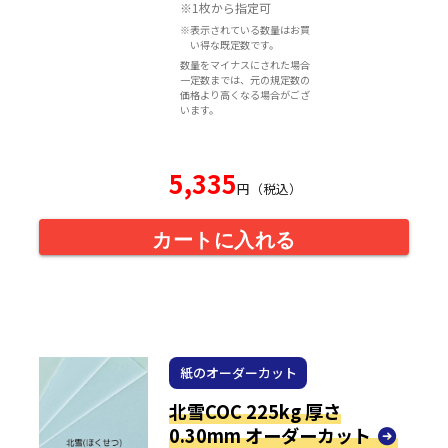
※1枚から指定可
※表示されている数量はお買
い得な既定数です。
数量をマイナスにされた場合
一定数までは、元の規定数の
価格より高くなる場合がござ
います。
5,335
円（税込）
カートに入れる
紙のオーダーカット
北雪COC 225kg 厚さ
0.30mm オーダーカット