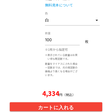
無料見本について
色
数量
枚
※1枚から指定可
※表示されている数量はお買
い得な既定数です。
数量をマイナスにされた場合
一定数までは、元の規定数の
価格より高くなる場合がござ
います。
4,334
円（税込）
カートに入れる