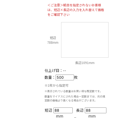
＜ご注意＞紙目を指定されないお客様
は、短辺×長辺の入力を入れ替えて価格
をご確認下さい
短辺
788mm
長辺1091mm
仕上げ目：
--
数量：
枚
※1枚から指定可
※表示されている数量はお買い得な既定数です。
数量をマイナスにされた場合一定数までは、元の規
定数の価格より高くなる場合がございます。
短辺
長辺
mm
mm
x