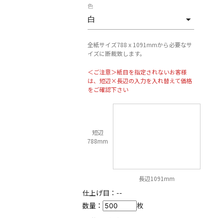
色
全紙サイズ788 x 1091mmから必要なサ
イズに断裁致します。
＜ご注意＞紙目を指定されないお客様
は、短辺×長辺の入力を入れ替えて価格
をご確認下さい
短辺
788mm
長辺1091mm
仕上げ目：
--
数量：
枚