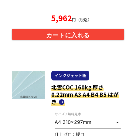
5,962
円（税込）
カートに入れる
インクジェット紙
北雪COC 160kg 厚さ
0.22mm A3 A4 B4 B5 はが
き
サイズ / 無料見本
仕上げ目：
縦目