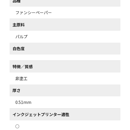
品種
ファンシーペーパー
主原料
パルプ
白色度
特徴／質感
非塗工
厚さ
0.51mm
インクジェットプリンター適性
○