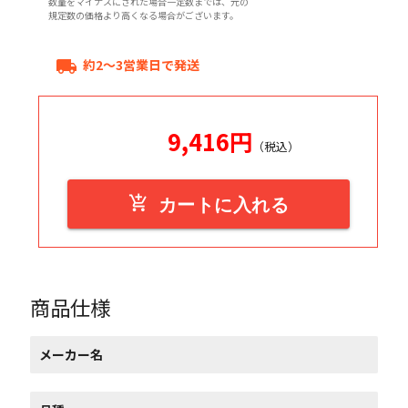
数量をマイナスにされた場合一定数までは、元の
規定数の価格より高くなる場合がございます。
約2～3営業日で発送
local_shipping
9,416
円
（税込）
add_shopping_cart
カートに入れる
商品仕様
メーカー名