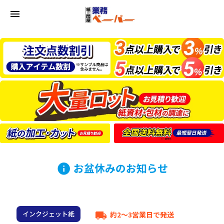
menu
お盆休みのお知らせ
info
インクジェット紙
約2～3営業日で発送
local_shipping