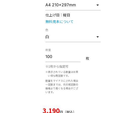
仕上げ目：
縦目
無料見本について
色
数量
枚
※1枚から指定可
※表示されている数量はお買
い得な既定数です。
数量をマイナスにされた場合
一定数までは、元の規定数の
価格より高くなる場合がござ
います。
3,190
円（税込）