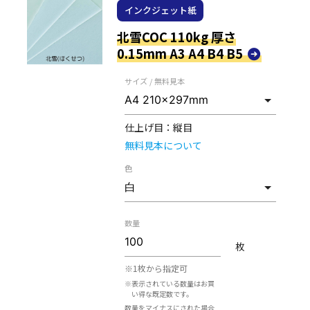
インクジェット紙
北雪COC 110kg 厚さ
0.15mm A3 A4 B4 B5
サイズ / 無料見本
仕上げ目：
縦目
無料見本について
色
数量
枚
※1枚から指定可
※表示されている数量はお買
い得な既定数です。
数量をマイナスにされた場合