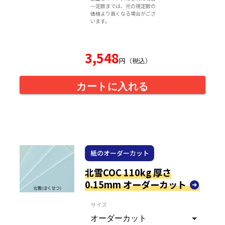
一定数までは、元の規定数の
価格より高くなる場合がござ
います。
3,548
円（税込）
カートに入れる
紙のオーダーカット
北雪COC 110kg 厚さ
0.15mm オーダーカット
サイズ