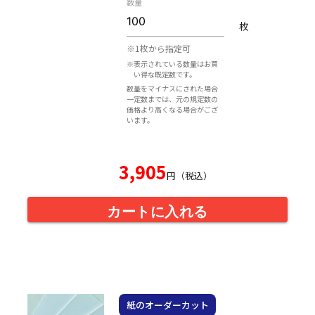
数量
枚
※1枚から指定可
※表示されている数量はお買
い得な既定数です。
数量をマイナスにされた場合
一定数までは、元の規定数の
価格より高くなる場合がござ
います。
3,905
円（税込）
カートに入れる
紙のオーダーカット