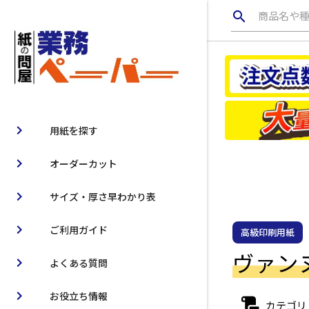
search
商品名や
chevron_right
用紙を探す
chevron_right
オーダーカット
chevron_right
サイズ・厚さ早わかり表
chevron_right
ご利用ガイド
高級印刷用紙
ヴァンヌー
chevron_right
よくある質問
chevron_right
お役立ち情報
カテゴリ