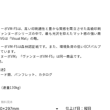
ーボVM-FSは、高い印刷適性と豊かな質感を両立させた高級印刷
ヴァンヌーボシリーズの中で、最も光沢を抑えたマット感の強い商
Gは「Visual Mat」の略。
ーボVM-FSは森林認証紙です。また、環境負荷の低いECFパルプ
しています。
ヌーボVM」「ヴァンヌーボVM-FS」は同一商品です。
売。
用途】
カード類、パンフレット、カタログ
】
m （連量130kg）
/ 無料見本
仕上げ目：
縦目