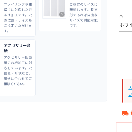
ファイリングや和
ご指定のサイズに
綴じに対応した穴
断裁します。長方
あけ加工です。穴
形であれば自由な
zoom_in
色
の位置・サイズも
サイズで対応可能
ご指定いただけま
です。
す。
アクセサリー台
紙
アクセサリー販売
用の台紙加工に対
応しています。穴
位置・形状など、
用途に合わせてご
相談ください。
local_shipping