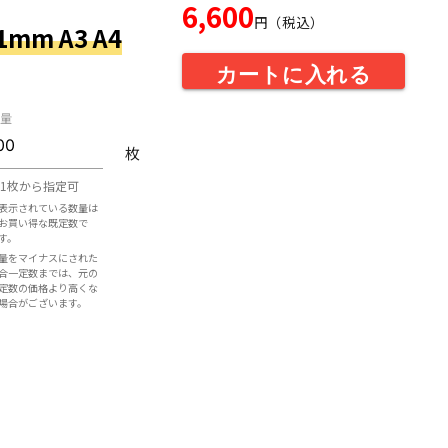
6,600
円（税込）
mm A3 A4
カートに入れる
量
枚
1枚から指定可
表示されている数量は
お買い得な既定数で
す。
量をマイナスにされた
合一定数までは、元の
定数の価格より高くな
場合がございます。