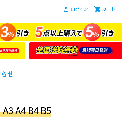
person_outline
ログイン
shopping_cart
カート
知らせ
3 A4 B4 B5