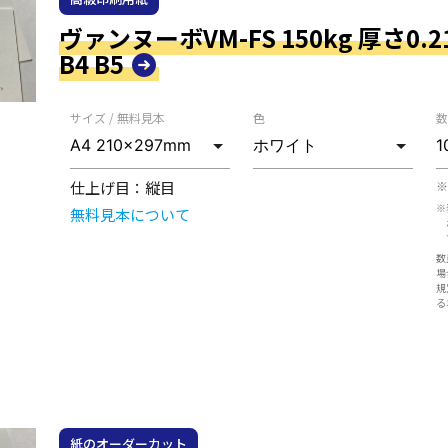
ヴァンヌーボVM-FS 150kg 厚さ0.21
B4 B5
サイズ / 無料見本
色
数
仕上げ目：
縦目
※
※
無料見本について
数
場
規
る
紙のオーダーカット