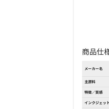
商品仕
メーカー名
主原料
特徴／質感
インクジェッ