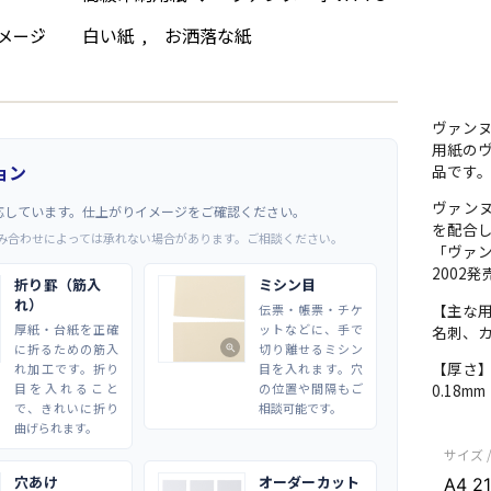
白い紙
お洒落な紙
メージ
,
ヴァンヌ
用紙の
ョン
品です。V
ヴァンヌ
応しています。仕上がりイメージをご確認ください。
を配合
み合わせによっては承れない場合があります。ご相談ください。
「ヴァン
2002発
折り罫（筋入
ミシン目
れ）
【主な
伝票・帳票・チケ
厚紙・台紙を正確
ットなどに、手で
名刺、
に折るための筋入
切り離せるミシン
zoom_in
【厚さ
れ加工です。折り
目を入れます。穴
目を入れること
の位置や間隔もご
0.18m
で、きれいに折り
相談可能です。
曲げられます。
サイズ 
穴あけ
オーダーカット