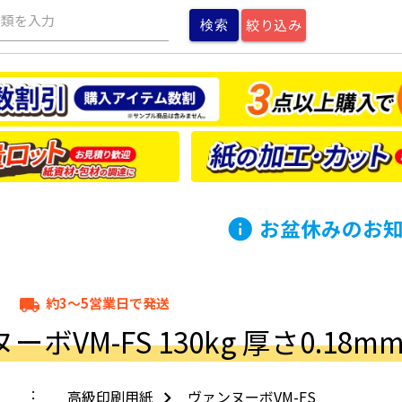
種類を入力
絞り込み
お盆休みのお
info
約3～5営業日で発送
local_shipping
ボVM-FS 130kg 厚さ0.18mm A
高級印刷用紙
ヴァンヌーボVM-FS