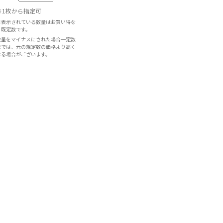
※1枚から指定可
※表示されている数量はお買い得な
既定数です。
数量をマイナスにされた場合一定数
までは、元の規定数の価格より高く
なる場合がございます。