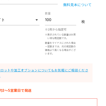
無料見本について
数量
枚
※1枚から指定可
※表示されている数量はお買
い得な既定数です。
数量をマイナスにされた場合
一定数までは、元の規定数の
価格より高くなる場合がござ
います。
大ロットや加工オプションについてもお気軽にご相談くださ
い
約3～5営業日で発送