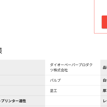
様
ダイオーペーパープロダク
品
ツ株式会社
パルプ
白
塗工
厚
トプリンター適性
レ