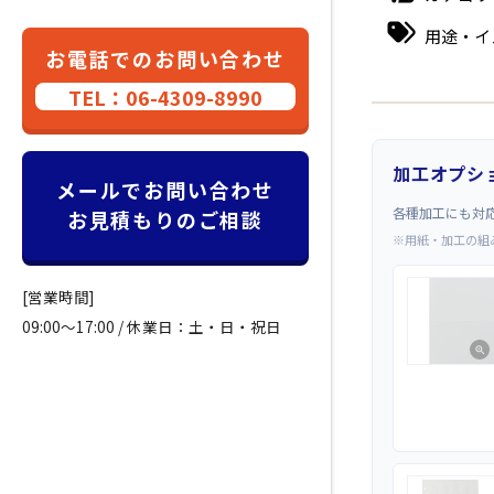
用途・イ
お電話でのお問い合わせ
TEL：06-4309-8990
加工オプシ
メールでお問い合わせ
各種加工にも対
お見積もりのご相談
※用紙・加工の組
[営業時間]
09:00～17:00 / 休業日：土・日・祝日
zoom_in