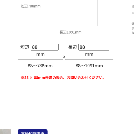
短辺788mm
長辺1091mm
短辺
長辺
mm
mm
x
88〜788mm
88〜1091mm
※88 × 88mm未満の場合、お問い合わせください。
高級印刷用紙