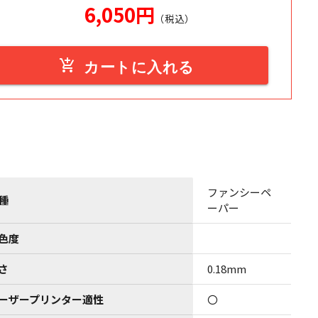
6,050
円
（税込）
add_shopping_cart
カートに入れる
ファンシーペ
種
ーパー
色度
さ
0.18mm
ーザープリンター適性
〇