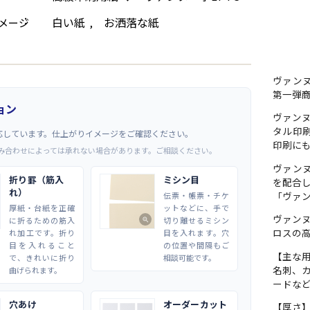
白い紙
お洒落な紙
メージ
,
ヴァンヌ
第一弾商
ョン
ヴァン
タル印刷
応しています。仕上がりイメージをご確認ください。
印刷に
み合わせによっては承れない場合があります。ご相談ください。
ヴァンヌ
折り罫（筋入
ミシン目
を配合
れ）
「ヴァン
伝票・帳票・チケ
厚紙・台紙を正確
ットなどに、手で
ヴァン
に折るための筋入
切り離せるミシン
zoom_in
ロスの
れ加工です。折り
目を入れます。穴
目を入れること
の位置や間隔もご
【主な
で、きれいに折り
相談可能です。
名刺、
曲げられます。
ードな
穴あけ
オーダーカット
【厚さ