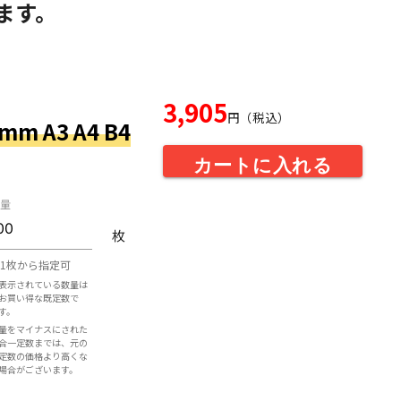
ます。
3,905
円（税込）
m A3 A4 B4
カートに入れる
量
枚
1枚から指定可
表示されている数量は
お買い得な既定数で
す。
量をマイナスにされた
合一定数までは、元の
定数の価格より高くな
場合がございます。