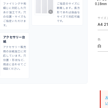
0.18m
ファイリングや和
ご指定のサイズに
綴じに対応した穴
断裁します。長方
あけ加工です。穴
形であれば自由な
zoom_in
の位置・サイズも
サイズで対応可能
サイズ 
ご指定いただけま
です。
す。
アクセサリー台
色
紙
アクセサリー販売
用の台紙加工に対
応しています。穴
位置・形状など、
用途に合わせてご
相談ください。