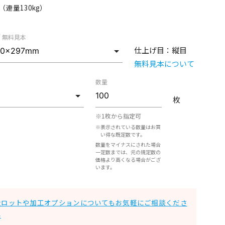
m （連量130kg）
/ 無料見本
仕上げ目：
縦目
無料見本について
数量
枚
※1枚から指定可
※表示されている数量はお買
い得な既定数です。
数量をマイナスにされた場合
一定数までは、元の規定数の
価格より高くなる場合がござ
います。
大ロットや加工オプションについてもお気軽にご相談くださ
い