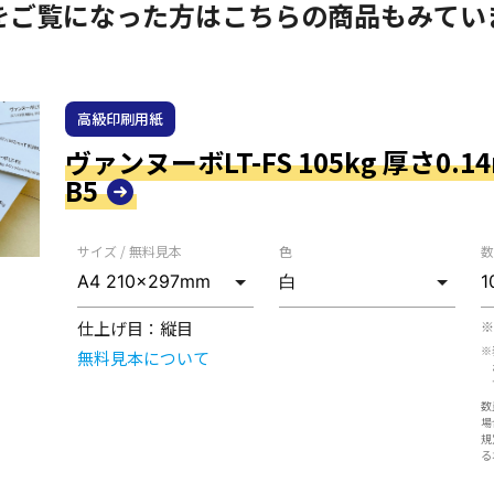
をご覧になった方はこちらの商品もみてい
高級印刷用紙
ヴァンヌーボLT-FS 105kg 厚さ0.14m
B5
サイズ / 無料見本
色
数
仕上げ目：
縦目
※
※
無料見本について
数
場
規
る