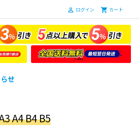
person_outline
ログイン
shopping_cart
カート
知らせ
 A4 B4 B5