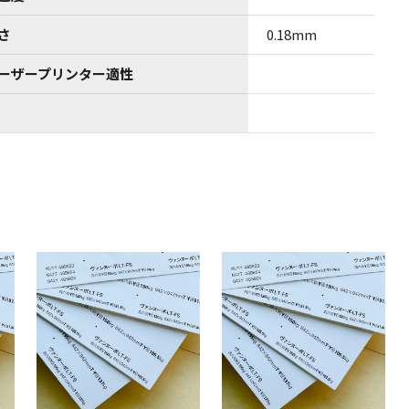
さ
0.18mm
ーザープリンター適性