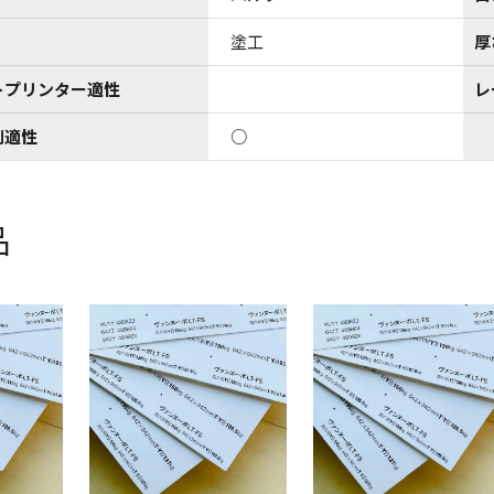
塗工
厚
トプリンター適性
レ
刷適性
○
品