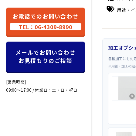
用途・イ
お電話でのお問い合わせ
TEL：06-4309-8990
加工オプシ
メールでお問い合わせ
各種加工にも対
お見積もりのご相談
※用紙・加工の組
[営業時間]
09:00～17:00 / 休業日：土・日・祝日
zoom_in