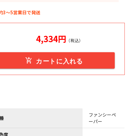
約3～5営業日で発送
4,334
円
（税込）
add_shopping_cart
カートに入れる
ファンシーペ
種
ーパー
色度