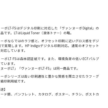
ーボLT-FSはデジタル印刷に対応した「ヴァンヌーボDigital」の
品です。LTはLiquid Toner（液体トナー）の略。
ヌーボならではのラフ感と、オフセット印刷に近いグロス感をデジ
で実現します。HP Indigoデジタル印刷対応。通常のオフセット
も対応しています。
ーボLT-FSは森林認証紙です。また、環境負荷の低いECFパルプ
しています。
ヌーボLT」「ヴァンヌーボLT-FS」は同一商品です。
ヌーボシリーズは高い印刷適性と豊かな質感を両立させたラフ・グ
高級印刷用紙です。
用途】
カード類、パンフレット、カタログ、ポスター、チラシ、ポストカ
ど
】