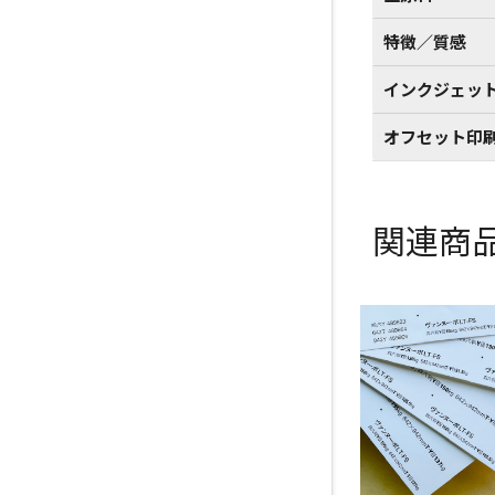
特徴／質感
インクジェッ
オフセット印
関連商