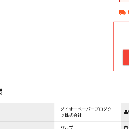
local_shipping
様
ダイオーペーパープロダク
品
ツ株式会社
パルプ
白