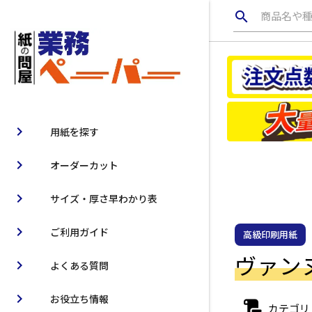
search
商品名や
chevron_right
用紙を探す
chevron_right
オーダーカット
chevron_right
サイズ・厚さ早わかり表
chevron_right
ご利用ガイド
高級印刷用紙
ヴァンヌー
chevron_right
よくある質問
chevron_right
お役立ち情報
カテゴリ