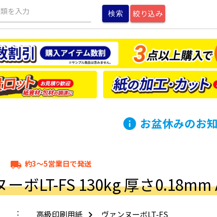
種類を入力
絞り込み
お盆休みのお
info
約3～5営業日で発送
local_shipping
ボLT-FS 130kg 厚さ0.18mm A3
高級印刷用紙
ヴァンヌーボLT-FS