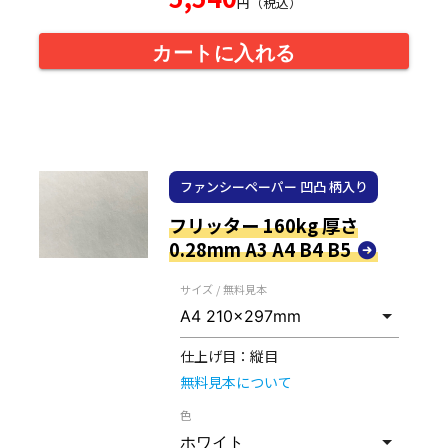
円（税込）
カートに入れる
ファンシーペーパー 凹凸 柄入り
フリッター 160kg 厚さ
0.28mm A3 A4 B4 B5
サイズ / 無料見本
仕上げ目：
縦目
無料見本について
色