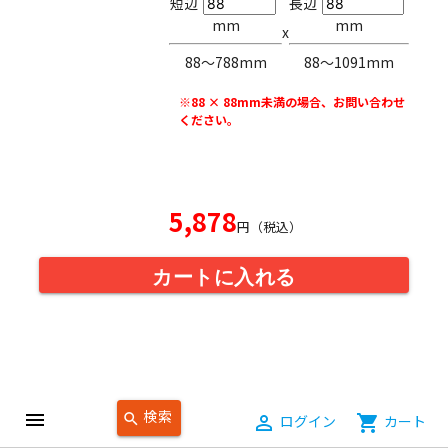
短辺
長辺
mm
mm
x
88〜788mm
88〜1091mm
※88 × 88mm未満の場合、お問い合わせ
ください。
5,878
円（税込）
カートに入れる
ファンシーペーパー 凹凸 柄入り
検索
menu
search
person_outline
ログイン
shopping_cart
カート