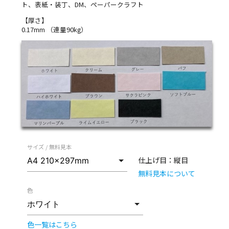
ト、表紙・装丁、DM、ペーパークラフト
【厚さ】
0.17mm （連量90kg）
サイズ / 無料見本
仕上げ目：
縦目
無料見本について
色
色一覧はこちら