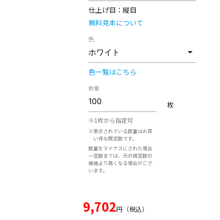
仕上げ目：
縦目
無料見本について
色
色一覧はこちら
数量
枚
※1枚から指定可
※表示されている数量はお買
い得な既定数です。
数量をマイナスにされた場合
一定数までは、元の規定数の
価格より高くなる場合がござ
います。
9,702
円（税込）