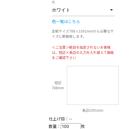
色
色一覧はこちら
全紙サイズ788 x 1091mmから必要なサ
イズに断裁致します。
＜ご注意＞紙目を指定されないお客様
は、短辺×長辺の入力を入れ替えて価格
をご確認下さい
短辺
788mm
長辺1091mm
仕上げ目：
--
数量：
枚