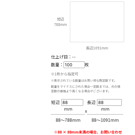
短辺
788mm
長辺1091mm
仕上げ目：
--
数量：
枚
※1枚から指定可
※表示されている数量はお買い得な既定数です。
数量をマイナスにされた場合一定数までは、元の規
定数の価格より高くなる場合がございます。
短辺
長辺
mm
mm
x
88〜788mm
88〜1091mm
※88 × 88mm未満の場合、お問い合わせ