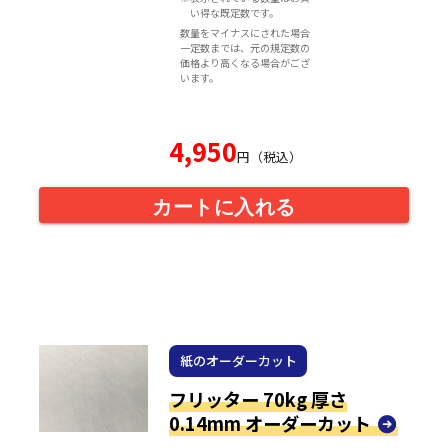
い得な既定数です。
数量をマイナスにされた場合
一定数までは、元の規定数の
価格より高くなる場合がござ
います。
4,950
円（税込）
カートに入れる
紙のオーダーカット
フリッター 70kg 厚さ
0.14mm オーダーカット