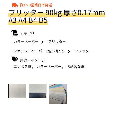
約2～3営業日で発送
local_shipping
フリッター 90kg 厚さ0.17mm
A3 A4 B4 B5
カテゴリ
カラーペーパー
フリッター
ファンシーペーパー 凹凸 柄入り
フリッター
用途・イメージ
エンボス紙
,
カラーペーパー
,
お洒落な紙
←
→