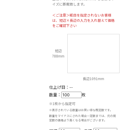
イズに断裁致します。
＜ご注意＞紙目を指定されないお客様
は、短辺×長辺の入力を入れ替えて価格
をご確認下さい
短辺
788mm
長辺1091mm
仕上げ目：
--
数量：
枚
※1枚から指定可
※表示されている数量はお買い得な既定数です。
数量をマイナスにされた場合一定数までは、元の規
定数の価格より高くなる場合がございます。