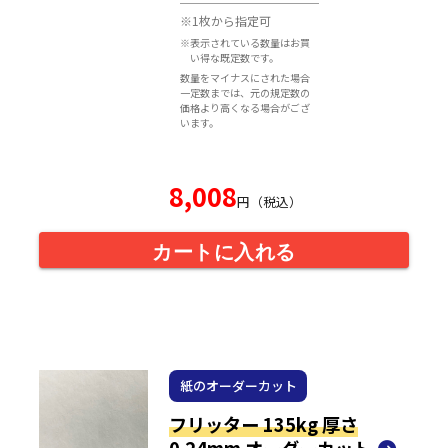
※1枚から指定可
※表示されている数量はお買
い得な既定数です。
数量をマイナスにされた場合
一定数までは、元の規定数の
価格より高くなる場合がござ
います。
8,008
円（税込）
カートに入れる
紙のオーダーカット
フリッター 135kg 厚さ
0.24mm オーダーカット