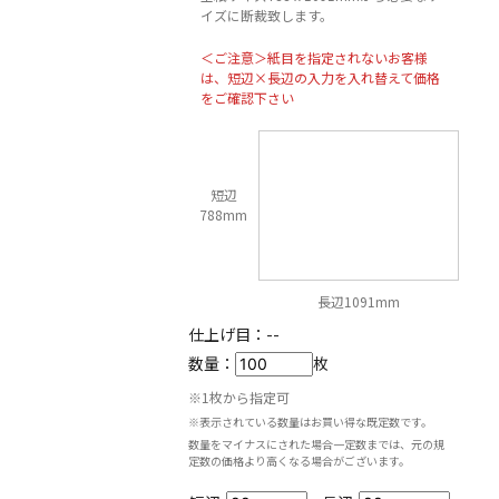
イズに断裁致します。
＜ご注意＞紙目を指定されないお客様
は、短辺×長辺の入力を入れ替えて価格
をご確認下さい
短辺
788mm
長辺1091mm
仕上げ目：
--
数量：
枚
※1枚から指定可
※表示されている数量はお買い得な既定数です。
数量をマイナスにされた場合一定数までは、元の規
定数の価格より高くなる場合がございます。