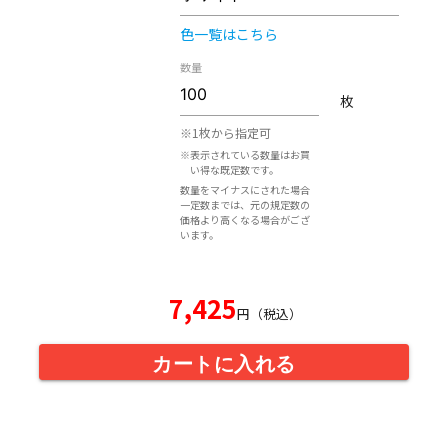
色一覧はこちら
数量
枚
※1枚から指定可
※表示されている数量はお買
い得な既定数です。
数量をマイナスにされた場合
一定数までは、元の規定数の
価格より高くなる場合がござ
います。
7,425
円（税込）
カートに入れる