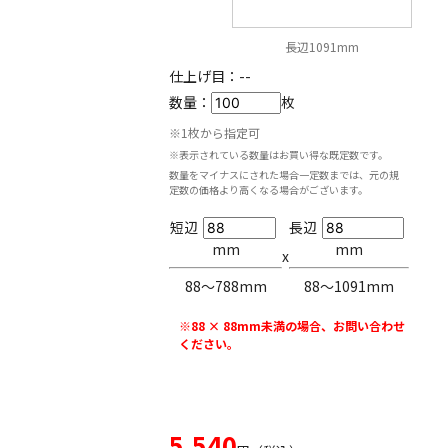
長辺1091mm
仕上げ目：
--
数量：
枚
※1枚から指定可
※表示されている数量はお買い得な既定数です。
数量をマイナスにされた場合一定数までは、元の規
定数の価格より高くなる場合がございます。
短辺
長辺
mm
mm
x
88〜788mm
88〜1091mm
※88 × 88mm未満の場合、お問い合わせ
ください。
5,540