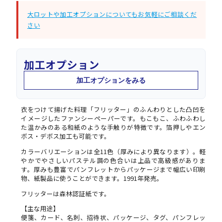
大ロットや加工オプションについてもお気軽にご相談くだ
さい
加工オプション
加工オプションをみる
衣をつけて揚げた料理「フリッター」のふんわりとした凸凹を
イメージしたファンシーペーパーです。もこもこ、ふわふわし
た温かみのある和紙のような手触りが特徴です。箔押しやエン
ボス・デボス加工も可能です。
カラーバリエーションは全11色（厚みにより異なります）。軽
やかでやさしいパステル調の色合いは上品で高級感がありま
す。厚みも豊富でパンフレットからパッケージまで幅広い印刷
物、紙製品に使うことができます。1991年発売。
フリッターは森林認証紙です。
【主な用途】
便箋、カード、名刺、招待状、パッケージ、タグ、パンフレッ