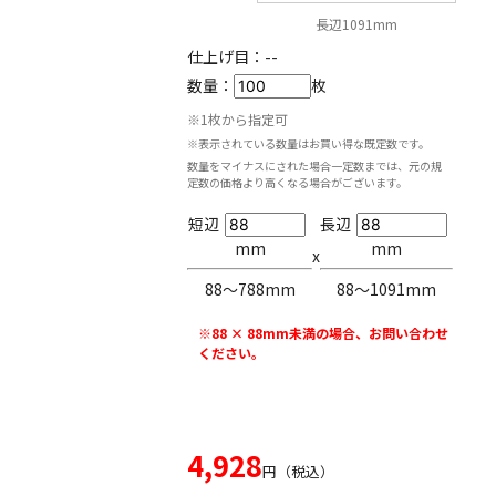
長辺1091mm
仕上げ目：
--
数量：
枚
※1枚から指定可
※表示されている数量はお買い得な既定数です。
数量をマイナスにされた場合一定数までは、元の規
定数の価格より高くなる場合がございます。
短辺
長辺
mm
mm
x
88〜788mm
88〜1091mm
※88 × 88mm未満の場合、お問い合わせ
ください。
4,928
円（税込）