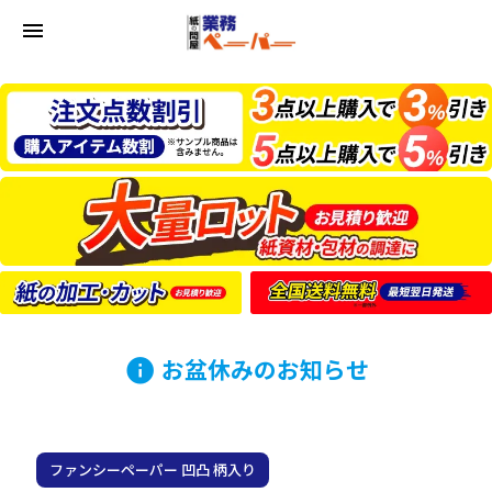
menu
お盆休みのお知らせ
info
ファンシーペーパー 凹凸 柄入り