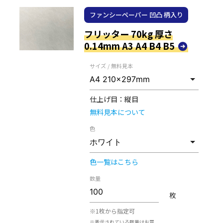
ファンシーペーパー 凹凸 柄入り
フリッター 70kg 厚さ
0.14mm A3 A4 B4 B5
サイズ / 無料見本
仕上げ目：
縦目
無料見本について
色
色一覧はこちら
数量
枚
※1枚から指定可
※表示されている数量はお買