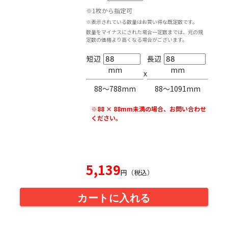
※1枚から指定可
※表示されている数量はお買い得な既定数です。
数量をマイナスにされた場合一定数までは、元の規
定数の価格より高くなる場合がございます。
短辺
長辺
mm
mm
x
88〜788mm
88〜1091mm
※88 × 88mm未満の場合、お問い合わせ
ください。
5,139
円（税込）
カートに入れる