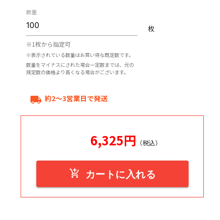
数量
枚
※1枚から指定可
※表示されている数量はお買い得な既定数です。
数量をマイナスにされた場合一定数までは、元の
規定数の価格より高くなる場合がございます。
約2～3営業日で発送
local_shipping
6,325
円
（税込）
add_shopping_cart
カートに入れる