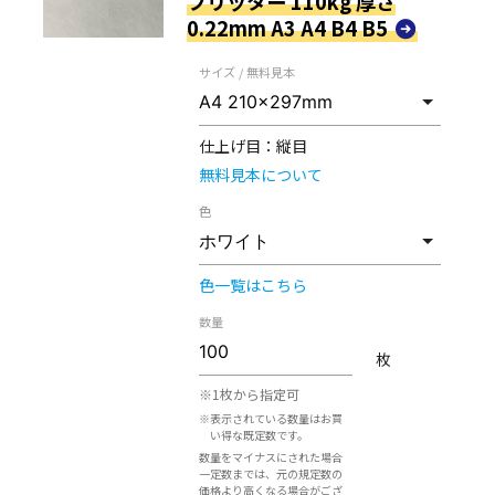
フリッター 110kg 厚さ
0.22mm A3 A4 B4 B5
サイズ / 無料見本
仕上げ目：
縦目
無料見本について
色
色一覧はこちら
数量
枚
※1枚から指定可
※表示されている数量はお買
い得な既定数です。
数量をマイナスにされた場合
一定数までは、元の規定数の
価格より高くなる場合がござ