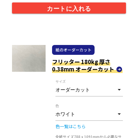
カートに入れる
紙のオーダーカット
フリッター 180kg 厚さ
0.38mm オーダーカット
サイズ
色
色一覧はこちら
全紙サイズ788 x 1091mmから必要なサ